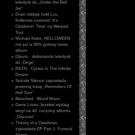
teledysk do „Under the Bell
Jar”
Drain oddaje hołd Lou
Kollerowi coverem 'It's
Clobberin' Time' na Warped
Tour
Michael Kiske: HELLOWEEN
ma już w 90% gotowy nowy
album
Opium - debiutancki teledysk
do „Dirge”
REZN - Cycles In The Infinite
Dream
Suicide Silence zapowiada
jesienną trasę „Reminders Of
Hell Tour”
Bleached - Blood Moon
Gene Loves Jezebel wydają
winyl na 40. rocznicę albumu
„Discover”
Theory of a Deadman
zapowiada EP Part 1: Funeral
Songs