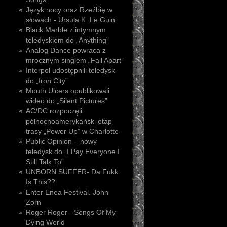
Język nocy oraz Rzeźbię w
słowach - Ursula K. Le Guin
Black Marble z intymnym
teledyskiem do „Anything”
Analog Dance powraca z
mrocznym singlem „Fall Apart”
Interpol udostępnili teledysk
do „Iron City”
Mouth Ulcers opublikowali
wideo do „Silent Pictures”
AC/DC rozpoczęli
północnoamerykański etap
trasy „Power Up” w Charlotte
Public Opinion – nowy
teledysk do „I Pay Everyone I
Still Talk To”
UNBORN SUFFER- Da Fukk
Is This??
Enter Enea Festival. John
Zorn
Roger Roger - Songs Of My
Dying World