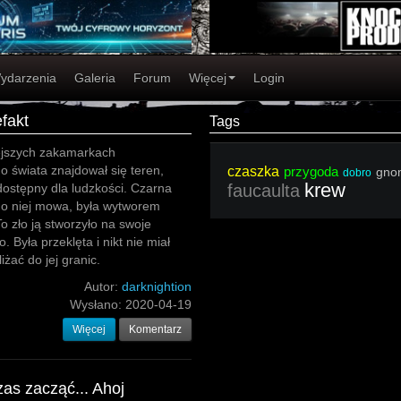
ydarzenia
Galeria
Forum
Więcej
Login
efakt
Tags
ejszych zakamarkach
o świata znajdował się teren,
czaszka
przygoda
gno
dobro
krew
edostępny dla ludzkości. Czarna
faucaulta
 o niej mowa, była wytworem
 To zło ją stworzyło na swoje
 Była przeklęta i nikt nie miał
iżać do jej granic.
Autor:
darknightion
Wysłano:
2020-04-19
Więcej
Komentarz
as zacząć... Ahoj