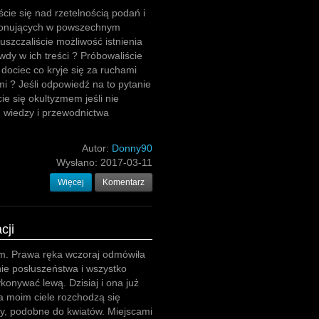
ście się nad rzetelnością podań i
jonujących w powszechnym
szczaliście możliwość istnienia
wdy w ich treści ? Próbowaliście
 dociec co kryje się za ruchami
i ? Jeśli odpowiedź na to pytanie
ie się okultyzmem jeśli nie
, wiedzy i przewodnictwa
Autor:
Donny90
Wysłano:
2017-03-11
Więcej
Komentarz
cji
m. Prawa ręka wczoraj odmówiła
nie posłuszeństwa i wszystko
onywać lewą. Dzisiaj i ona już
Na moim ciele rozchodzą się
y, podobne do kwiatów. Miejscami