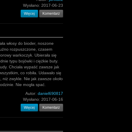
Wysłano:
2017-06-23
Więcej
Komentarz
iała włosy do bioder, noszone
luźno rozpuszczone, czasem
lorowy warkoczyk. Ubierała się
nie typu bojówki i ciężkie buty.
nudy. Chciała wypaść zawsze jak
 wszystkim, co robiła. Udawało się
j, niż zwykle. Nie jak zawsze około
 godzinie. Nie mogła spać.
Autor:
daniel690817
Wysłano:
2017-06-16
Więcej
Komentarz