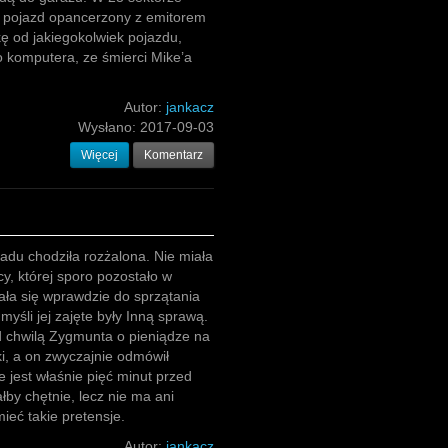
y pojazd opancerzony z emitorem
ę od jakiegokolwiek pojazdu,
o komputera, ze śmierci Mike’a
Autor:
jankacz
Wysłano:
2017-09-03
Więcej
Komentarz
adu chodziła rozżalona. Nie miała
cy, której sporo pozostało w
ała się wprawdzie do sprzątania
myśli jej zajęte były Inną sprawą.
d chwilą Zygmunta o pieniądze na
i, a on zwyczajnie odmówił
e jest właśnie pięć minut przed
łby chętnie, lecz nie ma ani
ieć takie pretensje.
Autor:
jankacz