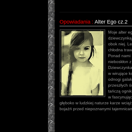
Opowiadania
:
Alter Ego cz.2
Moje alter e
dziewczynką
obok niej. Le
chłodna traw
Ponad nami 
nieboskłon z 
Dziewczynka 
w wirujące k
odnogi galak
przeszłych ś
tańczą ognik
w fascynując
głęboko w ludzkiej naturze karze wci
bojaźń przed niepoznanymi tajemnica