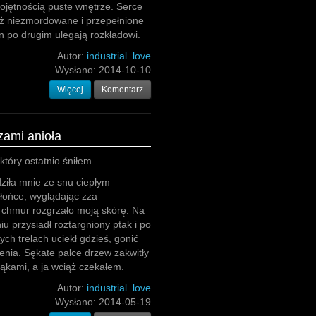
obojętnością puste wnętrze. Serce
iąż niezmordowane i przepełnione
en po drugim ulegają rozkładowi.
Autor:
industrial_love
Wysłano:
2014-10-10
Więcej
Komentarz
ami anioła
który ostatnio śniłem.
ziła mnie ze snu ciepłym
łońce, wyglądając zza
 chmur rozgrzało moją skórę. Na
u przysiadł roztargniony ptak i po
ych trelach uciekł gdzieś, gonić
nia. Sękate palce drzew zakwitły
ąkami, a ja wciąż czekałem.
Autor:
industrial_love
Wysłano:
2014-05-19