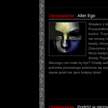
Opowiadania
:
Alter Ego
Wstałem z ł
Przeszedłem
kuchni. Trz
nie znoszę ś
kwiaty, któr
Zasuszona zi
Może kiedyś 
dzisiaj. Poju
dlaczego coś miało by być? Chwilę wal
potrzeba ponownego położenia się wyg
stanie jeżeli nie zjem kolejny dzień.
Opowiadania
:
Podróż w niezn