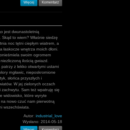
Więcej
Komentarz
go jest dwunastoletnią
. Skąd to wiem? Właśnie siedzę
tnia noc tętni ciepłym wiatrem, a
a łaskocze wnętrza moich dłoni.
onieśmiela swoim ogromem
niezliczoną ilością gwiazd.
patrzy z lekko otwartymi ustami
olory mgławic, nieposkromione
tyk, słońca przyszłych i
wiatów. W jej zielonych oczach
i zachwytu. Sam też wpatruję się
e widowisko, które wyryte
ąż na nowo czuć nam pierwotną
mi wszechświata.
Autor:
industrial_love
Wysłano:
2014-05-18
Więcej
Komentarz