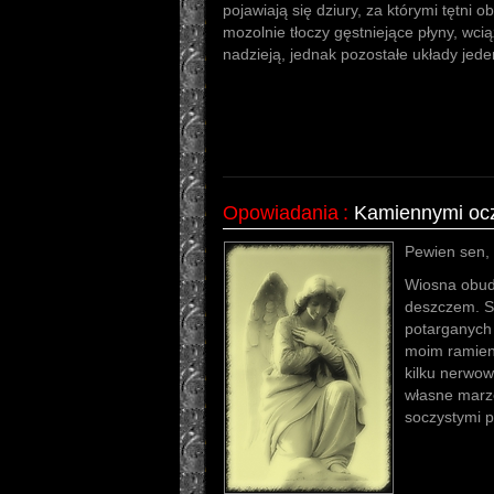
pojawiają się dziury, za którymi tętni 
mozolnie tłoczy gęstniejące płyny, wc
nadzieją, jednak pozostałe układy jed
Opowiadania
:
Kamiennymi ocz
Pewien sen, 
Wiosna obud
deszczem. S
potarganych
moim ramieni
kilku nerwow
własne marze
soczystymi p