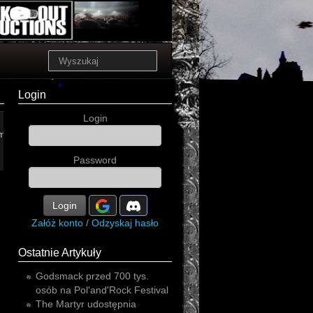
Login
Login
opowiadanie
przyjaźń
zł
otchłań
artefakt
m
nicość
poezja
Password
Login
Załóż konto
/
Odzyskaj hasło
Ostatnie Artykuły
Godsmack przed 700 tys.
osób na Pol'and'Rock Festival
The Martyr udostępnia