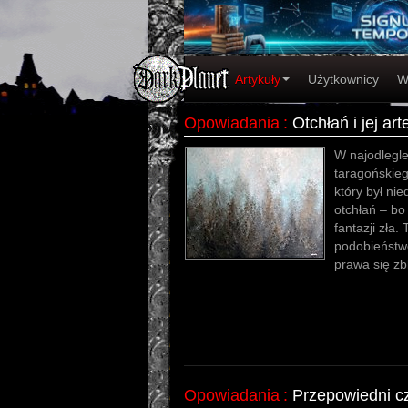
Artykuły
Użytkownicy
W
Opowiadania
:
Otchłań i jej art
W najodlegl
taragońskieg
który był ni
otchłań – bo
fantazji zła.
podobieństwo.
prawa się zbl
Opowiadania
:
Przepowiedni cz