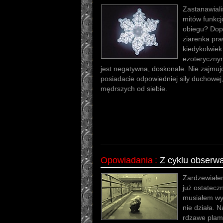
Zastanawiali
mitów funkc
obiegu? Dopu
ziarenka pra
kiedykolwiek
ezoterycznym
jest negatywna, doskonale. Nie zajmujc
posiadacie odpowiedniej siły duchowej
mędrszych od siebie.
Opowiadania
:
Z cyklu obserwa
Zardzewiałe
już ostatecz
musiałem wyk
nie działa. 
rdzawe plam