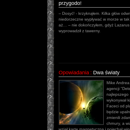
przygodo!
– Dosyć! - krzyknąłem. Kilka głów odwr
niedorzeczne wypływać w morze w tak
aż… – nie dokończyłem, gdyż Lazarus 
wyprowadził z tawerny.
Opowiadania
:
Dwa światy
Mike Andrea 
agencji “Dete
najlepszego
wykonywał ki
Faceci od pl
będzie upalni
zmienili zdan
chmury, a wia
wziął kartę magnetyczną i pojechał wi