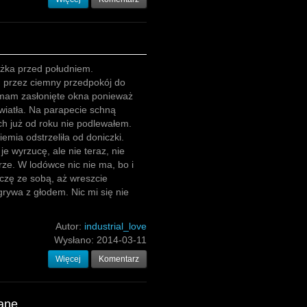
óżka przed południem.
 przez ciemny przedpokój do
ymam zasłonięte okna ponieważ
wiatła. Na parapecie schną
ych już od roku nie podlewałem.
emia odstrzeliła od doniczki.
je wyrzucę, ale nie teraz, nie
trze. W lodówce nic nie ma, bo i
czę ze sobą, aż wreszcie
rywa z głodem. Nic mi się nie
Autor:
industrial_love
Wysłano:
2014-03-11
Więcej
Komentarz
ane