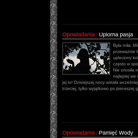
Opowiadania
:
Upiorna pasja
Była miła. M
przeważnie 
upleciony ko
często w spod
Nie znosiła 
najlepiej we
jej to! Dzisiejszej nocy wstała wcześnie
trzeciej, tylko wyjątkowo po pierwszej
Opowiadania
:
Pamięć Wody