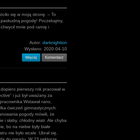
óciło się w moją stronę. – To
 paskudną pogodę! Poczekajmy,
chwycił mnie pod ramię i
Autor:
darknightion
Wysłano:
2020-04-10
Więcej
Komentarz
dopiero pierwszy rok pracował w
ctive” i już był uważany za
 pracownika.Wstawał rano,
lka ćwiczeń gimnastycznych.
anowania pogody mówili, że
e i słaby, chłodny wiatr. Ale chyba
ie, bo na niebie były białe
tru nie było wcale. Ubrał się,
ndą do garażu. W 23 sektorze