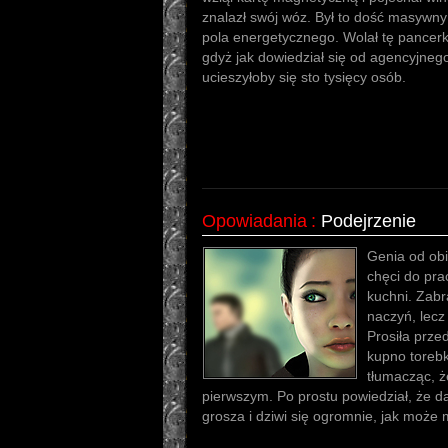
znalazł swój wóz. Był to dość masywn
pola energetycznego. Wolał tę pancerk
gdyż jak dowiedział się od agencyjneg
ucieszyłoby się sto tysięcy osób.
Opowiadania
:
Podejrzenie
Genia od obi
chęci do pra
kuchni. Zabr
naczyń, lecz 
Prosiła prze
kupno torebk
tłumacząc, ż
pierwszym. Po prostu powiedział, że da
grosza i dziwi się ogromnie, jak może m