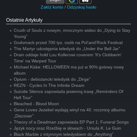
Załóż konto
/
Odzyskaj hasło
Ostatnie Artykuły
Crush of Souls z nowym, mrocznym wideo do „Dying to Stay
Young”
Godsmack przed 700 tys. osób na Pol'and'Rock Festival
The Martyr udostępnia teledysk do „Under the Bell Jar”
Drain oddaje hołd Lou Kollerowi coverem 'It's Clobberin'
Time' na Warped Tour
Michael Kiske: HELLOWEEN ma już w 90% gotowy nowy
album
Opium - debiutancki teledysk do „Dirge”
REZN - Cycles In The Infinite Dream
Suicide Silence zapowiada jesienną trasę „Reminders Of
Hell Tour”
Bleached - Blood Moon
Gene Loves Jezebel wydają winyl na 40. rocznicę albumu
„Discover”
Theory of a Deadman zapowiada EP Part 1: Funeral Songs
Język nocy oraz Rzeźbię w słowach - Ursula K. Le Guin
Black Marble z intymnym teledyskiem do „Anything”