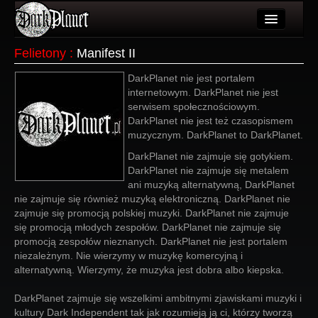
Artykuły
Felietony
:
Manifest II
Użytkownicy
DarkPlanet nie jest portalem
internetowym. DarkPlanet nie jest
Wydarzenia
serwisem społecznościowym.
DarkPlanet nie jest też czasopismem
Galeria
muzycznym. DarkPlanet to DarkPlanet.
Forum
DarkPlanet nie zajmuje się gotykiem.
DarkPlanet nie zajmuje się metalem
Więcej
ani muzyką alternatywną, DarkPlanet
nie zajmuje się również muzyką elektroniczną. DarkPlanet nie
zajmuje się promocją polskiej muzyki. DarkPlanet nie zajmuje
Login
się promocją młodych zespołów. DarkPlanet nie zajmuje się
promocją zespołów nieznanych. DarkPlanet nie jest portalem
niezależnym. Nie wierzymy w muzykę komercyjną i
alternatywną. Wierzymy, że muzyka jest dobra albo kiepska.
DarkPlanet zajmuje się wszelkimi ambitnymi zjawiskami muzyki i
kultury Dark Independent tak jak rozumieją ją ci, którzy tworzą