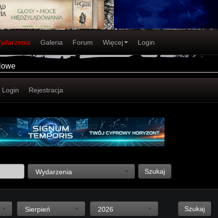
ydarzenia
Galeria
Forum
Więcej
Login
alowe
Login
Rejestracja
Szukaj
Wydarzenia
Szukaj
Sierpień
2026