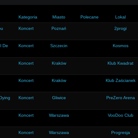
Kategoria
Miasto
Polecane
Lokal
ou
Koncert
Poznań
2progi
l De
Koncert
Szczecin
Kosmos
Koncert
Kraków
Klub Kwadrat
Koncert
Kraków
Klub Zaścianek
 Dying
Koncert
Gliwice
PreZero Arena
Koncert
Warszawa
VooDoo Club
Koncert
Warszawa
Progresja