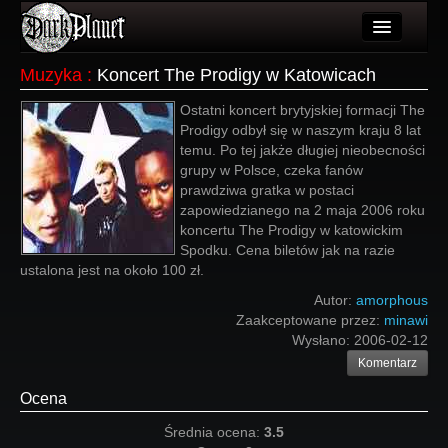
Artykuły
Muzyka
:
Koncert The Prodigy w Katowicach
Użytkownicy
Ostatni koncert brytyjskiej formacji The
Prodigy odbył się w naszym kraju 8 lat
Wydarzenia
temu. Po tej jakże długiej nieobecności
grupy w Polsce, czeka fanów
Galeria
prawdziwa gratka w postaci
zapowiedzianego na 2 maja 2006 roku
Forum
koncertu The Prodigy w katowickim
Spodku. Cena biletów jak na razie
Więcej
ustalona jest na około 100 zł.
Login
Autor:
amorphous
Zaakceptowane przez:
minawi
Wysłano:
2006-02-12
Komentarz
Ocena
Średnia ocena:
3.5