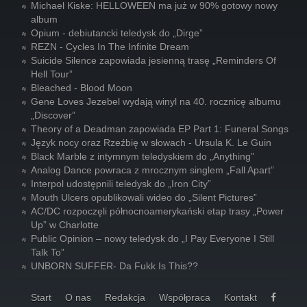
Michael Kiske: HELLOWEEN ma już w 90% gotowy nowy
album
Opium - debiutancki teledysk do „Dirge”
REZN - Cycles In The Infinite Dream
Suicide Silence zapowiada jesienną trasę „Reminders Of
Hell Tour”
Bleached - Blood Moon
Gene Loves Jezebel wydają winyl na 40. rocznicę albumu
„Discover”
Theory of a Deadman zapowiada EP Part 1: Funeral Songs
Język nocy oraz Rzeźbię w słowach - Ursula K. Le Guin
Black Marble z intymnym teledyskiem do „Anything”
Analog Dance powraca z mrocznym singlem „Fall Apart”
Interpol udostępnili teledysk do „Iron City”
Mouth Ulcers opublikowali wideo do „Silent Pictures”
AC/DC rozpoczęli północnoamerykański etap trasy „Power
Up” w Charlotte
Public Opinion – nowy teledysk do „I Pay Everyone I Still
Talk To”
UNBORN SUFFER- Da Fukk Is This??
Start
O nas
Redakcja
Współpraca
Kontakt