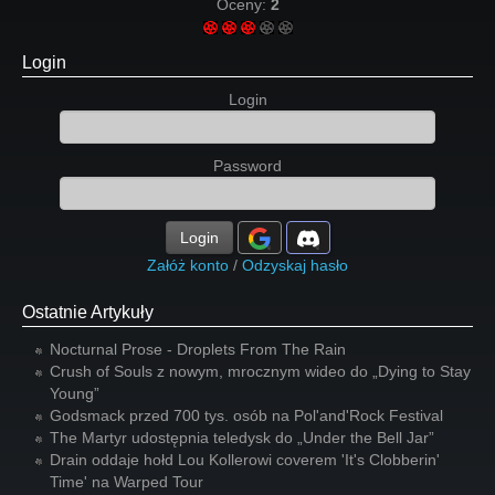
Oceny:
2
Login
Login
Password
Login
Załóż konto
/
Odzyskaj hasło
Ostatnie Artykuły
Nocturnal Prose - Droplets From The Rain
Crush of Souls z nowym, mrocznym wideo do „Dying to Stay
Young”
Godsmack przed 700 tys. osób na Pol'and'Rock Festival
The Martyr udostępnia teledysk do „Under the Bell Jar”
Drain oddaje hołd Lou Kollerowi coverem 'It's Clobberin'
Time' na Warped Tour