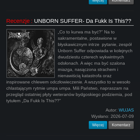
Więcej
Komentarz
Recenzje
:
UNBORN SUFFER- Da Fukk Is This??
„Co to kurwa ma być?” Na to
sakramentalne, postawione w
błyskawicznym intrze
pytanie, zespół
Unborn Suffer odpowiada w kolejnych
dwudziestu czterech wykwintnych
odsłonach. A więc ma być szalona
miazga, nasączona strachem i
nienawiścią katastrofa oraz
inspirowane chlewem odczłowieczenie. A wszystko to w wesoło
chlastającym rytmie umpa umpa. Mili Państwo, napraszam na
przegląd ostatniej płyty weteranów bydgoskiego podziemia, pod
tytułem „Da Fukk Is This??”
Autor:
WUJAS
Wysłano:
2026-07-09
Więcej
Komentarz