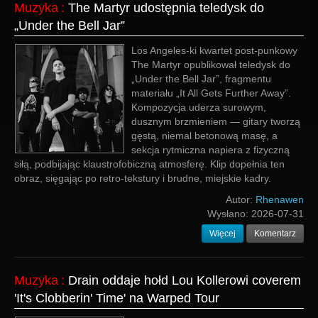
Muzyka
:
The Martyr udostępnia teledysk do
„Under the Bell Jar”
Los Angeles‑ki kwartet post‑punkowy
The Martyr opublikował teledysk do
„Under the Bell Jar”, fragmentu
materiału „It All Gets Further Away”.
Kompozycja uderza surowym,
dusznym brzmieniem — gitary tworzą
gęstą, niemal betonową masę, a
sekcja rytmiczna napiera z fizyczną
siłą, podbijając klaustrofobiczną atmosferę. Klip dopełnia ten
obraz, sięgając po retro‑tekstury i brudne, miejskie kadry.
Autor:
Rhenawen
Wysłano:
2026-07-31
Więcej
Komentarz
Muzyka
:
Drain oddaje hołd Lou Kollerowi coverem
'It's Clobberin' Time' na Warped Tour