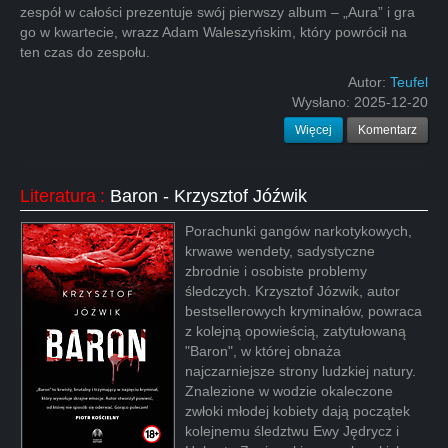
zespół w całości prezentuje swój pierwszy album – „Aura” i gra
go w kwartecie, wrazz Adam Waleszyńskim, który powrócił na
ten czas do zespołu.
Autor:
Teufel
Wysłano:
2025-12-20
Więcej
Komentarz
Literatura
:
Baron - Krzysztof Jóźwik
Porachunki gangów narkotykowych,
krwawe wendety, sadystyczne
zbrodnie i osobiste problemy
śledczych. Krzysztof Józwik, autor
bestsellerowych kryminałów, powraca
z kolejną opowieścią, zatytułowaną
"Baron", w której obnaża
najczarniejsze strony ludzkiej natury.
Znalezione w wodzie okaleczone
zwłoki młodej kobiety dają początek
kolejnemu śledztwu Ewy Jędrycz i