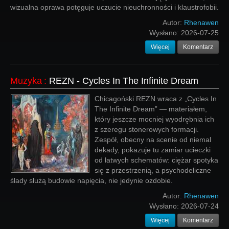
wizualna oprawa potęguje uczucie nieuchronności i klaustrofobii.
Autor:
Rhenawen
Wysłano:
2026-07-25
Więcej
Komentarz
Muzyka
:
REZN - Cycles In The Infinite Dream
Chicagoński REZN wraca z „Cycles In
The Infinite Dream” — materiałem,
który jeszcze mocniej wyodrębnia ich
z szeregu stonerowych formacji.
Zespół, obecny na scenie od niemal
dekady, pokazuje tu zamiar ucieczki
od łatwych schematów: ciężar spotyka
się z przestrzenią, a psychodeliczne
ślady służą budowie napięcia, nie jedynie ozdobie.
Autor:
Rhenawen
Wysłano:
2026-07-24
Więcej
Komentarz