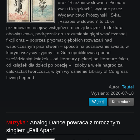
oraz “Rzeźbię w słowach. Pisma o
życiu i książkach”, wydane przez
Wydawnictwo Prószyński i S-ka.
„Rzeźbię w słowach” to zbiór
przemówień, esejów, wstępów i recenzji książek. To lektura
obowiązkowa, podręcznik do zrozumienia głębi współczesnej
fikcji oraz – poprzez pryzmat głębokich rozważań nad
współczesnym pisarstwem – sposób na poznawanie świata, w
którym wszyscy żyjemy. Le Guin opublikowała ponad
sześćdziesiąt książek – od literatury pięknej po literaturę faktu,
od książek dla dzieci po poezję – i zdobyła wiele nagród za
całokształt twórczości, w tym wyróżnienie Library of Congress
Living Legend.
Autor:
Teufel
Wysłano:
2026-07-18
Więcej
Komentarz
Muzyka
:
Analog Dance powraca z mrocznym
singlem „Fall Apart”