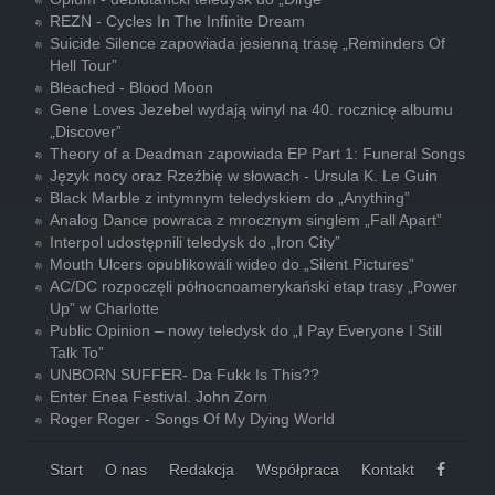
REZN - Cycles In The Infinite Dream
Suicide Silence zapowiada jesienną trasę „Reminders Of
Hell Tour”
Bleached - Blood Moon
Gene Loves Jezebel wydają winyl na 40. rocznicę albumu
„Discover”
Theory of a Deadman zapowiada EP Part 1: Funeral Songs
Język nocy oraz Rzeźbię w słowach - Ursula K. Le Guin
Black Marble z intymnym teledyskiem do „Anything”
Analog Dance powraca z mrocznym singlem „Fall Apart”
Interpol udostępnili teledysk do „Iron City”
Mouth Ulcers opublikowali wideo do „Silent Pictures”
AC/DC rozpoczęli północnoamerykański etap trasy „Power
Up” w Charlotte
Public Opinion – nowy teledysk do „I Pay Everyone I Still
Talk To”
UNBORN SUFFER- Da Fukk Is This??
Enter Enea Festival. John Zorn
Roger Roger - Songs Of My Dying World
Start
O nas
Redakcja
Współpraca
Kontakt