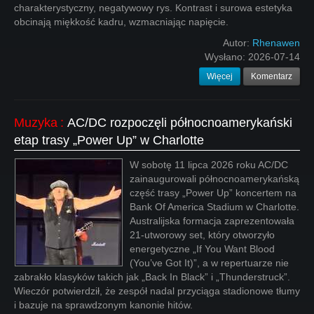
charakterystyczny, negatywowy rys. Kontrast i surowa estetyka
obcinają miękkość kadru, wzmacniając napięcie.
Autor:
Rhenawen
Wysłano:
2026-07-14
Więcej
Komentarz
Muzyka
:
AC/DC rozpoczęli północnoamerykański
etap trasy „Power Up” w Charlotte
W sobotę 11 lipca 2026 roku AC/DC
zainaugurowali północnoamerykańską
część trasy „Power Up” koncertem na
Bank Of America Stadium w Charlotte.
Australijska formacja zaprezentowała
21-utworowy set, który otworzyło
energetyczne „If You Want Blood
(You’ve Got It)”, a w repertuarze nie
zabrakło klasyków takich jak „Back In Black” i „Thunderstruck”.
Wieczór potwierdził, że zespół nadal przyciąga stadionowe tłumy
i bazuje na sprawdzonym kanonie hitów.