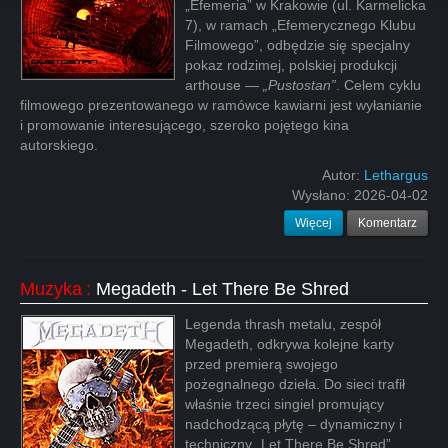
„Efemeria” w Krakowie (ul. Karmelicka
7), w ramach „Efemerycznego Klubu
Filmowego”, odbędzie się specjalny
pokaz rodzimej, polskiej produkcji
arthouse —
„Pustostan”
. Celem cyklu
filmowego prezentowanego w ramówce kawiarni jest wyłanianie
i promowanie interesującego, szeroko pojętego kina
autorskiego.
Autor:
Lethargus
Wysłano:
2026-04-02
Więcej
Komentarz
Muzyka
:
Megadeth - Let There Be Shred
Legenda thrash metalu, zespół
Megadeth, odkrywa kolejne karty
przed premierą swojego
pożegnalnego dzieła. Do sieci trafił
właśnie trzeci singiel promujący
nadchodzącą płytę – dynamiczny i
techniczny „Let There Be Shred”.