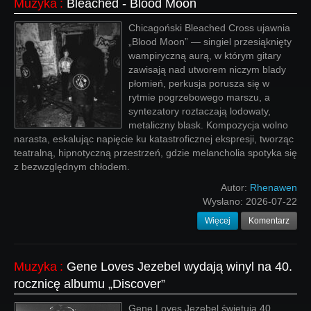
Muzyka
:
Bleached - Blood Moon
Chicagoński Bleached Cross ujawnia
„Blood Moon” — singiel przesiąknięty
wampiryczną aurą, w którym gitary
zawisają nad utworem niczym blady
płomień, perkusja porusza się w
rytmie pogrzebowego marszu, a
syntezatory roztaczają lodowaty,
metaliczny blask. Kompozycja wolno
narasta, eskalując napięcie ku katastroficznej ekspresji, tworząc
teatralną, hipnotyczną przestrzeń, gdzie melancholia spotyka się
z bezwzględnym chłodem.
Autor:
Rhenawen
Wysłano:
2026-07-22
Więcej
Komentarz
Muzyka
:
Gene Loves Jezebel wydają winyl na 40.
rocznicę albumu „Discover”
Gene Loves Jezebel świętują 40.