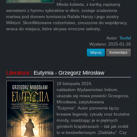
Młoda kobieta, z kartką zapisaną
wersetami z hymnu sybiraków w dłoni, zostaje znaleziona
martwa pod domem komisarza Rafała Hanzy i jego siostry
Wiktorii. Skonfliktowane rodzeństwo, zmuszone do współpracy,
wraca do miejsca, które skrywa mroczne sekrety.
Autor:
Teufel
Wysłano:
2025-01-26
Więcej
Komentarz
Literatura
:
Eutymia - Grzegorz Mirosław
18 listopada 2024,
nakładem Wydawnictwo Initium,
ukazała się nowa powieść Grzegorza
Mirosława, zatytułowana
"Eutymia". Autor ponownie łączy
krwawe legendy, rytuały oraz brutalne
mordy, osadzając je w pięknych
górskich krajobrazach – tak jak zrobił
to w bestsellerowym „Diablaku”. Czy