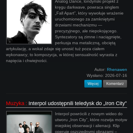
Analog Dance, londyński projekt z
kręgu darkwave, powraca singlem
„Fall Apart”, który wywołuje wrażenie
uruchomionego za zamkniętymi
drzwiami mechanizmu —
precyzyjnego, ale niepokojącego.
Syntezatory są zimne i naciągnięte,
perkusja ma metaliczną, obciętą
artykulację, a wokal zdaje się unosić tuż poza ciałem
wykonawcy; to kompozycja, w której sensualność wyrasta z
napięcia i chwiejności.
Autor:
Rhenawen
Wysłano:
2026-07-16
Więcej
Komentarz
Muzyka
:
Interpol udostępnili teledysk do „Iron City”
Interpol powrócili z nowym wideo do
utworu „Iron City”, które rozwija motyw
miejskiej obserwacji i alienacji. Klip
operuje oszczędnymi obrazami –