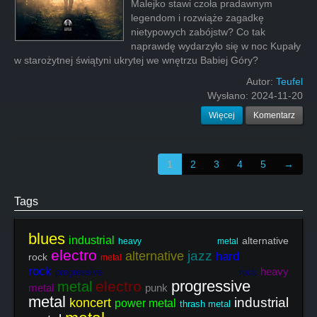
Malejko stawi czoła pradawnym
legendom i rozwiąże zagadkę
nietypowych zabójstw? Co tak
naprawdę wydarzyło się w noc Kupały
w starożytnej świątyni ukrytej we wnętrzu Babiej Góry?
Autor:
Teufel
Wysłano:
2024-11-20
Więcej
Komentarz
1
2
3
4
5
→
Tags
blues
industrial
alternative
heavy metal
electro
jazz
alternative
hard
rock
metal
rock
heavy
progressive rock
progressive
electro
metal
metal
punk
metal
industrial
koncert
power metal
thrash metal