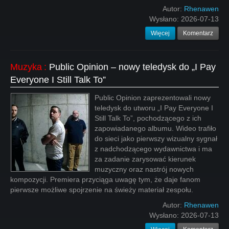
Autor:
Rhenawen
Wysłano:
2026-07-13
Więcej
Komentarz
Muzyka
:
Public Opinion – nowy teledysk do „I Pay
Everyone I Still Talk To”
Public Opinion zaprezentowali nowy
teledysk do utworu „I Pay Everyone I
Still Talk To”, pochodzącego z ich
zapowiadanego albumu. Wideo trafiło
do sieci jako pierwszy wizualny sygnał
z nadchodzącego wydawnictwa i ma
za zadanie zarysować kierunek
muzyczny oraz nastrój nowych
kompozycji. Premiera przyciąga uwagę tym, że daje fanom
pierwsze możliwe spojrzenie na świeży materiał zespołu.
Autor:
Rhenawen
Wysłano:
2026-07-13