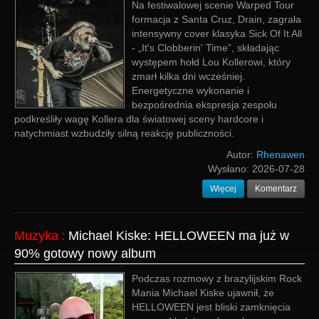
Na festiwalowej scenie Warped Tour
formacja z Santa Cruz, Drain, zagrała
intensywny cover klasyka Sick Of It All
- „It's Clobberin' Time”, składając
występem hołd Lou Kollerowi, który
zmarł kilka dni wcześniej.
Energetyczne wykonanie i
bezpośrednia ekspresja zespołu
podkreśliły wagę Kollera dla światowej sceny hardcore i
natychmiast wzbudziły silną reakcję publiczności.
Autor:
Rhenawen
Wysłano:
2026-07-28
Więcej
Komentarz
Muzyka
:
Michael Kiske: HELLOWEEN ma już w
90% gotowy nowy album
Podczas rozmowy z brazylijskim Rock
Mania Michael Kiske ujawnił, że
HELLOWEEN jest bliski zamknięcia