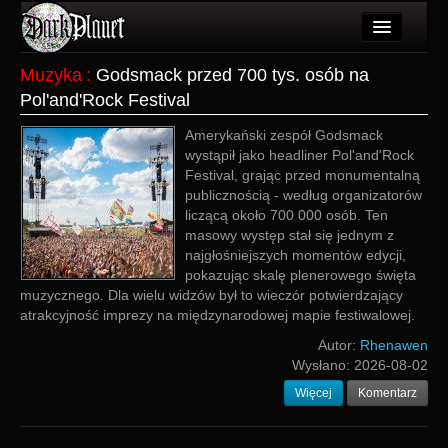
Artykuły
Muzyka
:
Godsmack przed 700 tys. osób na
Pol'and'Rock Festival
Użytkownicy
Amerykański zespół Godsmack
Wydarzenia
wystąpił jako headliner Pol'and'Rock
Festival, grając przed monumentalną
Galeria
publicznością - według organizatorów
liczącą około 700 000 osób. Ten
Forum
masowy występ stał się jednym z
najgłośniejszych momentów edycji,
Więcej
pokazując skalę plenerowego święta
muzycznego. Dla wielu widzów był to wieczór potwierdzający
Login
atrakcyjność imprezy na międzynarodowej mapie festiwalowej.
Autor:
Rhenawen
Wysłano:
2026-08-02
Więcej
Komentarz