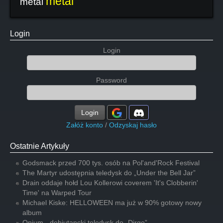
metal
metal
Login
Login
Password
Login
Załóż konto
/
Odzyskaj hasło
Ostatnie Artykuły
Godsmack przed 700 tys. osób na Pol'and'Rock Festival
The Martyr udostępnia teledysk do „Under the Bell Jar”
Drain oddaje hołd Lou Kollerowi coverem 'It's Clobberin'
Time' na Warped Tour
Michael Kiske: HELLOWEEN ma już w 90% gotowy nowy
album
Opium - debiutancki teledysk do „Dirge”