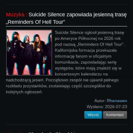
Muzyka
:
Suicide Silence zapowiada jesienną trasę
„Reminders Of Hell Tour”
Suicide Silence ogłosił jesienną trasę
po Ameryce Północnej na 2026 rok
pod nazwą „Reminders Of Hell Tour”.
Kalifornijska formacja przekazała
informację fanom w oficjalnym
komunikacie, zapowiadając serię
występów, które mają znaleźć się w
koncertowym kalendarzu na
nadchodzącą jesień. Początkowo zespół nie ujawnił pełnego
rozkładu przystanków, zostawiając część szczegółów do
kolejnych ogłoszeń.
Autor:
Rhenawen
Wysłano:
2026-07-23
Więcej
Komentarz