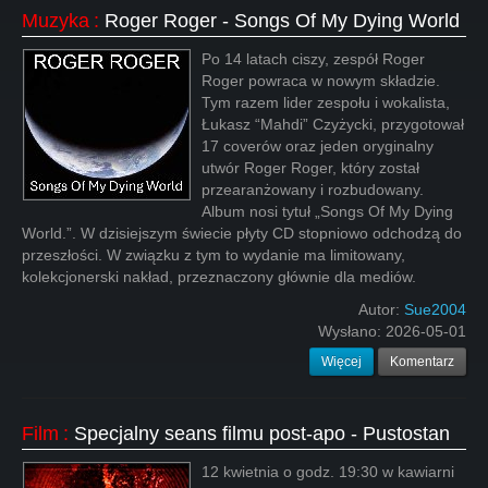
Muzyka
:
Roger Roger - Songs Of My Dying World
Po 14 latach ciszy, zespół Roger
Roger powraca w nowym składzie.
Tym razem lider zespołu i wokalista,
Łukasz “Mahdi” Czyżycki, przygotował
17 coverów oraz jeden oryginalny
utwór Roger Roger, który został
przearanżowany i rozbudowany.
Album nosi tytuł „Songs Of My Dying
World.”. W dzisiejszym świecie płyty CD stopniowo odchodzą do
przeszłości. W związku z tym to wydanie ma limitowany,
kolekcjonerski nakład, przeznaczony głównie dla mediów.
Autor:
Sue2004
Wysłano:
2026-05-01
Więcej
Komentarz
Film
:
Specjalny seans filmu post-apo - Pustostan
12 kwietnia o godz. 19:30 w kawiarni