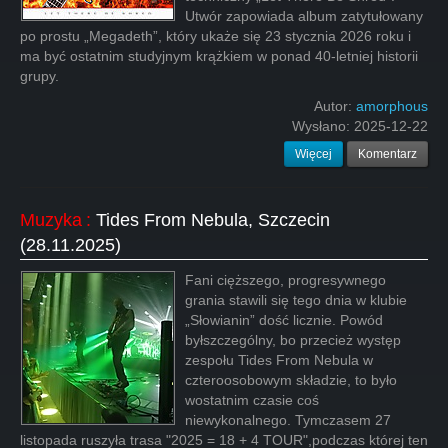
Utwór zapowiada album zatytułowany
po prostu „Megadeth”, który ukaże się 23 stycznia 2026 roku i
ma być ostatnim studyjnym krążkiem w ponad 40-letniej historii
grupy.
Autor:
amorphous
Wysłano:
2025-12-22
Więcej
Komentarz
Muzyka
:
Tides From Nebula, Szczecin
(28.11.2025)
Fani cięższego, progresywnego
grania stawili się tego dnia w klubie
„Słowianin” dość licznie. Powód
byłszczególny, bo przecież występ
zespołu Tides From Nebula w
czteroosobowym składzie, to było
wostatnim czasie coś
niewykonalnego. Tymczasem 27
listopada ruszyła trasa "2025 = 18 + 4 TOUR",podczas której ten