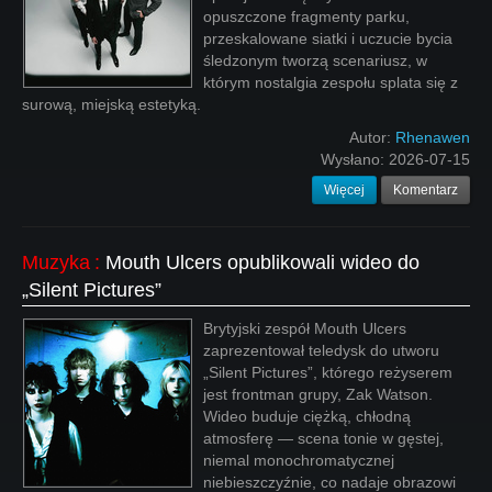
opuszczone fragmenty parku,
przeskalowane siatki i uczucie bycia
śledzonym tworzą scenariusz, w
którym nostalgia zespołu splata się z
surową, miejską estetyką.
Autor:
Rhenawen
Wysłano:
2026-07-15
Więcej
Komentarz
Muzyka
:
Mouth Ulcers opublikowali wideo do
„Silent Pictures”
Brytyjski zespół Mouth Ulcers
zaprezentował teledysk do utworu
„Silent Pictures”, którego reżyserem
jest frontman grupy, Zak Watson.
Wideo buduje ciężką, chłodną
atmosferę — scena tonie w gęstej,
niemal monochromatycznej
niebieszczyźnie, co nadaje obrazowi