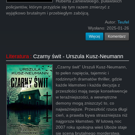
Huberta Zaniewskiego, puławskich
policjantów, którym przyjdzie się tym razem zmierzyć z
wyjątkowo brutalnym i przebiegłym zabójcą.
Autor:
Teufel
Wysłano:
2025-01-26
Więcej
Komentarz
Literatura
:
Czarny świt - Urszula Kusz-Neumann
„Czarny świt” Urszuli Kusz-Neumann,
to pełen napięcia, tajemnic i
rodzinnych dramatów thriller, gdzie
każde kłamstwo i każda decyzja z
przeszłości mają swoje konsekwencje
w teraźniejszości, a wewnętrzne
demony mogą zniszczyć to, co
najważniejsze. Przeszłość rzuca długi
cień, a prawda bywa straszniejsza niż
najgorsze kłamstwo. W lutową noc
2007 roku spokojna wieś Uboże staje
się sceną brutalnego morderstwa.