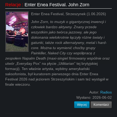
Relacje
:
Enter Enea Festival. John Zorn
Enter Enea Festival, Strzeszynek (1.06.2026)
John Zorn, to muzyk o gigantycznej inwencji i
człowiek bardzo aktywny. Znany przede
wszystkim jako twórca jazzowy, ale jego
dokonania wielokrotnie łączyły różne światy i
gatunki, także rock alternatywny, metal i hard-
core. Można tu wymienić choćby grupy
Painkiller, Naked City czy współpracę z
zespołem Napalm Death (maxi-singiel firmowany wspólnie oraz
utwór
„Everyday Pox” na płycie „Utilitarian” tej brytyjskiej
formacji). Ten właśnie artysta, wybitny amerykański
saksofonista, był kuratorem pierwszego dnia Enter Enea
Festival 2026 nad jeziorem Strzeszyńskim i sam też wystąpił w
finale wieczoru.
Autor:
Radios
Wysłano:
2026-06-02
Więcej
Komentarz