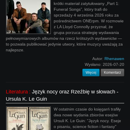
krótki materiał zatytułowany „Part 1:
Funeral Songs”, który trafi do
sprzedaży 4 września 2026 roku za
pośrednictwem ONErpm. W rozmowie
z LA Lloyd Connolly przyznał, że
grupa porzuca strategię wydawania
pełnowymiarowych albumów na rzecz krótszych wydawnictw —
to pozwala publikować jedynie utwory, które muzycy uważają za
najlepsze.
Autor:
Rhenawen
Wysłano:
2026-07-20
Więcej
Komentarz
Literatura
:
Język nocy oraz Rzeźbię w słowach -
Ursula K. Le Guin
W ostatnim czasie do księgarń trafiły
dwa nowe wydania zbiorów esejów
Ursuli K. Le Guin: "Język nocy. Eseje
o pisaniu, science fiction i fantasy"