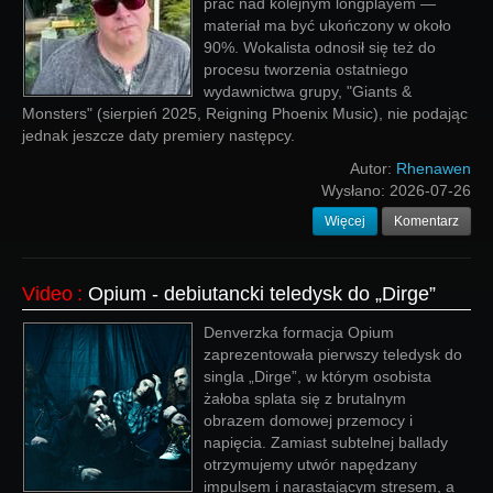
prac nad kolejnym longplayem —
materiał ma być ukończony w około
90%. Wokalista odnosił się też do
procesu tworzenia ostatniego
wydawnictwa grupy, "Giants &
Monsters" (sierpień 2025, Reigning Phoenix Music), nie podając
jednak jeszcze daty premiery następcy.
Autor:
Rhenawen
Wysłano:
2026-07-26
Więcej
Komentarz
Video
:
Opium - debiutancki teledysk do „Dirge”
Denverzka formacja Opium
zaprezentowała pierwszy teledysk do
singla „Dirge”, w którym osobista
żałoba splata się z brutalnym
obrazem domowej przemocy i
napięcia. Zamiast subtelnej ballady
otrzymujemy utwór napędzany
impulsem i narastającym stresem, a