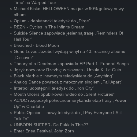
Time' na Warped Tour
Michael Kiske: HELLOWEEN ma już w 90% gotowy nowy
album
Opium - debiutancki teledysk do „Dirge”
REZN - Cycles In The Infinite Dream
Suicide Silence zapowiada jesienną trasę „Reminders Of
Hell Tour”
Bleached - Blood Moon
Gene Loves Jezebel wydają winyl na 40. rocznicę albumu
„Discover”
Theory of a Deadman zapowiada EP Part 1: Funeral Songs
Język nocy oraz Rzeźbię w słowach - Ursula K. Le Guin
Black Marble z intymnym teledyskiem do „Anything”
Analog Dance powraca z mrocznym singlem „Fall Apart”
Interpol udostępnili teledysk do „Iron City”
Mouth Ulcers opublikowali wideo do „Silent Pictures”
AC/DC rozpoczęli północnoamerykański etap trasy „Power
Up” w Charlotte
Public Opinion – nowy teledysk do „I Pay Everyone I Still
Talk To”
UNBORN SUFFER- Da Fukk Is This??
Enter Enea Festival. John Zorn