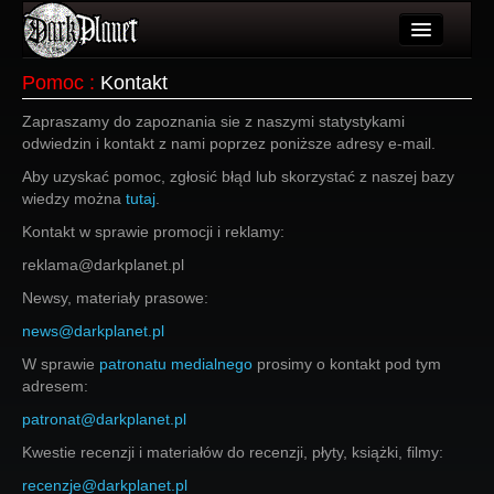
Artykuły
Pomoc
:
Kontakt
Użytkownicy
Zapraszamy do zapoznania sie z naszymi statystykami
odwiedzin i kontakt z nami poprzez poniższe adresy e-mail.
Wydarzenia
Aby uzyskać pomoc, zgłosić błąd lub skorzystać z naszej bazy
wiedzy można
Galeria
tutaj
.
Kontakt w sprawie promocji i reklamy:
Forum
reklama@darkplanet.pl
Więcej
Newsy, materiały prasowe:
news@darkplanet.pl
Login
W sprawie
patronatu medialnego
prosimy o kontakt pod tym
adresem:
patronat@darkplanet.pl
Kwestie recenzji i materiałów do recenzji, płyty, książki, filmy:
recenzje@darkplanet.pl