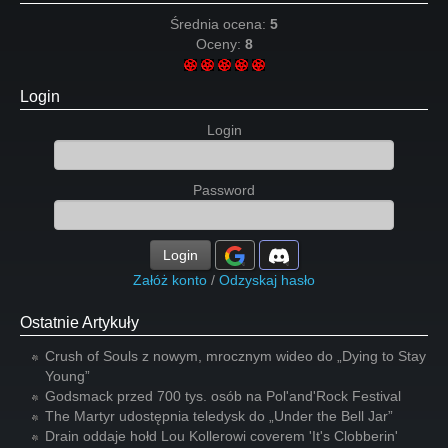
Średnia ocena:
5
Oceny:
8
Login
Login
Password
Login
Załóż konto
/
Odzyskaj hasło
Ostatnie Artykuły
Crush of Souls z nowym, mrocznym wideo do „Dying to Stay
Young”
Godsmack przed 700 tys. osób na Pol'and'Rock Festival
The Martyr udostępnia teledysk do „Under the Bell Jar”
Drain oddaje hołd Lou Kollerowi coverem 'It's Clobberin'