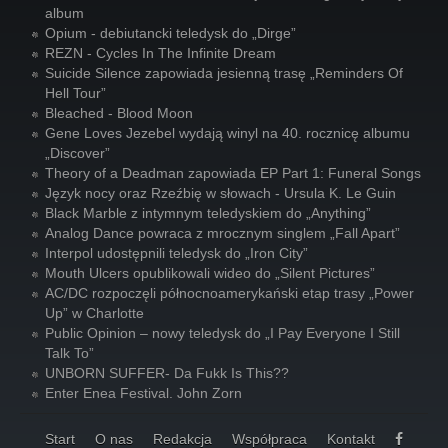
album
Opium - debiutancki teledysk do „Dirge”
REZN - Cycles In The Infinite Dream
Suicide Silence zapowiada jesienną trasę „Reminders Of
Hell Tour”
Bleached - Blood Moon
Gene Loves Jezebel wydają winyl na 40. rocznicę albumu
„Discover”
Theory of a Deadman zapowiada EP Part 1: Funeral Songs
Język nocy oraz Rzeźbię w słowach - Ursula K. Le Guin
Black Marble z intymnym teledyskiem do „Anything”
Analog Dance powraca z mrocznym singlem „Fall Apart”
Interpol udostępnili teledysk do „Iron City”
Mouth Ulcers opublikowali wideo do „Silent Pictures”
AC/DC rozpoczęli północnoamerykański etap trasy „Power
Up” w Charlotte
Public Opinion – nowy teledysk do „I Pay Everyone I Still
Talk To”
UNBORN SUFFER- Da Fukk Is This??
Enter Enea Festival. John Zorn
Start
O nas
Redakcja
Współpraca
Kontakt