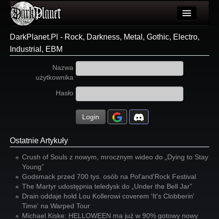
Artykuły
DarkPlanet.Pl - Rock, Darkness, Metal, Gothic, Electro,
Industrial, EBM
Użytkownicy
Nazwa
Wydarzenia
użytkownika
Galeria
Hasło
Forum
Login
Więcej
Ostatnie Artykuły
Login
Crush of Souls z nowym, mrocznym wideo do „Dying to Stay
Young”
Godsmack przed 700 tys. osób na Pol'and'Rock Festival
The Martyr udostępnia teledysk do „Under the Bell Jar”
Drain oddaje hołd Lou Kollerowi coverem 'It's Clobberin'
Time' na Warped Tour
Michael Kiske: HELLOWEEN ma już w 90% gotowy nowy