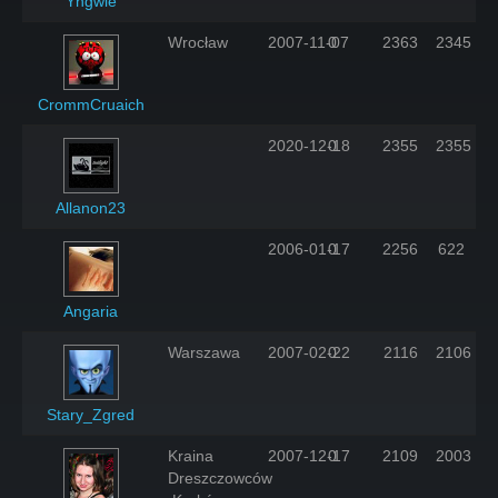
Yngwie
Wrocław
2007-11-07
0
2363
2345
CrommCruaich
2020-12-18
0
2355
2355
Allanon23
2006-01-17
0
2256
622
Angaria
Warszawa
2007-02-22
0
2116
2106
Stary_Zgred
Kraina
2007-12-17
0
2109
2003
Dreszczowców