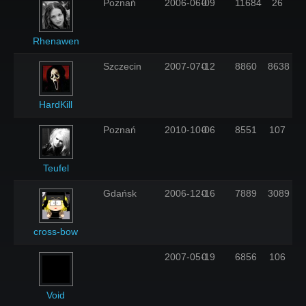
Poznań
2006-06-09
0
11684
26
Rhenawen
Szczecin
2007-07-12
0
8860
8638
HardKill
Poznań
2010-10-06
0
8551
107
Teufel
Gdańsk
2006-12-16
0
7889
3089
cross-bow
2007-05-19
0
6856
106
Void