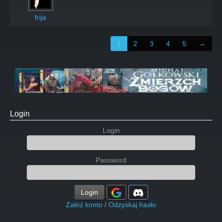
frija
1
2
3
4
5
→
Login
Login
Password
Login
Załóż konto
/
Odzyskaj hasło