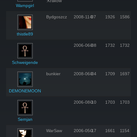
:Kraków
Wampgirl
Bydgoszcz
2008-11-07
0
1926
1586
thistle89
2006-06-08
0
1732
1732
Schweigende
bunkier
2008-06-04
0
1709
1697
DEMONEMOON
2006-08-10
0
1703
1703
Semjan
WarSaw
2006-05-17
0
1661
1154