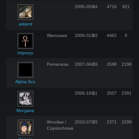
2006-05-16
0
4716
821
astarot
Warszawa
2006-01-02
0
4462
0
Imprezy
Pomerania
2007-06-26
0
2598
2198
Alpha-Sco
2006-10-11
0
2507
2391
Morgana
Wrocław /
2010-07-25
0
2371
2299
Częstochowa