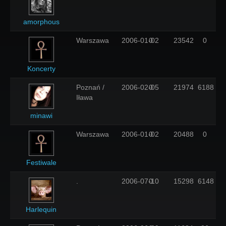
Zainteresowania
amorphous
Warszawa
2006-01-02
0
23542
0
Miasto
Koncerty
Poznań /
2006-02-05
0
21974
6188
Iława
minawi
Warszawa
2006-01-02
0
20488
0
Festiwale
.
2006-07-10
0
15298
6148
Harlequin