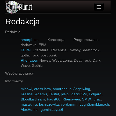
Artykuły
Redakcja
Użytkownicy
Redakcja
Wydarzenia
amorphous
Koncepcja, Programowanie,
darkwave, EBM
Galeria
Teufel
Literatura, Recenzje, Newsy, deathrock,
gothic rock, post punk
Forum
Rhenawen
Newsy, Wydarzenia, Deathrock, Dark
Wave, Gothic
Więcej
Współpracownicy
Login
Informerzy
minawi
,
cross-bow
,
amorphous
,
Angelwing
,
Krasnal_Adamu
,
Teufel
,
plejpl
,
darkCSM
,
Polgard
,
BloodlustTeam
,
Faust66
,
Rhenawen
,
SMW
,
juraz
,
masakhra
,
lesniczowka
,
verdammt
,
LughSamildanach
,
AlexHunter
,
geminiabyss6