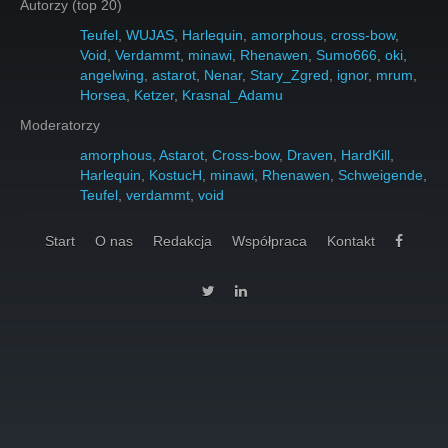
Autorzy (top 20)
Teufel
,
WUJAS
,
Harlequin
,
amorphous
,
cross-bow
,
Void
,
Verdammt
,
minawi
,
Rhenawen
,
Sumo666
,
oki
,
angelwing
,
astarot
,
Nenar
,
Stary_Zgred
,
ignor
,
mrum
,
Horsea
,
Ketzer
,
Krasnal_Adamu
Moderatorzy
amorphous
,
Astarot
,
Cross-bow
,
Draven
,
HardKill
,
Harlequin
,
KostucH
,
minawi
,
Rhenawen
,
Schweigende
,
Teufel
,
verdammt
,
void
Start
O nas
Redakcja
Współpraca
Kontakt