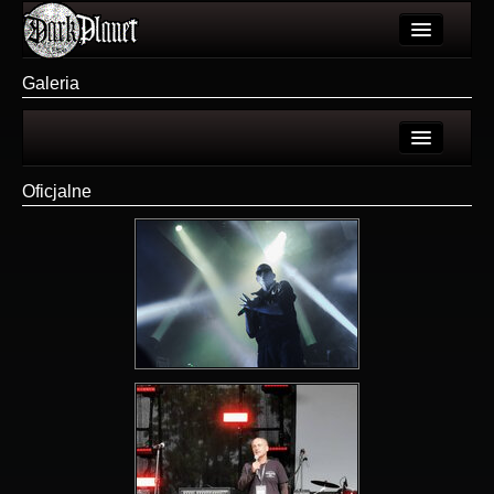
Artykuły
Galeria
Użytkownicy
Wydarzenia
Login
Oficjalne
Galeria
Rejestracja
Forum
Więcej
Login