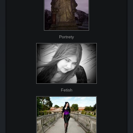
Portrety
Fetish