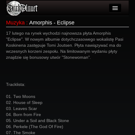
Artykuły
Muzyka
:
Amorphis - Eclipse
Użytkownicy
17 lutego na rynek wychodzi najnowsza płyta Amorphis
"Eclipse". W nowym albumie dotychczasowego wokalistę Pasi
Wydarzenia
Koskinena zastępuje Tomi Joutsen. Płyta nawiązywać ma do
wczesnych korzeni zespołu. Na limitowanym wydaniu płyty
Galeria
znajdzie się bonusowy utwór "Stonewoman".
Forum
Więcej
Tracklista:
Login
01. Two Moons
02. House of Sleep
03. Leaves Scar
04. Born from Fire
05. Under a Soil and Black Stone
06. Perkele (The God Of Fire)
07. The Smoke