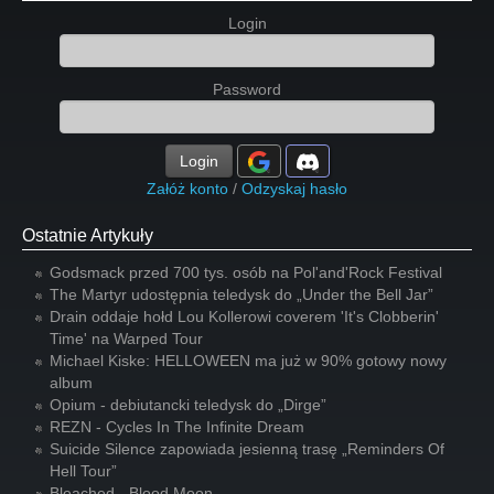
Login
Password
Login
Załóż konto
/
Odzyskaj hasło
Ostatnie Artykuły
Godsmack przed 700 tys. osób na Pol'and'Rock Festival
The Martyr udostępnia teledysk do „Under the Bell Jar”
Drain oddaje hołd Lou Kollerowi coverem 'It's Clobberin'
Time' na Warped Tour
Michael Kiske: HELLOWEEN ma już w 90% gotowy nowy
album
Opium - debiutancki teledysk do „Dirge”
REZN - Cycles In The Infinite Dream
Suicide Silence zapowiada jesienną trasę „Reminders Of
Hell Tour”
Bleached - Blood Moon