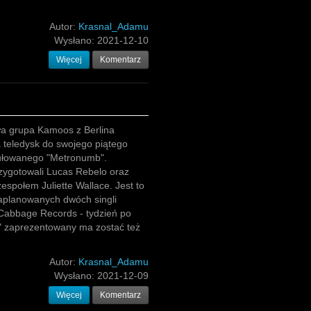
Autor:
Krasnal_Adamu
Wysłano:
2021-12-10
Więcej
Komentarz
a grupa Kamoos z Berlina
 teledysk do swojego piątego
tułowanego "Metronumb".
zygotowali Lucas Rebelo oraz
społem Juliette Wallace. Jest to
aplanowanych dwóch singli
 Cabbage Records - tydzień po
 zaprezentowany ma zostać też
Autor:
Krasnal_Adamu
Wysłano:
2021-12-09
Więcej
Komentarz