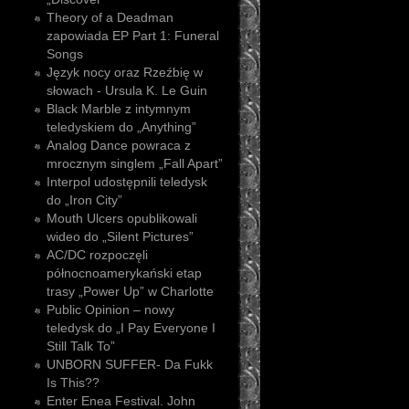
Theory of a Deadman
zapowiada EP Part 1: Funeral
Songs
Język nocy oraz Rzeźbię w
słowach - Ursula K. Le Guin
Black Marble z intymnym
teledyskiem do „Anything”
Analog Dance powraca z
mrocznym singlem „Fall Apart”
Interpol udostępnili teledysk
do „Iron City”
Mouth Ulcers opublikowali
wideo do „Silent Pictures”
AC/DC rozpoczęli
północnoamerykański etap
trasy „Power Up” w Charlotte
Public Opinion – nowy
teledysk do „I Pay Everyone I
Still Talk To”
UNBORN SUFFER- Da Fukk
Is This??
Enter Enea Festival. John