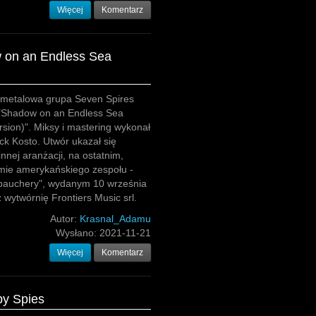
Więcej
Komentarz
 on an Endless Sea
metalowa grupa Seven Spires
 "Shadow on an Endless Sea
rsion)". Miksy i mastering wykonał
ack Kosto. Utwór ukazał się
innej aranżacji, na ostatnim,
mie amerykańskiego zespołu -
bauchery", wydanym 10 września
z wytwórnię Frontiers Music srl.
Autor:
Krasnal_Adamu
Wysłano:
2021-11-21
Więcej
Komentarz
by Spies