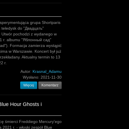
ksperymentująca grupa Shortparis
 teledysk do "Двадцать"
). Utwór pochodzi z wydanego w
1 r. albumu "Яблонный сад"
sad"). Formacja zamierza wystąpić
xima w Warszawie. Koncert był już
rzekładany. Aktualny termin to 13
2 r.
Autor:
Krasnal_Adamu
Wysłano:
2021-11-30
Więcej
Komentarz
Blue Hour Ghosts i
cę śmierci Freddiego Mercury'ego
a 2021 r. - włoski zespół Blue