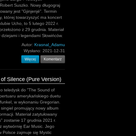
 Robert Suszko. Nowy długograj
łowany jest "Gjinjenjé". Termin
y, której towarzyszyć ma koncert
lubie Ucho, to 5 lutego 2022 r.
rzełożono z 29 grudnia. Materiał
 dziejami i legendami Słowińców.
Autor:
Krasnal_Adamu
Wysłano:
2021-12-31
Więcej
Komentarz
of Silence (Pure Version)
o teledysk do "The Sound of
epertuaru amerykańskiego duetu
funkel, w wykonaniu Gregorian.
ci singiel promujący nowy album
formacji. Materiał zatytułowany
" zostanie 17 grudnia 2021 r.
z wytwórnię Ear Music. Jego
w Polsce zajmuje się Mystic