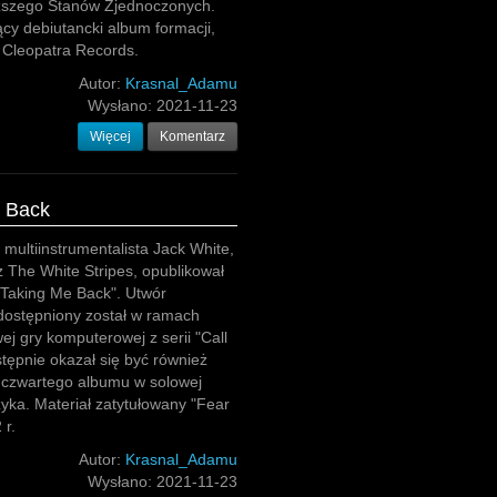
szego Stanów Zjednoczonych.
cy debiutancki album formacji,
 Cleopatra Records.
Autor:
Krasnal_Adamu
Wysłano:
2021-11-23
Więcej
Komentarz
e Back
multiinstrumentalista Jack White,
z The White Stripes, opublikował
"Taking Me Back". Utwór
dostępniony został w ramach
ej gry komputerowej z serii "Call
stępnie okazał się być również
 czwartego albumu w solowej
yka. Materiał zatytułowany "Fear
 r.
Autor:
Krasnal_Adamu
Wysłano:
2021-11-23