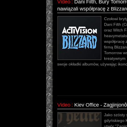
Video
:
Dani Filth, Bury Tomor
nawiązali współpracę z Blizza
Czołowi bryt
Dani Filth (C
oraz Witch F
heavymetalo
współpracę 
firmą Blizza
Tomorrow ws
kreatywnym 
swoje okładki albumów, używając ikonog
Video
:
Kiev Office - Zagjinjon
Jako szósty 
gdyńskiego K
utwór "Zagji