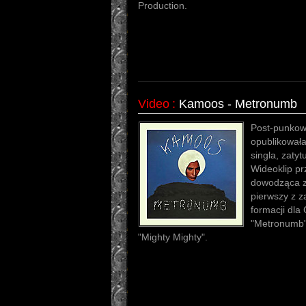
Production.
Video
:
Kamoos - Metronumb
Post-punkow
opublikowała
singla, zaty
Wideoklip pr
dowodząca ze
pierwszy z z
formacji dla
"Metronumb"
"Mighty Mighty".