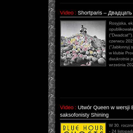
Video
:
Shortparis – Двадцать
Rosyjska, e
opublikowała
("Dwadcat'"
czerwcu 202
("Jabłonnyj 
w klubie Pro
dwukrotnie p
września 202
Video
:
Utwór Queen w wersji 
saksofonisty Shining
W 30. roczni
- 24 listopad