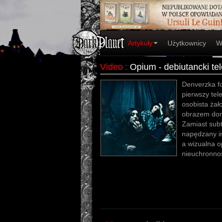
Artykuły
Użytkownicy
W
Video
:
Opium - debiutancki te
Denverzka f
pierwszy tel
osobista żał
obrazem dom
Zamiast subt
napędzany i
a wizualna o
nieuchronnośc