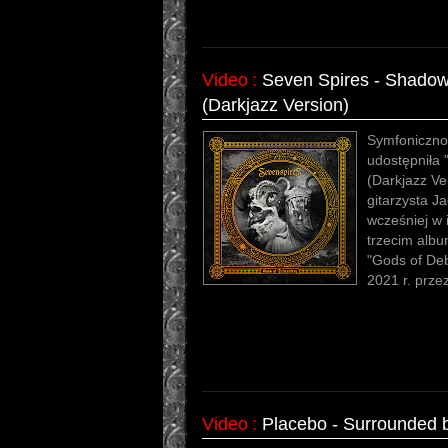
Video
:
Seven Spires - Shadow
(Darkjazz Version)
Symfoniczno
udostępniła
(Darkjazz Ve
gitarzysta J
wcześniej w 
trzecim albu
"Gods of De
2021 r. prze
Video
:
Placebo - Surrounded 