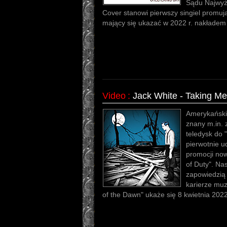
Sądu Najwyż
Cover stanowi pierwszy singiel promują
mający się ukazać w 2022 r. nakładem
Video
:
Jack White - Taking M
Amerykański 
znany m.in. 
teledysk do 
pierwotnie u
promocji now
of Duty". Na
zapowiedzią
karierze muz
of the Dawn" ukaże się 8 kwietnia 2022