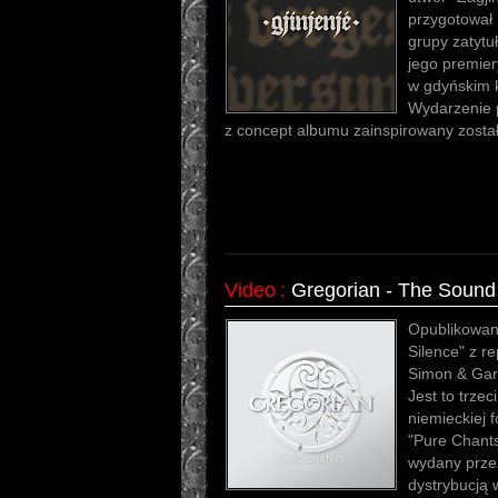
przygotował
grupy zatytu
jego premier
w gdyńskim k
Wydarzenie p
z concept albumu zainspirowany został
Video
:
Gregorian - The Sound 
Opublikowan
Silence" z r
Simon & Gar
Jest to trze
niemieckiej 
"Pure Chants
wydany prze
dystrybucją 