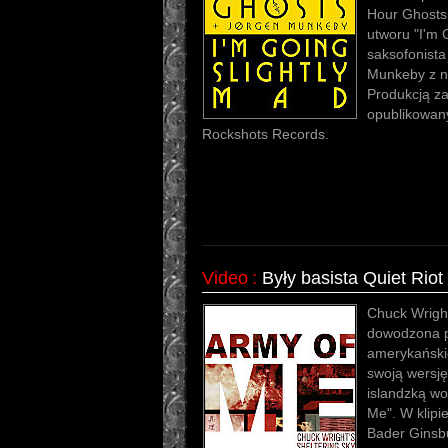
Hour Ghosts
utworu "I'm 
saksofonista
Munkeby z no
Produkcją za
opublikowan
Rockshots Records.
Video
:
Były basista Quiet Riot
Chuck Wright
dowodzona p
amerykańskie
swoją wersję
islandzką wo
Me". W klipi
Bader Ginsbu