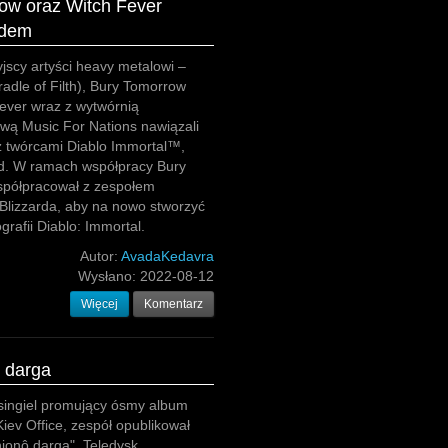
row oraz Witch Fever
rdem
yjscy artyści heavy metalowi –
radle of Filth), Bury Tomorrow
ever wraz z wytwórnią
wą Music For Nations nawiązali
z twórcami Diablo Immortal™,
rd. W ramach współpracy Bury
półpracował z zespołem
Blizzarda, aby na nowo stworzyć
rafii Diablo: Immortal.
Autor:
AvadaKedavra
Wysłano:
2022-08-12
Więcej
Komentarz
ô darga
singiel promujący ósmy album
iev Office, zespół opublikował
njonô darga". Teledysk