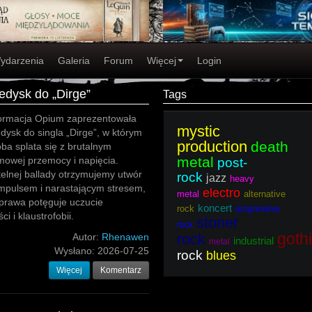
ydarzenia
Galeria
Forum
Więcej
Login
ledysk do „Dirge”
Tags
ormacja Opium zaprezentowała
mystic
edysk do singla „Dirge”, w którym
production
death
oba splata się z brutalnym
metal
owej przemocy i napięcia.
post-
elnej ballady otrzymujemy utwór
rock
jazz
heavy
mpulsem i narastającym stresem,
electro
metal
alternative
prawa potęguje uczucie
koncert
rock
progressive
i i klaustrofobii.
stoner
rock
goth
rock
Autor:
Rhenawen
industrial
metal
Wysłano:
2026-07-25
rock
blues
Więcej
Komentarz