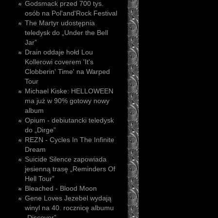
Godsmack przed 700 tys.
osób na Pol'and'Rock Festival
The Martyr udostępnia
teledysk do „Under the Bell
Jar”
Drain oddaje hołd Lou
Kollerowi coverem 'It's
Clobberin' Time' na Warped
Tour
Michael Kiske: HELLOWEEN
ma już w 90% gotowy nowy
album
Opium - debiutancki teledysk
do „Dirge”
REZN - Cycles In The Infinite
Dream
Suicide Silence zapowiada
jesienną trasę „Reminders Of
Hell Tour”
Bleached - Blood Moon
Gene Loves Jezebel wydają
winyl na 40. rocznicę albumu
„Discover”