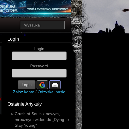
Login
Login
Password
Login
Załóż konto
/
Odzyskaj hasło
ic
synthpop
hardcore
post
metal
alternative
punk
Ostatnie Artykuły
Crush of Souls z nowym,
mrocznym wideo do „Dying to
Stay Young”