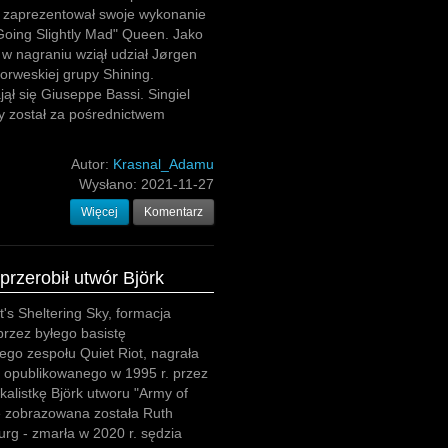
 zaprezentował swoje wykonanie
Going Slightly Mad" Queen. Jako
 w nagraniu wziął udział Jørgen
rweskiej grupy Shining.
jął się Giuseppe Bassi. Singiel
y został za pośrednictwem
Autor:
Krasnal_Adamu
Wysłano:
2021-11-27
Więcej
Komentarz
 przerobił utwór Björk
's Sheltering Sky, formacja
rzez byłego basistę
go zespołu Quiet Riot, nagrała
 opublikowanego w 1995 r. przez
kalistkę Björk utworu "Army of
e zobrazowana została Ruth
rg - zmarła w 2020 r. sędzia