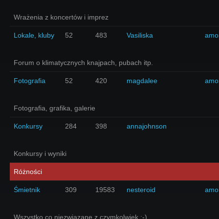
Wrażenia z koncertów i imprez
Lokale, kluby
52
483
Vasiliska
amo
Forum o klimatycznych knajpach, pubach itp.
Fotografia
52
420
magdalee
amo
Fotografia, grafika, galerie
Konkursy
284
398
annajohnson
Konkursy i wyniki
Różności
Śmietnik
309
19583
nesteroid
amo
Wszystko co niezwiązane z czymkolwiek ;-)