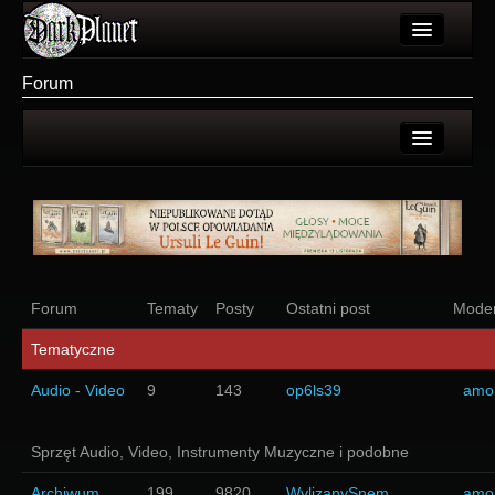
Artykuły
Forum
Użytkownicy
Wydarzenia
Ostatnie tematy
Galeria
Nowe tematy
Forum
Login
Więcej
Rejestracja
Forum
Tematy
Posty
Ostatni post
Moder
Login
Tematyczne
Audio - Video
9
143
op6ls39
amo
Sprzęt Audio, Video, Instrumenty Muzyczne i podobne
Archiwum
199
9820
WylizanySnem
amo