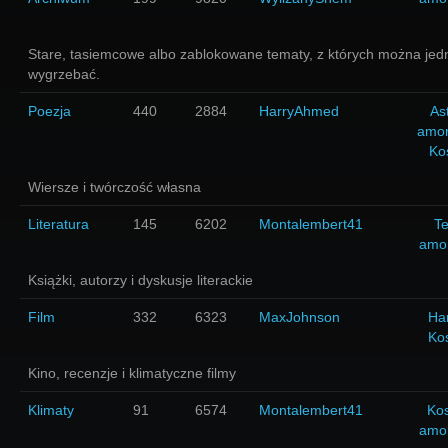
Stare, tasiemcowe albo zablokowane tematy, z których można jed
wygrzebać.
Poezja
440
2884
HarryAhmed
As
amo
Ko
Wiersze i twórczość własna
Literatura
145
6202
Montalembert41
Te
amo
Książki, autorzy i dyskusje literackie
Film
332
6323
MaxJohnson
Har
Ko
Kino, recenzje i klimatyczne filmy
Klimaty
91
6574
Montalembert41
Ko
amo