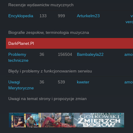
Recenzje wydawnictw muzycznych
Encyklopedia
133
999
Arturkelm23
v
ver
Biografie zespołow, terminologia muzyczna
DarkPlanet.Pl
Problemy
36
156504
Bambaleyla22
amo
techniczne
Blędy i problemy z funkcjonowaniem serwisu
Uwagi
36
539
kweter
amo
Merytoryczne
Uwagi na temat strony i propozycje zmian