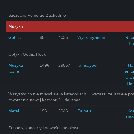
Szczecin, Pomorze Zachodnie
Muzyka
Gothic
85
4036
WylizanySnem
Rhe
Ha
Gotyk i Gothic Rock
Muzyka -
1496
29557
ramsaybolt
Har
rożne
amo
Cro
Har
Wszystko co nie miesci sie w kategoriach. Uważasz, że istnieje po
stworzenia nowej kategorii? - daj znać
Metal
196
5046
Palmus
Ko
amo
Zespoły, koncerty i nowości metalowe