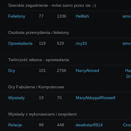
Szerokie zagadnienie - mówi samo przez sie ;-)
Felietony
77
1336
Helllish
amo
Osobiste przemyślenia i felietony
Opowiadania
119
529
rixy33
amo
Twórczość własna - opowiadania
Gry
101
2766
HarryAhmed
Har
Dr
Gry Fabularne i Komputerowe
Wywiady
19
70
MaryAbbygailRoswell
Wywiady z wykonawcami i zespołami
Relacje
99
448
deathstar8914
Cro