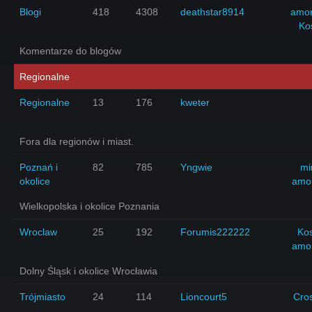
Blogi
418
4308
deathstar8914
amo
Ko
Komentarze do blogów
Regionalne
Regionalne
13
176
kweter
Fora dla regionów i miast.
Poznań i
82
785
Yngwie
mi
okolice
amo
Wielkopolska i okolice Poznania
Wroclaw
25
192
Forumis222222
Ko
amo
Dolny Śląsk i okolice Wrocławia
Trójmiasto
24
114
Lioncourt5
Cro