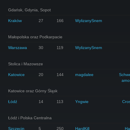
Gdańsk, Gdynia, Sopot
Kraków
27
166
WylizanySnem
Małopolska oraz Podkarpacie
Warszawa
30
119
WylizanySnem
Stolica i Mazowsze
Katowice
20
144
magdalee
Schw
amo
Katowice oraz Górny Śląsk
Łódź
14
113
Yngwie
Cro
Łódź i Polska Centralna
Szczecin
5
250
HardKill
Ha