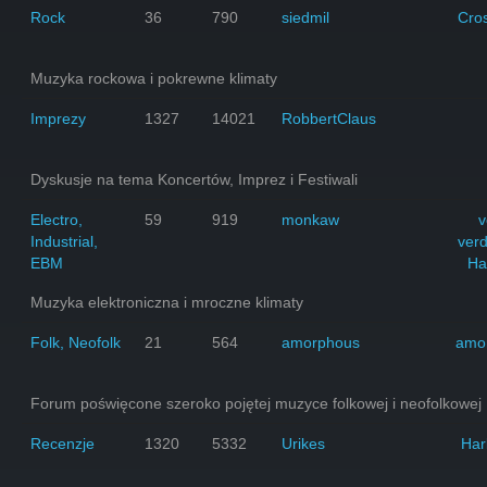
Rock
36
790
siedmil
Cro
Muzyka rockowa i pokrewne klimaty
Imprezy
1327
14021
RobbertClaus
Dyskusje na tema Koncertów, Imprez i Festiwali
Electro,
59
919
monkaw
v
Industrial,
ver
EBM
Ha
Muzyka elektroniczna i mroczne klimaty
Folk, Neofolk
21
564
amorphous
amo
Forum poświęcone szeroko pojętej muzyce folkowej i neofolkowej
Recenzje
1320
5332
Urikes
Har