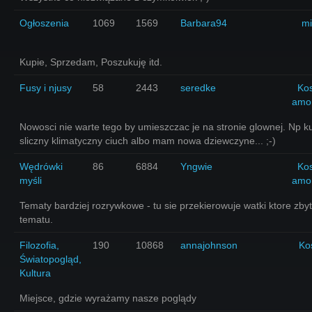
Ogłoszenia
1069
1569
Barbara94
mi
Kupie, Sprzedam, Poszukuję itd.
Fusy i njusy
58
2443
seredke
Ko
amo
Nowosci nie warte tego by umieszczac je na stronie glownej. Np k
sliczny klimatyczny ciuch albo mam nowa dziewczyne... ;-)
Wędrówki
86
6884
Yngwie
Ko
myśli
amo
Tematy bardziej rozrywkowe - tu sie przekierowuje watki ktore zby
tematu.
Filozofia,
190
10868
annajohnson
Ko
Światopogląd,
Kultura
Miejsce, gdzie wyrażamy nasze poglądy