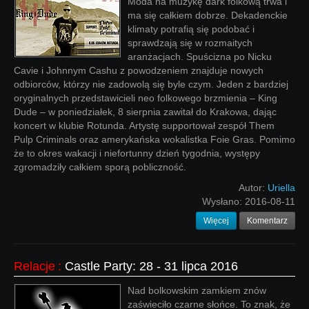
Moda na muzykę dark folkową trwa i
ma się całkiem dobrze. Dekadenckie
klimaty potrafią się podobać i
sprawdzają się w rozmaitych
aranżacjach. Spuścizna po Nicku
Cavie i Johnnym Cashu z powodzeniem znajduje nowych
odbiorców, którzy nie zadowolą się byle czym. Jeden z bardziej
oryginalnych przedstawicieli neo folkowego brzmienia – King
Dude – w poniedziałek, 8 sierpnia zawitał do Krakowa, dając
koncert w klubie Rotunda. Artystę supportował zespół Them
Pulp Criminals oraz amerykańska wokalistka Foie Gras. Pomimo
że to okres wakacji i niefortunny dzień tygodnia, występy
zgromadziły całkiem sporą pobliczność.
Autor:
Uriella
Wysłano:
2016-08-11
Więcej
Komentarz
Relacje
:
Castle Party: 28 - 31 lipca 2016
Nad bolkowskim zamkiem znów
zaświeciło czarne słońce. To znak, że