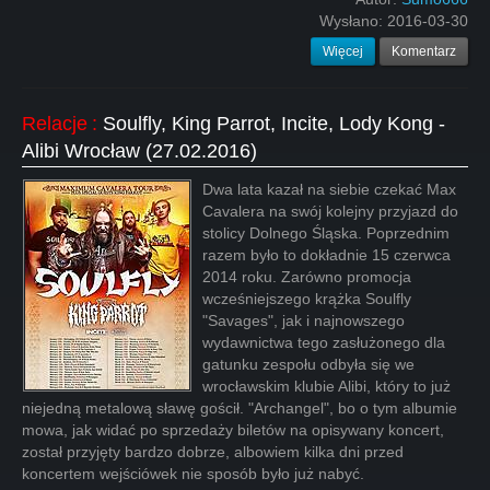
Wysłano:
2016-03-30
Więcej
Komentarz
Relacje
:
Soulfly, King Parrot, Incite, Lody Kong -
Alibi Wrocław (27.02.2016)
Dwa lata kazał na siebie czekać Max
Cavalera na swój kolejny przyjazd do
stolicy Dolnego Śląska. Poprzednim
razem było to dokładnie 15 czerwca
2014 roku. Zarówno promocja
wcześniejszego krążka Soulfly
"Savages", jak i najnowszego
wydawnictwa tego zasłużonego dla
gatunku zespołu odbyła się we
wrocławskim klubie Alibi, który to już
niejedną metalową sławę gościł. "Archangel", bo o tym albumie
mowa, jak widać po sprzedaży biletów na opisywany koncert,
został przyjęty bardzo dobrze, albowiem kilka dni przed
koncertem wejściówek nie sposób było już nabyć.