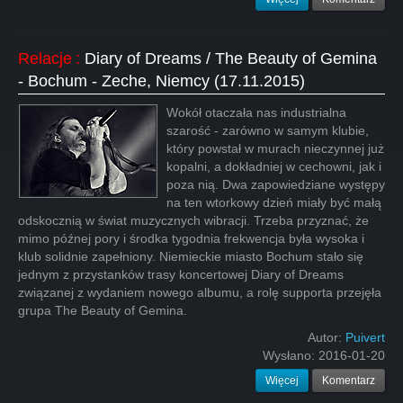
Relacje
:
Diary of Dreams / The Beauty of Gemina
- Bochum - Zeche, Niemcy (17.11.2015)
Wokół otaczała nas industrialna
szarość - zarówno w samym klubie,
który powstał w murach nieczynnej już
kopalni, a dokładniej w cechowni, jak i
poza nią. Dwa zapowiedziane występy
na ten wtorkowy dzień miały być małą
odskocznią w świat muzycznych wibracji. Trzeba przyznać, że
mimo późnej pory i środka tygodnia frekwencja była wysoka i
klub solidnie zapełniony. Niemieckie miasto Bochum stało się
jednym z przystanków trasy koncertowej Diary of Dreams
związanej z wydaniem nowego albumu, a rolę supporta przejęła
grupa The Beauty of Gemina.
Autor:
Puivert
Wysłano:
2016-01-20
Więcej
Komentarz