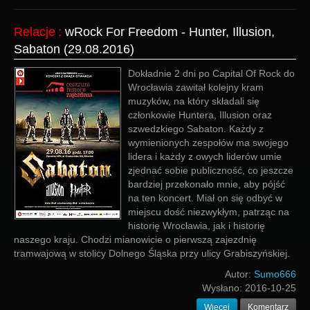
Relacje
:
wRock For Freedom - Hunter, Illusion,
Sabaton (29.08.2016)
Dokładnie 2 dni po Capital Of Rock do
Wrocławia zawitał kolejny kram
muzyków, na który składali się
członkowie Huntera, Illusion oraz
szwedzkiego Sabaton. Każdy z
wymienionych zespołów ma swojego
lidera i każdy z owych liderów umie
zjednać sobie publiczność, co jeszcze
bardziej przekonało mnie, aby pójść
na ten koncert. Miał on się odbyć w
miejscu dość niezwykłym, patrząc na
historię Wrocławia, jak i historię
naszego kraju. Chodzi mianowicie o pierwszą zajezdnię
tramwajową w stolicy Dolnego Śląska przy ulicy Grabiszyńskiej.
Autor:
Sumo666
Wysłano:
2016-10-25
Więcej
Komentarz