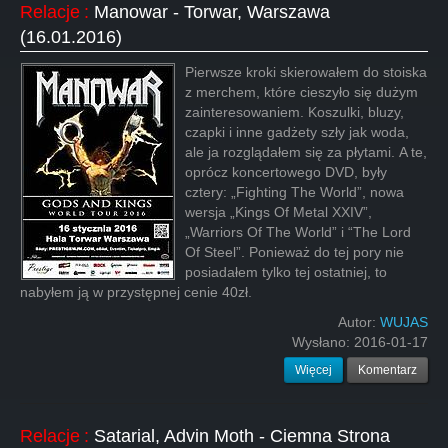
Relacje
:
Manowar - Torwar, Warszawa
(16.01.2016)
Pierwsze kroki skierowałem do stoiska
z merchem, które cieszyło się dużym
zainteresowaniem. Koszulki, bluzy,
czapki i inne gadżety szły jak woda,
ale ja rozglądałem się za płytami. A te,
oprócz koncertowego DVD, były
cztery: „Fighting The World”, nowa
wersja „Kings Of Metal XXIV”,
„Warriors Of The World” i “The Lord
Of Steel”. Ponieważ do tej pory nie
posiadałem tylko tej ostatniej, to
nabyłem ją w przystępnej cenie 40zł.
Autor:
WUJAS
Wysłano:
2016-01-17
Więcej
Komentarz
Relacje
:
Satarial, Advin Moth - Ciemna Strona