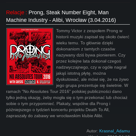
Relacje
:
Prong, Steak Number Eight, Man
Machine Industry - Alibi, Wrocław (3.04.2016)
Tommy Victor z zespołem Prong w
historii muzyki zapisał się około ćwierć
wieku temu. To głównie dzięki
dokonaniom z tamtych czasów
nazywany dziś bywa pionierem. Czy
przez kolejne lata dokonał czegoś
nadzwyczajnego, czy w ogóle nagrał
jakąś istotną płytę, można
dyskutować, ale mówi się, że na żywo
jego grupa prezentuje się świetnie. W
ramach "No Absolutes Tour 2016" polskiej publiczności dano
tylko jedną okazję, żeby mogła się o tym przekonać lub chociaż
sobie o tym przypomnieć. Plakaty, wspólne dla Prong i
późniejszego o tydzień koncertu projektu Death To All,
zapraszały do zabawy we wrocławskim klubie Alibi.
Autor:
Krasnal_Adamu