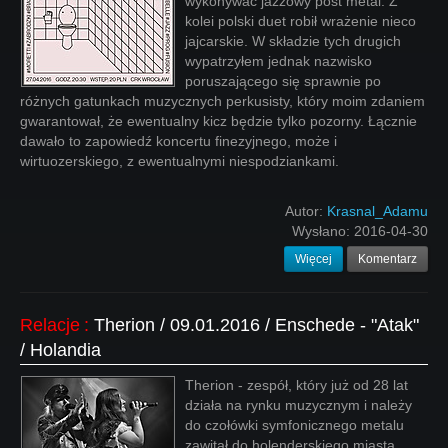
wykonywać jazzowy post metal. Z
kolei polski duet robił wrażenie nieco
jajcarskie. W składzie tych drugich
wypatrzyłem jednak nazwisko
poruszającego się sprawnie po
różnych gatunkach muzycznych perkusisty, który moim zdaniem
gwarantował, że ewentualny kicz będzie tylko pozorny. Łącznie
dawało to zapowiedź koncertu finezyjnego, może i
wirtuozerskiego, z ewentualnymi niespodziankami.
Autor:
Krasnal_Adamu
Wysłano:
2016-04-30
Więcej
Komentarz
Relacje
:
Therion / 09.01.2016 / Enschede - "Atak"
/ Holandia
Therion - zespół, który już od 28 lat
działa na rynku muzycznym i należy
do czołówki symfonicznego metalu
zawitał do holenderskiego miasta