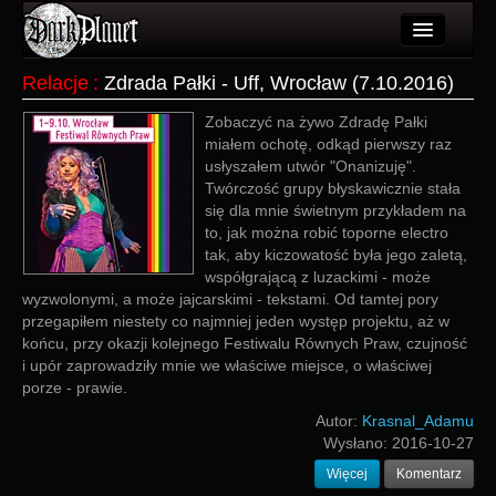
Artykuły
Relacje
:
Zdrada Pałki - Uff, Wrocław (7.10.2016)
Użytkownicy
Zobaczyć na żywo Zdradę Pałki
miałem ochotę, odkąd pierwszy raz
Wydarzenia
usłyszałem utwór "Onanizuję".
Twórczość grupy błyskawicznie stała
Galeria
się dla mnie świetnym przykładem na
to, jak można robić toporne electro
Forum
tak, aby kiczowatość była jego zaletą,
współgrającą z luzackimi - może
Więcej
wyzwolonymi, a może jajcarskimi - tekstami. Od tamtej pory
przegapiłem niestety co najmniej jeden występ projektu, aż w
Login
końcu, przy okazji kolejnego Festiwalu Równych Praw, czujność
i upór zaprowadziły mnie we właściwe miejsce, o właściwej
porze - prawie.
Autor:
Krasnal_Adamu
Wysłano:
2016-10-27
Więcej
Komentarz