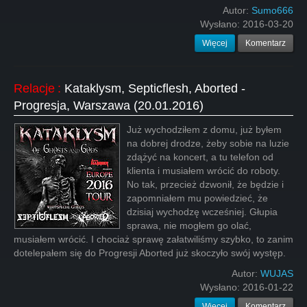
Autor:
Sumo666
Wysłano:
2016-03-20
Więcej
Komentarz
Relacje
:
Kataklysm, Septicflesh, Aborted -
Progresja, Warszawa (20.01.2016)
Już wychodziłem z domu, już byłem
na dobrej drodze, żeby sobie na luzie
zdążyć na koncert, a tu telefon od
klienta i musiałem wrócić do roboty.
No tak, przecież dzwonił, że będzie i
zapomniałem mu powiedzieć, że
dzisiaj wychodzę wcześniej. Głupia
sprawa, nie mogłem go olać,
musiałem wrócić. I chociaż sprawę załatwiliśmy szybko, to zanim
dotelepałem się do Progresji Aborted już skoczyło swój występ.
Autor:
WUJAS
Wysłano:
2016-01-22
Więcej
Komentarz