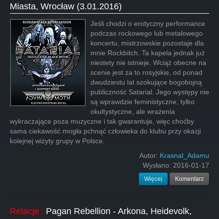
Miasta, Wrocław (3.01.2016)
Jeśli chodzi o erotyczny performance
podczas rockowego lub metalowego
koncertu, mistrzowskie pozostaje dla
mnie Rockbitch. Ta kapela jednak już
niestety nie istnieje. Wciąż obecne na
scenie jest za to rosyjskie, od ponad
dwudziestu lat szokujące bogobojną
publiczność Satarial. Jego występy nie
są wprawdzie feministyczne, tylko
okultystyczne, ale wrażenia
wykraczające poza muzyczne i tak gwarantuje, więc choćby
sama ciekawość mogła pchnąć człowieka do klubu przy okazji
kolejnej wizyty grupy w Polsce.
Autor:
Krasnal_Adamu
Wysłano:
2016-01-17
Więcej
Komentarz
Relacje
:
Pagan Rebellion - Arkona, Heidevolk,