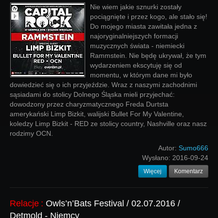
Nie wiem jakie sznurki zostały
pociągnięte i przez kogo, ale stało się!
Do mojego miasta zawitała jedna z
najoryginalniejszych formacji
muzycznych świata - niemiecki
Rammstein. Nie będę ukrywał, że tym
wydarzeniem ekscytuję się od
momentu, w którym dane mi było
dowiedzieć się o ich przyjeździe. Wraz z naszymi zachodnimi
sąsiadami do stolicy Dolnego Śląska mieli przyjechać:
dowodzony przez charyzmatycznego Freda Durtsta
amerykański Limp Bizkit, walijski Bullet For My Valentine,
koledzy Limp Bizkit - RED ze stolicy country, Nashville oraz nasz
rodzimy OCN.
Autor:
Sumo666
Wysłano:
2016-09-24
Więcej
Komentarz
Relacje
:
Owls’n’Bats Festival / 02.07.2016 /
Detmold - Niemcy