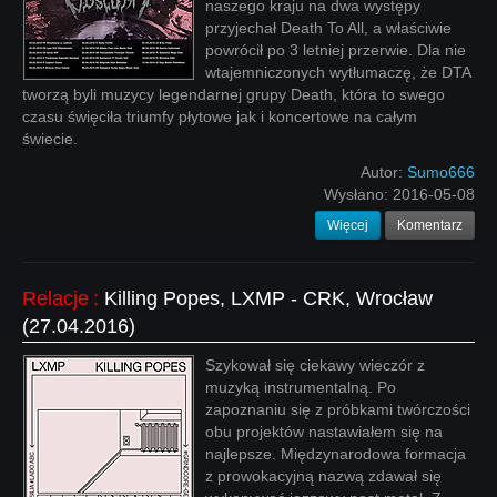
naszego kraju na dwa występy
przyjechał Death To All, a właściwie
powrócił po 3 letniej przerwie. Dla nie
wtajemniczonych wytłumaczę, że DTA
tworzą byli muzycy legendarnej grupy Death, która to swego
czasu święciła triumfy płytowe jak i koncertowe na całym
świecie.
Autor:
Sumo666
Wysłano:
2016-05-08
Więcej
Komentarz
Relacje
:
Killing Popes, LXMP - CRK, Wrocław
(27.04.2016)
Szykował się ciekawy wieczór z
muzyką instrumentalną. Po
zapoznaniu się z próbkami twórczości
obu projektów nastawiałem się na
najlepsze. Międzynarodowa formacja
z prowokacyjną nazwą zdawał się