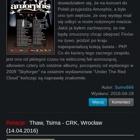
dowiedziałem się, że na koncert do
Polski przyjeżdża Amorphis, a było
ono tym większe, że owy występ miał
się odbyć w moim rodzinnym mieście.
Jakiż ja byłem zachwycony, że nie
będę zmuszony chcąc obejrzeć Finów
na żywo, jeździć po kraju
najwspanialszą koleją świata - PKP.
Co do kariery tego zacnego zespołu,
jest ona od jakiegoś czasu na widocznej fali wznoszącej,
albowiem cztery ich ostatnie albumy, począwszy od wydanego w
2009 "Skyforger" na ostatnim wydawnictwie "Under The Red
Cloud" kończąc są naprawdę znakomite.
Autor:
Sumo666
Wysłano:
2016-04-18
Więcej
Komentarz
Relacje
:
Thaw, Tsima - CRK, Wrocław
(14.04.2016)