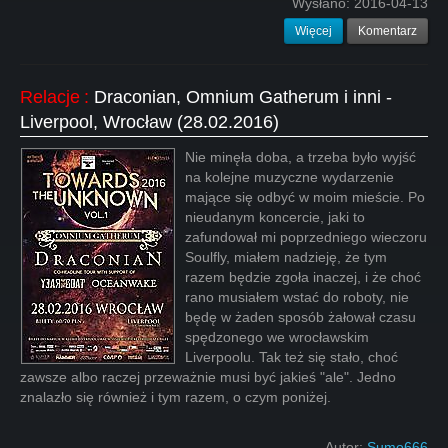
Wysłano:
2016-04-13
Więcej
Komentarz
Relacje
:
Draconian, Omnium Gatherum i inni -
Liverpool, Wrocław (28.02.2016)
Nie minęła doba, a trzeba było wyjść
na kolejne muzyczne wydarzenie
mające się odbyć w moim mieście. Po
nieudanym koncercie, jaki to
zafundował mi poprzedniego wieczoru
Soulfly, miałem nadzieję, że tym
razem będzie zgoła inaczej, i że choć
rano musiałem wstać do roboty, nie
będę w żaden sposób żałował czasu
spędzonego we wrocławskim
Liverpoolu. Tak też się stało, choć
zawsze albo raczej przeważnie musi być jakieś "ale". Jedno
znalazło się również i tym razem, o czym poniżej.
Autor:
Sumo666