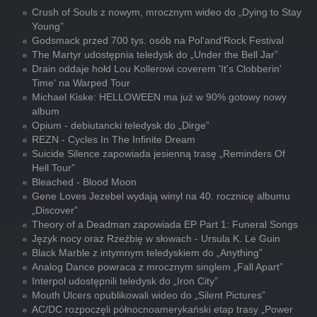
Crush of Souls z nowym, mrocznym wideo do „Dying to Stay
Young”
Godsmack przed 700 tys. osób na Pol'and'Rock Festival
The Martyr udostępnia teledysk do „Under the Bell Jar”
Drain oddaje hołd Lou Kollerowi coverem 'It's Clobberin'
Time' na Warped Tour
Michael Kiske: HELLOWEEN ma już w 90% gotowy nowy
album
Opium - debiutancki teledysk do „Dirge”
REZN - Cycles In The Infinite Dream
Suicide Silence zapowiada jesienną trasę „Reminders Of
Hell Tour”
Bleached - Blood Moon
Gene Loves Jezebel wydają winyl na 40. rocznicę albumu
„Discover”
Theory of a Deadman zapowiada EP Part 1: Funeral Songs
Język nocy oraz Rzeźbię w słowach - Ursula K. Le Guin
Black Marble z intymnym teledyskiem do „Anything”
Analog Dance powraca z mrocznym singlem „Fall Apart”
Interpol udostępnili teledysk do „Iron City”
Mouth Ulcers opublikowali wideo do „Silent Pictures”
AC/DC rozpoczęli północnoamerykański etap trasy „Power