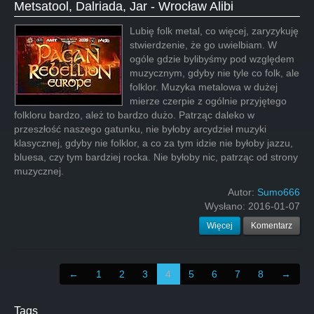
Metsatool, Dalriada, Jar - Wrocław Alibi
Lubię folk metal, co więcej, zaryzykuję
stwierdzenie, że go uwielbiam. W
ogóle gdzie bylibyśmy pod względem
muzycznym, gdyby nie tyle co folk, ale
folklor. Muzyka metalowa w dużej
mierze czerpie z ogólnie przyjętego
folkloru bardzo, ależ to bardzo dużo. Patrząc daleko w
przeszłość naszego gatunku, nie byłoby arcydzieł muzyki
klasycznej, gdyby nie folklor, a co za tym idzie nie byłoby jazzu,
bluesa, czy tym bardziej rocka. Nie byłoby nic, patrząc od strony
muzycznej.
Autor:
Sumo666
Wysłano:
2016-01-07
Więcej
Komentarz
←
1
2
3
4
5
6
7
8
→
Tags