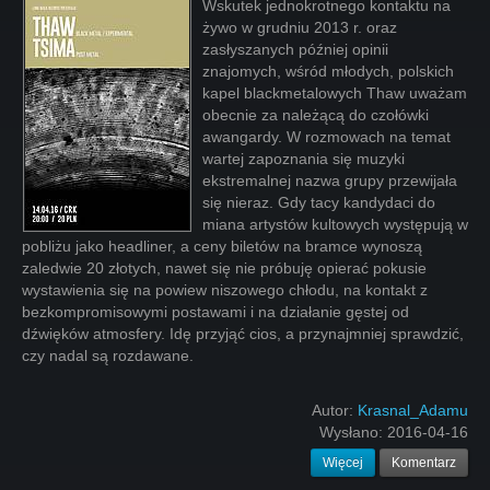
Wskutek jednokrotnego kontaktu na
żywo w grudniu 2013 r. oraz
zasłyszanych później opinii
znajomych, wśród młodych, polskich
kapel blackmetalowych Thaw uważam
obecnie za należącą do czołówki
awangardy. W rozmowach na temat
wartej zapoznania się muzyki
ekstremalnej nazwa grupy przewijała
się nieraz. Gdy tacy kandydaci do
miana artystów kultowych występują w
pobliżu jako headliner, a ceny biletów na bramce wynoszą
zaledwie 20 złotych, nawet się nie próbuję opierać pokusie
wystawienia się na powiew niszowego chłodu, na kontakt z
bezkompromisowymi postawami i na działanie gęstej od
dźwięków atmosfery. Idę przyjąć cios, a przynajmniej sprawdzić,
czy nadal są rozdawane.
Autor:
Krasnal_Adamu
Wysłano:
2016-04-16
Więcej
Komentarz