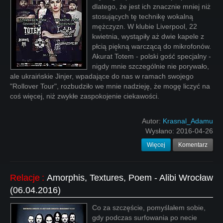
dlatego, że jest ich znacznie mniej niż
stosujących tę technikę wokalną
mężczyzn. W klubie Liverpool, 22
kwietnia, wystąpiły aż dwie kapele z
płcią piękną warczącą do mikrofonów.
Akurat Totem - polski gość specjalny -
nigdy mnie szczególnie nie porywało,
ale ukraińskie Jinjer, wpadające do nas w ramach swojego
"Rollover Tour", rozbudziło we mnie nadzieję, że mogę liczyć na
coś więcej, niż zwykłe zaspokojenie ciekawości.
Autor:
Krasnal_Adamu
Wysłano:
2016-04-26
Więcej
Komentarz
Relacje
:
Amorphis, Textures, Poem - Alibi Wrocław
(06.04.2016)
Co za szczęście, pomyślałem sobie,
gdy podczas surfowania po necie