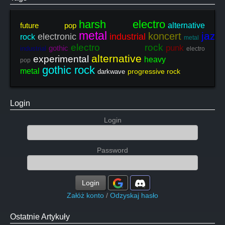
harsh electro
future pop
alternative
metal
jazz
koncert
electronic
industrial
rock
metal
electro rock
punk
gothic
industrial
electro
alternative
experimental
heavy
pop
gothic rock
metal
progressive rock
darkwave
Login
Login
Password
Login
Załóż konto
/
Odzyskaj hasło
Ostatnie Artykuły