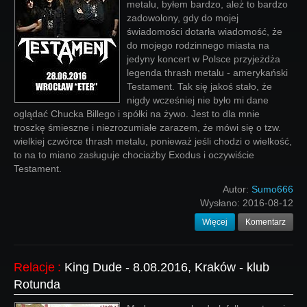
metalu, byłem bardzo, ależ to bardzo
zadowolony, gdy do mojej
świadomości dotarła wiadomość, że
do mojego rodzinnego miasta na
jedyny koncert w Polsce przyjeżdża
legenda thrash metalu - amerykański
Testament. Tak się jakoś stało, że
nigdy wcześniej nie było mi dane
oglądać Chucka Billego i spółki na żywo. Jest to dla mnie
troszkę śmieszne i niezrozumiałe zarazem, że mówi się o tzw.
wielkiej czwórce thrash metalu, ponieważ jeśli chodzi o wielkość,
to na to miano zasługuje chociażby Exodus i oczywiście
Testament.
Autor:
Sumo666
Wysłano:
2016-08-12
Więcej
Komentarz
Relacje
:
King Dude - 8.08.2016, Kraków - klub
Rotunda