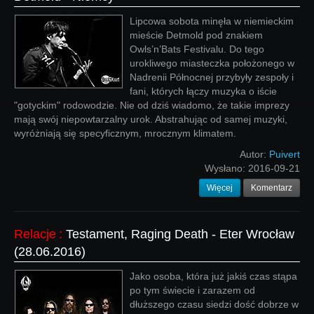
Lipcowa sobota minęła w niemieckim
mieście Detmold pod znakiem
Owls’n’Bats Festivalu. Do tego
urokliwego miasteczka położonego w
Nadrenii Północnej przybyły zespoły i
fani, których łączy muzyka o iście
"gotyckim" rodowodzie. Nie od dziś wiadomo, że takie imprezy
mają swój niepowtarzalny urok. Abstrahując od samej muzyki,
wyróżniają się specyficznym, mrocznym klimatem.
Autor:
Puivert
Wysłano:
2016-09-21
Więcej
Komentarz
Relacje
:
Testament, Raging Death - Eter Wrocław
(28.06.2016)
Jako osoba, która już jakiś czas stąpa
po tym świecie i zarazem od
dłuższego czasu siedzi dość dobrze w