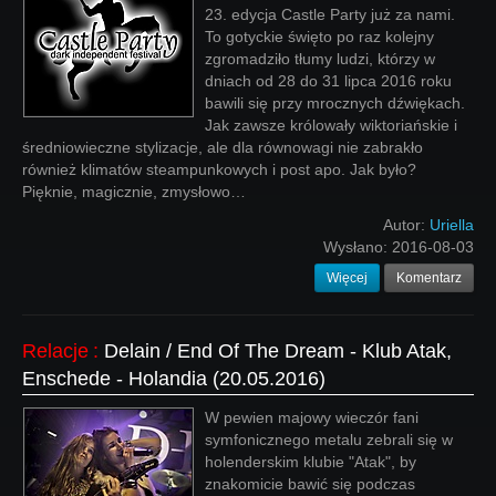
23. edycja Castle Party już za nami.
To gotyckie święto po raz kolejny
zgromadziło tłumy ludzi, którzy w
dniach od 28 do 31 lipca 2016 roku
bawili się przy mrocznych dźwiękach.
Jak zawsze królowały wiktoriańskie i
średniowieczne stylizacje, ale dla równowagi nie zabrakło
również klimatów steampunkowych i post apo. Jak było?
Pięknie, magicznie, zmysłowo…
Autor:
Uriella
Wysłano:
2016-08-03
Więcej
Komentarz
Relacje
:
Delain / End Of The Dream - Klub Atak,
Enschede - Holandia (20.05.2016)
W pewien majowy wieczór fani
symfonicznego metalu zebrali się w
holenderskim klubie "Atak", by
znakomicie bawić się podczas