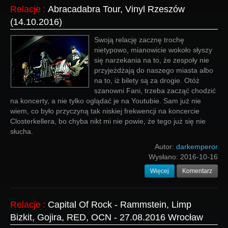
Relacje
:
Abracadabra Tour, Vinyl Rzeszów
(14.10.2016)
Swoją relację zacznę trochę
nietypowo, mianowicie wokoło słyszy
się narzekania na to, że zespoły nie
przyjeżdżają do naszego miasta albo
na to, iż bilety są za drogie. Otóż
szanowni Fani, trzeba zacząć chodzić
na koncerty, a nie tylko oglądać je na Youtubie. Sam już nie
wiem, co było przyczyną tak niskiej frekwencji na koncercie
Closterkellera, bo chyba nikt mi nie powie, że tego już się nie
słucha.
Autor:
darkemperor
Wysłano:
2016-10-16
Więcej
Komentarz
Relacje
:
Capital Of Rock - Rammstein, Limp
Bizkit, Gojira, RED, OCN - 27.08.2016 Wrocław