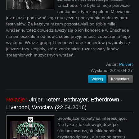
Enschede. Nie było to moje pierwsze
spotkanie z tym zespołem. Miewałem
juz okazje podziwiać jego muzyczne poczynania podczas paru
festivalów. Za każdym razem pozostawiali po sobie miłe
wrażenie, toteż dowiedziawszy się o ich koncercie w Enschede
nie omieszkałem odmówić sobie przyjemności zobaczenia tego
występu. Wraz z grupą Therion w trasę koncertową wybrały się
jeszcze trzy zespoły, które znakomicie rozgrzewały fanów
spragnionych muzycznych wrażeń.
Autor:
Puivert
Wysłano:
2016-04-27
Więcej
Komentarz
Relacje
:
Jinjer, Totem, Bethrayer, Etherdrown -
Liverpool, Wrocław (22.04.2016)
Growlujące kobiety są interesujące.
Nie tylko z takich względów, jak
stosunkowo częste skłonności do
czystego śpiewu, ale też po prostu