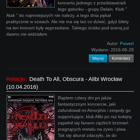
koncertu jednego z przedstawicieli
tego gatunku - grupy Delain. Klub "
Atak " do najmniejszych nie należy, a tego dnia pękał
praktycznie w szwach. Ale nie ma się też co dziwić, gdyż bilety
na ten koncert były wyprzedane. Takiego ścisku pod sceną już
dawno nie widziałem.
Autor:
Puivert
Wysłano:
2016-06-28
Więcej
Komentarz
Relacje
:
Death To All, Obscura - Alibi Wrocław
(10.04.2016)
Raptem cztery dni po jakże
fantastycznym koncercie, jaki
zafundował mi Amorphis i zespoły go
supportujące, klub Alibi po raz kolejny
zapełnił się fanami ciężkich brzmień
pragnących metalu na żywo i piwa.
Tak się akurat zdarzyło, że do