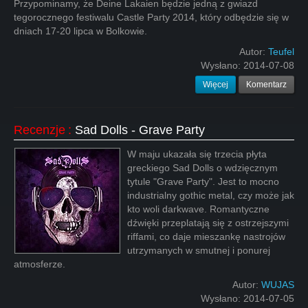
Przypominamy, że Deine Lakaien będzie jedną z gwiazd
tegorocznego festiwalu Castle Party 2014, który odbędzie się w
dniach 17-20 lipca w Bolkowie.
Autor:
Teufel
Wysłano:
2014-07-08
Więcej
Komentarz
Recenzje
:
Sad Dolls - Grave Party
W maju ukazała się trzecia płyta
greckiego Sad Dolls o wdzięcznym
tytule "Grave Party". Jest to mocno
industrialny gothic metal, czy może jak
kto woli darkwave. Romantyczne
dźwięki przeplatają się z ostrzejszymi
riffami, co daje mieszankę nastrojów
utrzymanych w smutnej i ponurej
atmosferze.
Autor:
WUJAS
Wysłano:
2014-07-05