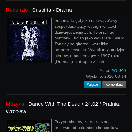
Recenzje
:
Suspiria - Drama
Suspiria to gotycko darkwave’owy
zespół działający w Anglii w latach
dziewięćdziesiątych. Tworzyli go
Matthew Lucian jako wokalista i Mark
Tansley na gitarze i wszelkim
oprogramowaniu. Wydali trzy studyjne
albumy, a pochodzący z 1997 roku
„Drama” jest drugim z nich.
Autor:
WUJAS
Wysłano:
2020-08-14
Więcej
Komentarz
Muzyka
:
Dance With The Dead / 24.02 / Pralnia,
Wrocław
Przypominamy, że po rocznej
przerwie od ostatniego koncertu w