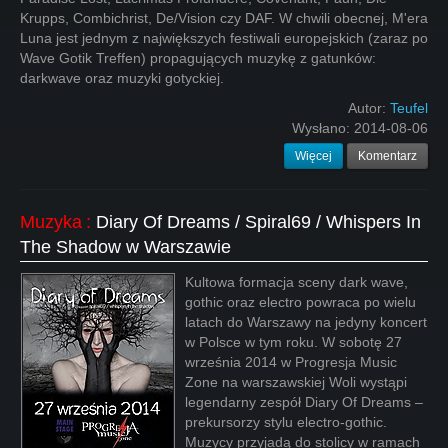
Krupps, Combichrist, De/Vision czy DAF. W chwili obecnej, M'era
Luna jest jednym z największych festiwali europejskich (zaraz po
Wave Gotik Treffen) propagujących muzykę z gatunków:
darkwave oraz muzyki gotyckiej.
Autor:
Teufel
Wysłano:
2014-08-06
Więcej
Komentarz
Muzyka
:
Diary Of Dreams / Spiral69 / Whispers In
The Shadow w Warszawie
Kultowa formacja sceny dark wave,
gothic oraz electro powraca po wielu
latach do Warszawy na jedyny koncert
w Polsce w tym roku. W sobotę 27
września 2014 w Progresja Music
Zone na warszawskiej Woli wystąpi
legendarny zespół Diary Of Dreams –
prekursorzy stylu electro-gothic.
Muzycy przyjadą do stolicy w ramach