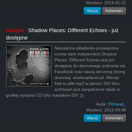
Wysłano:
2014-01-21
Więcej
Komentarz
Muzyka
:
Shadow Places: Different Echoes - już
dostępne
Niezależna składanka poświęcona
scenie dark independent Shadow
Places: Different Echoes jest już
dostępna do darmowego pobrania via
Facebook oraz naszą skromną stronę
domową: shadowplaces.pl. Wersja
free to pliki mp3 w jakości 320 kb/s,
archiwum jest zaopatrzone także w
grafikę wydania CD (dla maniaków DIY ;]).
Autor:
Pinhead_
Wysłano:
2013-09-06
Więcej
Komentarz