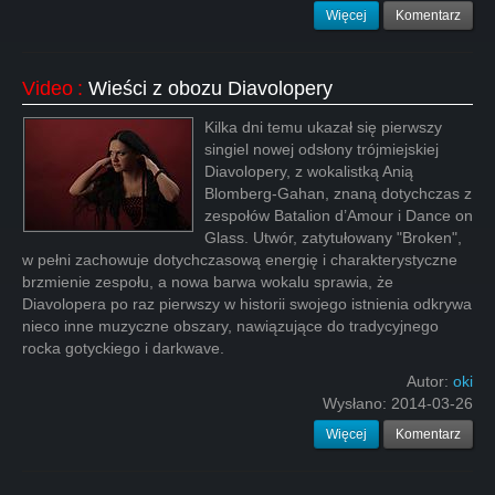
Więcej
Komentarz
Video
:
Wieści z obozu Diavolopery
Kilka dni temu ukazał się pierwszy
singiel nowej odsłony trójmiejskiej
Diavolopery, z wokalistką Anią
Blomberg-Gahan, znaną dotychczas z
zespołów Batalion d’Amour i Dance on
Glass. Utwór, zatytułowany "Broken",
w pełni zachowuje dotychczasową energię i charakterystyczne
brzmienie zespołu, a nowa barwa wokalu sprawia, że
Diavolopera po raz pierwszy w historii swojego istnienia odkrywa
nieco inne muzyczne obszary, nawiązujące do tradycyjnego
rocka gotyckiego i darkwave.
Autor:
oki
Wysłano:
2014-03-26
Więcej
Komentarz