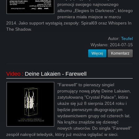
promocji swojego najnowszego
albumu „Elegies In Darkness”, którego
premiera miała miejsce w marcu
2014. Jako support wystąpią zespoły: Spiral69 oraz Whispers In
The Shadow.
Autor:
Teufel
Wysłano:
2014-07-15
Więcej
Komentarz
Video
:
Deine Lakaien - Farewell
"Farewell" to pierwszy singiel
promujący nową płytę Deine Lakaien,
zatytułowaną "Crystal Palace", która
ukaże się już 8 sierpnia 2014 roku i
będzie pierwszym długogrającym
wydawnictwem grupy od czterech lat.
Na krążku znajdzie się dziesięć
nowych utworów. Do singla "Farewell"
zespół nakręcił teledysk, który już można oglądać w sieci.