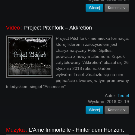
Więcej
Komentarz
Video
:
Project Pitchfork ‎– Akkretion
Project Pitchfork - niemiecka formacja,
której liderem i założycielem jest
charyzmatyczny Peter Spilles,
powraca z nowym albumem. Krążek
zatytułowany "Akkretion" ukazał się 26
stycznia 2018 roku nakładem
wytwórni Trisol. Znalazło się na nim
piętnaście utworów, w tym promowany
teledyskiem singiel "Ascension".
Autor:
Teufel
Wysłano:
2018-02-19
Więcej
Komentarz
Muzyka
:
L'Ame Immortelle - Hinter dem Horizont