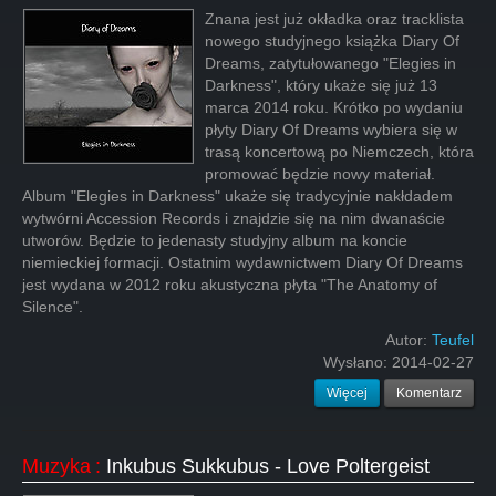
Znana jest już okładka oraz tracklista
nowego studyjnego książka Diary Of
Dreams, zatytułowanego "Elegies in
Darkness", który ukaże się już 13
marca 2014 roku. Krótko po wydaniu
płyty Diary Of Dreams wybiera się w
trasą koncertową po Niemczech, która
promować będzie nowy materiał.
Album "Elegies in Darkness" ukaże się tradycyjnie nakłdadem
wytwórni Accession Records i znajdzie się na nim dwanaście
utworów. Będzie to jedenasty studyjny album na koncie
niemieckiej formacji. Ostatnim wydawnictwem Diary Of Dreams
jest wydana w 2012 roku akustyczna płyta "The Anatomy of
Silence".
Autor:
Teufel
Wysłano:
2014-02-27
Więcej
Komentarz
Muzyka
:
Inkubus Sukkubus - Love Poltergeist