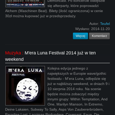
Demoncast. Po koncercie odbędzie
się afterparty, które poprowadzi
Alchem (Maschinen Beat). Bilety (ilość ograniczona) w cenie
30zł można kupować już w przedsprzedaży.
Autor:
Teufel
Wysłano:
2014-11-20
Więcej
Komentarz
Muzyka
:
M'era Luna Festival 2014 już w ten
weekend
Kolejna edycja jednego z
największych w Europie wave/gothic
festiwalu - M'era Luna, odbędzie się
już w najbliższy weekend, w dniach 9 i
10 sierpnia 2014 roku. Na scenie
będzie można zobaczyć między
innymi grupy: Within Temptation, And
One, Marilyn Manson, In Extremo,
Deine Lakaien, Subway To Sally, Asps Von Zaubererbrüdern,
Paradise Lost, Lacrimas Profundere, Covenant, Faun, Die