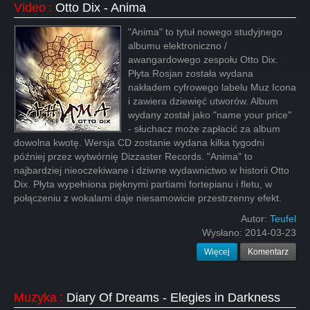
Video
:
Otto Dix - Anima
"Anima" to tytuł nowego studyjnego
albumu elektroniczno /
awangardowego zespołu Otto Dix.
Płyta Rosjan została wydana
nakładem cyfrowego labelu Muz Icona
i zawiera dziewięć utworów. Album
wydany został jako "name your price"
- słuchacz może zapłacić za album
dowolna kwotę. Wersja CD zostanie wydana kilka tygodni
później przez wytwórnię Dizzaster Records. "Anima" to
najbardziej nieoczekiwane i dziwne wydawnictwo w historii Otto
Dix. Płyta wypełniona pięknymi partiami fortepianu i fletu, w
połączeniu z wokalami daje niesamowicie przestrzenny efekt.
Autor:
Teufel
Wysłano:
2014-03-23
Więcej
Komentarz
Muzyka
:
Diary Of Dreams - Elegies in Darkness