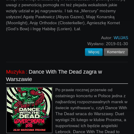
uwagi z pewnością pomogła mi też plejada wokalistek jakie
wzięły udział w jej nagrywaniu. I tak na „Mercury” możemy
usłyszeć Agatę Pawłowicz (Abyss Gazes), Maję Konarską
(Moonlight), Anję Orthodox (Closterkeller), Agnieszkę Kornet
(God’s Bow) i Ingę Habibę (Lorien). Łał.
Autor:
WUJAS
Wysłano:
2019-01-30
Więcej
Komentarz
Muzyka
:
Dance With The Dead zagra w
Warszawie
Po prawie rocznej przerwie od
ostatniego koncertu w Polsce jedna z
najbardziej rozpoznawalnych marek w
świecie synthwave’u, czyli Dance With
The Dead wraca do Warszawy. Duet
wystąpi 26 lutego w klubie Proxima, a
supportować ich będzie angielski
Lebrock. Dance With The Dead to