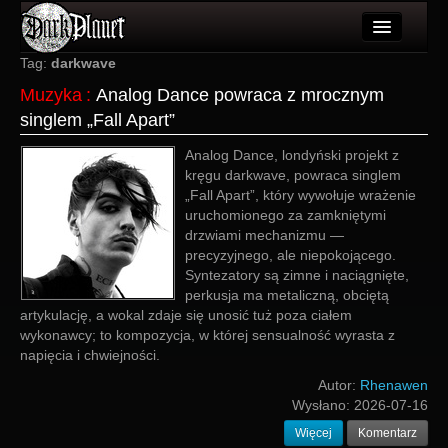
Artykuły
Tag:
darkwave
Muzyka
:
Analog Dance powraca z mrocznym
Użytkownicy
singlem „Fall Apart”
Wydarzenia
Analog Dance, londyński projekt z
kręgu darkwave, powraca singlem
Galeria
„Fall Apart”, który wywołuje wrażenie
uruchomionego za zamkniętymi
Forum
drzwiami mechanizmu —
precyzyjnego, ale niepokojącego.
Więcej
Syntezatory są zimne i naciągnięte,
perkusja ma metaliczną, obciętą
Login
artykulację, a wokal zdaje się unosić tuż poza ciałem
wykonawcy; to kompozycja, w której sensualność wyrasta z
napięcia i chwiejności.
Autor:
Rhenawen
Wysłano:
2026-07-16
Więcej
Komentarz