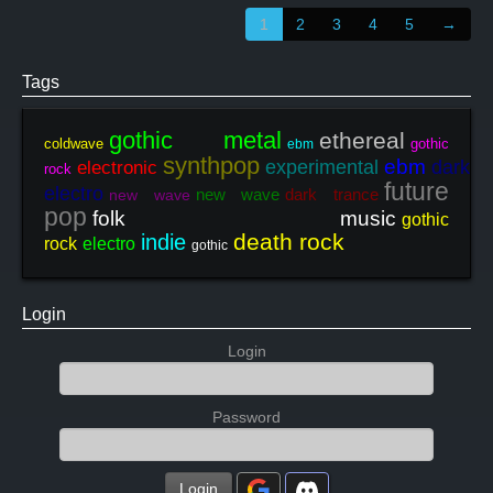
1
2
3
4
5
→
Tags
gothic metal
ethereal
coldwave
gothic
ebm
synthpop
ebm
experimental
dark
electronic
rock
future
electro
new wave
dark trance
new wave
pop
folk music
gothic
death rock
indie
rock
electro
gothic
Login
Login
Password
Login