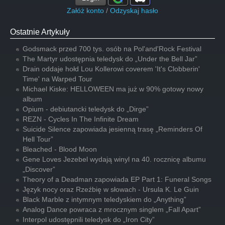
Załóż konto
/
Odzyskaj hasło
Ostatnie Artykuły
Godsmack przed 700 tys. osób na Pol'and'Rock Festival
The Martyr udostępnia teledysk do „Under the Bell Jar”
Drain oddaje hołd Lou Kollerowi coverem 'It's Clobberin'
Time' na Warped Tour
Michael Kiske: HELLOWEEN ma już w 90% gotowy nowy
album
Opium - debiutancki teledysk do „Dirge”
REZN - Cycles In The Infinite Dream
Suicide Silence zapowiada jesienną trasę „Reminders Of
Hell Tour”
Bleached - Blood Moon
Gene Loves Jezebel wydają winyl na 40. rocznicę albumu
„Discover”
Theory of a Deadman zapowiada EP Part 1: Funeral Songs
Język nocy oraz Rzeźbię w słowach - Ursula K. Le Guin
Black Marble z intymnym teledyskiem do „Anything”
Analog Dance powraca z mrocznym singlem „Fall Apart”
Interpol udostępnili teledysk do „Iron City”