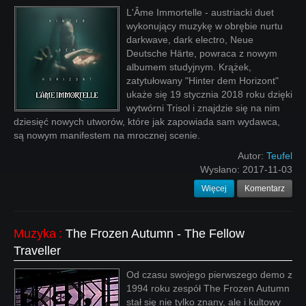
L'Âme Immortelle - austriacki duet
wykonujący muzykę w obrębie nurtu
darkwave, dark electro, Neue
Deutsche Härte, powraca z nowym
albumem studyjnym. Krążek,
zatytułowany "Hinter dem Horizont"
ukaże się 19 stycznia 2018 roku dzięki
wytwórni Trisol i znajdzie się na nim
dziesięć nowych utworów, które jak zapowiada sam wydawca,
są nowym manifestem na mrocznej scenie.
Autor:
Teufel
Wysłano:
2017-11-03
Więcej
Komentarz
Muzyka
:
The Frozen Autumn - The Fellow
Traveller
Od czasu swojego pierwszego demo z
1994 roku zespół The Frozen Autumn
stał się nie tylko znany, ale i kultowy