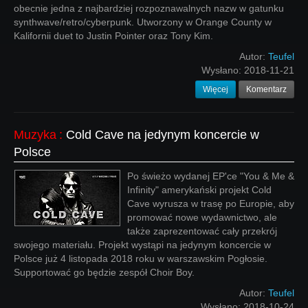
obecnie jedna z najbardziej rozpoznawalnych nazw w gatunku
synthwave/retro/cyberpunk. Utworzony w Orange County w
Kalifornii duet to Justin Pointer oraz Tony Kim.
Autor:
Teufel
Wysłano:
2018-11-21
Więcej
Komentarz
Muzyka
:
Cold Cave na jedynym koncercie w
Polsce
Po świeżo wydanej EP'ce "You & Me &
Infinity" amerykański projekt Cold
Cave wyrusza w trasę po Europie, aby
promować nowe wydawnictwo, ale
także zaprezentować cały przekrój
swojego materiału. Projekt wystąpi na jedynym koncercie w
Polsce już 4 listopada 2018 roku w warszawskim Pogłosie.
Supportować go będzie zespół Choir Boy.
Autor:
Teufel
Wysłano:
2018-10-24