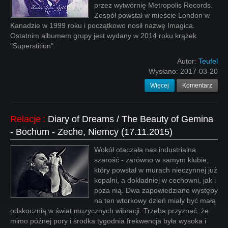
przez wytwórnię Metropolis Records.
Zespół powstał w mieście London w
Kanadzie w 1999 roku i początkowo nosił nazwę Imagica.
Ostatnim albumem grupy jest wydany w 2014 roku krążek
"Superstition".
Autor:
Teufel
Wysłano:
2017-03-20
Więcej
Komentarz
Relacje
:
Diary of Dreams / The Beauty of Gemina
- Bochum - Zeche, Niemcy (17.11.2015)
Wokół otaczała nas industrialna
szarość - zarówno w samym klubie,
który powstał w murach nieczynnej już
kopalni, a dokładniej w cechowni, jak i
poza nią. Dwa zapowiedziane występy
na ten wtorkowy dzień miały być małą
odskocznią w świat muzycznych wibracji. Trzeba przyznać, że
mimo późnej pory i środka tygodnia frekwencja była wysoka i