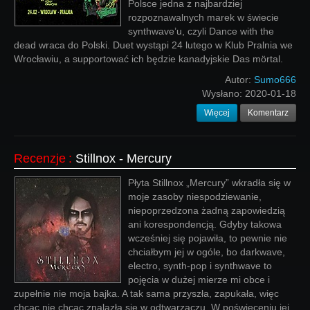
Polsce jedna z najbardziej
rozpoznawalnych marek w świecie
synthwave’u, czyli Dance with the
dead wraca do Polski. Duet wystąpi 24 lutego w Klub Pralnia we
Wrocławiu, a supportować ich będzie kanadyjskie Das mörtal.
Autor:
Sumo666
Wysłano:
2020-01-18
Więcej
Komentarz
Recenzje
:
Stillnox - Mercury
Płyta Stillnox „Mercury” wkradła się w
moje zasoby niespodziewanie,
niepoprzedzona żadną zapowiedzią
ani korespondencją. Gdyby takowa
wcześniej się pojawiła, to pewnie nie
chciałbym jej w ogóle, bo darkwave,
electro, synth-pop i synthwave to
pojęcia w dużej mierze mi obce i
zupełnie nie moja bajka. A tak sama przyszła, zapukała, więc
chcąc nie chcąc znalazła się w odtwarzaczu. W poświęceniu jej