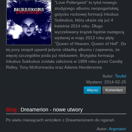
"Love Poltergeist" to tytuł nowego
studyjnego albumu neopogańskiej,
gotycko rockowej formacji Inkubus
Sukkubus, który ukaże się już 4
kwietnia 2014 roku. Długo
wyczekiwany krążek będzie następcą
wydanej w maju 2013 roku płyty
"Queen of Heaven, Queen of Hell". Do
tej pory zespół ujawnił jedynie okładkę albumu i zapewnia, że
więcej szczegółów poda już niebawem. Brytyjska formacja
Inkubus Sukkubus została założona w 1989 roku przez Candię
Ridley, Tony McKormacka oraz Adama Hendersona.
Autor:
Teufel
Wysłano:
2014-02-25
Więcej
Komentarz
Blog
:
Dreamerion - nowe utwory
Po wielu miesiącach wróciłem z Dreamerionem do ngarań.
Autor:
Argmator