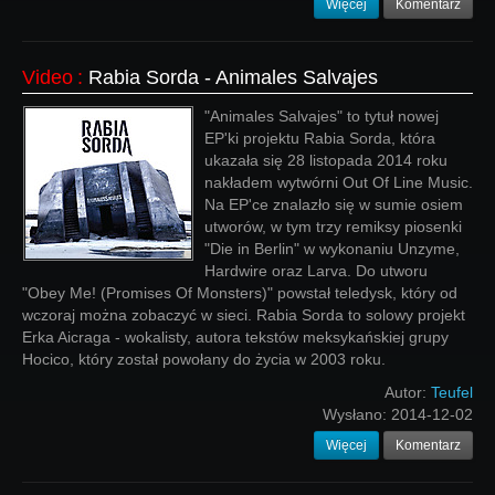
Więcej
Komentarz
Video
:
Rabia Sorda - Animales Salvajes
"Animales Salvajes" to tytuł nowej
EP'ki projektu Rabia Sorda, która
ukazała się 28 listopada 2014 roku
nakładem wytwórni Out Of Line Music.
Na EP'ce znalazło się w sumie osiem
utworów, w tym trzy remiksy piosenki
"Die in Berlin" w wykonaniu Unzyme,
Hardwire oraz Larva. Do utworu
"Obey Me! (Promises Of Monsters)" powstał teledysk, który od
wczoraj można zobaczyć w sieci. Rabia Sorda to solowy projekt
Erka Aicraga - wokalisty, autora tekstów meksykańskiej grupy
Hocico, który został powołany do życia w 2003 roku.
Autor:
Teufel
Wysłano:
2014-12-02
Więcej
Komentarz