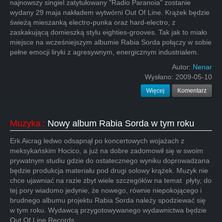
najnowszy singiel zatytułowany "Radio Paranoia" zostanie
wydany 29 maja nakładem wytwórni Out Of Line. Krążek będzie
świeżą mieszanką electro-punka oraz hard-electro, z
zaskakującą domieszką stylu eighties-grooves. Tak jak to miało
miejsce na wcześniejszym albumie Rabia Sorda połączy w sobie
pełne emocji liryki z agresywnym, energicznym industrialem.
Autor:
Nenar
Wysłano:
2009-05-10
Więcej
Komentarz
Muzyka
:
Nowy album Rabia Sorda w tym roku
Erk Aicrag ledwo odsapnął po koncertowych wojażach z
meksykańskim Hocico, a już na dobre zadomowił się w swoim
prywatnym studiu gdzie do ostatecznego wyniku doprowadzana
będzie produkcja materiału pod drugi solowy krążek. Muzyk nie
chce ujawniać na razie zbyt wiele szczegółów na temat płyty, do
tej pory wiadomo jedynie, że nowego, równie niepokojącego i
brudnego albumu projektu Rabia Sorda należy spodziewać się
w tym roku. Wydawcą przygotowywanego wydawnictwa będzie
Out Of Line Records.