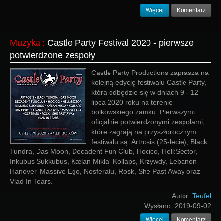
Więcej
Komentarz
Muzyka
:
Castle Party Festival 2020 - pierwsze
potwierdzone zespoły
Castle Party Productions zaprasza na
kolejną edycję festiwalu Castle Party,
która odbędzie się w dniach 9 - 12
lipca 2020 roku na terenie
bolkowskiego zamku. Pierwszymi
oficjalnie potwierdzonymi zespołami,
które zagrają na przyszłorocznym
festiwalu są: Artrosis (25-lecie), Black
Tundra, Das Moon, Decadent Fun Club, Hocico, Hell:Sector,
Inkubus Sukkubus, Kælan Mikla, Kollaps, Krzywdy, Lebanon
Hanover, Massive Ego, Nosferatu, Rosk, She Past Away oraz
Vlad In Tears.
Autor:
Teufel
Wysłano:
2019-09-02
Więcej
Komentarz