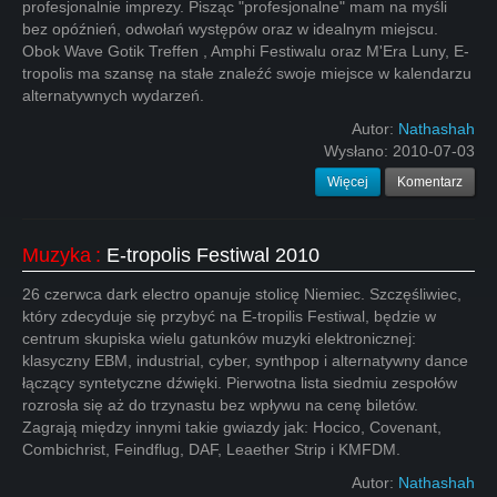
profesjonalnie imprezy. Pisząc "profesjonalne" mam na myśli
bez opóźnień, odwołań występów oraz w idealnym miejscu.
Obok Wave Gotik Treffen , Amphi Festiwalu oraz M'Era Luny, E-
tropolis ma szansę na stałe znaleźć swoje miejsce w kalendarzu
alternatywnych wydarzeń.
Autor:
Nathashah
Wysłano:
2010-07-03
Więcej
Komentarz
Muzyka
:
E-tropolis Festiwal 2010
26 czerwca dark electro opanuje stolicę Niemiec. Szczęśliwiec,
który zdecyduje się przybyć na E-tropilis Festiwal, będzie w
centrum skupiska wielu gatunków muzyki elektronicznej:
klasyczny EBM, industrial, cyber, synthpop i alternatywny dance
łączący syntetyczne dźwięki. Pierwotna lista siedmiu zespołów
rozrosła się aż do trzynastu bez wpływu na cenę biletów.
Zagrają między innymi takie gwiazdy jak: Hocico, Covenant,
Combichrist, Feindflug, DAF, Leaether Strip i KMFDM.
Autor:
Nathashah