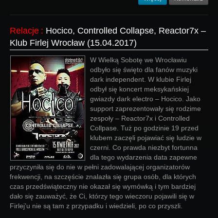
Relacje
:
Hocico, Controlled Collapse, Reactor7x –
Klub Firlej Wrocław (15.04.2017)
W Wielką Sobotę we Wrocławiu
odbyło się święto dla fanów muzyki
dark independent. W klubie Firlej
odbył się koncert meksykańskiej
gwiazdy dark electro – Hocico. Jako
support zaprezentowały się rodzime
zespoły – Reactor7x i Controlled
Collpase. Tuż po godzinie 19 przed
klubem zaczęli pojawiać się ludzie w
czerni. Co prawda niezbyt fortunna
dla tego wydarzenia data zapewne
przyczyniła się do nie w pełni zadowalającej organizatorów
frekwencji, na szczęście znalazła się grupa osób, dla których
czas przedświąteczny nie okazał się wymówką i tym bardziej
dało się zauważyć, że Ci, którzy tego wieczoru pojawili się w
Firlej’u nie są tam z przypadku i wiedzieli, po co przyszli.