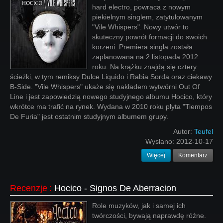
hard electro, powraca z nowym
piekielnym singlem, zatytułowanym
"Vile Whispers". Nowy utwór to
skuteczny powrót formacji do swoich
korzeni. Premiera singla została
zaplanowana na 2 listopada 2012
roku. Na krążku znajdą się cztery
ścieżki, w tym remiksy Dulce Liquido i Rabia Sorda oraz ciekawy
B-Side. "Vile Whispers" ukaże się nakładem wytwórni Out Of
Line i jest zapowiedzią nowego studyjnego albumu Hocico, który
wkrótce ma trafić na rynek. Wydana w 2010 roku płyta "Tiempos
De Furia" jest ostatnim studyjnym albumem grupy.
Autor:
Teufel
Wysłano:
2012-10-17
Więcej
Komentarz
Recenzje
:
Hocico - Signos De Aberracion
Role muzyków, jak i samej ich
twórczości, bywają naprawdę różne.