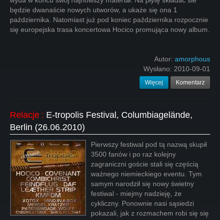
wyda w końcu swój najnowszy materiał. Na płytę składać sie
będzie dwanaście nowych utworów, a ukaże się ona 1
października. Natomiast już pod koniec października rozpocznie
się europejska trasa koncertowa Hocico promująca nowy album.
Autor:
amorphous
Wysłano:
2010-09-01
Więcej
Komentarz
Relacje
:
E-tropolis Festival, Columbiagelände,
Berlin (26.06.2010)
Pierwszy festiwal pod tą nazwą skupił
3500 fanów i po raz kolejny
zagraniczni goście stali się częścią
ważnego niemieckiego eventu. Tym
samym narodził się nowy świetny
festiwal - miejmy nadzieję, że
cykliczny. Ponownie nasi sąsiedzi
pokazali, jak z rozmachem robi się się