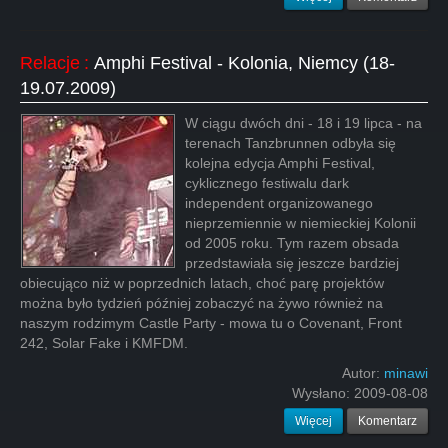
Relacje
:
Amphi Festival - Kolonia, Niemcy (18-
19.07.2009)
W ciągu dwóch dni - 18 i 19 lipca - na
terenach Tanzbrunnen odbyła się
kolejna edycja Amphi Festival,
cyklicznego festiwalu dark
independent organizowanego
nieprzemiennie w niemieckiej Kolonii
od 2005 roku. Tym razem obsada
przedstawiała się jeszcze bardziej
obiecująco niż w poprzednich latach, choć parę projektów
można było tydzień później zobaczyć na żywo również na
naszym rodzimym Castle Party - mowa tu o Covenant, Front
242, Solar Fake i KMFDM.
Autor:
minawi
Wysłano:
2009-08-08
Więcej
Komentarz