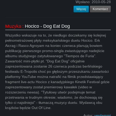
Wysłano:
2010-05-28
Więcej
Komentarz
Muzyka
:
Hocico - Dog Eat Dog
Wszystko wskazuje na to, że niedługo doczekamy się kolejnej
pełnometrażowej płyty meksykańskiego duetu Hocico. Erk
Aicrag i Rasco Agroyam na koniec czerwca planują bowiem
publikację pierwszego promo-singla zwiastującego nadejście
albumu studyjnego zatytułowanego "Tiempos de Furia".
Zawartość mini-płytki pt. "Dog Eat Dog" oficjalnie
zaprezentowana zostanie 26 czerwca podczas berlińskiego
festiwalu E-Tropolis choć po głębszym przeszukaniu zawartości
platformy YouTube można natrafić na filmik przedstawiający
fragment live-actu Hocico z kanadyjskiego Kinetik Festival gdzie
zaprezentowany został premierowy kawałek (video w
rozszerzeniu newsa). "Tytułowy utwór podejmuje temat
przetrwania w trudnym okresie; wiadomo, że dochowają się
tylko ci najsilniejsi" - tłumaczą muzycy duetu. Wydawcą obu
krążków będzie Out Of Line.
Autor:
verdammt