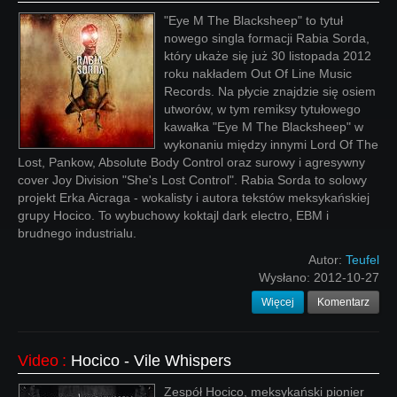
"Eye M The Blacksheep" to tytuł
nowego singla formacji Rabia Sorda,
który ukaże się już 30 listopada 2012
roku nakładem Out Of Line Music
Records. Na płycie znajdzie się osiem
utworów, w tym remiksy tytułowego
kawałka "Eye M The Blacksheep" w
wykonaniu między innymi Lord Of The
Lost, Pankow, Absolute Body Control oraz surowy i agresywny
cover Joy Division "She's Lost Control". Rabia Sorda to solowy
projekt Erka Aicraga - wokalisty i autora tekstów meksykańskiej
grupy Hocico. To wybuchowy koktajl dark electro, EBM i
brudnego industrialu.
Autor:
Teufel
Wysłano:
2012-10-27
Więcej
Komentarz
Video
:
Hocico - Vile Whispers
Zespół Hocico, meksykański pionier