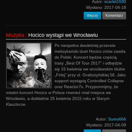
Autor:
scarlet1590
Wysłano:
2017-04-18
Więcej
Komentarz
Muzyka
:
Hocico wystąpi we Wrocławiu
Po niespełna dwuletniej przerwie
meksykański duet Hocico znów zawita
do Polski. Koncert będzie częścią
trasy „Best Of Tour 2017” i odbędzie
się 15 kwietnia we wrocławskim klubie
„Firlej” przy ul. Grabszyńskiej 56. Jako
support wystąpią Controlled Collapse
oraz Reactor7x. Przypomnijmy, że
ostatni koncert Hocico w Polsce również miał miejsce we
Wrocławiu, a dokładnie 25 kwietnia 2015 roku w Starym
Klasztorze.
Autor:
Sumo666
Wysłano:
2017-04-09