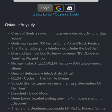
Login
Załóż konto
/
Odzyskaj hasło
Ostatnie Artykuły
Crush of Souls z nowym, mrocznym wideo do „Dying to Stay
Young”
Godsmack przed 700 tys. osób na Pol'and'Rock Festival
The Martyr udostępnia teledysk do „Under the Bell Jar”
Drain oddaje hołd Lou Kollerowi coverem 'It's Clobberin'
Time' na Warped Tour
Michael Kiske: HELLOWEEN ma już w 90% gotowy nowy
album
Opium - debiutancki teledysk do „Dirge”
REZN - Cycles In The Infinite Dream
Suicide Silence zapowiada jesienną trasę „Reminders Of
Hell Tour”
Bleached - Blood Moon
Gene Loves Jezebel wydają winyl na 40. rocznicę albumu
„Discover”
Theory of a Deadman zapowiada EP Part 1: Funeral Songs