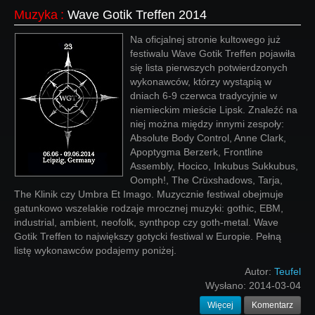
Muzyka
:
Wave Gotik Treffen 2014
Na oficjalnej stronie kultowego już
festiwalu Wave Gotik Treffen pojawiła
się lista pierwszych potwierdzonych
wykonawców, którzy wystąpią w
dniach 6-9 czerwca tradycyjnie w
niemieckim mieście Lipsk. Znaleźć na
niej można między innymi zespoły:
Absolute Body Control, Anne Clark,
Apoptygma Berzerk, Frontline
Assembly, Hocico, Inkubus Sukkubus,
Oomph!, The Crüxshadows, Tarja,
The Klinik czy Umbra Et Imago. Muzycznie festiwal obejmuje
gatunkowo wszelakie rodzaje mrocznej muzyki: gothic, EBM,
industrial, ambient, neofolk, synthpop czy goth-metal. Wave
Gotik Treffen to największy gotycki festiwal w Europie. Pełną
listę wykonawców podajemy poniżej.
Autor:
Teufel
Wysłano:
2014-03-04
Więcej
Komentarz