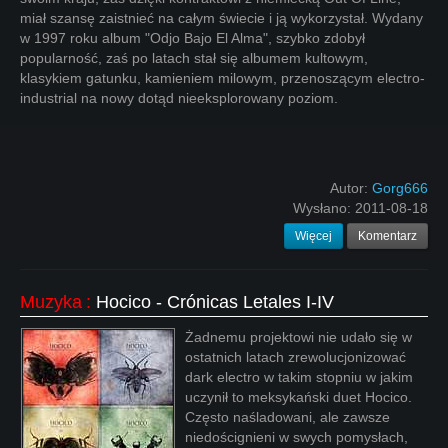
miał szansę zaistnieć na całym świecie i ją wykorzystał. Wydany
w 1997 roku album "Odjo Bajo El Alma", szybko zdobył
popularność, zaś po latach stał się albumem kultowym,
klasykiem gatunku, kamieniem milowym, przenoszącym electro-
industrial na nowy dotąd nieeksplorowany poziom.
Autor:
Gorg666
Wysłano:
2011-08-18
Więcej
Komentarz
Muzyka
:
Hocico - Crónicas Letales I-IV
Żadnemu projektowi nie udało się w
ostatnich latach zrewolucjonizować
dark electro w takim stopniu w jakim
uczynił to meksykański duet Hocico.
Często naśladowani, ale zawsze
niedoścignieni w swych pomysłach,