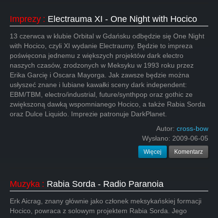
Imprezy
:
Electrauma XI - One Night with Hocico
13 czerwca w klubie Orbital w Gdańsku odbędzie się One Night
with Hocico, czyli XI wydanie Electraumy. Będzie to impreza
poświęcona jednemu z większych projektów dark electro
naszych czasów, zrodzonych w Meksyku w 1993 roku przez
Erika Garcię i Oscara Mayorga. Jak zawsze będzie można
usłyszeć znane i lubiane kawałki sceny dark independent:
EBM/TBM, electro/industrial, future/synthpop oraz gothic ze
zwiększoną dawką wspomnianego Hocico, a także Rabia Sorda
oraz Dulce Liquido. Imprezie patronuje DarkPlanet.
Autor:
cross-bow
Wysłano:
2009-06-05
Więcej
Komentarz
Muzyka
:
Rabia Sorda - Radio Paranoia
Erk Aicrag, znany głównie jako członek meksykańskiej formacji
Hocico, powraca z solowym projektem Rabia Sorda. Jego