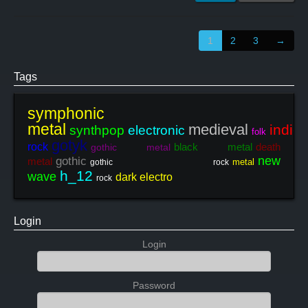
1
2
3
→
Tags
symphonic
metal
medieval
indie
synthpop
electronic
folk
gotyk
rock
black metal
death
gothic metal
new
gothic
metal
metal
gothic rock
h_12
wave
dark electro
rock
Login
Login
Password