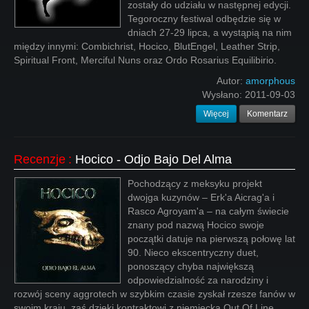
zostały do udziału w następnej edycji.
Tegoroczny festiwal odbędzie się w
dniach 27-29 lipca, a wystąpią na nim
między innymi: Combichrist, Hocico, BlutEngel, Leather Strip,
Spiritual Front, Merciful Nuns oraz Ordo Rosarius Equilibirio.
Autor:
amorphous
Wysłano:
2011-09-03
Więcej
Komentarz
Recenzje
:
Hocico - Odjo Bajo Del Alma
Pochodzący z meksyku projekt
dwojga kuzynów – Erk'a Aicrag'a i
Rasco Agroyam'a – na całym świecie
znany pod nazwą Hocico swoje
początki datuje na pierwszą połowę lat
90. Nieco ekscentryczny duet,
ponoszący chyba największą
odpowiedzialność za narodziny i
rozwój sceny aggrotech w szybkim czasie zyskał rzesze fanów w
swoim kraju, zaś dzięki kontraktowi z niemiecką Out Of Line,