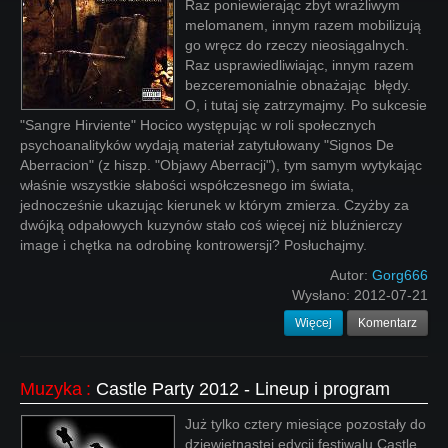
Raz poniewierając zbyt wrażliwym
melomanem, innym razem mobilizują
go wręcz do rzeczy nieosiągalnych.
Raz usprawiedliwiając, innym razem
bezceremonialnie obnażając błędy.
O, i tutaj się zatrzymajmy. Po sukcesie
"Sangre Hirviente" Hocico występując w roli społecznych
psychoanalityków wydają materiał zatytułowany "Signos De
Aberracion" (z hiszp. "Objawy Aberracji"), tym samym wytykając
właśnie wszystkie słabości współczesnego im świata,
jednocześnie ukazując kierunek w którym zmierza. Czyżby za
dwójką odpałowych kuzynów stało coś więcej niż bluźnierczy
image i chętka na odrobinę kontrowersji? Posłuchajmy.
Autor:
Gorg666
Wysłano:
2012-07-21
Więcej
Komentarz
Muzyka
:
Castle Party 2012 - Lineup i program
Już tylko cztery miesiące pozostały do
dziewiętnastej edycji festiwalu Castle