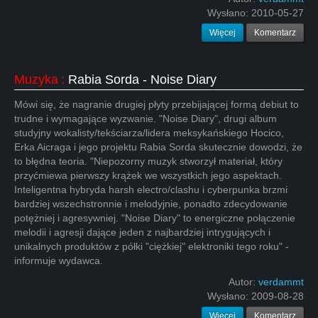
Wysłano:
2010-05-27
Więcej
Komentarz
Muzyka
:
Rabia Sorda - Noise Diary
Mówi się, że nagranie drugiej płyty przebijającej formą debiut to
trudne i wymagające wyzwanie. "Noise Diary", drugi album
studyjny wokalisty/tekściarza/lidera meksykańskiego Hocico,
Erka Aicraga i jego projektu Rabia Sorda skutecznie dowodzi, że
to błędna teoria. "Niepozorny muzyk stworzył materiał, który
przyćmiewa pierwszy krążek we wszystkich jego aspektach.
Inteligentna hybryda harsh electro/clashu i cyberpunka brzmi
bardziej wszechstronnie i melodyjnie, ponadto zdecydowanie
potężniej i agresywniej. "Noise Diary" to energiczne połączenie
melodii i agresji dające jeden z najbardziej intrygujących i
unikalnych produktów z półki "ciężkiej" elektroniki tego roku" -
informuje wydawca.
Autor:
verdammt
Wysłano:
2009-08-28
Więcej
Komentarz