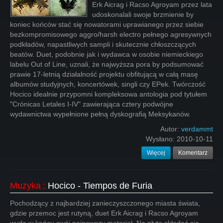
Erk Aicrag i Racso Agroyam przez lata
udoskonalali swoje brzmienie by
koniec końców stać się nowatorami uprawianego przez siebie
bezkompromisowego aggro/harsh electro pełnego agresywnych
podkładów, napastliwych sampli i skutecznie chłoszczących
beatów. Duet, podobnie jak i wydawca w osobie niemieckiego
labelu Out of Line, uznali, że najwyższa pora by podsumować
prawie 17-letnią działalność projektu obfitującą w całą masę
albumów studyjnych, koncertówek, singli czy EPek. Twórczość
Hocico idealnie przypomni kompleksowa antologia pod tytułem
"Crónicas Letales I-IV" zawierająca cztery podwójne
wydawnictwa wypełnione pełną dyskografią Meksykanów.
Autor:
verdammt
Wysłano:
2010-10-11
Więcej
Komentarz
Muzyka
:
Hocico - Tiempos de Furia
Pochodzący z najbardziej zanieczyszczonego miasta świata,
gdzie przemoc jest rutyną, duet Erk Aicrag i Racso Agroyam