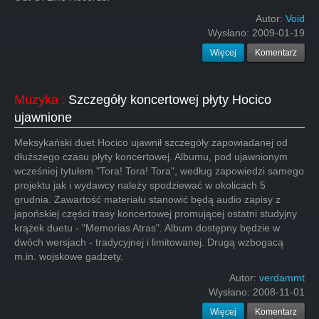
Autor:
Void
Wysłano:
2009-01-19
Więcej
Komentarz
Muzyka
:
Szczegóły koncertowej płyty Hocico
ujawnione
Meksykański duet Hocico ujawnił szczegóły zapowiadanej od
dłuższego czasu płyty koncertowej. Albumu, pod ujawnionym
wcześniej tytułem "Tora! Tora! Tora", według zapowiedzi samego
projektu jak i wydawcy należy spodziewać w okolicach 5
grudnia. Zawartość materiału stanowić będą audio zapisy z
japońskiej części trasy koncertowej promującej ostatni studyjny
krążek duetu - "Memorias Atras". Album dostępny będzie w
dwóch wersjach - tradycyjnej i limitowanej. Drugą wzbogacą
m.in. wojskowe gadżety.
Autor:
verdammt
Wysłano:
2008-11-01
Więcej
Komentarz