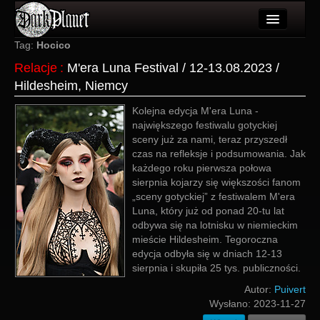
Artykuły
Tag:
Hocico
Relacje
:
M'era Luna Festival / 12-13.08.2023 /
Użytkownicy
Hildesheim, Niemcy
Wydarzenia
Kolejna edycja M'era Luna -
największego festiwalu gotyckiej
Galeria
sceny już za nami, teraz przyszedł
czas na refleksje i podsumowania. Jak
Forum
każdego roku pierwsza połowa
sierpnia kojarzy się większości fanom
Więcej
„sceny gotyckiej” z festiwalem M'era
Luna, który już od ponad 20-tu lat
Login
odbywa się na lotnisku w niemieckim
mieście Hildesheim. Tegoroczna
edycja odbyła się w dniach 12-13
sierpnia i skupiła 25 tys. publiczności.
Autor:
Puivert
Wysłano:
2023-11-27