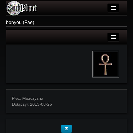
Artykuły
bonyou (Fae)
Użytkownicy
Wydarzenia
Login
Galeria
Rejestracja
Forum
Więcej
Login
Płeć:
Mężczyzna
Dołączył:
2013-08-26