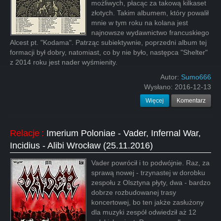
możliwych, płacąc za takową kilkaset
złotych. Takim albumem, który powalił
mnie w tym roku na kolana jest
najnowsze wydawnictwo francuskiego
Alcest pt. "Kodama". Patrząc subiektywnie, poprzedni album tej
formacji był dobry, natomiast, co by nie było, następca "Shelter"
z 2014 roku jest nader wyśmienity.
Autor:
Sumo666
Wysłano:
2016-12-13
Więcej
Komentarz
Relacje
:
Imerium Poloniae - Vader, Infernal War,
Incidius - Alibi Wrocław (25.11.2016)
Vader powrócił i to podwójnie. Raz, za
sprawą nowej - trzynastej w dorobku
zespołu z Olsztyna płyty, dwa - bardzo
dobrze rozbudowanej trasy
koncertowej, bo ten jakże zasłużony
dla muzyki zespół odwiedził aż 12