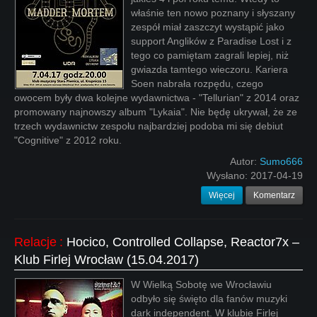
właśnie ten nowo poznany i słyszany
zespół miał zaszczyt wystąpić jako
support Anglików z Paradise Lost i z
tego co pamiętam zagrali lepiej, niż
gwiazda tamtego wieczoru. Kariera
Soen nabrała rozpędu, czego
owocem były dwa kolejne wydawnictwa - "Tellurian" z 2014 oraz
promowany najnowszy album "Lykaia". Nie będę ukrywał, że ze
trzech wydawnictw zespołu najbardziej podoba mi się debiut
"Cognitive" z 2012 roku.
Autor:
Sumo666
Wysłano:
2017-04-19
Więcej
Komentarz
Relacje
:
Hocico, Controlled Collapse, Reactor7x –
Klub Firlej Wrocław (15.04.2017)
W Wielką Sobotę we Wrocławiu
odbyło się święto dla fanów muzyki
dark independent. W klubie Firlej