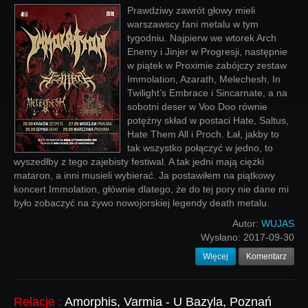
Prawdziwy zawrót głowy mieli
warszawscy fani metalu w tym
tygodniu. Najpierw we wtorek Arch
Enemy i Jinjer w Progresji, następnie
w piątek w Proximie zabójczy zestaw
Immolation, Azarath, Melechesh, In
Twilight’s Embrace i Sincarnate, a na
sobotni deser w Voo Doo równie
potężny skład w postaci Hate, Saltus,
Hate Them All i Proch. Łał, jakby to
tak wszystko połączyć w jedno, to
wyszedłby z tego zajebisty festiwal. A tak jedni mają ciężki
mataron, a inni musieli wybierać. Ja postawiłem na piątkowy
koncert Immolation, głównie dlatego, że do tej pory nie dane mi
było zobaczyć na żywo nowojorskiej legendy death metalu.
Autor:
WUJAS
Wysłano:
2017-09-30
Więcej
Komentarz
Relacje
:
Amorphis, Varmia - U Bazyla, Poznań