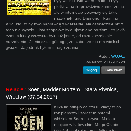
były wielkie. Nie wiem na ile to były
plotki, a na ile prawdziwe zamierzenia,
ale w internecie pojawiały się takie
nazwy jak King Diamond i Running
Wild. No, to by było naprawdę wydarzenie, ale ostatecznie nic z
tego nie wyszło. Lista zespołów była ujawniana partiami, co jakiś
czas, a kiedy wszystko było już jasne, od razu zaczęło się
narzekanie. Że nic szczególnego, że słabo, że nie ma wielkich
gwiazd. Ja jednak byłem innego zdania.
Autor:
WUJAS
Wysłano:
2017-04-24
Więcej
Komentarz
Relacje
:
Soen, Madder Mortem - Stara Piwnica,
Wrocław (07.04.2017)
Kilka lat minęło od czasu kiedy to po
raz pierwszy i zarazem ostatni
widziałem Soen na żywo. Miało to
miejsce w katowickim Mega Clubie
jakieś 4 i pół roku temu. Wtedy to