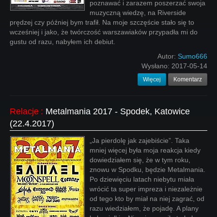
poznawać i zarazem poszerzać swoja
muzyczną wiedzę, na Riverside
prędzej czy później bym trafił. Na moje szczęście stało się to
wcześniej i jako, że twórczość warszawiaków przypadła mi do
gustu od razu, nabyłem ich debiut.
Autor:
Sumo666
Wysłano:
2017-05-14
Więcej
Komentarz
Relacje
:
Metalmania 2017 - Spodek, Katowice
(22.4.2017)
„Ja pierdolę jak zajebiście”. Taka
mniej więcej była moja reakcja kiedy
dowiedziałem się, że w tym roku,
znowu w Spodku, będzie Metalmania.
Po dziewięciu latach niebytu miała
wrócić ta super impreza i niezależnie
od tego kto by miał na niej zagrać, od
razu wiedziałem, że pojadę. A plany