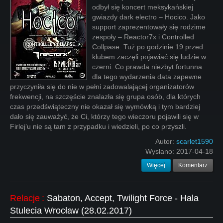
odbył się koncert meksykańskiej
gwiazdy dark electro – Hocico. Jako
support zaprezentowały się rodzime
zespoły – Reactor7x i Controlled
Collpase. Tuż po godzinie 19 przed
klubem zaczęli pojawiać się ludzie w
czerni. Co prawda niezbyt fortunna
dla tego wydarzenia data zapewne
przyczyniła się do nie w pełni zadowalającej organizatorów
frekwencji, na szczęście znalazła się grupa osób, dla których
czas przedświąteczny nie okazał się wymówką i tym bardziej
dało się zauważyć, że Ci, którzy tego wieczoru pojawili się w
Firlej’u nie są tam z przypadku i wiedzieli, po co przyszli.
Autor:
scarlet1590
Wysłano:
2017-04-18
Więcej
Komentarz
Relacje
:
Sabaton, Accept, Twilight Force - Hala
Stulecia Wrocław (28.02.2017)