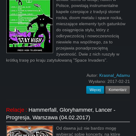
Polsce, powstają instrumentalne
kapele czerpiące z tradycji stoner
rocka, doom metalu i space rocka,
mieszające elementy tych gatunków
do osiągnięcia stylu, który z
odkrywczością i nowoczesnością
niewiele ma wspólnego, za to
przejawia ponadprzeciętną
żywotność. Dwie z nich ruszyły w
krótką trasę po kraju zatytułowaną "Space Invaders".
Autor:
Krasnal_Adamu
Wysłano:
2017-02-21
Więcej
Komentarz
Relacje
:
Hammerfall, Gloryhammer, Lancer -
Progresja, Warszawa (04.02.2017)
Od dawna już nie bardzo mogę
wybierać sobie koncerty, na które