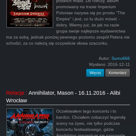
polskich miast. Do rzeczy, album
promowany na trasie Imperium
Poloniae nazywa się po prostu "The
Empire" i jest, co tu dużo mówić -
dobry. Wiemy już, że jak na razie
grupa swoje najlepsze wydawnictwa
ma za sobą, jednak poniżej pewnego poziomu zespół Petera nie
schodzi, za co należą się oczywiście słowa szacunku.
Autor:
Sumo666
Wysłano:
2016-12-11
Więcej
Komentarz
Relacje
:
Annihilator, Mason - 16.11.2016 - Alibi
Wrocław
Oczekiwałem tego koncertu i to
bardzo. Chciałem zobaczyć legendę
sceny na żywo, nie tylko podczas
koncertu festiwalowego, gdzie
Annihilator prezentuje się naprawdę