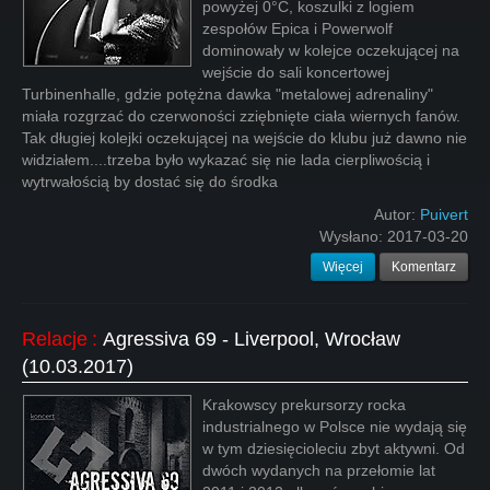
powyżej 0°C, koszulki z logiem
zespołów Epica i Powerwolf
dominowały w kolejce oczekującej na
wejście do sali koncertowej
Turbinenhalle, gdzie potężna dawka "metalowej adrenaliny"
miała rozgrzać do czerwoności zziębnięte ciała wiernych fanów.
Tak długiej kolejki oczekującej na wejście do klubu już dawno nie
widziałem....trzeba było wykazać się nie lada cierpliwością i
wytrwałością by dostać się do środka
Autor:
Puivert
Wysłano:
2017-03-20
Więcej
Komentarz
Relacje
:
Agressiva 69 - Liverpool, Wrocław
(10.03.2017)
Krakowscy prekursorzy rocka
industrialnego w Polsce nie wydają się
w tym dziesięcioleciu zbyt aktywni. Od
dwóch wydanych na przełomie lat