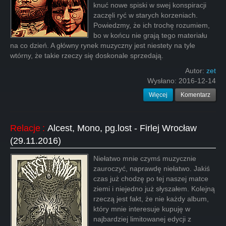
knuć nowe spiski w swej konspiracji
zaczęli ryć w starych korzeniach.
Powiedzmy, że ich trochę rozumiem,
bo w końcu nie grają tego materiału
na co dzień. A główny rynek muzyczny jest niestety na tyle
wtórny, że takie rzeczy się doskonale sprzedają.
Autor:
zet
Wysłano:
2016-12-14
Więcej
Komentarz
Relacje
:
Alcest, Mono, pg.lost - Firlej Wrocław
(29.11.2016)
Niełatwo mnie czymś muzycznie
zauroczyć, naprawdę niełatwo. Jakiś
czas już chodzę po tej naszej matce
ziemi i niejedno już słyszałem. Kolejną
rzeczą jest fakt, że nie każdy album,
który mnie interesuje kupuję w
najbardziej limitowanej edycji z