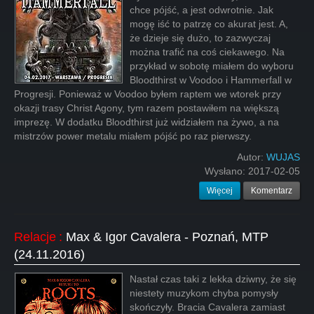
chce pójść, a jest odwrotnie. Jak
mogę iść to patrzę co akurat jest. A,
że dzieje się dużo, to zazwyczaj
można trafić na coś ciekawego. Na
przykład w sobotę miałem do wyboru
Bloodthirst w Voodoo i Hammerfall w
Progresji. Ponieważ w Voodoo byłem raptem we wtorek przy
okazji trasy Christ Agony, tym razem postawiłem na większą
imprezę. W dodatku Bloodthirst już widziałem na żywo, a na
mistrzów power metalu miałem pójść po raz pierwszy.
Autor:
WUJAS
Wysłano:
2017-02-05
Więcej
Komentarz
Relacje
:
Max & Igor Cavalera - Poznań, MTP
(24.11.2016)
Nastał czas taki z lekka dziwny, że się
niestety muzykom chyba pomysły
skończyły. Bracia Cavalera zamiast