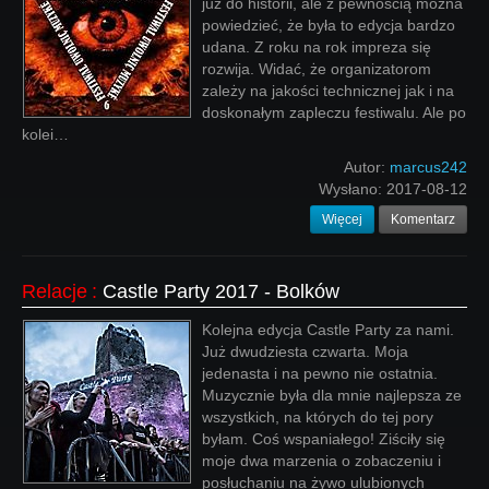
już do historii, ale z pewnością można
powiedzieć, że była to edycja bardzo
udana. Z roku na rok impreza się
rozwija. Widać, że organizatorom
zależy na jakości technicznej jak i na
doskonałym zapleczu festiwalu. Ale po
kolei…
Autor:
marcus242
Wysłano:
2017-08-12
Więcej
Komentarz
Relacje
:
Castle Party 2017 - Bolków
Kolejna edycja Castle Party za nami.
Już dwudziesta czwarta. Moja
jedenasta i na pewno nie ostatnia.
Muzycznie była dla mnie najlepsza ze
wszystkich, na których do tej pory
byłam. Coś wspaniałego! Ziściły się
moje dwa marzenia o zobaczeniu i
posłuchaniu na żywo ulubionych