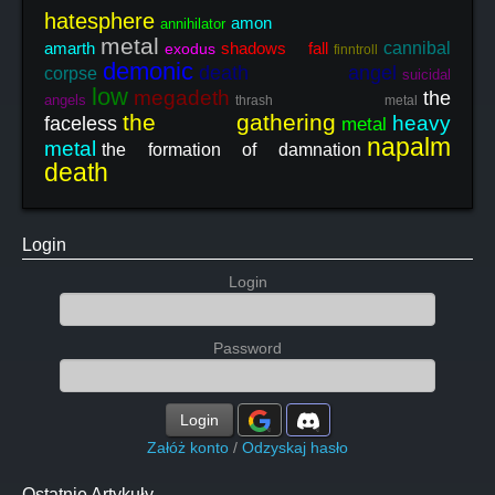
hatesphere
amon
annihilator
metal
amarth
shadows fall
cannibal
exodus
finntroll
demonic
death angel
corpse
suicidal
low
megadeth
the
angels
thrash metal
the gathering
heavy
faceless
metal
napalm
metal
the formation of damnation
death
Login
Login
Password
Login
Załóż konto
/
Odzyskaj hasło
Ostatnie Artykuły