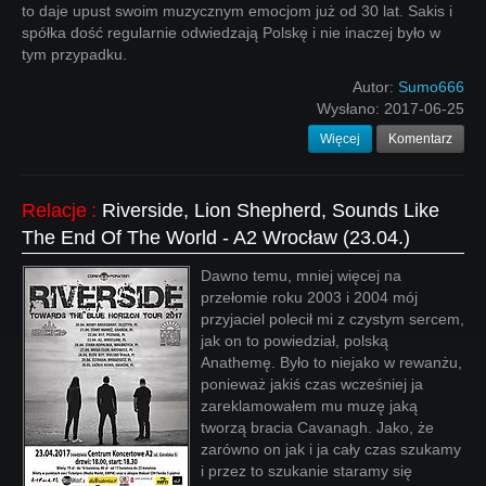
to daje upust swoim muzycznym emocjom już od 30 lat. Sakis i
spółka dość regularnie odwiedzają Polskę i nie inaczej było w
tym przypadku.
Autor:
Sumo666
Wysłano:
2017-06-25
Więcej
Komentarz
Relacje
:
Riverside, Lion Shepherd, Sounds Like
The End Of The World - A2 Wrocław (23.04.)
Dawno temu, mniej więcej na
przełomie roku 2003 i 2004 mój
przyjaciel polecił mi z czystym sercem,
jak on to powiedział, polską
Anathemę. Było to niejako w rewanżu,
ponieważ jakiś czas wcześniej ja
zareklamowałem mu muzę jaką
tworzą bracia Cavanagh. Jako, że
zarówno on jak i ja cały czas szukamy
i przez to szukanie staramy się