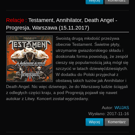
Więcej
Komentarz
Relacje
:
Testament, Annihilator, Death Angel -
Progresja, Warszawa (15.11.2017)
Swoistą drugą młodość przeżywa
obecnie Testament. Świetne płyty,
utrzymanie gwiazdorskiego składu i
doskonała forma powodują, że zespół
cieszy się popularnością jaką mógł się
szczycić w latach dziewięćdziesiątych.
W dodatku do Polski przyjechał z
obstawą takich tuzów jak Annihilator i
Death Angel. Nic więc dziwnego, że do Warszawy ludzie ściągali
z odległych części kraju, a pod Progresją pojawił się nawet
autokar z Litwy. Koncert został wyprzedany.
Autor:
WUJAS
Wysłano:
2017-11-16
Więcej
Komentarz