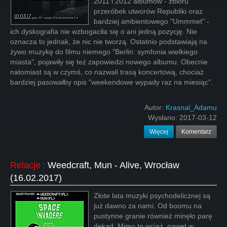
2011 i 2012 albumów - zbioru
przeróbek utworów Republiki oraz
bardziej ambientowego "Ummmet" -
ich dyskografia nie wzbogaciła się o ani jedną pozycję. Nie
oznacza to jednak, że nic nie tworzą. Ostatnio podstawiają na
żywo muzykę do filmu niemego "Berlin: symfonia wielkiego
miasta", pojawiły się też zapowiedzi nowego albumu. Obecnie
natomiast są w czymś, co nazwali trasą koncertową, chociaż
bardziej pasowałby opis "weekendowe wypady raz na miesiąc".
Autor:
Krasnal_Adamu
Wysłano:
2017-03-12
Więcej
Komentarz
Relacje
:
Weedcraft, Mun - Alive, Wrocław
(16.02.2017)
Złote lata muzyki psychodelicznej są
już dawno za nami. Od boomu na
pustynne granie również minęło parę
dekad. Mimo to wciąż, nawet w