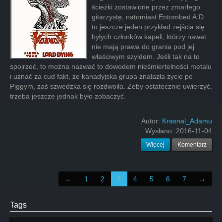
ścieżki zostawione przez zmarłego
gitarzystę, natomiast Entombed A.D.
to jeszcze jeden przykład zejścia się
byłych członków kapeli, którzy nawet
nie mają prawa do grania pod jej
właściwym szyldem. Jeśli tak na to
spojrzeć, to można nazwać to dowodem nieśmiertelności metalu
i uznać za cud fakt, że kanadyjska grupa znalazła życie po
Piggym, zaś szwedzka się rozdwoiła. Żeby ostatecznie uwierzyć,
trzeba jeszcze jednak było zobaczyć.
Autor:
Krasnal_Adamu
Wysłano:
2016-11-04
Więcej
Komentarz
←
1
2
3
4
5
6
7
→
Tags