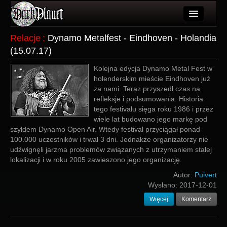
Artykuły
Relacje
:
Dynamo Metalfest - Eindhoven - Holandia
(15.07.17)
Użytkownicy
Kolejna edycja Dynamo Metal Fest w
Wydarzenia
holenderskim mieście Eindhoven już
za nami. Teraz przyszedł czas na
Galeria
refleksje i podsumowania. Historia
tego festivalu sięga roku 1986 i przez
Forum
wiele lat budowano jego markę pod
szyldem Dynamo Open Air. Wtedy festival przyciągał ponad
Więcej
100.000 uczestników i trwał 3 dni. Jednakże organizatorzy nie
udźwignęli jarzma problemów związanych z utrzymaniem stałej
Login
lokalizacji i w roku 2005 zawieszono jego organizację.
Autor:
Puivert
Wysłano:
2017-12-01
Więcej
Komentarz