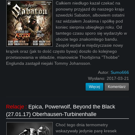
Całkiem niedługo kazał czekać na
ponowny przyjazd do naszego kraju
szwedzki Sabaton, albowiem ostatni
raz widziałem Joakima i spółkę pod
koniec sierpnia ubiegłego roku. Od
tamtego czasu sporo się wydarzyło w
obozie tego znakomitego bandu.
Zespół wydał w międzyczasie nowy
krążek oraz (jak to dość często bywa) doszło do kolejnego
przetasowania w składzie, mianowicie Thorbjörna "Thobbe"
Englunda zastąpił niejaki Tommy Johansson.
Autor:
Sumo666
Wysłano:
2017-03-21
Więcej
Komentarz
Relacje
:
Epica, Powerwolf, Beyond the Black
(27.01.17) Oberhausen-Turbinenhalle
Choć tego dnia termometry
wskazywały jedynie parę kresek