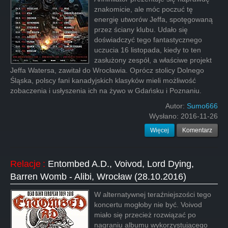
znakomicie, ale móc poczuć tę
energię utworów Jeffa, spotęgowaną
przez ściany klubu. Udało się
doświadczyć tego fantastycznego
uczucia 16 listopada, kiedy to ten
zasłużony zespół, a właściwe projekt
Jeffa Watersa, zawitał do Wrocławia. Oprócz stolicy Dolnego
Śląska, polscy fani kanadyjskich klasyków mieli możliwość
zobaczenia i usłyszenia ich na żywo w Gdańsku i Poznaniu.
Autor:
Sumo666
Wysłano:
2016-11-26
Więcej
Komentarz
Relacje
:
Entombed A.D., Voivod, Lord Dying,
Barren Womb - Alibi, Wrocław (28.10.2016)
W alternatywnej teraźniejszości tego
koncertu mogłoby nie być. Voivod
miało się przecież rozwiązać po
nagraniu albumu wykorzystującego