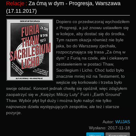
Relacje
:
Za ćmą w dym - Progresja, Warszawa
(17.11.2017)
Dopiero co przedwczoraj wychodziłem
z Progresji, a już znowu ustawiłem się
w kolejce, aby dostać się do środka.
Tym razem okazja również nie byle
jaka, bo do Warszawy zjechała,
rozpoczynająca się trasa „Za ćmą w
dym” z Furią na czele, ale i ciekawym
zestawieniem w postaci Thaw,
Sacrilegium i Licho. Choć ludzi było
znacznie mniej niż na Testament, to
wejście się korkowało i trzeba było
swoje odstać. Koncert jednak chwilę się opóźnił, więc zdążyłem
zaopatrzyć się w „Księżyc Milczy Luty” Furii i „Earth Ground”
Thaw. Wybór płyt był duży i można było nabyć nie tylko
najnowsze dzieła występujących zespołów, ale też i starsze
pozycje.
Autor:
WUJAS
Wysłano:
2017-11-18