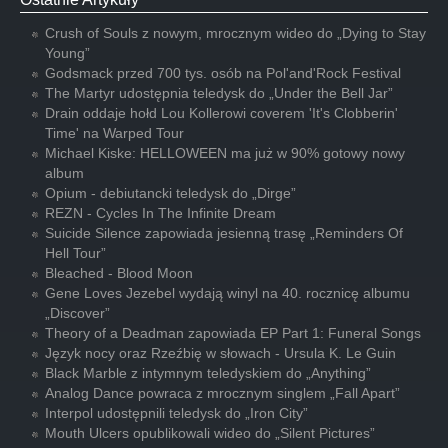
Crush of Souls z nowym, mrocznym wideo do „Dying to Stay
Young”
Godsmack przed 700 tys. osób na Pol'and'Rock Festival
The Martyr udostępnia teledysk do „Under the Bell Jar”
Drain oddaje hołd Lou Kollerowi coverem 'It's Clobberin'
Time' na Warped Tour
Michael Kiske: HELLOWEEN ma już w 90% gotowy nowy
album
Opium - debiutancki teledysk do „Dirge”
REZN - Cycles In The Infinite Dream
Suicide Silence zapowiada jesienną trasę „Reminders Of
Hell Tour”
Bleached - Blood Moon
Gene Loves Jezebel wydają winyl na 40. rocznicę albumu
„Discover”
Theory of a Deadman zapowiada EP Part 1: Funeral Songs
Język nocy oraz Rzeźbię w słowach - Ursula K. Le Guin
Black Marble z intymnym teledyskiem do „Anything”
Analog Dance powraca z mrocznym singlem „Fall Apart”
Interpol udostępnili teledysk do „Iron City”
Mouth Ulcers opublikowali wideo do „Silent Pictures”