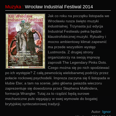
Muzyka
:
Wrocław Industrial Festiwal 2014
Jak co roku na początku listopada we
Wrocławiu rusza święto muzyki
industrialnej. Trzynasta już edycja
Industrial Festiwalu pełna będzie
klaustrofobicznej muzyki. Rytualny i
mocno ambientowy klimat zapewnić
ma przede wszystkim występ
Lustmorda. Z drugiej strony
organizatorzy na swoją imprezę
zaprosili The Legendary Pinks Dots.
Czego można się po nich spodziewać
po ich występie? Z całą pewnością wielobarwnej podróży przez
połacie rockowej psychodelii. Impreza zaczyna się 6 listopada w
klubie Eter, a tam na scenie, jako główna gwiazda wieczoru
zaprezentuje się dowodzona przez Stephena Mallindera,
formacja Wrangler. Tutaj za to rządzić będą surowe
mechaniczne puls sięgający w swej wymowie do bogatej
brytyjskiej syntezatorowej tradycji.
Autor:
Ignor