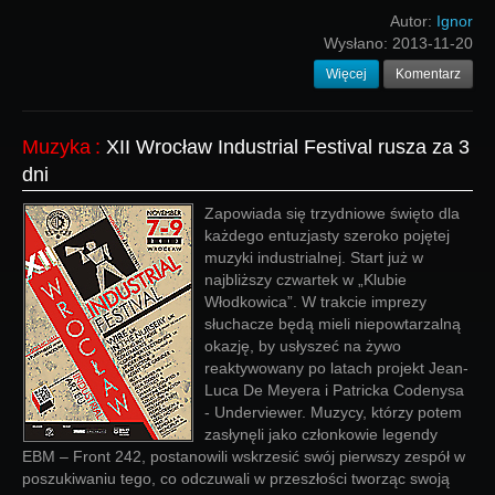
Autor:
Ignor
Wysłano:
2013-11-20
Więcej
Komentarz
Muzyka
:
XII Wrocław Industrial Festival rusza za 3
dni
Zapowiada się trzydniowe święto dla
każdego entuzjasty szeroko pojętej
muzyki industrialnej. Start już w
najbliższy czwartek w „Klubie
Włodkowica”. W trakcie imprezy
słuchacze będą mieli niepowtarzalną
okazję, by usłyszeć na żywo
reaktywowany po latach projekt Jean-
Luca De Meyera i Patricka Codenysa
- Underviewer. Muzycy, którzy potem
zasłynęli jako członkowie legendy
EBM – Front 242, postanowili wskrzesić swój pierwszy zespół w
poszukiwaniu tego, co odczuwali w przeszłości tworząc swoją