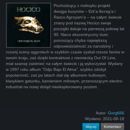
Pochodzący z meksyku projekt
dwojga kuzynów – Erk'a Aicrag'a i
Rasco Agroyam'a – na całym świecie
znany pod nazwą Hocico swoje
początki datuje na pierwszą połowę lat
90. Nieco ekscentryczny duet,
ponoszący chyba największą
odpowiedzialność za narodziny i
rozwój sceny aggrotech w szybkim czasie zyskał rzesze fanów w
swoim kraju, zaś dzięki kontraktowi z niemiecką Out Of Line,
miał szansę zaistnieć na całym świecie i ją wykorzystał. Wydany
w 1997 roku album "Odjo Bajo El Alma", szybko zdobył
popularność, zaś po latach stał się albumem kultowym,
klasykiem gatunku, kamieniem milowym, przenoszącym electro-
industrial na nowy dotąd nieeksplorowany poziom.
Autor:
Gorg666
Wysłano:
2011-08-18
Więcej
Komentarz