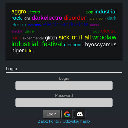
aggro
industrial
electro pop
darkelectro
disorder
rock
dark
idm
harsh ebm
electro-industrial
electro
industrial
harsh
electro
future pop
electro
wrocław
sick of it all
rock
glitch
experimental
industrial festival
hyoscyamus
electronic
niger
firlej
Login
Login
Password
Login
Załóż konto
/
Odzyskaj hasło