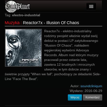
Artykuły
Tag:
electro-industrial
Muzyka
:
Reactor7x - Illusion Of Chaos
Użytkownicy
Reactor7x - elektro-industrialny
Wydarzenia
rodzimy peojekt właśnie wydał swój
debiut w postaci LP zatytułowanego
Galeria
"Illusion Of Chaos", nakładem
węgierskiej wytwórni Advoxya
Forum
Records. Album nad którym muzycy
pracowali przez ostanie lata,
Więcej
zawiera 12 brudnych i mrocznych
utworów, w tym dobrze znany i
Login
świetnie przyjęty "When we fall", pochodzący ze składanki Side-
Line "Face The Beat".
Autor:
soundcliniqum
Wysłano:
2016-06-29
Więcej
Komentarz