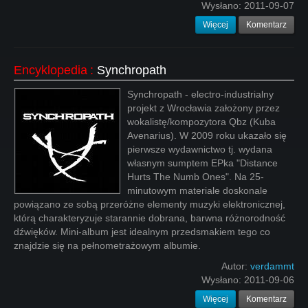
Wysłano:
2011-09-07
Więcej
Komentarz
Encyklopedia
:
Synchropath
Synchropath - electro-industrialny
projekt z Wrocławia założony przez
wokalistę/kompozytora Qbz (Kuba
Avenarius). W 2009 roku ukazało się
pierwsze wydawnictwo tj. wydana
własnym sumptem EPka "Distance
Hurts The Numb Ones". Na 25-
minutowym materiale doskonale
powiązano ze sobą przeróżne elementy muzyki elektronicznej,
którą charakteryzuje starannie dobrana, barwna różnorodność
dźwięków. Mini-album jest idealnym przedsmakiem tego co
znajdzie się na pełnometrażowym albumie.
Autor:
verdammt
Wysłano:
2011-09-06
Więcej
Komentarz