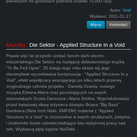
pierwszych 48-godzinach pobrana została 75,000 razy.
Autor:
Void
Wysłano:
2011-01-17
Więcej
Komentarz
Muzyka
:
Die Sektor - Applied Structure In a Void
Prawie pięć lat przyszło czekać fanom dark electro-
industrialnego Die Sektor na następcę debiutanckiego krążka
"To Be Fed Upon". 25 lutego tego roku ukaże się jego
niecierpliwie wyczekiwana kontynuacja - "Applied Structure In a
Void", efekt współpracy wracającego po kilku latach przerwy
oryginalnego członka projektu - Daniela Granta, nowego
muzyka Edwina Altera oraz pozostających na swych
stanowiskach Scotta Denmana i Alana Smitha. Wyprodukowany
przed światowej sławy inżyniera dźwięku Briana "Big Bass"
Gardnera (Nine Inch Nails, KMFDM) materiał z "Applied
Structure In a Void" to różnorodne w swych strukturach, potężne
i znakomite dzieło odzwierciedlające lata wytężonej pracy nad
nim. Wydawcą płyty będzie NoiTekk.