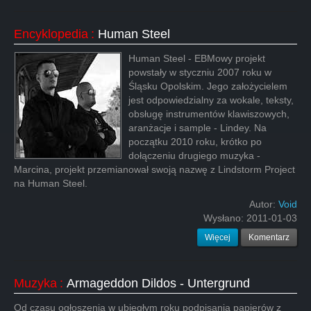
Encyklopedia
:
Human Steel
Human Steel - EBMowy projekt
powstały w styczniu 2007 roku w
Śląsku Opolskim. Jego założycielem
jest odpowiedzialny za wokale, teksty,
obsługę instrumentów klawiszowych,
aranżacje i sample - Lindey. Na
początku 2010 roku, krótko po
dołączeniu drugiego muzyka -
Marcina, projekt przemianował swoją nazwę z Lindstorm Project
na Human Steel.
Autor:
Void
Wysłano:
2011-01-03
Więcej
Komentarz
Muzyka
:
Armageddon Dildos - Untergrund
Od czasu ogłoszenia w ubiegłym roku podpisania papierów z