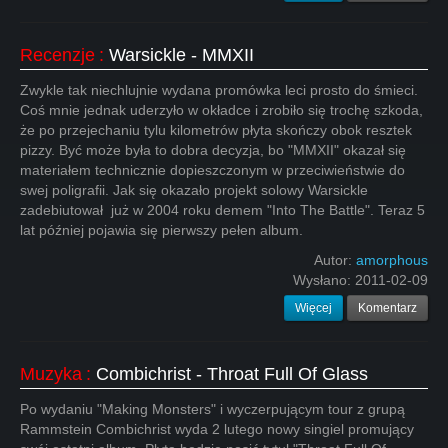
Recenzje
:
Warsickle - MMXII
Zwykle tak niechlujnie wydana promówka leci prosto do śmieci.
Coś mnie jednak uderzyło w okładce i zrobiło się trochę szkoda,
że po przejechaniu tylu kilometrów płyta skończy obok resztek
pizzy. Być może była to dobra decyzja, bo "MMXII" okazał się
materiałem technicznie dopieszczonym w przeciwieństwie do
swej poligrafii. Jak się okazało projekt solowy Warsickle
zadebiutował już w 2004 roku demem "Into The Battle". Teraz 5
lat później pojawia się pierwszy pełen album.
Autor:
amorphous
Wysłano:
2011-02-09
Więcej
Komentarz
Muzyka
:
Combichrist - Throat Full Of Glass
Po wydaniu "Making Monsters" i wyczerpującym tour z grupą
Rammstein Combichrist wyda 2 lutego nowy singiel promujący