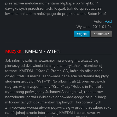
przeraźliwe melodie momentami błądzące po "miękkich"
dźwiękowych przestrzeniach. Krążek trafi do sprzedaży 22
kwietnia nakładem należącego do projektu labelu Beton Kopf.
Autor:
Void
Wysłano:
2011-01-24
Więcej
Komentarz
Muzyka
:
KMFDM - WTF?!
Jak informowaliśmy wcześniej, na wiosnę ma ukazać się
pierwszy od dziewięciu lat singiel amerykańsko-niemieckiej
formacji KMFDM - "Krank". Promo-CD, które do oficjalnego
obiegu trafi 10 marca, zapowiada nadejście siedemnastej płyty
studyjnej grupy pt. "WTF?!". Na album trafi 11 premierowych
nagrań, w tym wspomniany "Krank" czy "Rebels in Kontrol",
trybut-song poświęcony Julianowi Assange'owi, redaktorowi
naczelnemu portalu Wikileaks odpowiadającego za publikację
milionów tajnych dokumentów rządowych i korporacyjnych.
Zmiksowana wersja utworu pojawiła się w grudniu zeszłego roku
na oficjalnej stronie internetowej KMFDM i, co ciekawe, w