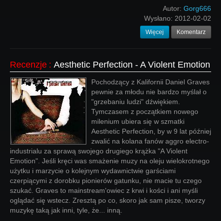
Autor:
Gorg666
Wysłano:
2012-02-02
Więcej
Komentarz
Recenzje
:
Aesthetic Perfection - A Violent Emotion
Pochodzący z Kalifornii Daniel Graves
pewnie za młodu nie bardzo myślał o
"grzebaniu ludzi" dźwiękiem.
Tymczasem z początkiem nowego
milenium ubiera się w szmatki
Aesthetic Perfection, by w 9 lat później
zwalić na kolana fanów aggro electro-
industrialu za sprawą swojego drugiego krążka "A Violent
Emotion". Jeśli kręci was smażenie muzy na oleju wielokrotnego
użytku i marzycie o kolejnym wydawnictwie garściami
czerpiącymi z dorobku pionierów gatunku, nie macie tu czego
szukać. Graves to mainstream'owiec z krwi i kości i ani myśli
oglądać się wstecz. Zresztą po co, skoro jak sam pisze, tworzy
muzykę taką jak inni, tyle, że... inną.