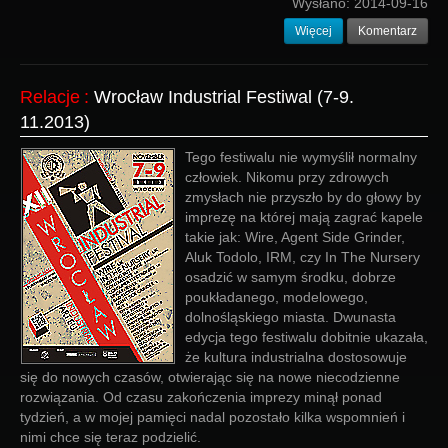
Wysłano:
2014-09-16
Więcej
Komentarz
Relacje
:
Wrocław Industrial Festiwal (7-9.
11.2013)
Tego festiwalu nie wymyślił normalny
człowiek. Nikomu przy zdrowych
zmysłach nie przyszło by do głowy by
imprezę na której mają zagrać kapele
takie jak: Wire, Agent Side Grinder,
Aluk Todolo, IRM, czy In The Nursery
osadzić w samym środku, dobrze
poukładanego, modelowego,
dolnośląskiego miasta. Dwunasta
edycja tego festiwalu dobitnie ukazała,
że kultura industrialna dostosowuje
się do nowych czasów, otwierając się na nowe niecodzienne
rozwiązania. Od czasu zakończenia imprezy minął ponad
tydzień, a w mojej pamięci nadal pozostało kilka wspomnień i
nimi chce się teraz podzielić.