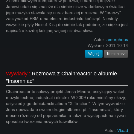
z ośmiobitowych komputerów po dźwięki bardziej dojrzałe.
Janowi udało się znaleźć dla siebie niszę w darkowym światku i
jego muzyka stawała się coraz bardziej mroczna. W "branży"
zaczynał od EBM-u na electro-industrialu kończąć. Niestety
wszystkie płyty Noisuf-X są do siebie tak podobne, że ciężko jest
napisać o każdej kolejnej więcej niż dwa słowa.
Autor:
amorphous
Wysłano:
2011-10-14
Więcej
Komentarz
Wywiady
:
Rozmowa z Chainreactor o albumie
"Insomniac"
Chainreactor to solowy projekt Jensa Minora, oscylujący wokół
muzyki techno, industrial i electro. W 2009 roku mieliśmy okazję
usłyszeć jego debiutancki album "X-Tinction". W tym wywiadzie
Jens opowiada o swoim drugim albumie pt. "Insomniac", który
mocno różni się od poprzednika, a także o występach na żywo i
sposobie tworzenia nowych kawałków.
Autor:
Vlaad