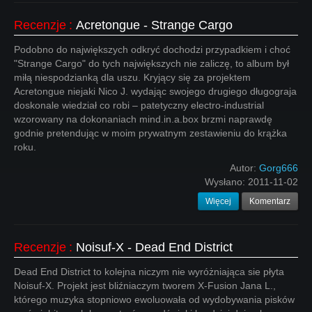
Recenzje
:
Acretongue - Strange Cargo
Podobno do największych odkryć dochodzi przypadkiem i choć
"Strange Cargo" do tych największych nie zaliczę, to album był
miłą niespodzianką dla uszu. Kryjący się za projektem
Acretongue niejaki Nico J. wydając swojego drugiego długograja
doskonale wiedział co robi – patetyczny electro-industrial
wzorowany na dokonaniach mind.in.a.box brzmi naprawdę
godnie pretendując w moim prywatnym zestawieniu do krążka
roku.
Autor:
Gorg666
Wysłano:
2011-11-02
Więcej
Komentarz
Recenzje
:
Noisuf-X - Dead End District
Dead End District to kolejna niczym nie wyróżniająca sie płyta
Noisuf-X. Projekt jest bliźniaczym tworem X-Fusion Jana L.,
którego muzyka stopniowo ewoluowała od wydobywania pisków