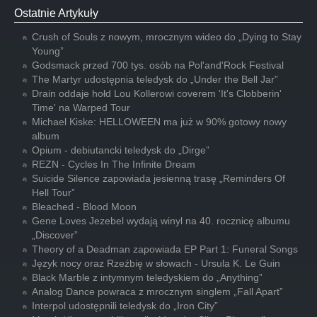
Ostatnie Artykuły
Crush of Souls z nowym, mrocznym wideo do „Dying to Stay
Young”
Godsmack przed 700 tys. osób na Pol'and'Rock Festival
The Martyr udostępnia teledysk do „Under the Bell Jar”
Drain oddaje hołd Lou Kollerowi coverem 'It's Clobberin'
Time' na Warped Tour
Michael Kiske: HELLOWEEN ma już w 90% gotowy nowy
album
Opium - debiutancki teledysk do „Dirge”
REZN - Cycles In The Infinite Dream
Suicide Silence zapowiada jesienną trasę „Reminders Of
Hell Tour”
Bleached - Blood Moon
Gene Loves Jezebel wydają winyl na 40. rocznicę albumu
„Discover”
Theory of a Deadman zapowiada EP Part 1: Funeral Songs
Język nocy oraz Rzeźbię w słowach - Ursula K. Le Guin
Black Marble z intymnym teledyskiem do „Anything”
Analog Dance powraca z mrocznym singlem „Fall Apart”
Interpol udostępnili teledysk do „Iron City”