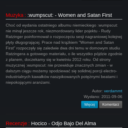
Muzyka
:
:wumpscut: - Women and Satan First
Choć od wydania ostatniego albumu niemieckiego :wumpscut:
nie minął jeszcze rok, niezmordowany lider pojektu - Rudy
Ratzinger poinformował o rozpoczęciu sesji nagraniowej kolejnej
płyty długogrającej. Prace nad krążkiem "Women and Satan
First" rozpoczęły się zaledwie dwa dni temu w domowym studiu
Ratzingera a gotowego materiału, o ile wszystko pójdzie zgodnie
z planem, doczekamy się w kwietniu 2012 roku. Od strony
muzycznej :wumpscut: nie przewiduje znacznych zmian - w
dalszym ciągu możemy spodziewać się solidnej porcji electro-
industrialnych kawałków naszpikowanych potężnymi beatami i
niepokojącymi aranżami.
Autor:
verdammt
Wysłano:
2011-09-06
Więcej
Komentarz
Recenzje
:
Hocico - Odjo Bajo Del Alma