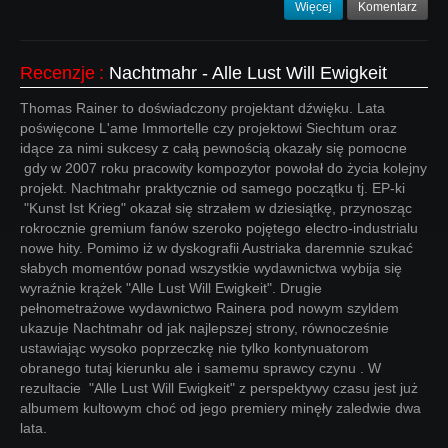
Więcej
Komentarz
Recenzje
:
Nachtmahr - Alle Lust Will Ewigkeit
Thomas Rainer to doświadczony projektant dźwięku. Lata
poświęcone L'ame Immortelle czy projektowi Siechtum oraz
idące za nimi sukcesy z całą pewnością okazały się pomocne
gdy w 2007 roku pracowity kompozytor powołał do życia kolejny
projekt. Nachtmahr praktycznie od samego początku tj. EP-ki
"Kunst Ist Krieg" okazał się strzałem w dziesiątkę, przynosząc
rokrocznie gremium fanów szeroko pojętego electro-industrialu
nowe hity. Pomimo iż w dyskografii Austriaka daremnie szukać
słabych momentów ponad wszystkie wydawnictwa wybija się
wyraźnie krążek "Alle Lust Will Ewigkeit". Drugie
pełnometrażowe wydawnictwo Rainera pod nowym szyldem
ukazuje Nachtmahr od jak najlepszej strony, równocześnie
ustawiając wysoko poprzeczkę nie tylko kontynuatorom
obranego tutaj kierunku ale i samemu sprawcy czynu . W
rezultacie "Alle Lust Will Ewigkeit" z perspektywy czasu jest już
albumem kultowym choć od jego premiery minęły zaledwie dwa
lata.