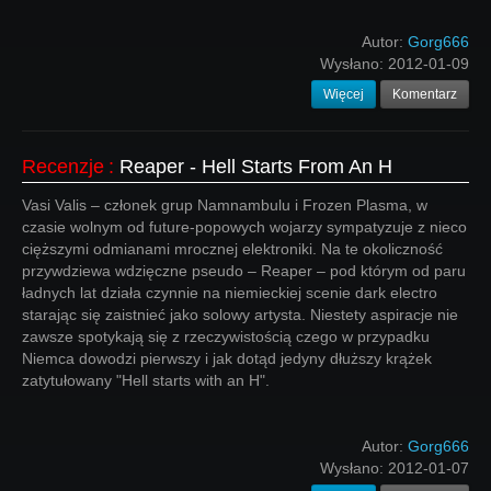
Autor:
Gorg666
Wysłano:
2012-01-09
Więcej
Komentarz
Recenzje
:
Reaper - Hell Starts From An H
Vasi Valis – członek grup Namnambulu i Frozen Plasma, w
czasie wolnym od future-popowych wojarzy sympatyzuje z nieco
cięższymi odmianami mrocznej elektroniki. Na te okoliczność
przywdziewa wdzięczne pseudo – Reaper – pod którym od paru
ładnych lat działa czynnie na niemieckiej scenie dark electro
starając się zaistnieć jako solowy artysta. Niestety aspiracje nie
zawsze spotykają się z rzeczywistością czego w przypadku
Niemca dowodzi pierwszy i jak dotąd jedyny dłuższy krążek
zatytułowany "Hell starts with an H".
Autor:
Gorg666
Wysłano:
2012-01-07