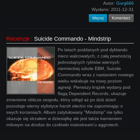
Autor:
Gorg666
Wysłano:
2011-12-31
Więcej
Komentarz
Recenzje
:
Suicide Commando - Mindstrip
Po latach poddanych pod dyktando
nieco walcowatych, z całą pewnością
jednostajnych rytmów wiernych
niemieckiej szkole EBM, Suicide
Commando wraz z nastaniem nowego
wieku wskakuje na nowy poziom
agresji. Pierwszy krążek wydany pod
flagą Dependent Records, ukazuje
zmienione oblicze zespołu, który odtąd aż po dziś dzień
pozostaje wierny stylistyce harsh electro nie zapominając o
swych korzeniach. Album zatytułowany "Mindstrip" nie tylko
okazuje się strzałem w dziesiątkę ale jest także kamieniem
milowym na drodze do czołówki mainstream'u aggrotech.