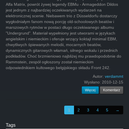
Alfa Matrix, powrót żywej legendy EBMu - Armageddon Dildos
jest jednym z najbardziej oczekiwanych wydarzeń na
elektronicznej scenie. Niebawem trio z Düsseldorfu dostarczy
wygłodniałym fanom nową porcję old-schoolowych beatów i
marszowych rytmów w postaci długo oczekiwanego albumu
"Undergrund". Materiał wypełniony jest utworami w językach
angielskim i niemieckim i oferuje wrzący koktajl minimal EBM,
chwytliwych śpiewanych melodii, mocarnych beatów,
dynamicznych gitarowych włamań, silnego wokalu i przednich
podkładów. Choć brzmieniowo najbliżej mu prawdopodobnie do
Rammstein, zespół ogłoszony został niemieckim
odpowiednikiem kultowego belgijskiego składu Front 242.
Autor:
verdammt
Wysłano:
2010-12-15
Więcej
Komentarz
1
2
3
4
5
→
Tags