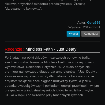
ciekawą przyszłość młodemu przedsięwzięciu. Zresztą
"darowanemu koniowi...".
Autor:
Gorg666
Wysłano:
2012-03-31
Więcej
Komentarz
Recenzje
:
Mindless Faith - Just Deafy
Po 5 latach na półki sklepów muzycznych ponownie trafia
electro-industrial formacja Mindless Faith, za sprawą nowego
wydawnictwa. Dokładnie 1 stycznia 2012 miała odbyła się
premiera najnowszego długograja amerykanów - "Just Deafy".
Zawsze miłe są takie powroty dla melomana bo świadczą że
artystom wciąż się chce ciągnąć muzyczny żywot, a jeśli w
dodatku owocują świeżymi pokładami energii przekłutej – w tym
przypadku – w industrial wysokich lotów, to nic tylko chwytać
CD-ka w łapki i poświrować przy tanecznych rytmach.