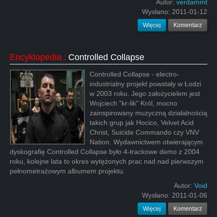
Autor:
verdammt
Wysłano:
2011-01-12
Więcej
Komentarz
Encyklopedia
:
Controlled Collapse
Controlled Collapse - electro-
industrialny projekt powstały w Łodzi
w 2003 roku. Jego założycielem jest
Wojciech "kr-lik" Król, mocno
zainspirowany muzyczną działalnością
takich grup jak Hocico, Velvet Acid
Christ, Suicide Commando czy VNV
Nation. Wydawnictwem otwierającym
dyskografię Controlled Collapse było 4-trackowe demo z 2004
roku, kolejne lata to okres wytężonych prac nad nad pierwszym
pełnometrażowym albumem projektu.
Autor:
Void
Wysłano:
2011-01-06
Więcej
Komentarz