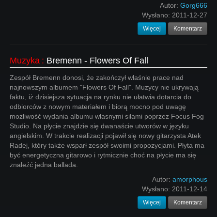
Autor:
Gorg666
Wysłano:
2011-12-27
Więcej
Komentarz
Muzyka
:
Bremenn - Flowers Of Fall
Zespół Bremenn donosi, że zakończył właśnie prace nad
najnowszym albumem "Flowers Of Fall". Muzycy nie ukrywają
faktu, iż dzisiejsza sytuacja na rynku nie ułatwia dotarcia do
odbiorców z nowym materiałem i biorą mocno pod uwagę
możliwość wydania albumu własnymi siłami poprzez Focus Fog
Studio. Na płycie znajdzie się dwanaście utworów w języku
angielskim. W trakcie realizacji pojawił się nowy gitarzysta Atek
Radej, który także wsparł zespół swoimi propozycjami. Płyta ma
być energetyczna gitarowo i rytmicznie choć na płycie ma się
znaleźć jedna ballada.
Autor:
amorphous
Wysłano:
2011-12-14
Więcej
Komentarz