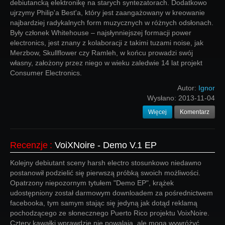
debiutancką elektronikę na starych syntezatorach. Dodatkowo
ujrzymy Philip'a Best'a, który jest zaangażowany w kreowanie
najbardziej radykalnych form muzycznych w różnych odsłonach.
Były członek Whitehouse – najsłynniejszej formacji power
electronics, jest znany z kolaboracji z takimi tuzami noise, jak
Merzbow, Skullflower czy Ramleh, w końcu prowadzi swój
własny, założony przez niego w wieku zaledwie 14 lat projekt
Consumer Electronics.
Autor:
Ignor
Wysłano:
2013-11-04
Więcej
Komentarz
Recenzje
:
VoiXNoire - Demo V.1 EP
Kolejny debiutant sceny harsh electro stosunkowo niedawno
postanowił podzielić się pierwszą próbką swoich możliwości.
Opatrzony niepozornym tytułem "Demo EP", krążek
udostępniony został darmowym downloadem za pośrednictwem
facebooka, tym samym stając się jedyną jak dotąd reklamą
pochodzącego ze słonecznego Puerto Rico projektu VoixNoire.
Cztery kawałki wprawdzie nie powalają, ale mogą wywróżyć