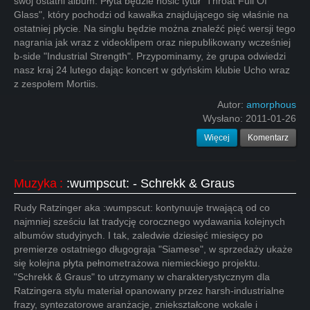
swój ostatni album. Płyta będzie nosić tytuł "Throat Full Of
Glass", który pochodzi od kawałka znajdującego się właśnie na
ostatniej płycie. Na singlu będzie można znaleźć pięć wersji tego
nagrania jak wraz z videoklipem oraz niepublikowany wcześniej
b-side "Industrial Strength". Przypominamy, że grupa odwiedzi
nasz kraj 24 lutego dając koncert w gdyńskim klubie Ucho wraz
z zespołem Mortiis.
Autor:
amorphous
Wysłano:
2011-01-26
Więcej
Komentarz
Muzyka
:
:wumpscut: - Schrekk & Graus
Rudy Ratzinger aka :wumpscut: kontynuuje trwającą od co
najmniej sześciu lat tradycję corocznego wydawania kolejnych
albumów studyjnych. I tak, zaledwie dziesięć miesięcy po
premierze ostatniego długograja "Siamese", w sprzedaży ukaże
się kolejna płyta pełnometrażowa niemieckiego projektu.
"Schrekk & Graus" to utrzymany w charakterystycznym dla
Ratzingera stylu materiał opanowany przez harsh-industrialne
frazy, syntezatorowe aranżacje, zniekształcone wokale i