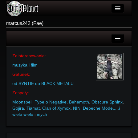
Artykuły
marcus242 (Fae)
Użytkownicy
Wydarzenia
Login
Galeria
Zainteresowania:
Rejestracja
muzyka i film
Forum
Gatunek:
Więcej
od SYNTIE do BLACK METALU
Login
Zespoły:
Moonspell
,
Type o Negative
,
Behemoth
,
Obscure Sphinx
,
Gojira
,
Tiamat
,
Clan of Xymox
,
NIN
,
Depeche Mode.....i
wiele wiele innych