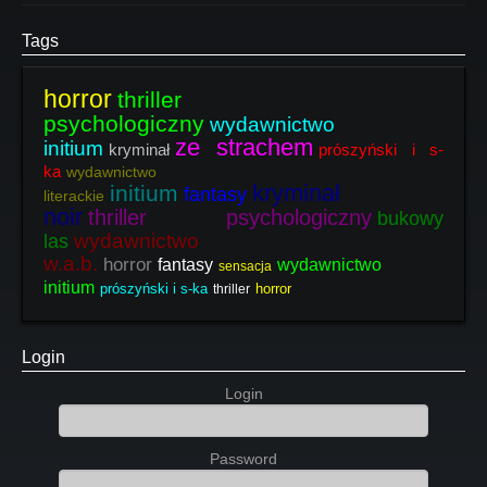
Tags
horror
thriller
psychologiczny
wydawnictwo
ze strachem
initium
kryminał
prószyński i s-
ka
wydawnictwo
kryminał
initium
fantasy
literackie
noir
thriller psychologiczny
bukowy
wydawnictwo
las
w.a.b.
horror
fantasy
wydawnictwo
sensacja
initium
prószyński i s-ka
horror
thriller
Login
Login
Password