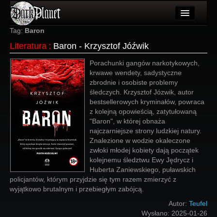
Artykuły
Tag:
Baron
Literatura
:
Baron - Krzysztof Jóźwik
Użytkownicy
Porachunki gangów narkotykowych,
Wydarzenia
krwawe wendety, sadystyczne
zbrodnie i osobiste problemy
Galeria
śledczych. Krzysztof Józwik, autor
bestsellerowych kryminałów, powraca
Forum
z kolejną opowieścią, zatytułowaną
"Baron", w której obnaża
Więcej
najczarniejsze strony ludzkiej natury.
Znalezione w wodzie okaleczone
Login
zwłoki młodej kobiety dają początek
kolejnemu śledztwu Ewy Jędrycz i
Huberta Zaniewskiego, puławskich
policjantów, którym przyjdzie się tym razem zmierzyć z
wyjątkowo brutalnym i przebiegłym zabójcą.
Autor:
Teufel
Wysłano:
2025-01-26