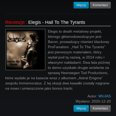
Więcej
Komentarz
Recenzje
:
Elegis - Hail To The Tyrants
Elegis to death metalowy projekt,
którego głównodowodzącym jest
Baron, prowadzący również blackowy
ProFanatism. „Hail To The Tyrants”
jest pierwszym materiałem, który
wydał pod tą nazwą, w 2014 roku i
własnymi nakładami. Dwa lata później
to demo uzyskało drugie wcielenie za
sprawą Heerwegen Tod Productions,
które wydało je na kasecie wraz z albumem „Astral Enigma”
zespołu Immemoratus. Z tej okazji dwa kawałki zostały nagrane
na nowo i umieszczone jako bonus tracki.
Autor:
WUJAS
Wysłano:
2020-12-20
Więcej
Komentarz