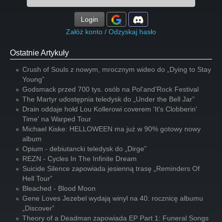
Login
Załóż konto
/
Odzyskaj hasło
Ostatnie Artykuły
Crush of Souls z nowym, mrocznym wideo do „Dying to Stay
Young”
Godsmack przed 700 tys. osób na Pol'and'Rock Festival
The Martyr udostępnia teledysk do „Under the Bell Jar”
Drain oddaje hołd Lou Kollerowi coverem 'It's Clobberin'
Time' na Warped Tour
Michael Kiske: HELLOWEEN ma już w 90% gotowy nowy
album
Opium - debiutancki teledysk do „Dirge”
REZN - Cycles In The Infinite Dream
Suicide Silence zapowiada jesienną trasę „Reminders Of
Hell Tour”
Bleached - Blood Moon
Gene Loves Jezebel wydają winyl na 40. rocznicę albumu
„Discover”
Theory of a Deadman zapowiada EP Part 1: Funeral Songs