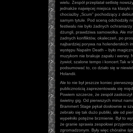
wielu. Zespół przeplatał setlistę nows
jednakże najwięcej miejsca na klasyki 
chociażby „Scum” pochodzący z debiuta
samym tytule. Pod sceną odchodziły n
festiwalu nie było żadnych ochraniarz
dżungli, prawdziwa samowolka. Ale mim
żadnych konfliktów, okaleczeń, po prost
najbardziej porywa na holenderskich i
występu Napalm Death – było magiczni
muzykom nie brakuje zapału i werwy. 
żywioł, szalone tempo i koncert.Tak w
podsumować to, co działo się w niewie
Holandii.
Ale to nie był jeszcze koniec pierwszeg
publicznością zaprezentowała się mię
Powiem szczerze, że zespół zaskoczył
świetny gig. Od pierwszych minut nami
Brammert Stage pękał dosłownie w szwac
zebrało się tak dużo publiki, ale od p
wypełniło potężne brzmienie. Był to wys
że granie sprawia zespołowi przyjemnoś
zgromadzonym. Były więc chóralne śpiew