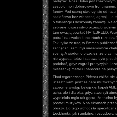
nadążać. Ross Dolan jest znakomitym wo
zespołu, no i doborowym frontmanem, 
fanów. Pod sceną stworzył się od razu n
szaleństwo bez widocznej agresji. I o 
o tolerancję i doskonałą zabawę. Nał
zebrane towarzystwo przeszło wolnym
tam owacją powitać HATEBREED. Wiado
potrafi na swoich koncertach rozruszać
Tak, tylko że tutaj w Emmen publicznoś
zachęcać, sami byli niesamowicie chęt
sceną. A wiadomo przecież, że przy m
nie wypada, toteż i zabawa była przedn
podobać, gdyż zagrali precyzyjnie i c
mieszankę metalu i hardcore na pełnym
Finał tegorocznego Pitfestu zbliżał się 
uczestnikami jeszcze parę muzycznych
zapewne wystąp belgijskiej kapeli AME
ucha, ale i dla oka, gdyż stworzyli at
wypełniała mgła tak gęsta, że trudno 
postaci muzyków. A na ekranach przepla
obrazy. Do tego wchodziła specyficzna 
Eeckhouta, jak i ambitne, rozbudowane