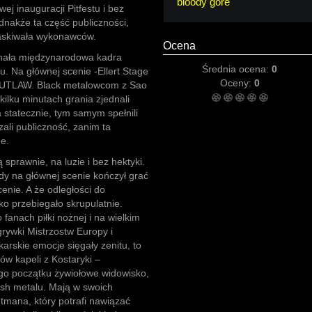
bloody gore
ej inauguracji Pitfestu i bez
nakże ta część publiczności,
laskiwała wykonawców.
Ocena
chała międzynarodowa kadra
Średnia ocena:
0
u. Na głównej scenie -Ellert Stage
Oceny:
0
 OUTLAW. Black metalowcom z Sao
kilku minutach grania zjednali
 statecznie, tym samym spełnili
ali publiczność, zanim ta
e.
sprawnie, na luzie i bez hektyki.
edy na głównej scenie kończył grać
enie. A że odległości do
ko przebiegało skrupulatnie.
fanach piłki nożnej i na wielkim
rywki Mistrzostw Europy i
łkarskie emocje sięgały zenitu, to
w kapeli z Kostaryki –
o początku żywiołowe widowisko,
sh metalu. Mają w swoich
tmana, który potrafi nawiązać