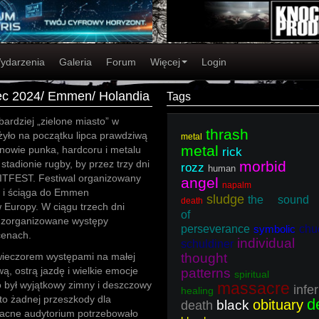
ydarzenia
Galeria
Forum
Więcej
Login
piec 2024/ Emmen/ Holandia
Tags
ardziej „zielone miasto” w
thrash
żyło na początku lipca prawdziwą
metal
metal
nowie punka, hardcoru i metalu
rick
 stadionie rugby, by przez trzy dni
morbid
rozz
human
ITFEST. Festiwal organizowany
angel
napalm
. i ściąga do Emmen
sludge
the sound
death
 Europy. W ciągu trzech dni
of
e zorganizowane występy
perseverance
symbolic
chu
cenach.
individual
schuldiner
 wieczorem występami na małej
thought
, ostrą jazdę i wielkie emocje
patterns
spiritual
o był wyjątkowy zimny i deszczowy
massacre
infe
healing
 to żadnej przeszkody dla
d
obituary
black
death
zacne audytorium potrzebowało