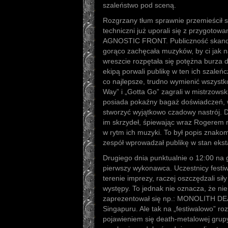
szaleństwo pod sceną.
Rozgrzany tłum sprawnie przemieścił s
techniczni już uporali się z przygotow
AGNOSTIC FRONT. Publiczność skando
gorąco zachęcała muzyków, by ci jak naj
wreszcie rozpętała się potężna burza 
ekipą porwali publikę w ten ich szaleń
co najlepsze, trudno wymienić wszystko
Way” i „Gotta Go” zagrali w mistrzowsk
posiada pokaźny bagaż doświadczeń, w
stworzyć wyjątkowo czadowy nastrój.
im skrzydeł, śpiewając wraz Rogerem r
w rytm ich muzyki. To był popis znakom
zespół wprowadzał publikę w stan ekst
Drugiego dnia punktualnie o 12:00 na g
pierwszy wykonawca. Uczestnicy festiwa
terenie imprezy, raczej oszczędzali si
występy. To jednak nie oznacza, że nie 
zaprezentował się np.: MONOLITH 
Singapuru. Ale tak na „festiwalowo” roz
pojawieniem się death-metalowej gr