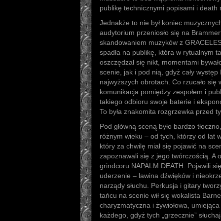
publikę technicznymi popisami i death
Jednakże to nie był koniec muzycznyc
audytorium przeniosło się na Brammer
skandowaniem muzyków z GRACELESS
spadła na publikę, która w rytualnym t
oszczędzał się nikt, momentami bywało 
scenie, jak i pod nią, gdyż cały występ
najwyższych obrotach. Co rzucało się
komunikacja pomiędzy zespołem i publi
takiego odbioru swoje baterie i ekspon
To była znakomita rozgrzewka przed t
Pod główną sceną było bardzo tłoczno
różnym wieku – od tych, którzy od lat w
który za chwilę miał się pojawić na sce
zapoznawali się z jego twórczością. A
grindcoru NAPALM DEATH. Pojawili się
uderzenie – lawina dźwięków i nieokrz
narządy słuchu. Perkusja i gitary twor
tańcu na scenie wił się wokalista Bar
charyzmatyczna i żywiołowa, umiejąc
każdego, gdyż tych „grzecznie” słucha