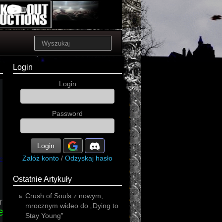
Login
Login
Password
Login
Załóż konto
/
Odzyskaj hasło
ck
Ostatnie Artykuły
Crush of Souls z nowym,
rnal
mrocznym wideo do „Dying to
estruction
æthenor
scream
leprosy
Stay Young”