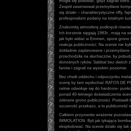
mogła się podobać, gdyż zagrali ostro
Zespół zaserwował przemyślane kompo
się działo – charakterystyczne riffy, fa
profesjonalizm podany na totalnym luzi
Znakomitą atmosferę podkręcili równi
Ich korzenie sięgają 1983r., mają na s
jak było widać w Emmen, spore grono 
reakcja publiczności. Na scenie nie by
dokładnie zaplanowane i przemyślane.
przechodziła na słuchaczów, by pobudz
donośnych ryków. Sabbat bez dwóch z
fanów i zagrali na wysokim poziomie.
Bez chwili oddechu i odpoczynku meta
scenę by tam wysłuchać RATOS DE POR
celnie odwołuje się do hardcore- punko
ponad 40-letniego doświadczenia scen
zebrane grono publiczności. Postawili
szczerość przekazu, a to publiczność 
Całkiem przyzwoite wrażenie pozostaw
IMMOLATION. Byli jak tykająca bomba,
eksplodować. Na scenie działo się tak w