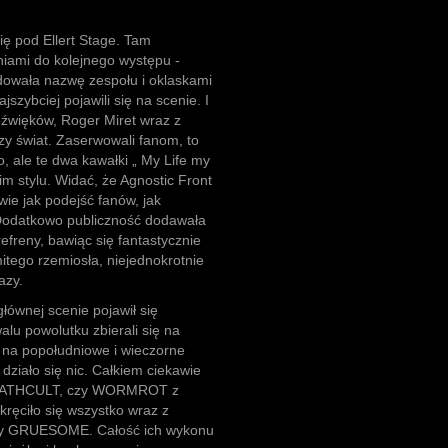
ię pod Ellert Stage. Tam
aniami do kolejnego występu -
wała nazwę zespołu i oklaskami
szybciej pojawili się na scenie. I
dźwięków, Roger Miret wraz z
czy świat. Zaserwowali fanom, to
, ale te dwa kawałki „ My Life my
im stylu. Widać, że Agnostic Front
ie jak podejść fanów, jak
 Dodatkowo publiczność dodawała
efreny, bawiąc się fantastycznie
itego rzemiosła, niejednokrotnie
azy.
łównej scenie pojawił się
lu powolutku zbierali się na
ły na popołudniowe i wieczorne
działo się nic. Całkiem ciekawie
DEATHCULT, czy WORMROT z
kręciło się wszystko wraz z
upy GRUESOME. Całość ich wykonu