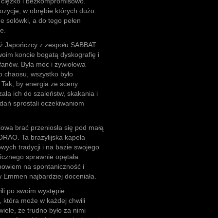
, ciężko i bezkompromisowo.
zycje, w obrębie których dużo
jne solówki, a do tego pełen
e.
eż Japończcy z zespołu SABBAT.
woim koncie bogatą dyskografię i
fanów. Była moc i żywiołowa
ło chaosu, wszystko było
 Tak, by energia ze sceny
ała ich do szaleństw, skakania i
dań sprostali oczekiwaniom
lowa brać przeniosła się pod małą
AO. Ta brazylijska kapela
wych tradycji i na bazie swojego
icznego sprawnie opętała
 bowiem na spontaniczność i
w Emmen najbardziej doceniała.
ili po swoim występie
 która może w każdej chwili
iele, że trudno było za nimi