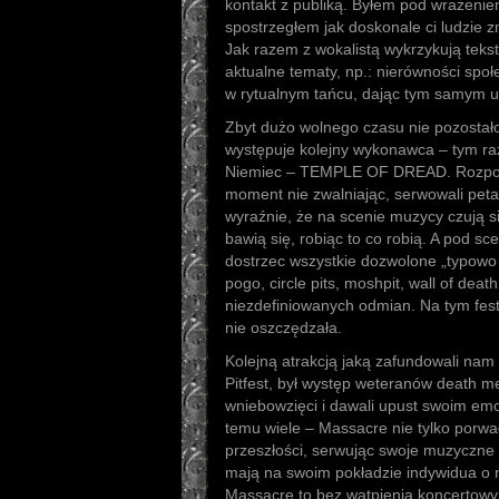
kontakt z publiką. Byłem pod wrażeniem
spostrzegłem jak doskonale ci ludzie zn
Jak razem z wokalistą wykrzykują teks
aktualne tematy, np.: nierówności społ
w rytualnym tańcu, dając tym samym 
Zbyt dużo wolnego czasu nie pozostało
występuje kolejny wykonawca – tym r
Niemiec – TEMPLE OF DREAD. Rozpoczęl
moment nie zwalniając, serwowali peta
wyraźnie, że na scenie muzycy czują si
bawią się, robiąc to co robią. A pod s
dostrzec wszystkie dozwolone „typowo
pogo, circle pits, moshpit, wall of deat
niezdefiniowanych odmian. Na tym fes
nie oszczędzała.
Kolejną atrakcją jaką zafundowali nam
Pitfest, był występ weteranów death 
wniebowzięci i dawali upust swoim em
temu wiele – Massacre nie tylko porwa
przeszłości, serwując swoje muzyczne p
mają na swoim pokładzie indywidua o 
Massacre to bez wątpienia koncertowy 