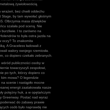
 metalową żywiołowością.
h wrażeń, bez chwili oddechu
t Stage, by tam wywołać głośnym
. Olbrzymia masa dźwięków
ańcu szalała pod sceną. Nie
burzliwie. I to zarówno na
 Holendrów to była ostra jazda na
 w oczy? To znakomita
ką. A Graceless ładowali z
owali walory swojego rzemiosła.
ym, co dopiero czekało zebranych.
, wśród publiczności osoby w
iernie towarzyszyli zespołowi,
nie po tych, którzy dopiero co
 o kim mowa? O legendzie
 na scenie i nastąpiło mocne
esanej energii zaatakowała nasze
zyły potężny huk, a w opętańczym
ney Greenway. Postać nad wyraz
a poderwać do zabawy prawie
jących osób było naprawdę nie