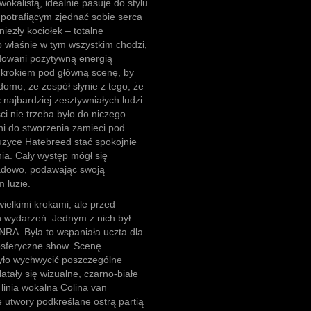
kalistą, idealnie pasuje do stylu
potrafiącym zjednać sobie serca
iezły kociołek – totalne
to właśnie w tym wszystkim chodzi,
adowani pozytywną energią
 krokiem pod główną scenę, by
mo, że zespół słynie z tego, że
 najbardziej zesztywniałych ludzi.
ci nie trzeba było do niczego
ni do stworzenia zamieci pod
uzyce Hatebreed stać spokojnie
ia. Cały występ mógł się
zadowo, podawając swoją
 luzie.
wielkimi krokami, ale przed
 wydarzeń. Jednym z nich był
NRA. Była to wspaniała uczta dla
mosferyczne show. Scenę
było wychwycić poszczególne
tały się wizualne, czarno-białe
linia wokalna Colina van
 utwory podkreślane ostrą partią