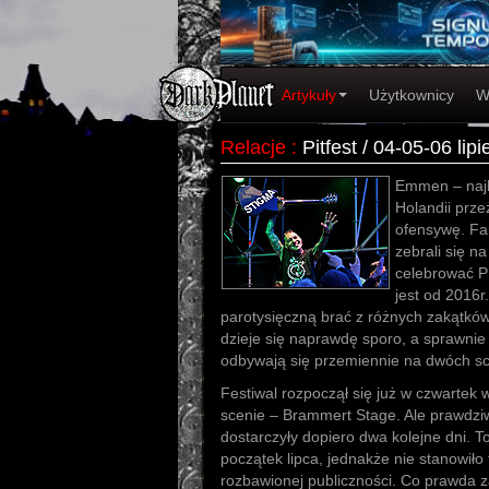
Artykuły
Użytkownicy
W
Relacje
:
Pitfest / 04-05-06 li
Emmen – najb
Holandii prze
ofensywę. Fa
zebrali się na
celebrować P
jest od 2016r
parotysięczną brać z różnych zakątków
dzieje się naprawdę sporo, a sprawni
odbywają się przemiennie na dwóch s
Festiwal rozpoczął się już w czwartek
scenie – Brammert Stage. Ale prawdziwą
dostarczyły dopiero dwa kolejne dni. T
początek lipca, jednakże nie stanowiło
rozbawionej publiczności. Co prawda 