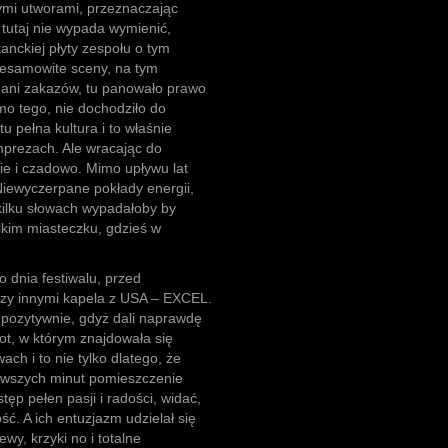
zymi utworami, przeznaczając
i tutaj nie wypada wymienić,
nckiej płyty zespołu o tym
iesamowite sceny, na tym
y ani zakazów, tu panowało prawo
o tego, nie dochodziło do
u pełna kultura i to właśnie
mprezach. Ale wracając do
e i czadowo. Mimo upływu lat
Niewyczerpane pokłady energii,
 kilku słowach wypadałoby by
lkim miasteczku, gdzieś w
o dnia festiwalu, przed
dzy innymi kapela z USA – EXCEL.
 pozytywnie, gdyż dali naprawdę
ot, w którym znajdowała się
h i to nie tylko dlatego, że
ierwszych minut pomieszczenie
tęp pełen pasji i radości, widać,
ć. A ich entuzjazm udzielał się
y, krzyki no i totalne