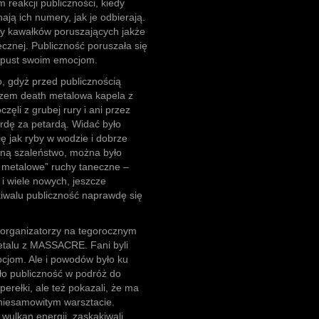
 reakcji publiczności, kiedy
ają ich numery, jak je odbierają.
ty kawałków poruszających jakże
ecznej. Publiczność poruszała się
upust swoim emocjom.
, gdyż przed publicznością
azem death metalowa kapela z
i z grubej rury i ani przez
rdę za petardą. Widać było
ę jak ryby w wodzie i dobrze
ceną szaleństwo, można było
 metalowe” ruchy taneczne –
h i wiele nowych, jeszcze
tiwalu publiczność naprawdę się
 organizatorzy na tegorocznym
metalu z MASSACRE. Fani byli
ocjom. Ale i powodów było ku
ło publiczność w podróż do
erełki, ale też pokazali, że ma
niesamowitym warsztacie.
wulkan energii, zaskakiwali