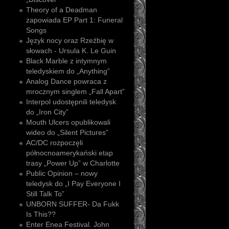
Theory of a Deadman
zapowiada EP Part 1: Funeral
Songs
Język nocy oraz Rzeźbię w
słowach - Ursula K. Le Guin
Black Marble z intymnym
teledyskiem do „Anything”
Analog Dance powraca z
mrocznym singlem „Fall Apart”
Interpol udostępnili teledysk
do „Iron City”
Mouth Ulcers opublikowali
wideo do „Silent Pictures”
AC/DC rozpoczęli
północnoamerykański etap
trasy „Power Up” w Charlotte
Public Opinion – nowy
teledysk do „I Pay Everyone I
Still Talk To”
UNBORN SUFFER- Da Fukk
Is This??
Enter Enea Festival. John