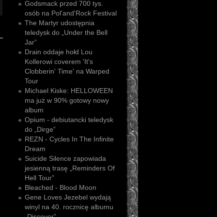
Godsmack przed 700 tys.
osób na Pol'and'Rock Festival
The Martyr udostępnia
teledysk do „Under the Bell
Jar”
Drain oddaje hołd Lou
Kollerowi coverem 'It's
Clobberin' Time' na Warped
Tour
Michael Kiske: HELLOWEEN
ma już w 90% gotowy nowy
album
Opium - debiutancki teledysk
do „Dirge”
REZN - Cycles In The Infinite
Dream
Suicide Silence zapowiada
jesienną trasę „Reminders Of
Hell Tour”
Bleached - Blood Moon
Gene Loves Jezebel wydają
winyl na 40. rocznicę albumu
„Discover”