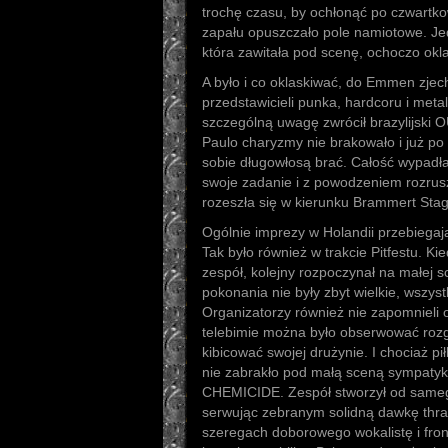
trochę czasu, by ochłonąć po czwartkow
zapału opuszczało pole namiotowe. Jed
która zawitała pod scenę, ochoczo ok
A było i co oklaskiwać, do Emmen zje
przedstawicieli punka, hardcoru i metal
szczególną uwagę zwrócił brazylijski
Paulo charyzmy nie brakowało i już po 
sobie długowłosą brać. Całość wypadła
swoje zadanie i z powodzeniem rozrusz
rozeszła się w kierunku Brammert Stag
Ogólnie imprezy w Holandii przebiegają 
Tak było również w trakcie Pitfestu. Ki
zespół, kolejny rozpoczynał na małej sc
pokonania nie były zbyt wielkie, wszyst
Organizatorzy również nie zapomnieli o 
telebimie można było obserwować rozg
kibicować swojej drużynie. I chociaż pi
nie zabrakło pod małą sceną sympatykó
CHEMICIDE. Zespół stworzył od sameg
serwując zebranym solidną dawkę thra
szeregach doborowego wokalistę i fron