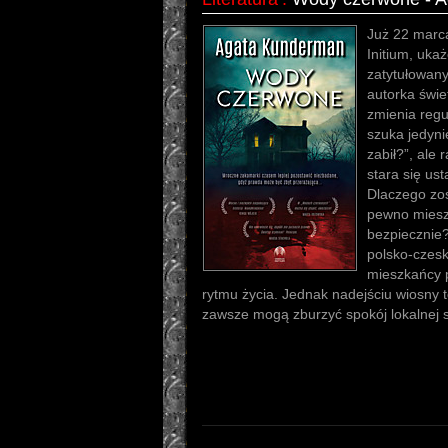
Już 22 marc
Initium, uka
zatytułowan
autorka świe
zmienia reguł
szuka jedyni
zabił?”, ale 
stara się ust
Dlaczego zo
pewno miesz
bezpiecznie?
polsko-czesk
mieszkańcy p
rytmu życia. Jednak nadejściu wiosny 
zawsze mogą zburzyć spokój lokalnej 