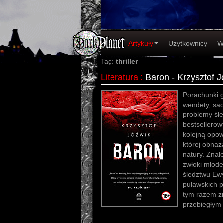
Artykuły
Użytkownicy
W
Tag:
thriller
Literatura
:
Baron - Krzysztof J
Porachunki 
wendety, sad
problemy śle
bestsellerow
kolejną opow
której obnaża
natury. Znal
zwłoki młode
śledztwu Ewy
puławskich p
tym razem zm
przebiegłym 