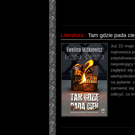
Literatura
:
Tam gdzie pada cie
Już 22 maja
najnowsza po
zatytułowana
niepokojący t
zagłębić się
wielopokolen
na pytanie: 
zamienić się
odkryć, co kr