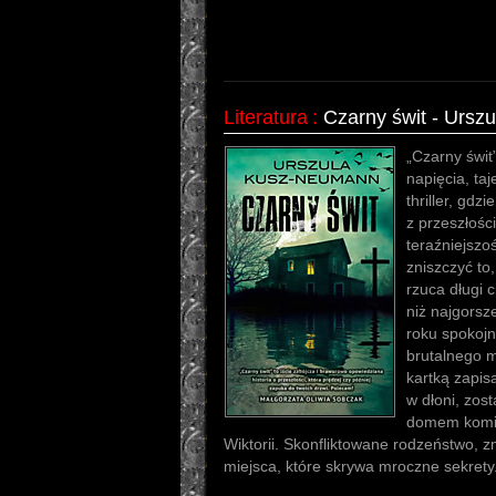
Literatura
:
Czarny świt - Urs
„Czarny świt
napięcia, ta
thriller, gdz
z przeszłośc
teraźniejsz
zniszczyć to
rzuca długi 
niż najgorsz
roku spokojn
brutalnego m
kartką zapi
w dłoni, zos
domem komisa
Wiktorii. Skonfliktowane rodzeństwo,
miejsca, które skrywa mroczne sekrety