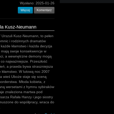
Wysłano:
2025-01-26
Więcej
Komentarz
zula Kusz-Neumann
” Urszuli Kusz-Neumann, to pełen
jemnic i rodzinnych dramatów
ie każde kłamstwo i każda decyzja
i mają swoje konsekwencje w
ości, a wewnętrzne demony mogą
, co najważniejsze. Przeszłość
cień, a prawda bywa straszniejsza
e kłamstwo. W lutową noc 2007
a wieś Uboże staje się sceną
orderstwa. Młoda kobieta, z
saną wersetami z hymnu sybiraków
taje znaleziona martwa pod
rza Rafała Hanzy i jego siostry
 zmuszone do współpracy, wraca do
.