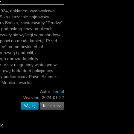
k
 2024, nakładem wydawnictwa
 S-ka ukazał się najnowszy
tra Borlika, zatytułowany "Drudzy".
 pod osłoną nocy na ulicach
ywały się wyścigi samochodowe,
paści na młodą kobietę. Przed
ktoś na motocyklu oblał
enzyną i podpalił, a
go obrazu dopełniły
 przez niego ćmy wlatujące w
prawę bada duet policjantów:
y podkomisarz Paweł Szumski i
a Monika Lewicka.
Autor:
Teufel
Wysłano:
2024-01-22
Więcej
Komentarz
ek