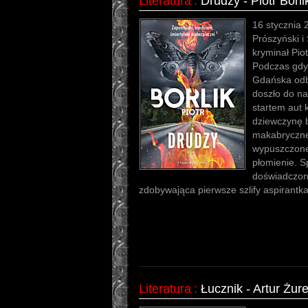
Literatura
:
Drudzy - Piotr Borli
16 stycznia
Prószyński i
kryminał Pio
Podczas gdy
Gdańska odb
doszło do na
startem aut 
dziewczynę b
makabryczne
wypuszczone
płomienie. S
doświadczon
zdobywająca pierwsze szlify aspirantk
Literatura
:
Łucznik - Artur Żur