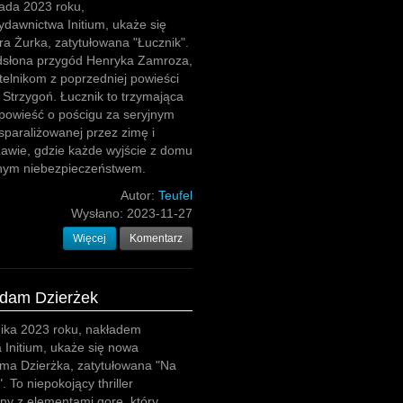
pada 2023 roku,
dawnictwa Initium, ukaże się
ra Żurka, zatytułowana "Łucznik".
odsłona przygód Henryka Zamroza,
elnikom z poprzedniej powieści
 Strzygoń. Łucznik to trzymająca
powieść o pościgu za seryjnym
paraliżowanej przez zimę i
awie, gdzie każde wyjście z domu
lnym niebezpieczeństwem.
Autor:
Teufel
Wysłano:
2023-11-27
Więcej
Komentarz
Adam Dzierżek
nika 2023 roku, nakładem
Initium, ukaże się nowa
ma Dzierżka, zatytułowana "Na
. To niepokojący thriller
ny z elementami gore, który