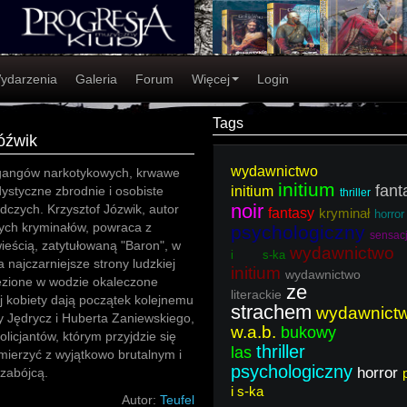
ydarzenia
Galeria
Forum
Więcej
Login
Tags
óźwik
wydawnictwo
gangów narkotykowych, krwawe
initium
fant
ystyczne zbrodnie i osobiste
initium
thriller
noir
dczych. Krzysztof Józwik, autor
fantasy
kryminał
horror
ych kryminałów, powraca z
psychologiczny
sensac
ieścią, zatytułowaną "Baron", w
wydawnictwo
i s-ka
 najczarniejsze strony ludzkiej
initium
wydawnictwo
ezione w wodzie okaleczone
ze
literackie
j kobiety dają początek kolejnemu
strachem
wydawnict
 Jędrycz i Huberta Zaniewskiego,
w.a.b.
bukowy
olicjantów, którym przyjdzie się
thriller
las
ierzyć z wyjątkowo brutalnym i
psychologiczny
horror
zabójcą.
i s-ka
Autor:
Teufel