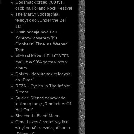
Godsmack przed 700 tys.
osób na Pol'and'Rock Festival
The Martyr udostępnia
teledysk do „Under the Bell
Jar”
Drain oddaje hołd Lou
Kollerowi coverem 'It's
Clobberin' Time' na Warped
Tour
Michael Kiske: HELLOWEEN
ma już w 90% gotowy nowy
album
Opium - debiutancki teledysk
do „Dirge”
REZN - Cycles In The Infinite
Dream
Suicide Silence zapowiada
jesienną trasę „Reminders Of
Hell Tour”
Bleached - Blood Moon
Gene Loves Jezebel wydają
winyl na 40. rocznicę albumu
„Discover”