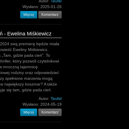
Autor:
Teufel
Wysłano:
2025-01-26
Więcej
Komentarz
ń - Ewelina Miśkiewicz
 2024 swą premierę będzie miała
wieść Eweliny Miśkiewicz,
 „Tam, gdzie pada cień”. To
hriller, który pozwoli czytelnikowi
 w mroczną tajemnicę
iowej rodziny oraz odpowiedzieć
czy spełnione marzenia mogą
 w największy koszmar? A także
yje się tam, gdzie pada cień.
Autor:
Teufel
Wysłano:
2024-05-19
Więcej
Komentarz