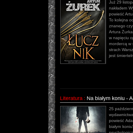
Już 29 listo
nakładem Wy
powieść Artu
To kolejna 
znanego czyt
Artura Żurka
w napięciu o
mordercą w s
strach Warsz
jest śmierte
Literatura
:
Na białym koniu - 
25 paździer
wydawnictwa 
powieść Ada
białym koniu"
psychologicz