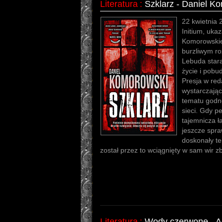
Literatura
:
Szklarz - Daniel K
22 kwietnia
Initium, uka
Komorowskie
burzliwym ro
Lebuda star
życie i pobu
Presja w red
wystarczają
tematu godn
sieci. Gdy p
tajemnicza ł
jeszcze spraw
doskonały te
został przez to wciągnięty w sam wir 
Literatura
:
Wody czerwone - 