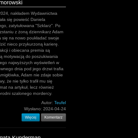
omorowski
 2024, nakładem Wydawnictwa
zała się powieść Daniela
go, zatytułowana "Szklarz". Po
zstaniu z żoną dziennikarz Adam
a się na nowo poukładać swoje
dzić nieco przykurzoną karierę.
akcji i obiecana premia są
cą motywacją do poszukiwania
ego najwyższych wyświetleń w
ewnego dnia pod jego drzwi trafia
amigłówka, Adam nie zdaje sobie
y, że nie tylko trafił mu się
mat na artykuł, lecz również
zbrodni szalonego mordercy.
Autor:
Teufel
Wysłano:
2024-04-24
Więcej
Komentarz
Agata Kunderman