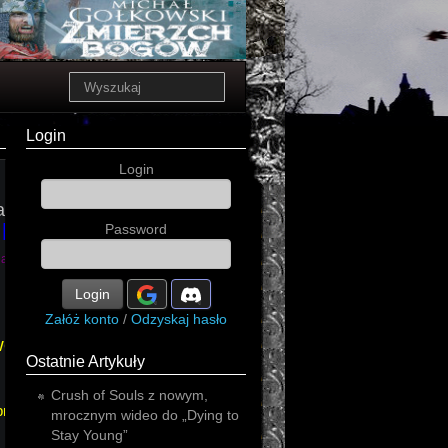
Login
Login
kryminał
asy
horror
thriller
Password
prószyński
ja
Login
Załóż konto
/
Odzyskaj hasło
wo
Ostatnie Artykuły
Crush of Souls z nowym,
prószyński
mrocznym wideo do „Dying to
Stay Young”