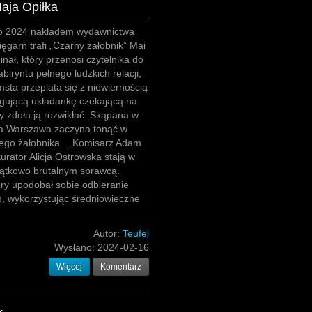
Maja Opiłka
go 2024 nakładem wydawnictwa
ięgarń trafi „Czarny żałobnik” Mai
inał, który przenosi czytelnika do
biryntu pełnego ludzkich relacji,
sta przeplata się z niewiernością
ygującą układankę czekającą na
ry zdoła ją rozwikłać. Skąpana w
ca Warszawa zaczyna tonąć w
ego żałobnika… Komisarz Adam
kurator Alicja Ostrowska stają w
jątkowo brutalnym sprawcą.
ry upodobał sobie odbieranie
m, wykorzystując średniowieczne
Autor:
Teufel
Wysłano:
2024-02-16
Więcej
Komentarz