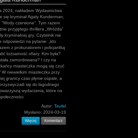
a 2024, nakładem Wydawnictwa
że się kryminał Agaty Kunderman,
y "Wody czerwone". Tym razem
tnie przyjętego thrillera „Wróżda”
y kryminalnej gry. Czytelnik nie
e odpowiedzi na pytanie: „kto
razem z prokuratorem i policjantką
alić tożsamość ofiary. Kim była?
stała zamordowana? I czy na
kańcy miasteczka mogą się czuć
 W niewielkim miasteczku przy
iej granicy czas płynie ospale, a
rzyzwyczaili się do łagodnego
towarzyszą wydarzenia, które na
społeczności.
Autor:
Teufel
Wysłano:
2024-03-19
Więcej
Komentarz