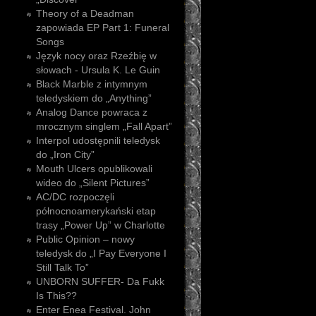
Theory of a Deadman
zapowiada EP Part 1: Funeral
Songs
Język nocy oraz Rzeźbię w
słowach - Ursula K. Le Guin
Black Marble z intymnym
teledyskiem do „Anything”
Analog Dance powraca z
mrocznym singlem „Fall Apart”
Interpol udostępnili teledysk
do „Iron City”
Mouth Ulcers opublikowali
wideo do „Silent Pictures”
AC/DC rozpoczęli
północnoamerykański etap
trasy „Power Up” w Charlotte
Public Opinion – nowy
teledysk do „I Pay Everyone I
Still Talk To”
UNBORN SUFFER- Da Fukk
Is This??
Enter Enea Festival. John