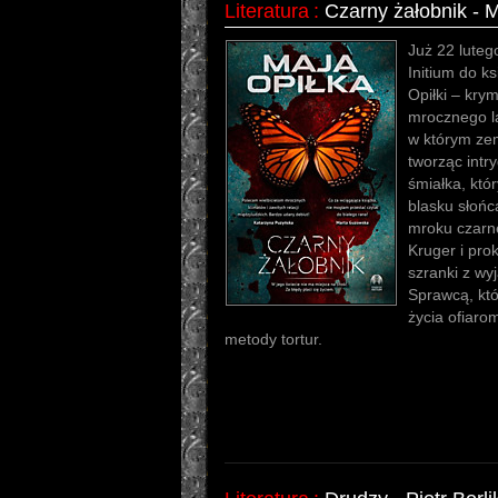
Literatura
:
Czarny żałobnik - 
Już 22 lute
Initium do ks
Opiłki – krym
mrocznego la
w którym zem
tworząc intr
śmiałka, któ
blasku słoń
mroku czarn
Kruger i pro
szranki z wy
Sprawcą, któ
życia ofiaro
metody tortur.