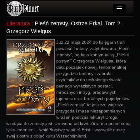
Artykuły
Literatura
:
Pieśń zemsty. Ostrze Erkal. Tom 2 -
Grzegorz Wielgus
Użytkownicy
Już 22 maja 2024 do księgarń trafi
Wydarzenia
powieść fantasy, zatytułowana „Pieśń
zemsty”, będąca kontynuacją „Pieśni
Galeria
pustyni” Grzegorza Wielgusa, która
dała początek nowej, fenomenalnej
Forum
przygodzie fantasy i zabrała
czytelników do unikalnego świata
Więcej
pełnego wyrazistych postaci,
mrocznych intryg, pradawnych
Login
tajemnic oraz brutalnych pojedynków.
„Pieśń zemsty” to jeszcze większa
przygoda i masa niezapomnianych
wrażeń podczas lektury! Droga
wiodąca do zemsty jest czerwona od krwi. Zirra ma przed sobą
tylko jeden cel – wbić Brzytwę w pierś Eristi i wyzwolić duszę
swej siostry z objęć kultu Wszechśmierci.