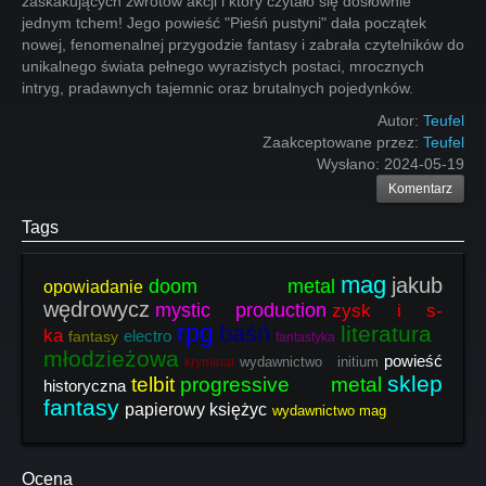
zaskakujących zwrotów akcji i który czytało się dosłownie
jednym tchem! Jego powieść "Pieśń pustyni" dała początek
nowej, fenomenalnej przygodzie fantasy i zabrała czytelników do
unikalnego świata pełnego wyrazistych postaci, mrocznych
intryg, pradawnych tajemnic oraz brutalnych pojedynków.
Autor:
Teufel
Zaakceptowane przez:
Teufel
Wysłano:
2024-05-19
Komentarz
Tags
mag
jakub
doom metal
opowiadanie
wędrowycz
mystic production
zysk i s-
rpg
baśń
literatura
ka
electro
fantasy
fantastyka
młodzieżowa
powieść
wydawnictwo initium
kryminał
sklep
telbit
progressive metal
historyczna
fantasy
papierowy księżyc
wydawnictwo mag
Ocena