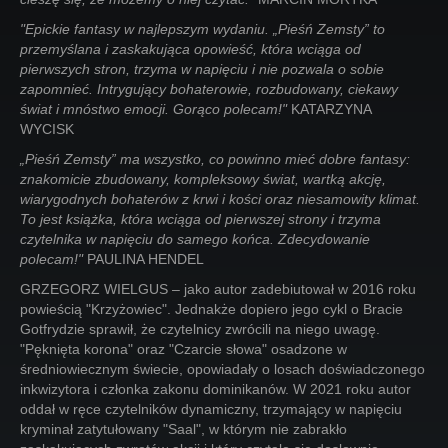
"Epickie fantasy w najlepszym wydaniu. „Pieśń Zemsty” to
przemyślana i zaskakująca opowieść, która wciąga od
pierwszych stron, trzyma w napięciu i nie pozwala o sobie
zapomnieć. Intrygujący bohaterowie, rozbudowany, ciekawy
świat i mnóstwo emocji. Gorąco polecam!"
KATARZYNA
WYCISK
„Pieśń Zemsty” ma wszystko, co powinno mieć dobre fantasy:
znakomicie zbudowany, kompleksowy świat, wartką akcję,
wiarygodnych bohaterów z krwi i kości oraz niesamowity klimat.
To jest książka, która wciąga od pierwszej strony i trzyma
czytelnika w napięciu do samego końca. Zdecydowanie
polecam!"
PAULINA HENDEL
GRZEGORZ WIELGUS – jako autor zadebiutował w 2016 roku
powieścią "Krzyżowiec". Jednakże dopiero jego cykl o Bracie
Gotfrydzie sprawił, że czytelnicy zwrócili na niego uwagę.
"Pęknięta korona" oraz "Czarcie słowa" osadzone w
średniowiecznym świecie, opowiadały o losach doświadczonego
inkwizytora i członka zakonu dominikanów. W 2021 roku autor
oddał w ręce czytelników dynamiczny, trzymający w napięciu
kryminał zatytułowany "Saal", w którym nie zabrakło