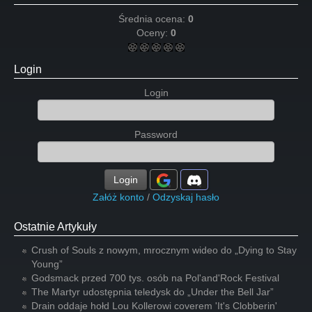
Średnia ocena:
0
Oceny:
0
Login
Login
Password
Login
Załóż konto
/
Odzyskaj hasło
Ostatnie Artykuły
Crush of Souls z nowym, mrocznym wideo do „Dying to Stay
Young”
Godsmack przed 700 tys. osób na Pol'and'Rock Festival
The Martyr udostępnia teledysk do „Under the Bell Jar”
Drain oddaje hołd Lou Kollerowi coverem 'It's Clobberin'