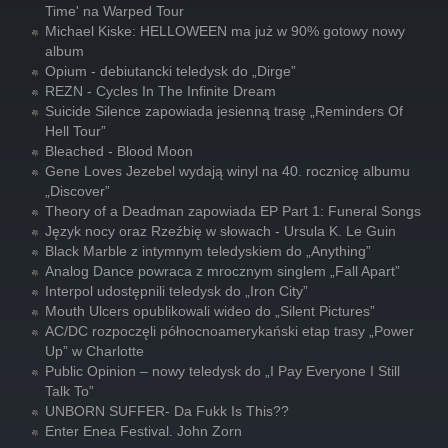
Time' na Warped Tour
Michael Kiske: HELLOWEEN ma już w 90% gotowy nowy
album
Opium - debiutancki teledysk do „Dirge”
REZN - Cycles In The Infinite Dream
Suicide Silence zapowiada jesienną trasę „Reminders Of
Hell Tour”
Bleached - Blood Moon
Gene Loves Jezebel wydają winyl na 40. rocznicę albumu
„Discover”
Theory of a Deadman zapowiada EP Part 1: Funeral Songs
Język nocy oraz Rzeźbię w słowach - Ursula K. Le Guin
Black Marble z intymnym teledyskiem do „Anything”
Analog Dance powraca z mrocznym singlem „Fall Apart”
Interpol udostępnili teledysk do „Iron City”
Mouth Ulcers opublikowali wideo do „Silent Pictures”
AC/DC rozpoczęli północnoamerykański etap trasy „Power
Up” w Charlotte
Public Opinion – nowy teledysk do „I Pay Everyone I Still
Talk To”
UNBORN SUFFER- Da Fukk Is This??
Enter Enea Festival. John Zorn