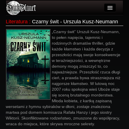
Artykuły
Literatura
:
Czarny świt - Urszula Kusz-Neumann
Użytkownicy
„Czarny świt” Urszuli Kusz-Neumann,
to pełen napięcia, tajemnic i
Wydarzenia
rodzinnych dramatów thriller, gdzie
każde kłamstwo i każda decyzja z
Galeria
przeszłości mają swoje konsekwencje
w teraźniejszości, a wewnętrzne
Forum
demony mogą zniszczyć to, co
najważniejsze. Przeszłość rzuca długi
Więcej
cień, a prawda bywa straszniejsza niż
najgorsze kłamstwo. W lutową noc
Login
2007 roku spokojna wieś Uboże staje
się sceną brutalnego morderstwa.
Młoda kobieta, z kartką zapisaną
wersetami z hymnu sybiraków w dłoni, zostaje znaleziona
martwa pod domem komisarza Rafała Hanzy i jego siostry
Wiktorii. Skonfliktowane rodzeństwo, zmuszone do współpracy,
wraca do miejsca, które skrywa mroczne sekrety.