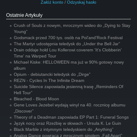
Załóż konto
/
Odzyskaj hasło
Ostatnie Artykuły
Crush of Souls z nowym, mrocznym wideo do „Dying to Stay
Young”
Godsmack przed 700 tys. osób na Pol'and'Rock Festival
The Martyr udostępnia teledysk do „Under the Bell Jar”
Drain oddaje hołd Lou Kollerowi coverem 'It's Clobberin'
Time' na Warped Tour
Michael Kiske: HELLOWEEN ma już w 90% gotowy nowy
album
Opium - debiutancki teledysk do „Dirge”
REZN - Cycles In The Infinite Dream
Suicide Silence zapowiada jesienną trasę „Reminders Of
Hell Tour”
Bleached - Blood Moon
Gene Loves Jezebel wydają winyl na 40. rocznicę albumu
„Discover”
Theory of a Deadman zapowiada EP Part 1: Funeral Songs
Język nocy oraz Rzeźbię w słowach - Ursula K. Le Guin
Black Marble z intymnym teledyskiem do „Anything”
Analog Dance powraca z mrocznym singlem „Fall Apart”