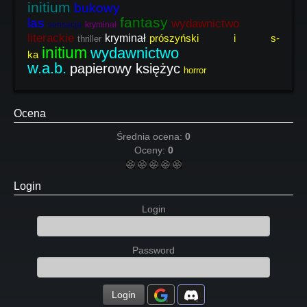
initium
bukowy
fantasy
las
wydawnictwo
sensacja
kryminał
literackie
kryminał
prószyński i s-
thriller
initium
wydawnictwo
ka
w.a.b.
papierowy księżyc
horror
Ocena
Średnia ocena:
0
Oceny:
0
Login
Login
Password
Login