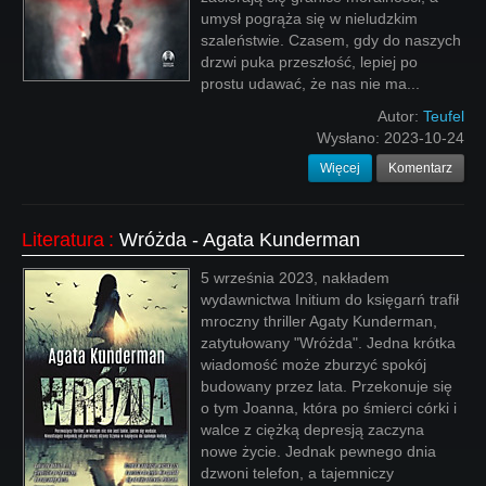
umysł pogrąża się w nieludzkim
szaleństwie. Czasem, gdy do naszych
drzwi puka przeszłość, lepiej po
prostu udawać, że nas nie ma...
Autor:
Teufel
Wysłano:
2023-10-24
Więcej
Komentarz
Literatura
:
Wróżda - Agata Kunderman
5 września 2023, nakładem
wydawnictwa Initium do księgarń trafił
mroczny thriller Agaty Kunderman,
zatytułowany "Wróżda". Jedna krótka
wiadomość może zburzyć spokój
budowany przez lata. Przekonuje się
o tym Joanna, która po śmierci córki i
walce z ciężką depresją zaczyna
nowe życie. Jednak pewnego dnia
dzwoni telefon, a tajemniczy