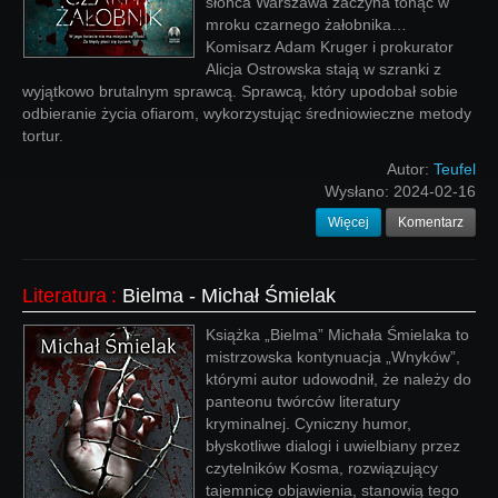
słońca Warszawa zaczyna tonąć w
mroku czarnego żałobnika…
Komisarz Adam Kruger i prokurator
Alicja Ostrowska stają w szranki z
wyjątkowo brutalnym sprawcą. Sprawcą, który upodobał sobie
odbieranie życia ofiarom, wykorzystując średniowieczne metody
tortur.
Autor:
Teufel
Wysłano:
2024-02-16
Więcej
Komentarz
Literatura
:
Bielma - Michał Śmielak
Książka „Bielma” Michała Śmielaka to
mistrzowska kontynuacja „Wnyków”,
którymi autor udowodnił, że należy do
panteonu twórców literatury
kryminalnej. Cyniczny humor,
błyskotliwe dialogi i uwielbiany przez
czytelników Kosma, rozwiązujący
tajemnicę objawienia, stanowią tego