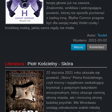
twojej głowie już na zawsze…
Znakomita, wnikliwa i wstrząsająca
powieść, której nie sposób porównać
z żadną inną. Blythe Connor pragnie
być dla swojej małej Violet czułą i
troskliwą matką, jakiej sama nigdy nie miała.
Autor:
Teufel
Wysłano:
2021-03-02
Więcej
Komentarz
Literatura
:
Piotr Kościelny - Skóra
22 stycznia 2021 roku ukazała się
powieść „Skóra” Piotra Kościelnego,
czyli mocny i wyjątkowo zaskakujący
kryminał, z potężnym ładunkiem
emocjonalnym, który ukazuje ciemną
stronę miasta, ale i mroczną stronę
ludzkiej psychiki. We Wrocławiu
zostają odnalezione zwłoki młodej