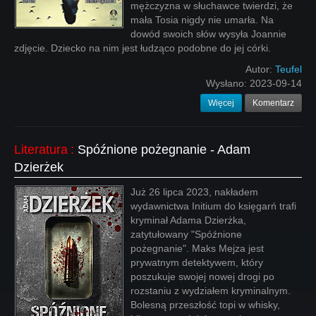
mężczyzna w słuchawce twierdzi, że
mała Tosia nigdy nie umarła. Na
dowód swoich słów wysyła Joannie
zdjęcie. Dziecko na nim jest łudząco podobne do jej córki.
Autor:
Teufel
Wysłano:
2023-09-14
Więcej
Komentarz
Literatura
:
Spóźnione pożegnanie - Adam
Dzierżek
Już 26 lipca 2023, nakładem
wydawnictwa Initium do księgarń trafi
kryminał Adama Dzierżka,
zatytułowany "Spóźnione
pożegnanie". Maks Mejza jest
prywatnym detektywem, który
poszukuje swojej nowej drogi po
rozstaniu z wydziałem kryminalnym.
Bolesną przeszłość topi w whisky,