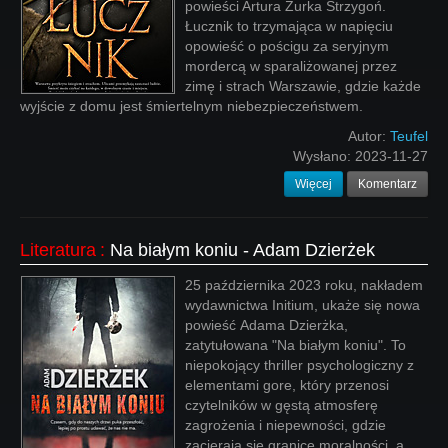
powieści Artura Żurka Strzygoń.
Łucznik to trzymająca w napięciu
opowieść o pościgu za seryjnym
mordercą w sparaliżowanej przez
zimę i strach Warszawie, gdzie każde
wyjście z domu jest śmiertelnym niebezpieczeństwem.
Autor:
Teufel
Wysłano:
2023-11-27
Więcej
Komentarz
Literatura
:
Na białym koniu - Adam Dzierżek
25 października 2023 roku, nakładem
wydawnictwa Initium, ukaże się nowa
powieść Adama Dzierżka,
zatytułowana "Na białym koniu". To
niepokojący thriller psychologiczny z
elementami gore, który przenosi
czytelników w gęstą atmosferę
zagrożenia i niepewności, gdzie
zacierają się granice moralności, a