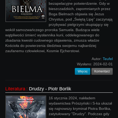
bezapelacyjne potwierdzenie. Gdy w
bieszczadzkich, zapomnianych przez
Boga Bielmach objawia się Jezus
Chrystus, pod „Świętą Lipę” zaczynają
przybywać pielgrzymi skupiający się
wokół samozwańczego proroka Samuela. Budząca wiele
wątpliwości śmierć wysłannika kurii, oddelegowanego do
zbadania kwestii cudownego objawienia, zmusza władze
Kościoła do powierzenia śledztwa swojemu najbardziej
zaufanemu człowiekowi, Kosmie Ejcherstowi.
Autor:
Teufel
Wysłano:
2024-02-01
Więcej
Komentarz
Literatura
:
Drudzy - Piotr Borlik
16 stycznia 2024, nakładem
wydawnictwa Prószyński i S-ka ukazał
się najnowszy kryminał Piotra Borlika,
zatytułowany "Drudzy". Podczas gdy