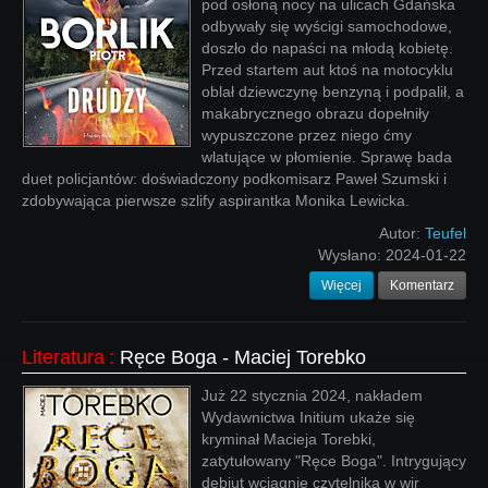
pod osłoną nocy na ulicach Gdańska
odbywały się wyścigi samochodowe,
doszło do napaści na młodą kobietę.
Przed startem aut ktoś na motocyklu
oblał dziewczynę benzyną i podpalił, a
makabrycznego obrazu dopełniły
wypuszczone przez niego ćmy
wlatujące w płomienie. Sprawę bada
duet policjantów: doświadczony podkomisarz Paweł Szumski i
zdobywająca pierwsze szlify aspirantka Monika Lewicka.
Autor:
Teufel
Wysłano:
2024-01-22
Więcej
Komentarz
Literatura
:
Ręce Boga - Maciej Torebko
Już 22 stycznia 2024, nakładem
Wydawnictwa Initium ukaże się
kryminał Macieja Torebki,
zatytułowany "Ręce Boga". Intrygujący
debiut wciągnie czytelnika w wir