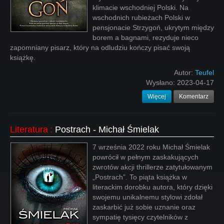
klimacie wschodniej Polski. Na
wschodnich rubieżach Polski w
pensjonacie Strzygoń, ukrytym między
borem a bagnami, rezyduje nieco
zapomniany pisarz, który na odludziu kończy pisać swoją
książkę.
Autor:
Teufel
Wysłano:
2023-04-17
Więcej
Komentarz
Literatura
:
Postrach - Michał Śmielak
7 września 2022 roku Michał Śmielak
powrócił w pełnym zaskakujących
zwrotów akcji thrillerze zatytułowanym
„Postrach”. To piąta książka w
literackim dorobku autora, który dzięki
swojemu unikalnemu stylowi zdołał
zaskarbić już sobie uznanie oraz
sympatię tysięcy czytelników z