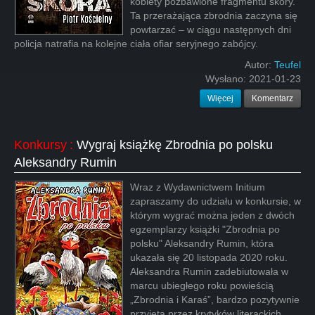
kobiety pozbawione fragmentu skóry.
Ta przerażająca zbrodnia zaczyna się
powtarzać – w ciągu następnych dni
policja natrafia na kolejne ciała ofiar seryjnego zabójcy.
Autor:
Teufel
Wysłano:
2021-01-23
Więcej
Komentarz
Konkursy
:
Wygraj książkę Zbrodnia po polsku
Aleksandry Rumin
Wraz z Wydawnictwem Initium
zapraszamy do udziału w konkursie, w
którym wygrać można jeden z dwóch
egzemplarzy książki "Zbrodnia po
polsku" Aleksandry Rumin, która
ukazała się 20 listopada 2020 roku.
Aleksandra Rumin zadebiutowała w
marcu ubiegłego roku powieścią
„Zbrodnia i Karaś”, bardzo pozytywnie
przyjętą przez krytyków literackich