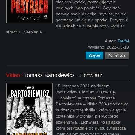
niecierpliwością wyczekujących
kolejnych jego powieści. Gdy ktoś
porywa twoje dziecko, myślisz, że nic
gorszego już cię nie spotka. Przygotuj
się jednak na zupełnie nowy wymiar
strachu i cierpienia...
Autor:
Teufel
Wysłano:
2022-09-19
Więcej
Komentarz
Video
:
Tomasz Bartosiewicz - Lichwiarz
15 listopada 2021 nakładem
wydawnictwa Initium ukazał się
„Lichwiarz” autorstwa Tomasza
Bartosiewicza – blisko 700-stronicowy,
budzący grozę thriller, który wciągnie
czytelnika w otchłań pierwotnego
szaleństwa. „Lichwiarz” to książka,
która przypadnie do gustu zwłaszcza
wielbicielom twórczości Stephena