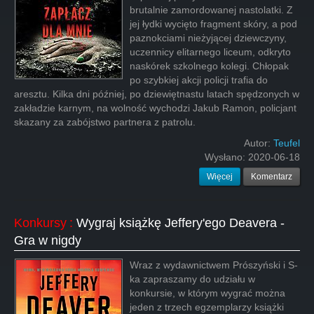
brutalnie zamordowanej nastolatki. Z
jej łydki wycięto fragment skóry, a pod
paznokciami nieżyjącej dziewczyny,
uczennicy elitarnego liceum, odkryto
naskórek szkolnego kolegi. Chłopak
po szybkiej akcji policji trafia do
aresztu. Kilka dni później, po dziewiętnastu latach spędzonych w
zakładzie karnym, na wolność wychodzi Jakub Ramon, policjant
skazany za zabójstwo partnera z patrolu.
Autor:
Teufel
Wysłano:
2020-06-18
Więcej
Komentarz
Konkursy
:
Wygraj książkę Jeffery'ego Deavera -
Gra w nigdy
Wraz z wydawnictwem Prószyński i S-
ka zapraszamy do udziału w
konkursie, w którym wygrać można
jeden z trzech egzemplarzy książki