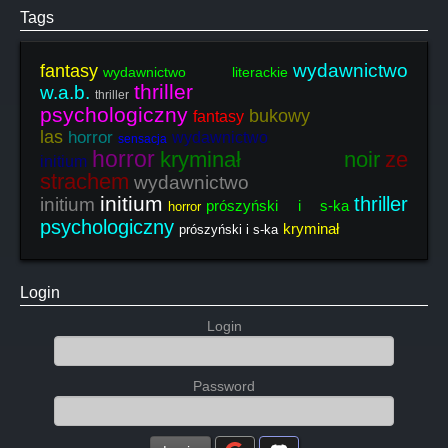
Tags
wydawnictwo
fantasy
wydawnictwo literackie
thriller
w.a.b.
thriller
psychologiczny
bukowy
fantasy
las
horror
wydawnictwo
sensacja
horror
kryminał noir
ze
initium
strachem
wydawnictwo
initium
thriller
initium
prószyński i s-ka
horror
psychologiczny
kryminał
prószyński i s-ka
Login
Login
Password