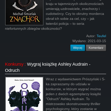
kraju w tajemniczych okolicznościach
umierają uzdrowiciele, znachorzy i
cudotwórcy. Czy to okrutny morderca
obrał ich sobie za cel, czy – jak
twierdzi policja – to seria
niefortunnych zbiegów okoliczności?
Autor:
Teufel
Wysłano:
2021-03-15
Więcej
Komentarz
Konkursy
:
Wygraj książkę Ashley Audrain -
Odruch
Wraz z wydawnictwem Prószyński i S-
ka zapraszamy do udziału w
konkursie, w którym wygrać można
jeden z dwóch egzemplarzy książki
"Odruch" Ashley Audrain. To
mistrzowsko skonstruowany thriller
psychologiczny, który zostanie w