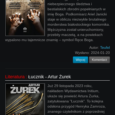
niebezpiecznego śledztwa i
bestialskich zbrodni popełnianych w
imię Boga. Podkomisarz Ariel Janicki
staje w obliczu niezwykle brutalnego
morderstwa białostockiego komornika.
Mężczyzna został unieruchomiony,
przebity maczetą, a na powiekach
wypalono mu tajemnicze znamię – symbol Ręce Boga.
Autor:
Teufel
Wysłano:
2024-01-20
Więcej
Komentarz
Literatura
:
Łucznik - Artur Żurek
Już 29 listopada 2023 roku,
nakładem Wydawnictwa Initium,
ukaże się powieść Artura Żurka,
zatytułowana "Łucznik". To kolejna
odsłona przygód Henryka Zamroza,
znanego czytelnikom z poprzedniej