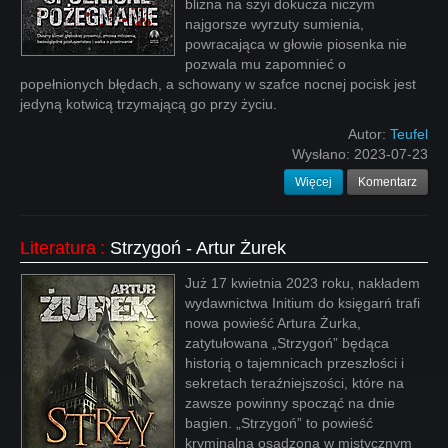
blizna na szyi dokucza niczym
najgorsze wyrzuty sumienia,
powracająca w głowie piosenka nie
pozwala mu zapomnieć o
popełnionych błędach, a schowany w szafce nocnej pocisk jest
jedyną kotwicą trzymającą go przy życiu.
Autor:
Teufel
Wysłano:
2023-07-23
Więcej
Komentarz
Literatura
:
Strzygoń - Artur Żurek
Już 17 kwietnia 2023 roku, nakładem
wydawnictwa Initium do księgarń trafi
nowa powieść Artura Żurka,
zatytułowana „Strzygoń” będąca
historią o tajemnicach przeszłości i
sekretach teraźniejszości, które na
zawsze powinny spocząć na dnie
bagien. „Strzygoń” to powieść
kryminalna osadzona w mistycznym