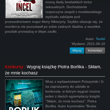
noszą ślady bestialskich tortur
seksualnych. Dochodzenie
rozpoczyna zespół z moskiewskiego
wydziału zabójstw pod
przewodnictwem major Alony Nikiszyny. Szybko okazuje się, że
morderca nie pozostawił po sobie żadnych śladów, a wszelkie
poszlaki prowadzą w ślepe zaułki.
Autor:
Teufel
Wysłano:
2021-06-10
Więcej
Komentarz
Konkursy
:
Wygraj książkę Piotra Borlika - Skłam,
że mnie kochasz
Wraz z wydawnictwem Prószyński i S-
ka zapraszamy do udziału w
konkursie, w którym wygrać można
jeden z dwóch egzemplarzy książki
"Skłam, że mnie kochasz", Piotra
Borlika. Autor kryminałów "Boska