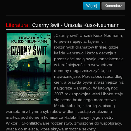
Więcej
Komentarz
Literatura
:
Czarny świt - Urszula Kusz-Neumann
„Czarny świt” Urszuli Kusz-Neumann,
to pełen napięcia, tajemnic i
rodzinnych dramatów thriller, gdzie
każde kłamstwo i każda decyzja z
przeszłości mają swoje konsekwencje
w teraźniejszości, a wewnętrzne
demony mogą zniszczyć to, co
najważniejsze. Przeszłość rzuca długi
cień, a prawda bywa straszniejsza niż
najgorsze kłamstwo. W lutową noc
2007 roku spokojna wieś Uboże staje
się sceną brutalnego morderstwa.
Młoda kobieta, z kartką zapisaną
wersetami z hymnu sybiraków w dłoni, zostaje znaleziona
martwa pod domem komisarza Rafała Hanzy i jego siostry
Wiktorii. Skonfliktowane rodzeństwo, zmuszone do współpracy,
wraca do miejsca, które skrywa mroczne sekrety.