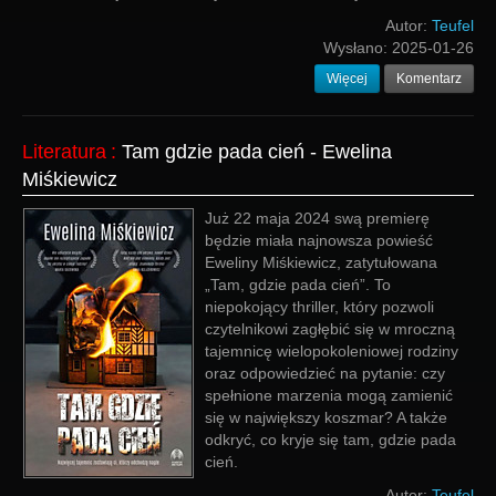
Autor:
Teufel
Wysłano:
2025-01-26
Więcej
Komentarz
Literatura
:
Tam gdzie pada cień - Ewelina
Miśkiewicz
Już 22 maja 2024 swą premierę
będzie miała najnowsza powieść
Eweliny Miśkiewicz, zatytułowana
„Tam, gdzie pada cień”. To
niepokojący thriller, który pozwoli
czytelnikowi zagłębić się w mroczną
tajemnicę wielopokoleniowej rodziny
oraz odpowiedzieć na pytanie: czy
spełnione marzenia mogą zamienić
się w największy koszmar? A także
odkryć, co kryje się tam, gdzie pada
cień.
Autor:
Teufel