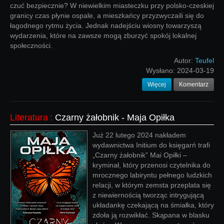
czuć bezpiecznie? W niewielkim miasteczku przy polsko-czeskiej
granicy czas płynie ospale, a mieszkańcy przyzwyczaili się do
łagodnego rytmu życia. Jednak nadejściu wiosny towarzyszą
wydarzenia, które na zawsze mogą zburzyć spokój lokalnej
społeczności.
Autor:
Teufel
Wysłano:
2024-03-19
Więcej
Komentarz
Literatura
:
Czarny żałobnik - Maja Opiłka
Już 22 lutego 2024 nakładem
wydawnictwa Initium do księgarń trafi
„Czarny żałobnik” Mai Opiłki –
kryminał, który przenosi czytelnika do
mrocznego labiryntu pełnego ludzkich
relacji, w którym zemsta przeplata się
z niewiernością tworząc intrygującą
układankę czekającą na śmiałka, który
zdoła ją rozwikłać. Skąpana w blasku