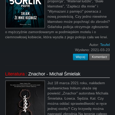
proporcja", "Materiał ludzki", "Białe
kłamstwa", "Zapłacz dla mnie" i
"Wymazani z pamięci" powraca z
nową powieścią. Czy jedno niewinne
kłamstwo może popchnąć do zbrodni?
Gdańska policja otrzymuje zgłoszenie
o mężczyźnie zamordowanym w podmiejskim motelu i o
ciemnowłosej kobiecie, która wyszła z jego pokoju cała we krwi.
Autor:
Teufel
Wysłano:
2021-03-23
Więcej
Komentarz
Literatura
:
Znachor - Michał Śmielak
Już 18 marca 2021 roku, nakładem
wydawnictwa Initium ukaże się
powieść „Znachor” autorstwa Michała
Śmielaka. Łowca. Sędzia. Kat. Czy
można oddać sprawiedliwość w ręce
jednej osoby? Czy krzywdę można
naprawić zbrodnią Na terenie całego