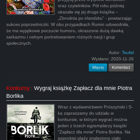
oraz czytelników. Pół roku później
ukazała się jej druga książka –
„Zbrodnia po irlandzku” - powtarzając
sukces poprzedniczki. W obu przypadkach Rumin udowodniła,
że ma wyjątkowe poczucie humoru, okraszone dużą dawką
sarkazmu i celnym portretowaniem różnych nacji i grup
społecznych.
Autor:
Teufel
Wysłano:
2020-11-26
Więcej
Komentarz
Konkursy
:
Wygraj książkę Zapłacz dla mnie Piotra
Borlika
Wraz z wydawnictwem Prószyński i S-
ka zapraszamy do udziału w
konkursie, w którym wygrać można
jeden z trzech egzemplarzy książki
"Zapłacz dla mnie" Piotra Borlika. Na
sopockiej plaży znaleziono ciało