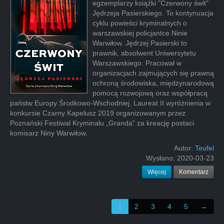
egzemplarzy książki "Czerwony świt"
Jędrzeja Pasierskiego. To kontynuacja
cyklu powieści kryminalnych o
warszawskiej policjantce Ninie
Warwiłow. Jędrzej Pasierski to
prawnik, absolwent Uniwersytetu
Warszawskiego. Pracował w
organizacjach zajmujących się prawną
ochroną środowiska, międzynarodową
pomocą rozwojową oraz współpracą
państw Europy Środkowo-Wschodniej. Laureat II wyróżnienia w
konkursie Czarny Kapelusz 2019 organizowanym przez
Poznański Festiwal Kryminału „Granda” za kreację postaci
komisarz Niny Warwiłow.
Autor:
Teufel
Wysłano:
2020-03-23
Więcej
Komentarz
1
2
3
4
5
→