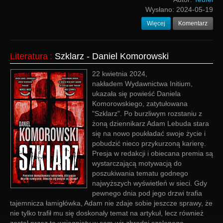
Wysłano:
2024-05-19
Więcej
Komentarz
Literatura
:
Szklarz - Daniel Komorowski
22 kwietnia 2024,
nakładem Wydawnictwa Initium,
ukazała się powieść Daniela
Komorowskiego, zatytułowana
"Szklarz". Po burzliwym rozstaniu z
żoną dziennikarz Adam Lebuda stara
się na nowo poukładać swoje życie i
pobudzić nieco przykurzoną karierę.
Presja w redakcji i obiecana premia są
wystarczającą motywacją do
poszukiwania tematu godnego
najwyższych wyświetleń w sieci. Gdy
pewnego dnia pod jego drzwi trafia
tajemnicza łamigłówka, Adam nie zdaje sobie jeszcze sprawy, że
nie tylko trafił mu się doskonały temat na artykuł, lecz również