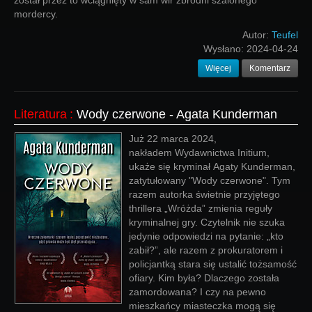
został przez to wciągnięty w sam wir zbrodni szalonego
mordercy.
Autor:
Teufel
Wysłano:
2024-04-24
Więcej
Komentarz
Literatura
:
Wody czerwone - Agata Kunderman
Już 22 marca 2024,
nakładem Wydawnictwa Initium,
ukaże się kryminał Agaty Kunderman,
zatytułowany "Wody czerwone". Tym
razem autorka świetnie przyjętego
thrillera „Wróżda” zmienia reguły
kryminalnej gry. Czytelnik nie szuka
jedynie odpowiedzi na pytanie: „kto
zabił?”, ale razem z prokuratorem i
policjantką stara się ustalić tożsamość
ofiary. Kim była? Dlaczego została
zamordowana? I czy na pewno
mieszkańcy miasteczka mogą się