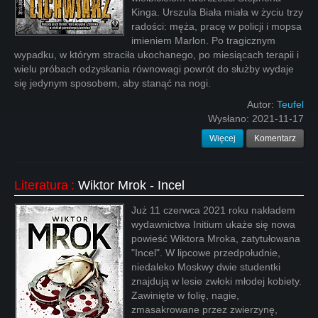
Kinga. Urszula Biała miała w życiu trzy
radości: męża, pracę w policji i mopsa
imieniem Marlon. Po tragicznym
wypadku, w którym straciła ukochanego, po miesiącach terapii i
wielu próbach odzyskania równowagi powrót do służby wydaje
się jedynym sposobem, aby stanąć na nogi.
Autor:
Teufel
Wysłano:
2021-11-17
Więcej
Komentarz
Literatura
:
Wiktor Mrok - Incel
Już 11 czerwca 2021 roku nakładem
wydawnictwa Initium ukaże się nowa
powieść Wiktora Mroka, zatytułowana
"Incel". W lipcowe przedpołudnie,
niedaleko Moskwy dwie studentki
znajdują w lesie zwłoki młodej kobiety.
Zawinięte w folię, nagie,
zmasakrowane przez zwierzynę,