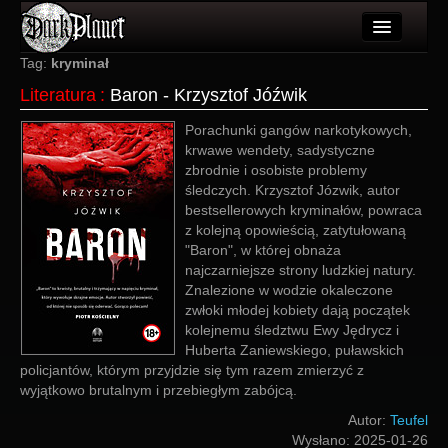
Artykuły
Tag:
kryminał
Literatura
:
Baron - Krzysztof Jóźwik
Użytkownicy
Porachunki gangów narkotykowych,
Wydarzenia
krwawe wendety, sadystyczne
zbrodnie i osobiste problemy
Galeria
śledczych. Krzysztof Józwik, autor
bestsellerowych kryminałów, powraca
Forum
z kolejną opowieścią, zatytułowaną
"Baron", w której obnaża
Więcej
najczarniejsze strony ludzkiej natury.
Znalezione w wodzie okaleczone
Login
zwłoki młodej kobiety dają początek
kolejnemu śledztwu Ewy Jędrycz i
Huberta Zaniewskiego, puławskich
policjantów, którym przyjdzie się tym razem zmierzyć z
wyjątkowo brutalnym i przebiegłym zabójcą.
Autor:
Teufel
Wysłano:
2025-01-26