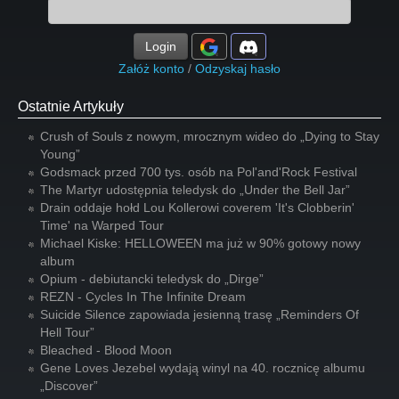
Login
Załóż konto
/
Odzyskaj hasło
Ostatnie Artykuły
Crush of Souls z nowym, mrocznym wideo do „Dying to Stay
Young”
Godsmack przed 700 tys. osób na Pol'and'Rock Festival
The Martyr udostępnia teledysk do „Under the Bell Jar”
Drain oddaje hołd Lou Kollerowi coverem 'It's Clobberin'
Time' na Warped Tour
Michael Kiske: HELLOWEEN ma już w 90% gotowy nowy
album
Opium - debiutancki teledysk do „Dirge”
REZN - Cycles In The Infinite Dream
Suicide Silence zapowiada jesienną trasę „Reminders Of
Hell Tour”
Bleached - Blood Moon
Gene Loves Jezebel wydają winyl na 40. rocznicę albumu
„Discover”