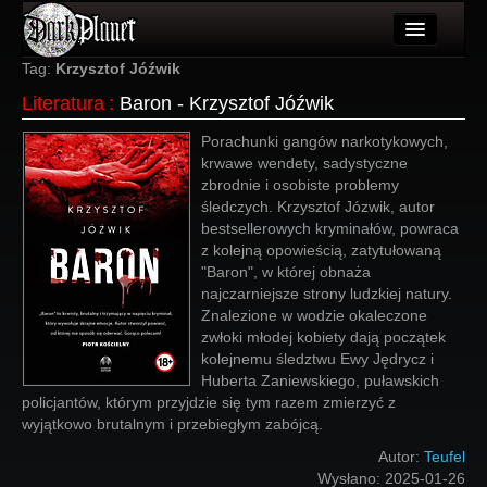
Artykuły
Tag:
Krzysztof Jóźwik
Literatura
:
Baron - Krzysztof Jóźwik
Użytkownicy
Porachunki gangów narkotykowych,
Wydarzenia
krwawe wendety, sadystyczne
zbrodnie i osobiste problemy
Galeria
śledczych. Krzysztof Józwik, autor
bestsellerowych kryminałów, powraca
Forum
z kolejną opowieścią, zatytułowaną
"Baron", w której obnaża
Więcej
najczarniejsze strony ludzkiej natury.
Znalezione w wodzie okaleczone
Login
zwłoki młodej kobiety dają początek
kolejnemu śledztwu Ewy Jędrycz i
Huberta Zaniewskiego, puławskich
policjantów, którym przyjdzie się tym razem zmierzyć z
wyjątkowo brutalnym i przebiegłym zabójcą.
Autor:
Teufel
Wysłano:
2025-01-26