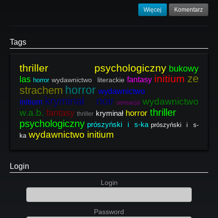
Więcej
Komentarz
Tags
thriller psychologiczny
bukowy
ze
initium
las
fantasy
wydawnictwo literackie
horror
horror
strachem
wydawnictwo
kryminał noir
wydawnictwo
initium
sensacja
thriller
w.a.b.
fantasy
horror
kryminał
thriller
psychologiczny
prószyński i s-ka
prószyński i s-
wydawnictwo initium
ka
Login
Login
Password