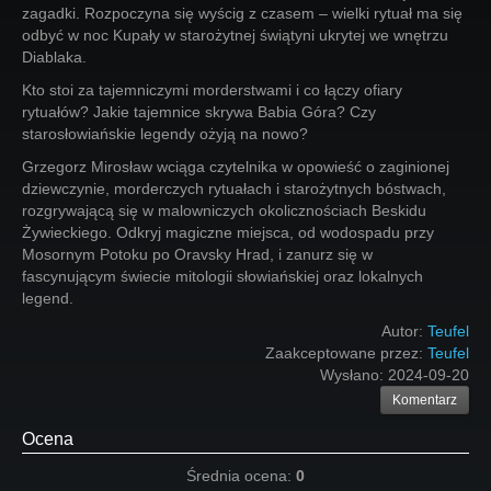
zagadki. Rozpoczyna się wyścig z czasem – wielki rytuał ma się
odbyć w noc Kupały w starożytnej świątyni ukrytej we wnętrzu
Diablaka.
Kto stoi za tajemniczymi morderstwami i co łączy ofiary
rytuałów? Jakie tajemnice skrywa Babia Góra? Czy
starosłowiańskie legendy ożyją na nowo?
Grzegorz Mirosław wciąga czytelnika w opowieść o zaginionej
dziewczynie, morderczych rytuałach i starożytnych bóstwach,
rozgrywającą się w malowniczych okolicznościach Beskidu
Żywieckiego. Odkryj magiczne miejsca, od wodospadu przy
Mosornym Potoku po Oravsky Hrad, i zanurz się w
fascynującym świecie mitologii słowiańskiej oraz lokalnych
legend.
Autor:
Teufel
Zaakceptowane przez:
Teufel
Wysłano:
2024-09-20
Komentarz
Ocena
Średnia ocena:
0