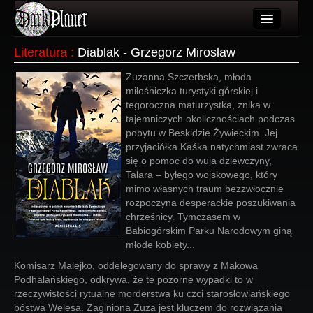
Artykuły
Literatura
:
Diablak - Grzegorz Mirosław
Użytkownicy
Zuzanna Szczerbska, młoda
miłośniczka turystyki górskiej i
Wydarzenia
tegoroczna maturzystka, znika w
tajemniczych okolicznościach podczas
Galeria
pobytu w Beskidzie Żywieckim. Jej
przyjaciółka Kaśka natychmiast zwraca
Forum
się o pomoc do wuja dziewczyny,
Talara – byłego wojskowego, który
Więcej
mimo własnych traum bezzwłocznie
rozpoczyna desperackie poszukiwania
Login
chrześnicy. Tymczasem w
Babiogórskim Parku Narodowym giną
młode kobiety...
Komisarz Malejko, oddelegowany do sprawy z Makowa
Podhalańskiego, odkrywa, że te pozorne wypadki to w
rzeczywistości rytualne morderstwa ku czci starosłowiańskiego
bóstwa Welesa. Zaginiona Zuza jest kluczem do rozwiązania