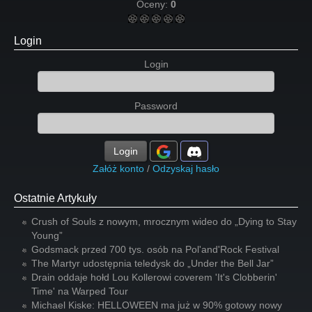
Oceny:
0
Login
Login
Password
Login
Załóż konto
/
Odzyskaj hasło
Ostatnie Artykuły
Crush of Souls z nowym, mrocznym wideo do „Dying to Stay
Young”
Godsmack przed 700 tys. osób na Pol'and'Rock Festival
The Martyr udostępnia teledysk do „Under the Bell Jar”
Drain oddaje hołd Lou Kollerowi coverem 'It's Clobberin'
Time' na Warped Tour
Michael Kiske: HELLOWEEN ma już w 90% gotowy nowy