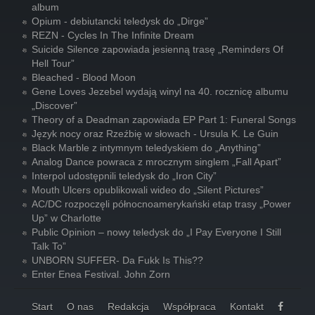
album
Opium - debiutancki teledysk do „Dirge”
REZN - Cycles In The Infinite Dream
Suicide Silence zapowiada jesienną trasę „Reminders Of
Hell Tour”
Bleached - Blood Moon
Gene Loves Jezebel wydają winyl na 40. rocznicę albumu
„Discover”
Theory of a Deadman zapowiada EP Part 1: Funeral Songs
Język nocy oraz Rzeźbię w słowach - Ursula K. Le Guin
Black Marble z intymnym teledyskiem do „Anything”
Analog Dance powraca z mrocznym singlem „Fall Apart”
Interpol udostępnili teledysk do „Iron City”
Mouth Ulcers opublikowali wideo do „Silent Pictures”
AC/DC rozpoczęli północnoamerykański etap trasy „Power
Up” w Charlotte
Public Opinion – nowy teledysk do „I Pay Everyone I Still
Talk To”
UNBORN SUFFER- Da Fukk Is This??
Enter Enea Festival. John Zorn
Start
O nas
Redakcja
Współpraca
Kontakt