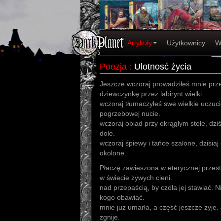
Artykuły
Użytkownicy
W
Poezja
:
Ulotnosć życia
Jeszcze wczoraj prowadziłeś mnie przez
dziewczynkę przez labi
wczoraj tłumaczyłeś swe wielkie uczuci
pogrzebowej nu
wczoraj obiad przy okrągłym stole, dzi
dole. J
wczoraj śpiewy i tańce szalone, dzisiaj
okolone.
Płaczę zawieszona w eterycznej przest
w świecie żywych
nad przepaścią, by czoła jej stawiać
kogo obawi
mnie już umarła, a część jeszcze żyje.
zgnije. Wie