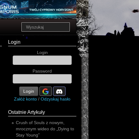
Login
Login
Password
Login
Załóż konto
/
Odzyskaj hasło
Ostatnie Artykuły
Crush of Souls z nowym,
mrocznym wideo do „Dying to
Stay Young”