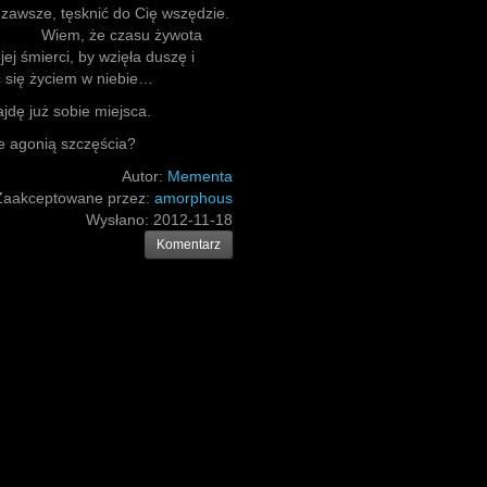
zawsze, tęsknić do Cię wszędzie.
asu żywota
ej śmierci, by wzięła duszę i
c się życiem w niebie…
jdę już sobie miejsca.
ak nie agonią szczęścia?
Autor:
Mementa
Zaakceptowane przez:
amorphous
Wysłano:
2012-11-18
Komentarz