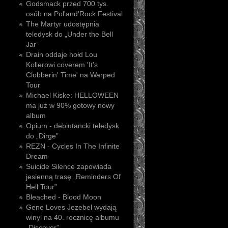
Godsmack przed 700 tys.
osób na Pol'and'Rock Festival
The Martyr udostępnia
teledysk do „Under the Bell
Jar”
Drain oddaje hołd Lou
Kollerowi coverem 'It's
Clobberin' Time' na Warped
Tour
Michael Kiske: HELLOWEEN
ma już w 90% gotowy nowy
album
Opium - debiutancki teledysk
do „Dirge”
REZN - Cycles In The Infinite
Dream
Suicide Silence zapowiada
jesienną trasę „Reminders Of
Hell Tour”
Bleached - Blood Moon
Gene Loves Jezebel wydają
winyl na 40. rocznicę albumu
„Discover”