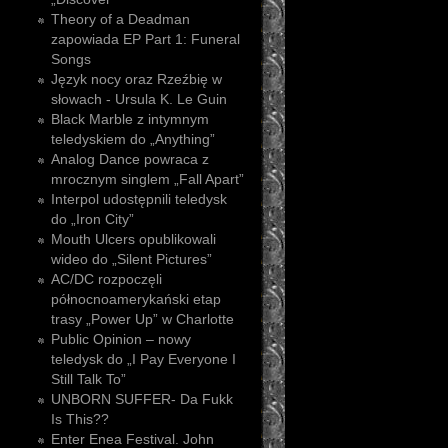
Theory of a Deadman
zapowiada EP Part 1: Funeral
Songs
Język nocy oraz Rzeźbię w
słowach - Ursula K. Le Guin
Black Marble z intymnym
teledyskiem do „Anything”
Analog Dance powraca z
mrocznym singlem „Fall Apart”
Interpol udostępnili teledysk
do „Iron City”
Mouth Ulcers opublikowali
wideo do „Silent Pictures”
AC/DC rozpoczęli
północnoamerykański etap
trasy „Power Up” w Charlotte
Public Opinion – nowy
teledysk do „I Pay Everyone I
Still Talk To”
UNBORN SUFFER- Da Fukk
Is This??
Enter Enea Festival. John