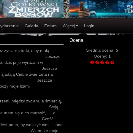
ydarzenia
Galeria
Forum
Więcej
Login
Ocena
Średnia ocena:
5
 życia rozterki, niby małą
Oceny:
1
rynt wielki. Jeszcze
e, dziś ja je wyrażam w
cie. Jeszcze
ś zjadają Ciebie zwierzęta na
eszcze
 oczy moje łzami
rzeni, między życiem, a śmiercią,
 cieni. Stoję
. Nie mam się o co martwić, o
ać. Część
 Jest po to, by walczyć nim i ona
m, że moje