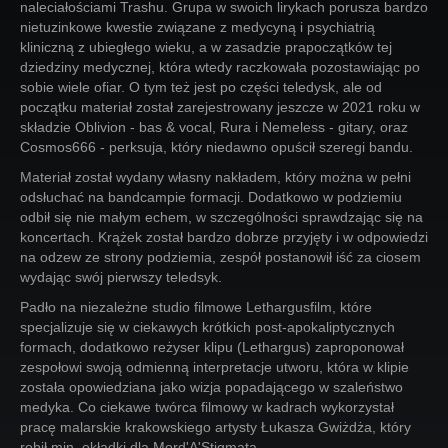
naleciałościami Trashu. Grupa w swoich lirykach porusza bardzo
nietuzinkowe kwestie związane z medycyną i psychiatrią
kliniczną z ubiegłego wieku, a w zasadzie prapoczątków tej
dziedziny medycznej, która wtedy raczkowała pozostawiając po
sobie wiele ofiar. O tym też jest po części teledysk, ale od
początku materiał został zarejestrowany jeszcze w 2021 roku w
składzie Oblivion - bas & vocal, Rura i Nemeless - gitary, oraz
Cosmos666 - perksuja, który niedawno opuścił szeregi bandu.
Materiał został wydany własny nakładem, który można w pełni
odsłuchać na bandcampie formacji. Dodatkowo w podziemiu
odbił się nie małym echem, w szczególności sprawdzając się na
koncertach. Krążek został bardzo dobrze przyjęty i w odpowiedzi
na odzew ze strony podziemia, zespół postanowił iść za ciosem
wydając swój pierwszy teledsyk.
Padło na niezależne studio filmowe Lethargusfilm, które
specjalizuje się w ciekawych krótkich post-apokaliptycznych
formach, dodatkowo reżyser klipu (Lethargus) zaproponował
zespołowi swoją odmienną interpretacje utworu, która w klipie
została opowiedziana jako wizja popadającego w szaleństwo
medyka. Co ciekawe twórca filmowy w kadrach wykorzystał
pracę malarskie krakowskiego artysty Łukasza Gwiżdża, który
robił min. okładki dla Mord'A'Stigmata.