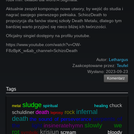
Aktualnie zespół komponuje nowe utwory, by wejść do studia i
nagrać swojego pierwszego pełniaka. SchiozDeath to
propozycja dla fanów starej szkoły Death Metalu, dlatego tym
bardziej warto przyjżeć się nieco bliżej ich twórczości.
Oficjalny singiel dostępny na profilu youtube.
https://www.youtube.com/watch?v=OW-
F8zBpK_w&ab_channel=SchizoDeath
Autor:
Lethargus
Zaakceptowane przez:
Teufel
Wysłano:
2023-09-23
Komentarz
Tags
sludge
chuck
spiritual healing
metal
infernal
death
rock
schuldiner
leprosy
death
serpents of
the sound of perseverance
slowly we
the light
insineratehymn
rot
krisiun
symbolic
scream bloody