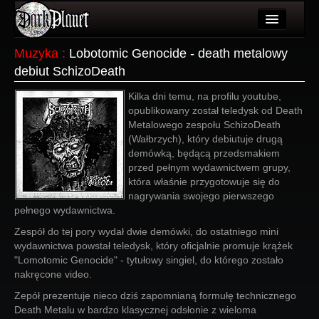
Artykuły
Muzyka
:
Lobotomic Genocide - death metalowy
debiut SchizoDeath
Użytkownicy
Kilka dni temu, na profilu youtube,
Wydarzenia
opublikowany został teledysk od Death
Metalowego zespołu SchizoDeath
Galeria
(Wałbrzych), który debiutuje drugą
demówką, będącą przedsmakiem
Forum
przed pełnym wydawnictwem grupy,
która właśnie przygotowuje się do
Więcej
nagrywania swojego pierwszego
pełnego wydawnictwa.
Login
Zespół do tej pory wydał dwie demówki, do ostatniego mini
wydawnictwa powstał teledysk, który oficjalnie promuje krążek
"Lomotomic Genocide" - tytułowy singiel, do którego zostało
nakręcone video.
Zepół prezentuje nieco dziś zapomnianą formułę technicznego
Death Metalu w bardzo klasycznej odsłonie z wieloma