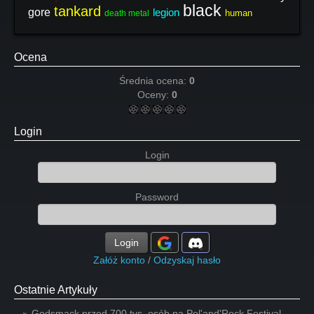
black
tankard
gore
legion
human
death metal
Ocena
Średnia ocena:
0
Oceny:
0
Login
Login
Password
Login
Załóż konto
/
Odzyskaj hasło
Ostatnie Artykuły
Godsmack przed 700 tys. osób na Pol'and'Rock Festival