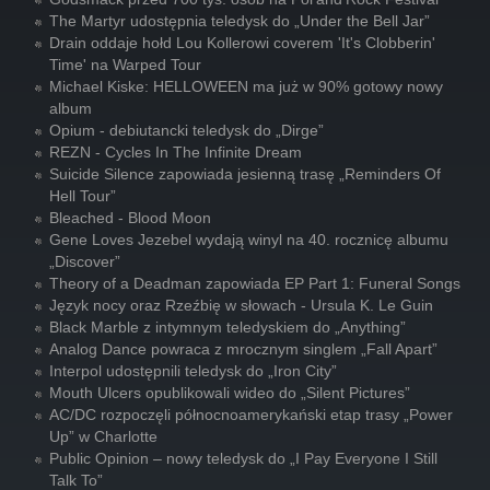
The Martyr udostępnia teledysk do „Under the Bell Jar”
Drain oddaje hołd Lou Kollerowi coverem 'It's Clobberin'
Time' na Warped Tour
Michael Kiske: HELLOWEEN ma już w 90% gotowy nowy
album
Opium - debiutancki teledysk do „Dirge”
REZN - Cycles In The Infinite Dream
Suicide Silence zapowiada jesienną trasę „Reminders Of
Hell Tour”
Bleached - Blood Moon
Gene Loves Jezebel wydają winyl na 40. rocznicę albumu
„Discover”
Theory of a Deadman zapowiada EP Part 1: Funeral Songs
Język nocy oraz Rzeźbię w słowach - Ursula K. Le Guin
Black Marble z intymnym teledyskiem do „Anything”
Analog Dance powraca z mrocznym singlem „Fall Apart”
Interpol udostępnili teledysk do „Iron City”
Mouth Ulcers opublikowali wideo do „Silent Pictures”
AC/DC rozpoczęli północnoamerykański etap trasy „Power
Up” w Charlotte
Public Opinion – nowy teledysk do „I Pay Everyone I Still
Talk To”