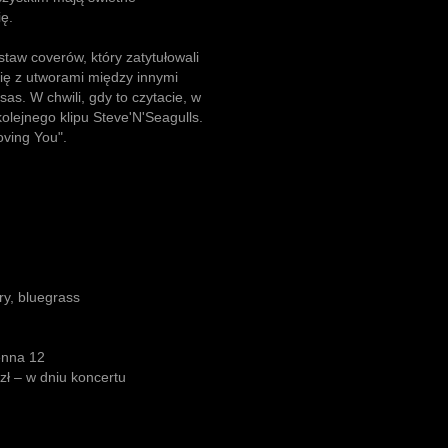
ę.
taw coverów, który zatytułowali
 się z utworami między innymi
as. W chwili, gdy to czytacie, w
kolejnego klipu Steve'N'Seagulls.
oving You".
y, bluegrass
enna 12
zł – w dniu koncertu