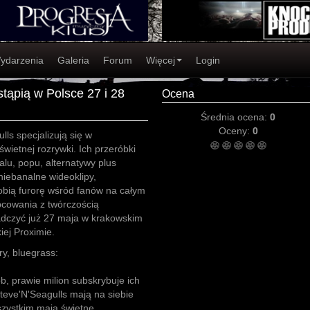
ydarzenia
Galeria
Forum
Więcej
Login
tąpią w Polsce 27 i 28
Ocena
Średnia ocena:
0
Oceny:
0
lls specjalizują się w
świetnej rozrywki. Ich przeróbki
lu, popu, alternatywy plus
 niebanalne wideoklipy,
obią furorę wśród fanów na całym
cowania z twórczością
adczyć już 27 maja w krakowskim
ej Proximie.
y, bluegrass:
ób, prawie milion subskrybuje ich
teve'N'Seagulls mają na siebie
szystkim mają świetne