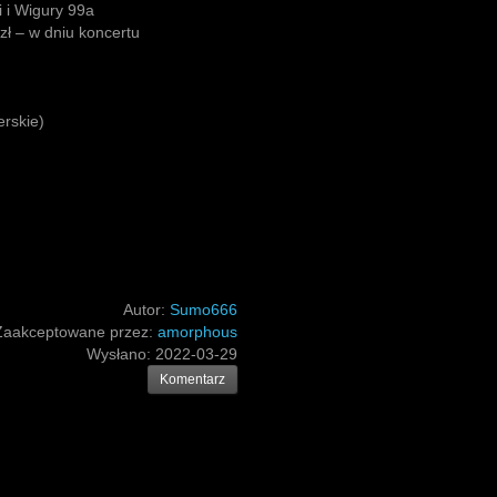
 i Wigury 99a
zł – w dniu koncertu
erskie)
Autor:
Sumo666
Zaakceptowane przez:
amorphous
Wysłano:
2022-03-29
Komentarz