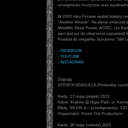
umiejętności muzyczne oraz wyobraźni
W 2020 roku Finowie wydali kolejny zes
"Another Miracle". Na płycie zmierzyli
Metalliki, Deep Purple, AC/DC, czy Kans
sieci jest już do obejrzenia zapowiedź 
Powstał do megahitu Scorpions "Still L
-
FACEBOOK
-
YOUTUBE
-
INSTAGRAM
Zagrają:
STEVE'N'SEAGULLS (Finlandia) countr
Kiedy: 27 maja (piątek) 2022
Gdzie: Kraków @ Hype Park, ul. Kami
Bilety: 99/109 zł – przedsprzedaż, 120 
Organizator: Knock Out Productions
Kiedy: 28 maja (sobota) 2022