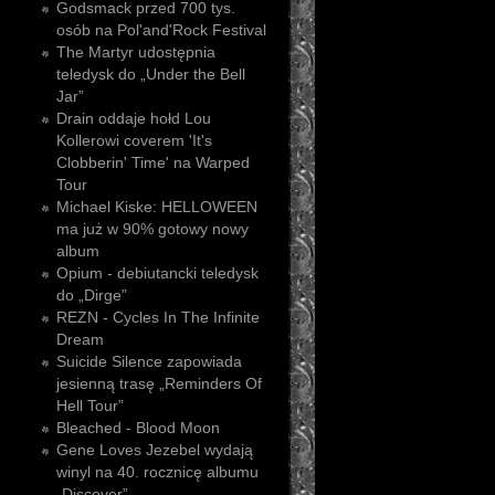
Godsmack przed 700 tys.
osób na Pol'and'Rock Festival
The Martyr udostępnia
teledysk do „Under the Bell
Jar”
Drain oddaje hołd Lou
Kollerowi coverem 'It's
Clobberin' Time' na Warped
Tour
Michael Kiske: HELLOWEEN
ma już w 90% gotowy nowy
album
Opium - debiutancki teledysk
do „Dirge”
REZN - Cycles In The Infinite
Dream
Suicide Silence zapowiada
jesienną trasę „Reminders Of
Hell Tour”
Bleached - Blood Moon
Gene Loves Jezebel wydają
winyl na 40. rocznicę albumu
„Discover”