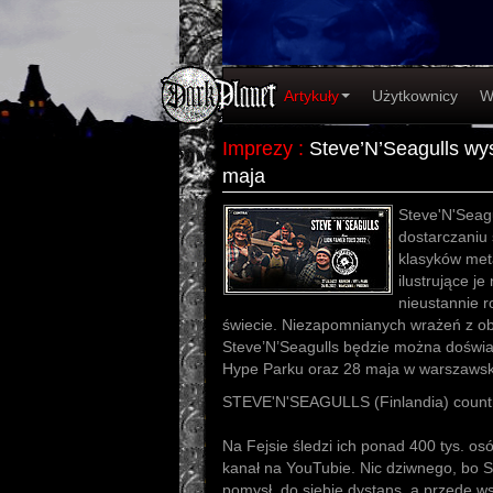
Artykuły
Użytkownicy
W
Imprezy
:
Steve’N’Seagulls wys
maja
Steve'N'Seagu
dostarczaniu 
klasyków meta
ilustrujące je
nieustannie r
świecie. Niezapomnianych wrażeń z ob
Steve’N’Seagulls będzie można doświ
Hype Parku oraz 28 maja w warszawski
STEVE'N'SEAGULLS (Finlandia) countr
Na Fejsie śledzi ich ponad 400 tys. os
kanał na YouTubie. Nic dziwnego, bo S
pomysł, do siebie dystans, a przede w