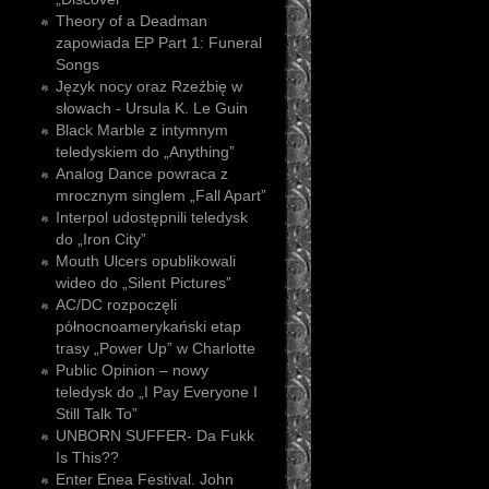
Theory of a Deadman
zapowiada EP Part 1: Funeral
Songs
Język nocy oraz Rzeźbię w
słowach - Ursula K. Le Guin
Black Marble z intymnym
teledyskiem do „Anything”
Analog Dance powraca z
mrocznym singlem „Fall Apart”
Interpol udostępnili teledysk
do „Iron City”
Mouth Ulcers opublikowali
wideo do „Silent Pictures”
AC/DC rozpoczęli
północnoamerykański etap
trasy „Power Up” w Charlotte
Public Opinion – nowy
teledysk do „I Pay Everyone I
Still Talk To”
UNBORN SUFFER- Da Fukk
Is This??
Enter Enea Festival. John