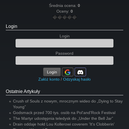
Średnia ocena:
0
Oceny:
0
Login
Login
Password
Login
Załóż konto
/
Odzyskaj hasło
Ostatnie Artykuły
Crush of Souls z nowym, mrocznym wideo do „Dying to Stay
Young”
Godsmack przed 700 tys. osób na Pol'and'Rock Festival
The Martyr udostępnia teledysk do „Under the Bell Jar”
Drain oddaje hołd Lou Kollerowi coverem 'It's Clobberin'