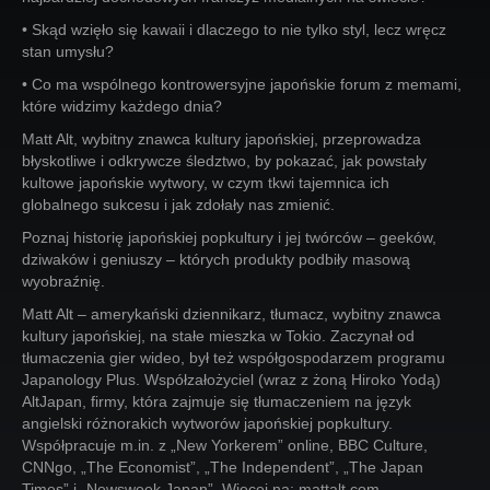
• Skąd wzięło się kawaii i dlaczego to nie tylko styl, lecz wręcz
stan umysłu?
• Co ma wspólnego kontrowersyjne japońskie forum z memami,
które widzimy każdego dnia?
Matt Alt, wybitny znawca kultury japońskiej, przeprowadza
błyskotliwe i odkrywcze śledztwo, by pokazać, jak powstały
kultowe japońskie wytwory, w czym tkwi tajemnica ich
globalnego sukcesu i jak zdołały nas zmienić.
Poznaj historię japońskiej popkultury i jej twórców – geeków,
dziwaków i geniuszy – których produkty podbiły masową
wyobraźnię.
Matt Alt – amerykański dziennikarz, tłumacz, wybitny znawca
kultury japońskiej, na stałe mieszka w Tokio. Zaczynał od
tłumaczenia gier wideo, był też współgospodarzem programu
Japanology Plus. Współzałożyciel (wraz z żoną Hiroko Yodą)
AltJapan, firmy, która zajmuje się tłumaczeniem na język
angielski różnorakich wytworów japońskiej popkultury.
Współpracuje m.in. z „New Yorkerem” online, BBC Culture,
CNNgo, „The Economist”, „The Independent”, „The Japan
Times” i „Newsweek Japan”. Więcej na: mattalt.com.