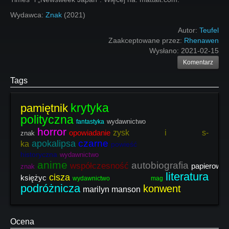
Wydawca:
Znak
(2021)
Autor:
Teufel
Zaakceptowane przez:
Rhenawen
Wysłano:
2021-02-15
Komentarz
Tags
krytyka
pamiętnik
polityczna
wydawnictwo
fantastyka
horror
opowiadanie
zysk i s-
znak
czarne
apokalipsa
ka
powieść
historyczna
wydawnictwo
anime
autobiografia
współczesność
papierowy
znak
literatura
cisza
księżyc
wydawnictwo mag
podróżnicza
konwent
marilyn manson
Ocena