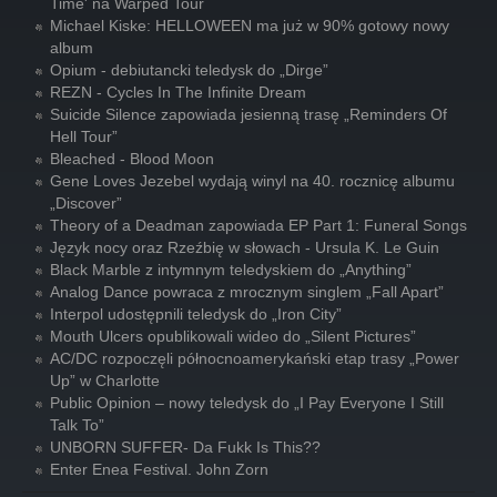
Time' na Warped Tour
Michael Kiske: HELLOWEEN ma już w 90% gotowy nowy
album
Opium - debiutancki teledysk do „Dirge”
REZN - Cycles In The Infinite Dream
Suicide Silence zapowiada jesienną trasę „Reminders Of
Hell Tour”
Bleached - Blood Moon
Gene Loves Jezebel wydają winyl na 40. rocznicę albumu
„Discover”
Theory of a Deadman zapowiada EP Part 1: Funeral Songs
Język nocy oraz Rzeźbię w słowach - Ursula K. Le Guin
Black Marble z intymnym teledyskiem do „Anything”
Analog Dance powraca z mrocznym singlem „Fall Apart”
Interpol udostępnili teledysk do „Iron City”
Mouth Ulcers opublikowali wideo do „Silent Pictures”
AC/DC rozpoczęli północnoamerykański etap trasy „Power
Up” w Charlotte
Public Opinion – nowy teledysk do „I Pay Everyone I Still
Talk To”
UNBORN SUFFER- Da Fukk Is This??
Enter Enea Festival. John Zorn