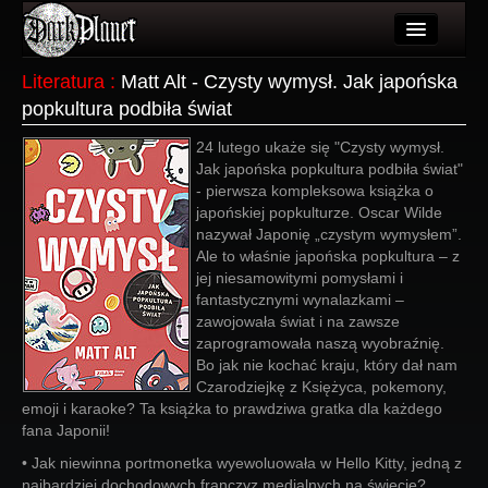
Artykuły
Literatura
:
Matt Alt - Czysty wymysł. Jak japońska
popkultura podbiła świat
Użytkownicy
24 lutego ukaże się "Czysty wymysł.
Wydarzenia
Jak japońska popkultura podbiła świat"
- pierwsza kompleksowa książka o
Galeria
japońskiej popkulturze. Oscar Wilde
nazywał Japonię „czystym wymysłem”.
Forum
Ale to właśnie japońska popkultura – z
jej niesamowitymi pomysłami i
Więcej
fantastycznymi wynalazkami –
zawojowała świat i na zawsze
Login
zaprogramowała naszą wyobraźnię.
Bo jak nie kochać kraju, który dał nam
Czarodziejkę z Księżyca, pokemony,
emoji i karaoke? Ta książka to prawdziwa gratka dla każdego
fana Japonii!
• Jak niewinna portmonetka wyewoluowała w Hello Kitty, jedną z
najbardziej dochodowych franczyz medialnych na świecie?