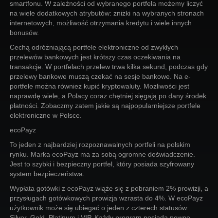
smartfonu. W zależności od wybranego portfela możemy liczyć
na wiele dodatkowych atrybutów: zniżki na wybranych stronach
internetowych, możliwość otrzymania kredytu i wiele innych
bonusów.
Cechą odróżniającą portfele elektroniczne od zwykłych
przelewów bankowych jest krótszy czas oczekiwania na
transakcje. W portfelach przelew trwa kilka sekund, podczas gdy
przelewy bankowe muszą czekać na sesje bankowe. Na e-
portfele można również kupić kryptowaluty. Możliwości jest
naprawdę wiele, a Polacy coraz chętniej sięgają po dany środek
płatności. Zobaczmy zatem jakie są najpopularniejsze portfele
elektroniczne w Polsce.
ecoPayz
To jeden z najbardziej rozpoznawalnych portfeli na polskim
rynku. Marka ecoPayz ma za sobą ogromne doświadczenie.
Jest to szybki i bezpieczny portfel, który posiada szyfrowany
system bezpieczeństwa.
Wypłata gotówki z ecoPayz wiąże się z pobraniem 2% prowizji, a
przysługach gotówkowych prowizja wzrasta do 4%. W ecoPayz
użytkownik może się ubiegać o jeden z czterech statusów:
Silver, Gold, Platinum i VIP. Każdy program posiada pewne