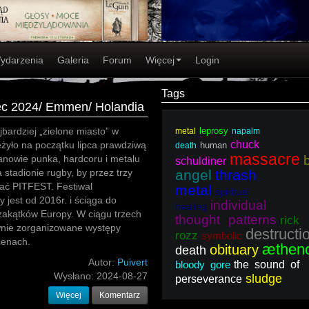
ydarzenia
Galeria
Forum
Więcej
Login
Tags
piec 2024/ Emmen/ Holandia
ardziej „zielone miasto” w
leprosy
metal
napalm
chuck
eżyło na początku lipca prawdziwą
human
death
massacre
anowie punka, hardcoru i metalu
schuldiner
a stadionie rugby, by przez trzy
angel
thrash
ać PITFEST. Festiwal
metal
spiritual
 jest od 2016r. i ściąga do
individual
healing
akątków Europy. W ciągu trzech
thought patterns
rick
awnie zorganizowane występy
destructi
rozz
symbolic
cenach.
æthen
obituary
death
Autor:
Puivert
bloody gore
the sound of
Wysłano:
2024-08-27
sludge
perseverance
Więcej
Komentarz