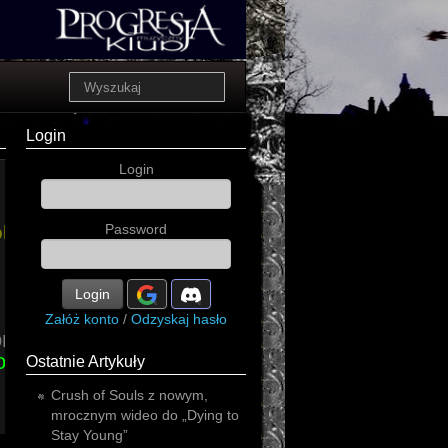
Login
Login
morbid
Password
black
Login
Załóż konto
/
Odzyskaj hasło
on
infernal
or
Ostatnie Artykuły
scream
Crush of Souls z nowym,
mrocznym wideo do „Dying to
Stay Young”