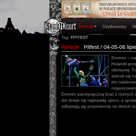
Artykuły
Użytkownicy
W
Tag:
PITFEST
Relacje
:
Pitfest / 04-05-06 li
Emmen – najb
Holandii prz
ofensywę. F
zebrali się n
dni celebrow
organizowany
Emmen parotysięczną brać z różnych z
dni dzieje się naprawdę sporo, a spr
odbywają się przemiennie na dwóch s