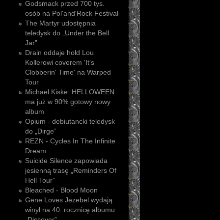
Godsmack przed 700 tys.
osób na Pol'and'Rock Festival
The Martyr udostępnia
teledysk do „Under the Bell
Jar”
Drain oddaje hołd Lou
Kollerowi coverem 'It's
Clobberin' Time' na Warped
Tour
Michael Kiske: HELLOWEEN
ma już w 90% gotowy nowy
album
Opium - debiutancki teledysk
do „Dirge”
REZN - Cycles In The Infinite
Dream
Suicide Silence zapowiada
jesienną trasę „Reminders Of
Hell Tour”
Bleached - Blood Moon
Gene Loves Jezebel wydają
winyl na 40. rocznicę albumu
„Discover”