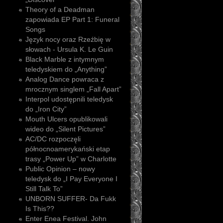
Theory of a Deadman
zapowiada EP Part 1: Funeral
Songs
Język nocy oraz Rzeźbię w
słowach - Ursula K. Le Guin
Black Marble z intymnym
teledyskiem do „Anything”
Analog Dance powraca z
mrocznym singlem „Fall Apart”
Interpol udostępnili teledysk
do „Iron City”
Mouth Ulcers opublikowali
wideo do „Silent Pictures”
AC/DC rozpoczęli
północnoamerykański etap
trasy „Power Up” w Charlotte
Public Opinion – nowy
teledysk do „I Pay Everyone I
Still Talk To”
UNBORN SUFFER- Da Fukk
Is This??
Enter Enea Festival. John