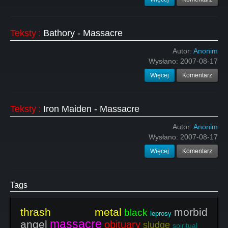
Teksty
:
Bathory - Massacre
Autor:
Anonim
Wysłano:
2007-08-17
Więcej
Komentarz
Teksty
:
Iron Maiden - Massacre
Autor:
Anonim
Wysłano:
2007-08-17
Więcej
Komentarz
Tags
thrash metal
morbid
black
leprosy
massacre
angel
obituary
sludge
spiritual