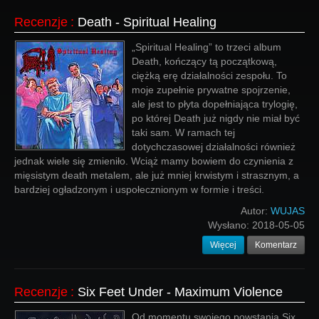
Recenzje
:
Death - Spiritual Healing
„Spiritual Healing” to trzeci album
Death, kończący tą początkową,
ciężką erę działalności zespołu. To
moje zupełnie prywatne spojrzenie,
ale jest to płyta dopełniająca trylogię,
po której Death już nigdy nie miał być
taki sam. W ramach tej
dotychczasowej działalności również
jednak wiele się zmieniło. Wciąż mamy bowiem do czynienia z
mięsistym death metalem, ale już mniej krwistym i strasznym, a
bardziej ogładzonym i uspołecznionym w formie i treści.
Autor:
WUJAS
Wysłano:
2018-05-05
Więcej
Komentarz
Recenzje
:
Six Feet Under - Maximum Violence
Od momentu swojego powstania Six