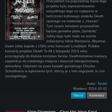
Priorytetem na poprzedniej trasie tego
projektu było zaprezentowanie
wszystkiego tego co najlepsze w
twórczości kultowego zespołu Death
opartego na materiale z „Human”.
Tym razem tematem przewodnim
będzie genialna płyta „Symbolic”.
Jakby tego było mało na scenie
zobaczymy także Massacre, Abysmal
Dawn (obie kapele z USA) oraz francuski Loudblast. Polskie
koncerty projektu Death To All z listopada 2013 roku,
przyciągnęły do klubów mnóstwo fanów. Deathmetalowi maniacy
zapełnili je do ostatniego miejsca i stworzyli niezapomnianą
atmosferę. Usłyszeć na żywo kawałki genialnego Chucka
Schuldinera w wykonaniu tych, którzy je z nim nagrywali, to coś
szczególnego.
Autor:
Teufel
Wysłano:
2014-10-02
Więcej
Komentarz