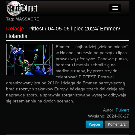
Artykuły
Tag:
MASSACRE
Relacje
:
Pitfest / 04-05-06 lipiec 2024/ Emmen/
Użytkownicy
Holandia
Wydarzenia
Emmen – najbardziej „zielone miasto”
w Holandii przeżyło na początku lipca
Galeria
prawdziwą ofensywę. Fanowie punka,
hardcoru i metalu zebrali się na
Forum
stadionie rugby, by przez trzy dni
celebrować PITFEST. Festiwal
Więcej
organizowany jest od 2016r. i ściąga do Emmen parotysięczną
brać z różnych zakątków Europy. W ciągu trzech dni dzieje się
Login
naprawdę sporo, a sprawnie zorganizowane występy odbywają
się przemiennie na dwóch scenach.
Autor:
Puivert
Wysłano:
2024-08-27
Więcej
Komentarz