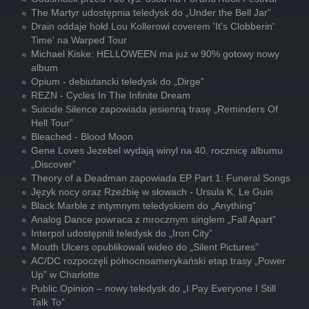
The Martyr udostępnia teledysk do „Under the Bell Jar”
Drain oddaje hołd Lou Kollerowi coverem 'It's Clobberin'
Time' na Warped Tour
Michael Kiske: HELLOWEEN ma już w 90% gotowy nowy
album
Opium - debiutancki teledysk do „Dirge”
REZN - Cycles In The Infinite Dream
Suicide Silence zapowiada jesienną trasę „Reminders Of
Hell Tour”
Bleached - Blood Moon
Gene Loves Jezebel wydają winyl na 40. rocznicę albumu
„Discover”
Theory of a Deadman zapowiada EP Part 1: Funeral Songs
Język nocy oraz Rzeźbię w słowach - Ursula K. Le Guin
Black Marble z intymnym teledyskiem do „Anything”
Analog Dance powraca z mrocznym singlem „Fall Apart”
Interpol udostępnili teledysk do „Iron City”
Mouth Ulcers opublikowali wideo do „Silent Pictures”
AC/DC rozpoczęli północnoamerykański etap trasy „Power
Up” w Charlotte
Public Opinion – nowy teledysk do „I Pay Everyone I Still
Talk To”