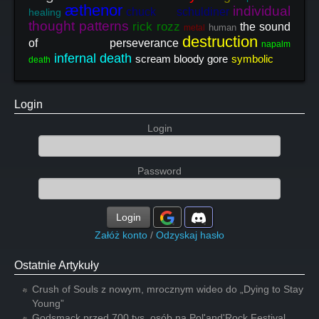
æthenor
individual
chuck schuldiner
healing
thought patterns
rick rozz
the sound
human
metal
destruction
of perseverance
napalm
infernal death
scream bloody gore
symbolic
death
Login
Login
Password
Login
Załóż konto
/
Odzyskaj hasło
Ostatnie Artykuły
Crush of Souls z nowym, mrocznym wideo do „Dying to Stay
Young”
Godsmack przed 700 tys. osób na Pol'and'Rock Festival