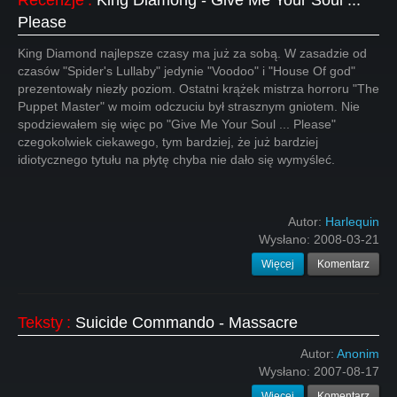
Recenzje
:
King Diamong - Give Me Your Soul ...
Please
King Diamond najlepsze czasy ma już za sobą. W zasadzie od
czasów "Spider's Lullaby" jedynie "Voodoo" i "House Of god"
prezentowały niezły poziom. Ostatni krążek mistrza horroru "The
Puppet Master" w moim odczuciu był strasznym gniotem. Nie
spodziewałem się więc po "Give Me Your Soul ... Please"
czegokolwiek ciekawego, tym bardziej, że już bardziej
idiotycznego tytułu na płytę chyba nie dało się wymyśleć.
Autor:
Harlequin
Wysłano:
2008-03-21
Więcej
Komentarz
Teksty
:
Suicide Commando - Massacre
Autor:
Anonim
Wysłano:
2007-08-17
Więcej
Komentarz