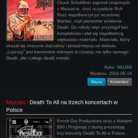
Chuck Schuldiner zaprosił znajomych
z Massacre, choć oczywiście Rick
Rozz współtworzył już wcześniej
Mantas, czyli pierwotne wcielenie
Death. Do roboty więc przystąpił bez
kompleksów i stał się współtwórcą
większości materiału. Materiału, który
okazał się znacznie dojrzalszy i poważniejszy od debiutu.
„Leprosy” jest kamieniem milowym w rozwoju nie tylko samego
Death, ale i całego death metalu.
Autor:
WUJAS
Wysłano:
2016-05-14
Więcej
Komentarz
Muzyka
:
Death To All na trzech koncertach w
Polsce
Knock Out Productions wraz z klubami
B90 i Progresją z dumą prezentują
trzy koncerty Death To All w Polsce.