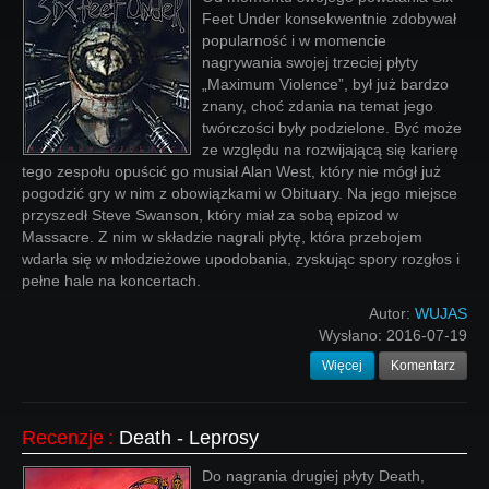
Feet Under konsekwentnie zdobywał
popularność i w momencie
nagrywania swojej trzeciej płyty
„Maximum Violence”, był już bardzo
znany, choć zdania na temat jego
twórczości były podzielone. Być może
ze względu na rozwijającą się karierę
tego zespołu opuścić go musiał Alan West, który nie mógł już
pogodzić gry w nim z obowiązkami w Obituary. Na jego miejsce
przyszedł Steve Swanson, który miał za sobą epizod w
Massacre. Z nim w składzie nagrali płytę, która przebojem
wdarła się w młodzieżowe upodobania, zyskując spory rozgłos i
pełne hale na koncertach.
Autor:
WUJAS
Wysłano:
2016-07-19
Więcej
Komentarz
Recenzje
:
Death - Leprosy
Do nagrania drugiej płyty Death,