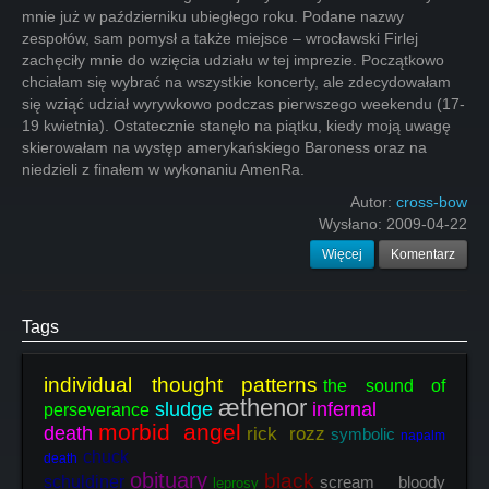
mnie już w październiku ubiegłego roku. Podane nazwy
zespołów, sam pomysł a także miejsce – wrocławski Firlej
zachęciły mnie do wzięcia udziału w tej imprezie. Początkowo
chciałam się wybrać na wszystkie koncerty, ale zdecydowałam
się wziąć udział wyrywkowo podczas pierwszego weekendu (17-
19 kwietnia). Ostatecznie stanęło na piątku, kiedy moją uwagę
skierowałam na występ amerykańskiego Baroness oraz na
niedzieli z finałem w wykonaniu AmenRa.
Autor:
cross-bow
Wysłano:
2009-04-22
Więcej
Komentarz
Tags
individual thought patterns
the sound of
æthenor
sludge
infernal
perseverance
morbid angel
death
rick rozz
symbolic
napalm
chuck
death
obituary
black
schuldiner
scream bloody
leprosy