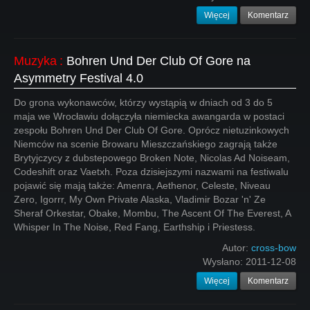
Więcej
Komentarz
Muzyka
:
Bohren Und Der Club Of Gore na
Asymmetry Festival 4.0
Do grona wykonawców, którzy wystąpią w dniach od 3 do 5
maja we Wrocławiu dołączyła niemiecka awangarda w postaci
zespołu Bohren Und Der Club Of Gore. Oprócz nietuzinkowych
Niemców na scenie Browaru Mieszczańskiego zagrają także
Brytyjczycy z dubstepowego Broken Note, Nicolas Ad Noiseam,
Codeshift oraz Vaetxh. Poza dzisiejszymi nazwami na festiwalu
pojawić się mają także: Amenra, Aethenor, Celeste, Niveau
Zero, Igorrr, My Own Private Alaska, Vladimir Bozar 'n' Ze
Sheraf Orkestar, Obake, Mombu, The Ascent Of The Everest, A
Whisper In The Noise, Red Fang, Earthship i Priestess.
Autor:
cross-bow
Wysłano:
2011-12-08
Więcej
Komentarz