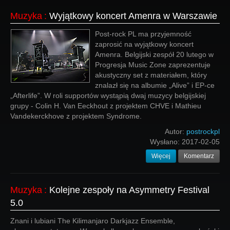
Muzyka
:
Wyjątkowy koncert Amenra w Warszawie
Post-rock PL ma przyjemność
zaprosić na wyjątkowy koncert
Amenra. Belgijski zespół 20 lutego w
Progresja Music Zone zaprezentuje
akustyczny set z materiałem, który
znalazł się na albumie „Alive” i EP-ce
„Afterlife”. W roli supportów wystąpią dwaj muzycy belgijskiej
grupy - Colin H. Van Eeckhout z projektem CHVE i Mathieu
Vandekerckhove z projektem Syndrome.
Autor:
postrockpl
Wysłano:
2017-02-05
Więcej
Komentarz
Muzyka
:
Kolejne zespoły na Asymmetry Festival
5.0
Znani i lubiani The Kilimanjaro Darkjazz Ensemble,