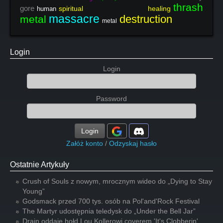
thrash
gore
spiritual healing
human
massacre
destruction
metal
metal
Login
Login
Password
Login
Załóż konto
/
Odzyskaj hasło
Ostatnie Artykuły
Crush of Souls z nowym, mrocznym wideo do „Dying to Stay
Young”
Godsmack przed 700 tys. osób na Pol'and'Rock Festival
The Martyr udostępnia teledysk do „Under the Bell Jar”
Drain oddaje hołd Lou Kollerowi coverem 'It's Clobberin'