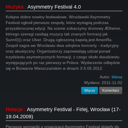
Muzyka
:
Asymmetry Festival 4.0
Kolejne dobre nowiny festiwalowe. Wrocławski Asymmetry
Festival ogłosił pierwsze zespoły, które wystąpią podczas
przyszłorocznej edycji. Na scenie zobaczymy dronowy Æthenor,
którego szeregi zasilają muzycy tak znanych formacji jak
Sunn0))) oraz Ulver. Drugą ogłoszoną kapelą jest AmenRa.
Zespół zagra we Wrocławiu dwa odrębne koncerty - tradycyjny
oraz akustyczny. Organizatorzy zapowiadają udział ponad
trzydziestu asymetrycznych formacji, z czego około dwudziestu
występujących po raz pierwszy w Polsce. Wydarzenie odbędzie
się w Browarze Mieszczańskim w dniach 3-5.05.2012.
Autor:
bliesa
Wysłano:
2011-11-02
Więcej
Komentarz
Relacje
:
Asymmetry Festival - Firlej, Wrocław (17-
19.04.2009)
Pierwsze wzmianki o organizacji Asymmetry Festival dotarły do