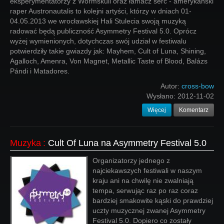
eksperymentatorzy z Wormskull oraz łamacz serc - amerykański
raper Austronautalis to kolejni artyści, którzy w dniach 01-
04.05.2013 we wrocławskiej Hali Stulecia swoją muzyką
radować będą publiczność Asymmetry Festival 5.0. Oprócz
wyżej wymienionych, dotychczas swój udział w festiwalu
potwierdziły takie gwiazdy jak: Mayhem, Cult of Luna, Shining,
Agalloch, Amenra, Von Magnet, Metallic Taste of Blood, Balázs
Pándi i Matadores.
Autor:
cross-bow
Wysłano:
2012-11-02
Więcej
Komentarz
Muzyka
:
Cult Of Luna na Asymmetry Festival 5.0
Organizatorzy jednego z
najciekawszych festiwali w naszym
kraju ani na chwilę nie zwalniają
tempa, serwując raz po raz coraz
bardziej smakowite kąski do prawdziej
uczty muzycznej zwanej Asymmetry
Festival 5.0. Dopiero co zostały