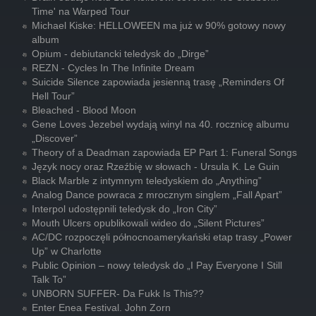
Time' na Warped Tour
Michael Kiske: HELLOWEEN ma już w 90% gotowy nowy
album
Opium - debiutancki teledysk do „Dirge”
REZN - Cycles In The Infinite Dream
Suicide Silence zapowiada jesienną trasę „Reminders Of
Hell Tour”
Bleached - Blood Moon
Gene Loves Jezebel wydają winyl na 40. rocznicę albumu
„Discover”
Theory of a Deadman zapowiada EP Part 1: Funeral Songs
Język nocy oraz Rzeźbię w słowach - Ursula K. Le Guin
Black Marble z intymnym teledyskiem do „Anything”
Analog Dance powraca z mrocznym singlem „Fall Apart”
Interpol udostępnili teledysk do „Iron City”
Mouth Ulcers opublikowali wideo do „Silent Pictures”
AC/DC rozpoczęli północnoamerykański etap trasy „Power
Up” w Charlotte
Public Opinion – nowy teledysk do „I Pay Everyone I Still
Talk To”
UNBORN SUFFER- Da Fukk Is This??
Enter Enea Festival. John Zorn