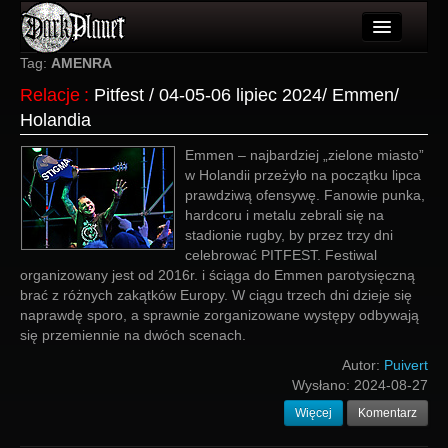
Artykuły
Tag:
AMENRA
Relacje
:
Pitfest / 04-05-06 lipiec 2024/ Emmen/
Użytkownicy
Holandia
Wydarzenia
Emmen – najbardziej „zielone miasto”
w Holandii przeżyło na początku lipca
Galeria
prawdziwą ofensywę. Fanowie punka,
hardcoru i metalu zebrali się na
Forum
stadionie rugby, by przez trzy dni
celebrować PITFEST. Festiwal
Więcej
organizowany jest od 2016r. i ściąga do Emmen parotysięczną
brać z różnych zakątków Europy. W ciągu trzech dni dzieje się
Login
naprawdę sporo, a sprawnie zorganizowane występy odbywają
się przemiennie na dwóch scenach.
Autor:
Puivert
Wysłano:
2024-08-27
Więcej
Komentarz