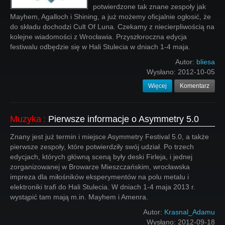
potwierdzone tak znane zespoły jak
Mayhem, Agalloch i Shining, a już możemy oficjalnie ogłosić, że
do składu dochodzi Cult Of Luna. Czekamy z niecierpliwością na
kolejne wiadomości z Wrocławia. Przyszłoroczna edycja
festiwalu odbędzie się w Hali Stulecia w dniach 1-4 maja.
Autor:
bliesa
Wysłano:
2012-10-05
Więcej
Komentarz
Muzyka
:
Pierwsze informacje o Asymmetry 5.0
Znany jest już termin i miejsce Asymmetry Festival 5.0, a także
pierwsze zespoły, które potwierdziły swój udział. Po trzech
edycjach, których główną sceną były deski Firleja, i jednej
zorganizowanej w Browarze Mieszczańskim, wrocławska
impreza dla miłośników eksperymentów na polu metalu i
elektroniki trafi do Hali Stulecia. W dniach 1-4 maja 2013 r.
wystąpić tam mają m.in. Mayhem i Amenra.
Autor:
Krasnal_Adamu
Wysłano:
2012-09-18