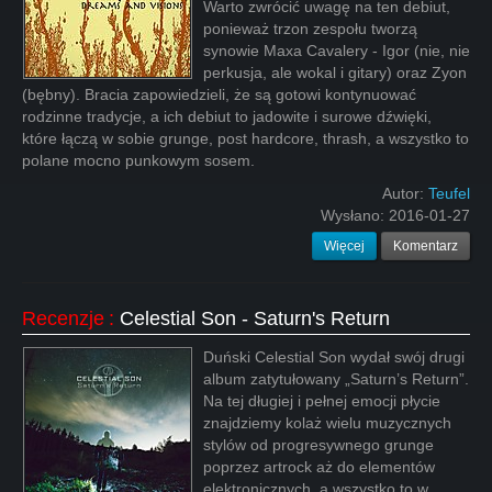
Warto zwrócić uwagę na ten debiut,
ponieważ trzon zespołu tworzą
synowie Maxa Cavalery - Igor (nie, nie
perkusja, ale wokal i gitary) oraz Zyon
(bębny). Bracia zapowiedzieli, że są gotowi kontynuować
rodzinne tradycje, a ich debiut to jadowite i surowe dźwięki,
które łączą w sobie grunge, post hardcore, thrash, a wszystko to
polane mocno punkowym sosem.
Autor:
Teufel
Wysłano:
2016-01-27
Więcej
Komentarz
Recenzje
:
Celestial Son - Saturn's Return
Duński Celestial Son wydał swój drugi
album zatytułowany „Saturn’s Return”.
Na tej długiej i pełnej emocji płycie
znajdziemy kolaż wielu muzycznych
stylów od progresywnego grunge
poprzez artrock aż do elementów
elektronicznych, a wszystko to w