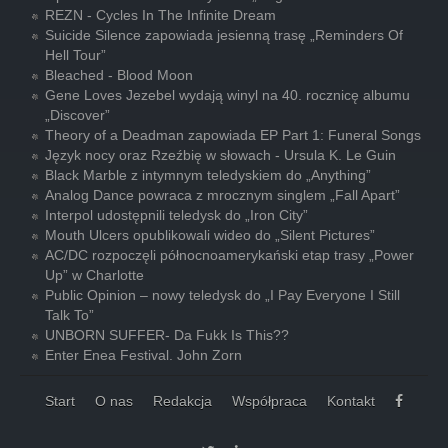
REZN - Cycles In The Infinite Dream
Suicide Silence zapowiada jesienną trasę „Reminders Of
Hell Tour”
Bleached - Blood Moon
Gene Loves Jezebel wydają winyl na 40. rocznicę albumu
„Discover”
Theory of a Deadman zapowiada EP Part 1: Funeral Songs
Język nocy oraz Rzeźbię w słowach - Ursula K. Le Guin
Black Marble z intymnym teledyskiem do „Anything”
Analog Dance powraca z mrocznym singlem „Fall Apart”
Interpol udostępnili teledysk do „Iron City”
Mouth Ulcers opublikowali wideo do „Silent Pictures”
AC/DC rozpoczęli północnoamerykański etap trasy „Power
Up” w Charlotte
Public Opinion – nowy teledysk do „I Pay Everyone I Still
Talk To”
UNBORN SUFFER- Da Fukk Is This??
Enter Enea Festival. John Zorn
Start
O nas
Redakcja
Współpraca
Kontakt