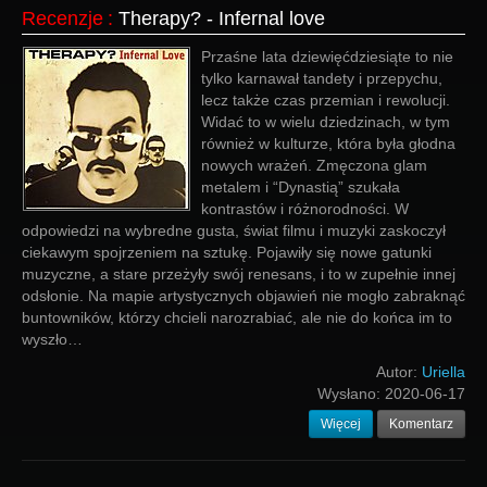
Recenzje
:
Therapy? - Infernal love
Przaśne lata dziewięćdziesiąte to nie
tylko karnawał tandety i przepychu,
lecz także czas przemian i rewolucji.
Widać to w wielu dziedzinach, w tym
również w kulturze, która była głodna
nowych wrażeń. Zmęczona glam
metalem i “Dynastią” szukała
kontrastów i różnorodności. W
odpowiedzi na wybredne gusta, świat filmu i muzyki zaskoczył
ciekawym spojrzeniem na sztukę. Pojawiły się nowe gatunki
muzyczne, a stare przeżyły swój renesans, i to w zupełnie innej
odsłonie. Na mapie artystycznych objawień nie mogło zabraknąć
buntowników, którzy chcieli narozrabiać, ale nie do końca im to
wyszło…
Autor:
Uriella
Wysłano:
2020-06-17
Więcej
Komentarz