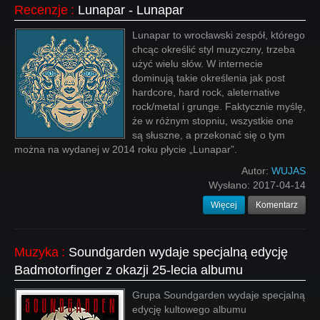
Recenzje
:
Lunapar - Lunapar
Lunapar to wrocławski zespół, którego
chcąc określić styl muzyczny, trzeba
użyć wielu słów. W internecie
dominują takie określenia jak post
hardcore, hard rock, aleternative
rock/metal i grunge. Faktycznie myślę,
że w różnym stopniu, wszystkie one
są słuszne, a przekonać się o tym
można na wydanej w 2014 roku płycie „Lunapar”.
Autor:
WUJAS
Wysłano:
2017-04-14
Więcej
Komentarz
Muzyka
:
Soundgarden wydaje specjalną edycję
Badmotorfinger z okazji 25-lecia albumu
Grupa Soundgarden wydaje specjalną
edycję kultowego albumu