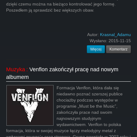
dzięki czemu można na bieżąco kontrolować jego formę.
Poszedłem ją sprawdzić bez większych obaw.
Autor:
Krasnal_Adamu
Wysłano:
2015-11-15
Więcej
Komentarz
Muzyka
:
Venflon zakończył pracę nad nowym
albumem
Formacja Venflon, która dała się
niedawno poznać szerszej publice
chociażby podczas występów w
programie „Must be the Music”,
zakończyła prace nad swoim
najnowszym studyjnym
wydawnictwem. Venflon to polska
formacja, która w swojej muzyce łączy melodyjny metal z
wpływami grunge’u oraz stronera. Grupa powstała w 2003 roku i