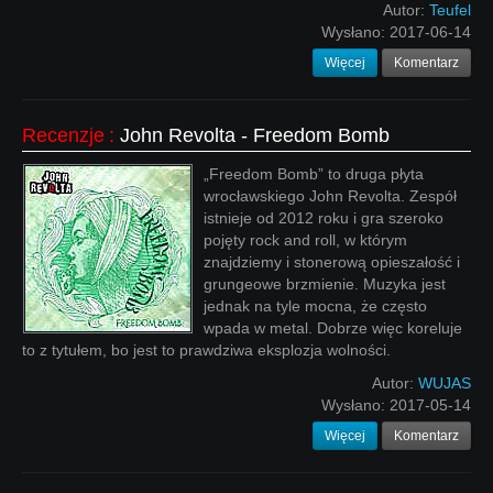
Autor:
Teufel
Wysłano:
2017-06-14
Więcej
Komentarz
Recenzje
:
John Revolta - Freedom Bomb
„Freedom Bomb” to druga płyta
wrocławskiego John Revolta. Zespół
istnieje od 2012 roku i gra szeroko
pojęty rock and roll, w którym
znajdziemy i stonerową opieszałość i
grungeowe brzmienie. Muzyka jest
jednak na tyle mocna, że często
wpada w metal. Dobrze więc koreluje
to z tytułem, bo jest to prawdziwa eksplozja wolności.
Autor:
WUJAS
Wysłano:
2017-05-14
Więcej
Komentarz