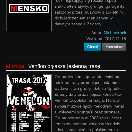
rock inspirujący się rockiem spod
znaku alternatywy, grunge, garage itp
założony przez muzyków z 15-letnim
doświadczeniem scenicznym w
dawnym zespole 3siostry.
Autor:
Michaelrock
Wysłano:
2017-11-18
Więcej
Komentarz
Muzyka
:
Venflon ogłasza jesienną trasę
Grupa Venflon zapowiada jesienną
odsłonę trasy promującej ostatnie
wydawnictwo grupy „Sztuka Upadku”.
Znamy daty oraz miejsca koncertów.
Venflon to polska formacja, która w
swojej muzyce łączy melodyjny metal
z wpływami grunge’u oraz stronera.
Grupa powstała w 2003 roku i przez
ten czas, pomimo zmian w składzie,
zdołała zaistnieć na polskim rynku