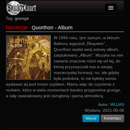
Artykuły
Tag:
grunge
Recenzje
:
Quorthon - Album
Użytkownicy
W 1994 roku, tym samym, w którym
Wydarzenia
Bathory wypuścił „Requiem”,
Quorthon wydał swój solowy album,
Galeria
zatytułowany „Album”. Muzyka na nim
zawarta znacznie różni się od tej, do
Forum
której przyzwyczaił nas w swojej
macierzystej formacji, no, ale gdyby
Więcej
była podobna, to nie byłoby sensu
wydawać jej pod innym szyldem. Mamy więc do czynienia z
Login
rockiem, który w wielu momentach bardzo przypomina grunge,
a cały zawoalowany jest zamgloną i parną atmosferą.
Autor:
WUJAS
Wysłano:
2021-05-06
Więcej
Komentarz