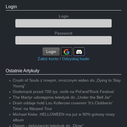
Login
Login
Password
Login
Załóż konto
/
Odzyskaj hasło
Ostatnie Artykuły
Crush of Souls z nowym, mrocznym wideo do „Dying to Stay
Young”
Godsmack przed 700 tys. osób na Pol'and'Rock Festival
The Martyr udostępnia teledysk do „Under the Bell Jar”
Drain oddaje hołd Lou Kollerowi coverem 'It's Clobberin'
Time' na Warped Tour
Michael Kiske: HELLOWEEN ma już w 90% gotowy nowy
album
Opium - debiutancki teledysk do „Dirge”