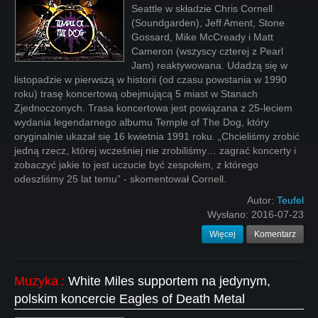
Seattle w składzie Chris Cornell
(Soundgarden), Jeff Ament, Stone
Gossard, Mike McCready i Matt
Cameron (wszyscy czterej z Pearl
Jam) reaktywowana. Udadzą się w
listopadzie w pierwszą w historii (od czasu powstania w 1990
roku) trasę koncertową obejmującą 5 miast w Stanach
Zjednoczonych. Trasa koncertowa jest powiązana z 25-leciem
wydania legendarnego albumu Temple of The Dog, który
oryginalnie ukazał się 16 kwietnia 1991 roku. „Chcieliśmy zrobić
jedną rzecz, której wcześniej nie zrobiliśmy… zagrać koncerty i
zobaczyć jakie to jest uczucie być zespołem, z którego
odeszliśmy 25 lat temu” - skomentował Cornell.
Autor:
Teufel
Wysłano:
2016-07-23
Więcej
Komentarz
Muzyka
:
White Miles supportem na jedynym,
polskim koncercie Eagles of Death Metal