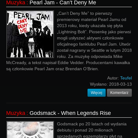
Muzyka
:
Pearl Jam - Can’t Deny Me
„Can’t Deny Me” to pierwszy
premierowy materiał Pearl Jamu od
2013 roku, kiedy ukazała się płyta
„Lightning Bolt”. Piosenkę jako pierwsi
mogli usłyszeć aktywni członkowie
oficjalnego fanklubu Pearl Jam. Utwór
został nagrany w Seattle w lutym 2018
roku. Za muzykę odpowiada Mike
McCready, a tekst napisał Eddie Vedder. Producentami kawałka
są członkowie Pearl Jam oraz Brendan O’Brien.
Autor:
Teufel
Wysłano:
2018-03-13
Więcej
Komentarz
Muzyka
:
Godsmack - When Legends Rise
Godsmack po 20 latach od wydania
debiutu i ponad 20 milionach
sprzedanych egzemplarzy płyt na