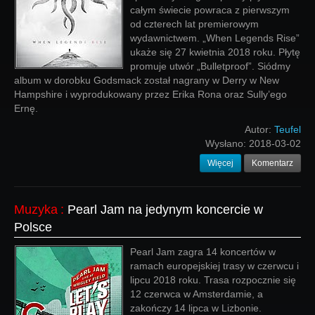
całym świecie powraca z pierwszym
od czterech lat premierowym
wydawnictwem. „When Legends Rise”
ukaże się 27 kwietnia 2018 roku. Płytę
promuje utwór „Bulletproof”. Siódmy
album w dorobku Godsmack został nagrany w Derry w New
Hampshire i wyprodukowany przez Erika Rona oraz Sully’ego
Ernę.
Autor:
Teufel
Wysłano:
2018-03-02
Więcej
Komentarz
Muzyka
:
Pearl Jam na jedynym koncercie w
Polsce
Pearl Jam zagra 14 koncertów w
ramach europejskiej trasy w czerwcu i
lipcu 2018 roku. Trasa rozpocznie się
12 czerwca w Amsterdamie, a
zakończy 14 lipca w Lizbonie.