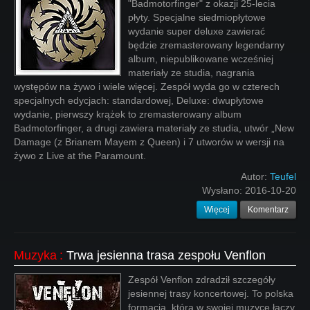
"Badmotorfinger" z okazji 25-lecia
płyty. Specjalne siedmiopłytowe
wydanie super deluxe zawierać
będzie zremasterowany legendarny
album, niepublikowane wcześniej
materiały ze studia, nagrania
występów na żywo i wiele więcej. Zespół wyda go w czterech
specjalnych edycjach: standardowej, Deluxe: dwupłytowe
wydanie, pierwszy krążek to zremasterowany album
Badmotorfinger, a drugi zawiera materiały ze studia, utwór „New
Damage (z Brianem Mayem z Queen) i 7 utworów w wersji na
żywo z Live at the Paramount.
Autor:
Teufel
Wysłano:
2016-10-20
Więcej
Komentarz
Muzyka
:
Trwa jesienna trasa zespołu Venflon
Zespół Venflon zdradził szczegóły
jesiennej trasy koncertowej. To polska
formacja, która w swojej muzyce łączy