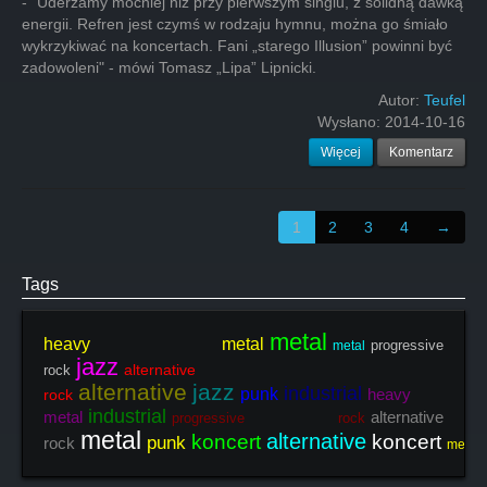
- "Uderzamy mocniej niż przy pierwszym singlu, z solidną dawką
energii. Refren jest czymś w rodzaju hymnu, można go śmiało
wykrzykiwać na koncertach. Fani „starego Illusion” powinni być
zadowoleni" - mówi Tomasz „Lipa” Lipnicki.
Autor:
Teufel
Wysłano:
2014-10-16
Więcej
Komentarz
1
2
3
4
→
Tags
metal
heavy metal
progressive
metal
jazz
alternative
rock
alternative
jazz
industrial
punk
heavy
rock
industrial
metal
alternative
progressive rock
metal
alternative
koncert
koncert
punk
rock
metal