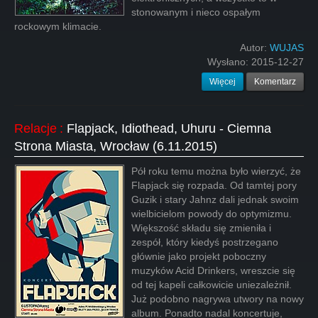
stonowanym i nieco ospałym
rockowym klimacie.
Autor:
WUJAS
Wysłano:
2015-12-27
Więcej
Komentarz
Relacje
:
Flapjack, Idiothead, Uhuru - Ciemna
Strona Miasta, Wrocław (6.11.2015)
Pół roku temu można było wierzyć, że
Flapjack się rozpada. Od tamtej pory
Guzik i stary Jahnz dali jednak swoim
wielbicielom powody do optymizmu.
Większość składu się zmieniła i
zespół, który kiedyś postrzegano
głównie jako projekt poboczny
muzyków Acid Drinkers, wreszcie się
od tej kapeli całkowicie uniezależnił.
Już podobno nagrywa utwory na nowy
album. Ponadto nadal koncertuje,