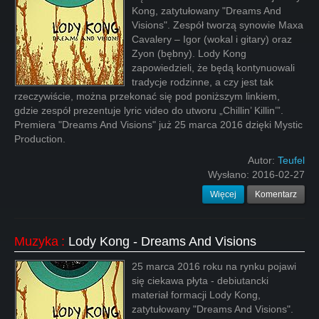
Kong, zatytułowany "Dreams And
Visions". Zespół tworzą synowie Maxa
Cavalery – Igor (wokal i gitary) oraz
Zyon (bębny). Lody Kong
zapowiedzieli, że będą kontynuowali
tradycje rodzinne, a czy jest tak
rzeczywiście, można przekonać się pod poniższym linkiem,
gdzie zespół prezentuje lyric video do utworu „Chillin’ Killin’”.
Premiera "Dreams And Visions" już 25 marca 2016 dzięki Mystic
Production.
Autor:
Teufel
Wysłano:
2016-02-27
Więcej
Komentarz
Muzyka
:
Lody Kong - Dreams And Visions
25 marca 2016 roku na rynku pojawi
się ciekawa płyta - debiutancki
materiał formacji Lody Kong,
zatytułowany "Dreams And Visions".