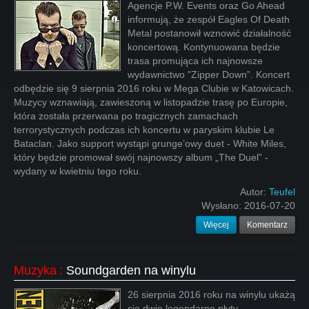
Agencje P.W. Events oraz Go Ahead
informują, że zespół Eagles Of Death
Metal postanowił wznowić działalność
koncertową. Kontynuowana będzie
trasa promująca ich najnowsze
wydawnictwo "Zipper Down”. Koncert
odbędzie się 9 sierpnia 2016 roku w Mega Clubie w Katowicach.
Muzycy wznawiają, zawieszoną w listopadzie trasę po Europie,
która została przerwana po tragicznych zamachach
terrorystycznych podczas ich koncertu w paryskim klubie Le
Bataclan. Jako support wystąpi grunge’owy duet - White Miles,
który będzie promował swój najnowszy album „The Duel” -
wydany w kwietniu tego roku.
Autor:
Teufel
Wysłano:
2016-07-20
Więcej
Komentarz
Muzyka
:
Soundgarden na winylu
26 sierpnia 2016 roku na winylu ukażą
się dwie legendarne płyty