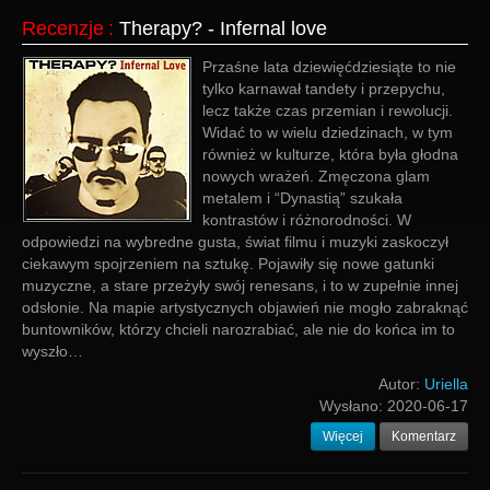
Recenzje
:
Therapy? - Infernal love
Przaśne lata dziewięćdziesiąte to nie
tylko karnawał tandety i przepychu,
lecz także czas przemian i rewolucji.
Widać to w wielu dziedzinach, w tym
również w kulturze, która była głodna
nowych wrażeń. Zmęczona glam
metalem i “Dynastią” szukała
kontrastów i różnorodności. W
odpowiedzi na wybredne gusta, świat filmu i muzyki zaskoczył
ciekawym spojrzeniem na sztukę. Pojawiły się nowe gatunki
muzyczne, a stare przeżyły swój renesans, i to w zupełnie innej
odsłonie. Na mapie artystycznych objawień nie mogło zabraknąć
buntowników, którzy chcieli narozrabiać, ale nie do końca im to
wyszło…
Autor:
Uriella
Wysłano:
2020-06-17
Więcej
Komentarz