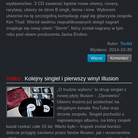
wydawnictwo. 3 CD zawierać będzie nowe utwory, covery,
rarytasy, utwory ze stron B singli, dema i inne. Wyborem
utworów na tę szczególną kompilację zajął się gitarzysta zespołu
Kim Thail. Wśród siedmiu niepublikowanych dotąd nagrań
znajduje się nowy utwór "Storm", który został nagrany w tym
roku pod okiem producenta Jacka Endino.
Autor:
Teufel
Wysłano:
2014-10-30
Więcej
Komentarz
Video
:
Kolejny singiel i pierwszy winyl Illusion
„O trudzie wyboru” to drugi singiel z
nowej płyty Illusion - „Opowieści”.
Utworu można już posłuchać na
oficjalnym kanale YouTube oraz
stronie zespołu. Singiel pochodzi z
najnowszego albumu, na który zespół
kazał czekać całe 16 lat. Warto było – krążek został bardzo
dobrze przyjęty zarówno przez fanów Illusion, jak i recenzentów.