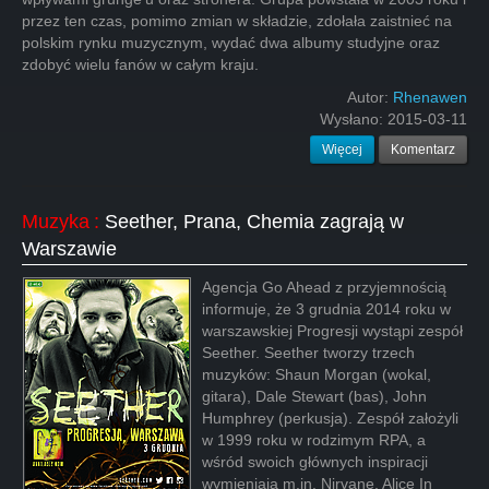
przez ten czas, pomimo zmian w składzie, zdołała zaistnieć na
polskim rynku muzycznym, wydać dwa albumy studyjne oraz
zdobyć wielu fanów w całym kraju.
Autor:
Rhenawen
Wysłano:
2015-03-11
Więcej
Komentarz
Muzyka
:
Seether, Prana, Chemia zagrają w
Warszawie
Agencja Go Ahead z przyjemnością
informuje, że 3 grudnia 2014 roku w
warszawskiej Progresji wystąpi zespół
Seether. Seether tworzy trzech
muzyków: Shaun Morgan (wokal,
gitara), Dale Stewart (bas), John
Humphrey (perkusja). Zespół założyli
w 1999 roku w rodzimym RPA, a
wśród swoich głównych inspiracji
wymieniają m.in. Nirvanę, Alice In