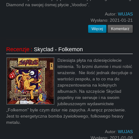
Diamond na swojej ósmej płycie „Voodoo”.
Autor:
WUJAS
Wysłano:
2021-01-21
Więcej
Komentarz
Recenzje
:
Skyclad - Folkemon
Dziesiąta płyta na dziesięciolecie
istnienia. To brzmi dumnie i musi robić
wrażenie. Nie ilość jednak decyduje o
wartości zespołu, a to co ma do
zaprezentowania na kolejnych
albumach. Na szczęście Skyclad
popeliny nie serwuje i na swoim
jubileuszowym wydawnictwie
„Folkemon” byle czym dziur nie zapycha. A wręcz przeciwnie.
Jest to energetyczna bomba żywiołowego, folkowego heavy
metalu.
Autor:
WUJAS
Wysłano:
2021-01-06