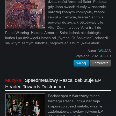
działalności Armored Saint. Podczas
gdy John święcił triumfy w znacznie
bardziej znanym komitywie, zespół
zawisł w niebycie, bracia Sandoval
powołali do życia krótkotrwały Life
After Death, a Joey Vera trafił do
Fates Warning. Historia Armored Saint jednak nie dobiegła
końca i po dziewięciu latach od „Symbol Of Salvation”, odrodzili
się w tym samym składzie, nagrywając album „Revelation”.
Autor:
WUJAS
Wysłano:
2021-02-19
Więcej
Komentarz
Muzyka
:
Speedmetalowy Rascal debiutuje EP
Headed Towards Destruction
Pochodząca z Warszawy młoda
formacja Rascal, nowa nadzieja
krajowego speed metalu, właśnie
zadebiutowała wydawnictwem EP