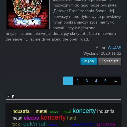
muzycznym do tego może być płyta
„Forever Free” zespołu Saxon. Jej
pierwszy numer tytułowy to prawdziwy
hymn poskramiaczy szos, nie tylko
powodujący zwiększone
przyspieszenie, ale wręcz dodający skrzydeł: „Take me where
the eagle fly, let me drive along the open road…”
Autor:
WUJAS
Wysłano:
2020-11-11
Więcej
Komentarz
1
2
3
4
5
→
Tags
koncerty
industrial metal
industrial
heavy metal
koncerty
electro
metal
hard
rock'n'roll
groove
electro
rock
heavy metal