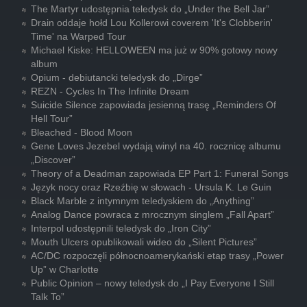
The Martyr udostępnia teledysk do „Under the Bell Jar”
Drain oddaje hołd Lou Kollerowi coverem 'It's Clobberin'
Time' na Warped Tour
Michael Kiske: HELLOWEEN ma już w 90% gotowy nowy
album
Opium - debiutancki teledysk do „Dirge”
REZN - Cycles In The Infinite Dream
Suicide Silence zapowiada jesienną trasę „Reminders Of
Hell Tour”
Bleached - Blood Moon
Gene Loves Jezebel wydają winyl na 40. rocznicę albumu
„Discover”
Theory of a Deadman zapowiada EP Part 1: Funeral Songs
Język nocy oraz Rzeźbię w słowach - Ursula K. Le Guin
Black Marble z intymnym teledyskiem do „Anything”
Analog Dance powraca z mrocznym singlem „Fall Apart”
Interpol udostępnili teledysk do „Iron City”
Mouth Ulcers opublikowali wideo do „Silent Pictures”
AC/DC rozpoczęli północnoamerykański etap trasy „Power
Up” w Charlotte
Public Opinion – nowy teledysk do „I Pay Everyone I Still
Talk To”