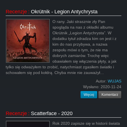
Recenzje
:
Okrütnik - Legion Antychrysta
O rany. Jaki strasznie zły Pan
spogląda na nas z okładki albumu
Okrütnik „Legion Antychrysta”. W
dodatku tytuł zdradza kim on jest i z
kim do nas przybywa, a nazwa
zespołu mówi o tym, że nie ma
dobrych zamiarów. Trochę więc
obawiałem się włączenia płyty, a jak
tylko się odważyłem to zrobić, natychmiast zgasiłem światło i
schowałem się pod kołdrą. Chyba mnie nie zauważył…
Autor:
WUJAS
Wysłano:
2020-11-24
Więcej
Komentarz
Recenzje
:
Scatterface - 2020
Rok 2020 zapisze się w historii świata