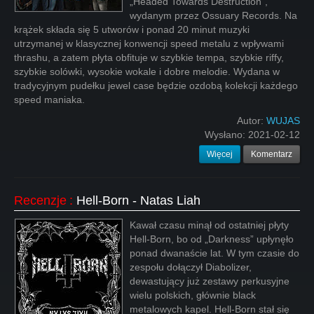
„Headed Towards Destruction”,
wydanym przez Ossuary Records. Na
krążek składa się 5 utworów i ponad 20 minut muzyki
utrzymanej w klasycznej konwencji speed metalu z wpływami
thrashu, a zatem płyta obfituje w szybkie tempa, szybkie riffy,
szybkie solówki, wysokie wokale i dobre melodie. Wydana w
tradycyjnym pudełku jewel case będzie ozdobą kolekcji każdego
speed maniaka.
Autor:
WUJAS
Wysłano:
2021-02-12
Więcej
Komentarz
Recenzje
:
Hell-Born - Natas Liah
Kawał czasu minął od ostatniej płyty
Hell-Born, bo od „Darkness” upłynęło
ponad dwanaście lat. W tym czasie do
zespołu dołączył Diabolizer,
dewastujący już zestawy perkusyjne
wielu polskich, głównie black
metalowych kapel. Hell-Born stał się