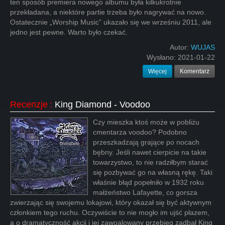
ten sposób premiera nowego albumu była kilkukrotnie
przekładana, a niektóre partie trzeba było nagrywać na nowo.
Ostatecznie „Worship Music” ukazało się we wrześniu 2011, ale
jedno jest pewne. Warto było czekać.
Autor:
WUJAS
Wysłano:
2021-01-22
Więcej
Komentarz
Recenzje
:
King Diamond - Voodoo
Czy mieszka ktoś może w pobliżu
cmentarza voodoo? Podobno
przeszkadzają grające po nocach
bębny. Jeśli nawet cierpicie na takie
towarzystwo, to nie radziłbym starać
się pozbywać go na własną rękę. Taki
właśnie błąd popełniło w 1932 roku
małżeństwo Lafayette, co gorsza
zwierzając się swojemu lokajowi, który okazał się być aktywnym
członkiem tego ruchu. Oczywiście to nie mogło im ujść płazem,
a o dramatyczność akcji i jej zawoalowany przebieg zadbał King