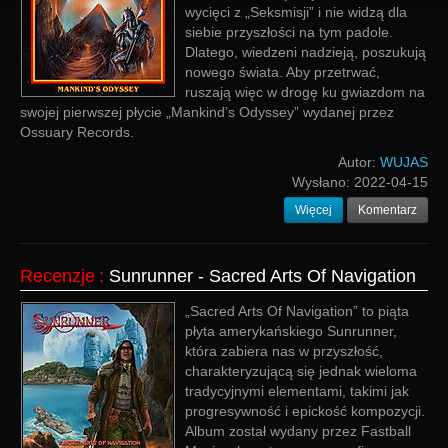
wycięci z „Seksmisji” i nie widzą dla
siebie przyszłości na tym padole.
Dlatego, wiedzeni nadzieją, poszukują
nowego świata. Aby przetrwać,
ruszają więc w drogę ku gwiazdom na
swojej pierwszej płycie „Mankind’s Odyssey” wydanej przez
Ossuary Records.
Autor:
WUJAS
Wysłano:
2022-04-15
Więcej
Komentarz
Recenzje
:
Sunrunner - Sacred Arts Of Navigation
„Sacred Arts Of Navigation” to piąta
płyta amerykańskiego Sunrunner,
która zabiera nas w przyszłość,
charakteryzującą się jednak wieloma
tradycyjnymi elementami, takimi jak
progresywność i epickość kompozycji.
Album został wydany przez Fastball