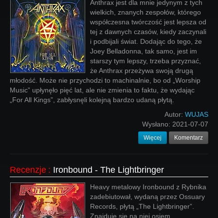
Anthrax jest dla mnie jedynym z tych
wielkich, znanych zespołów, którego
współczesna twórczość jest lepsza od
tej z dawnych czasów, kiedy zaczynali
i podbijali świat. Dodając do tego, że
Joey Belladonna, tak samo, jest im
starszy tym lepszy, trzeba przyznać,
że Anthrax przeżywa swoją drugą
młodość. Może nie przychodzi to machinalnie, bo od „Worship
Music” upłynęło pięć lat, ale nie zmienia to faktu, że wydając
„For All Kings”, zabłysnęli kolejną bardzo udaną płytą.
Autor:
WUJAS
Wysłano:
2021-07-07
Więcej
Komentarz
Recenzje
:
Ironbound - The Lightbringer
Heavy metalowy Ironbound z Rybnika
zadebiutował, wydaną przez Ossuary
Records, płytą „The Lightbringer”.
Znajduje się na niej osiem,