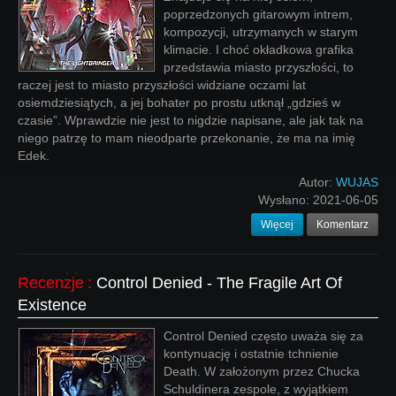
poprzedzonych gitarowym intrem,
kompozycji, utrzymanych w starym
klimacie. I choć okładkowa grafika
przedstawia miasto przyszłości, to
raczej jest to miasto przyszłości widziane oczami lat
osiemdziesiątych, a jej bohater po prostu utknął „gdzieś w
czasie”. Wprawdzie nie jest to nigdzie napisane, ale jak tak na
niego patrzę to mam nieodparte przekonanie, że ma na imię
Edek.
Autor:
WUJAS
Wysłano:
2021-06-05
Więcej
Komentarz
Recenzje
:
Control Denied - The Fragile Art Of
Existence
Control Denied często uważa się za
kontynuację i ostatnie tchnienie
Death. W założonym przez Chucka
Schuldinera zespole, z wyjątkiem