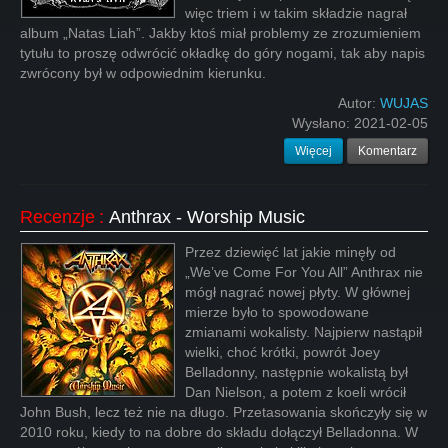
więc triem i w takim składzie nagrał
album „Natas Liah”. Jakby ktoś miał problemy ze zrozumieniem
tytułu to proszę odwrócić okładkę do góry nogami, tak aby napis
zwrócony był w odpowiednim kierunku.
Autor:
WUJAS
Wysłano:
2021-02-05
Więcej
Komentarz
Recenzje
:
Anthrax - Worship Music
Przez dziewięć lat jakie minęły od
„We’ve Come For You All” Anthrax nie
mógł nagrać nowej płyty. W głównej
mierze było to spowodowane
zmianami wokalisty. Najpierw nastąpił
wielki, choć krótki, powrót Joey
Belladonny, następnie wokalistą był
Dan Nielson, a potem z koeli wrócił
John Bush, lecz też nie na długo. Przetasowania skończyły się w
2010 roku, kiedy to na dobre do składu dołączył Belladonna. W