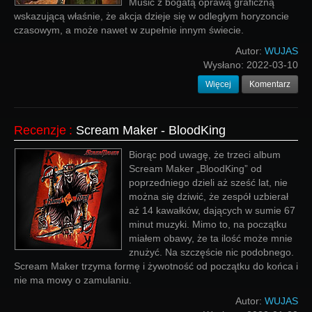
Music z bogatą oprawą graficzną
wskazującą właśnie, że akcja dzieje się w odległym horyzoncie
czasowym, a może nawet w zupełnie innym świecie.
Autor:
WUJAS
Wysłano:
2022-03-10
Więcej
Komentarz
Recenzje
:
Scream Maker - BloodKing
Biorąc pod uwagę, że trzeci album
Scream Maker „BloodKing” od
poprzedniego dzieli aż sześć lat, nie
można się dziwić, że zespół uzbierał
aż 14 kawałków, dających w sumie 67
minut muzyki. Mimo to, na początku
miałem obawy, że ta ilość może mnie
znużyć. Na szczęście nic podobnego.
Scream Maker trzyma formę i żywotność od początku do końca i
nie ma mowy o zamulaniu.
Autor:
WUJAS