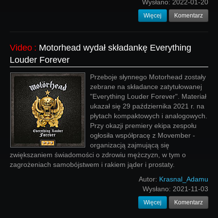
Wysłano:
2022-01-20
Więcej
Komentarz
Video
:
Motorhead wydał składankę Everything
Louder Forever
Przeboje słynnego Motorhead zostały
zebrane na składance zatytułowanej
"Everything Louder Forever". Materiał
ukazał się 29 października 2021 r. na
płytach kompaktowych i analogowych.
Przy okazji premiery ekipa zespołu
ogłosiła współpracę z Movember -
organizacją zajmującą się
zwiększaniem świadomości o zdrowiu mężczyzn, w tym o
zagrożeniach samobójstwem i rakiem jąder i prostaty.
Autor:
Krasnal_Adamu
Wysłano:
2021-11-03
Więcej
Komentarz