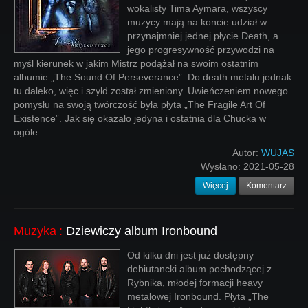
wokalisty Tima Aymara, wszyscy
muzycy mają na koncie udział w
przynajmniej jednej płycie Death, a
jego progresywność przywodzi na
myśl kierunek w jakim Mistrz podążał na swoim ostatnim
albumie „The Sound Of Perseverance”. Do death metalu jednak
tu daleko, więc i szyld został zmieniony. Uwieńczeniem nowego
pomysłu na swoją twórczość była płyta „The Fragile Art Of
Existence”. Jak się okazało jedyna i ostatnia dla Chucka w
ogóle.
Autor:
WUJAS
Wysłano:
2021-05-28
Więcej
Komentarz
Muzyka
:
Dziewiczy album Ironbound
Od kilku dni jest już dostępny
debiutancki album pochodzącej z
Rybnika, młodej formacji heavy
metalowej Ironbound. Płyta „The