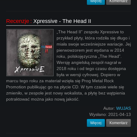
Więcej
Komentarz
Recenzje
:
Xpressive - The Head II
„The Head II” zespołu Xpressive to
przykład płyty, która rodziła się długo i
miała swoje wcześniejsze wariacje. Jej
pierwowzorem jest wydana w 2014
roku, polskojęzyczna „The Head”.
Wersję angielską zespół nagrał w
2018 roku i od tego czasu dostępna
była w wersji cyfrowej. Dopiero w
marcu tego roku za materiał wzięła się Prog Metal Rock
Promotion publikując go na płycie CD. W tym czasie wiele się
zmieniło, w zespole jest nowy wokalista, a płytę bez wątpienia
potraktować można jako nową jakość.
Autor:
WUJAS
Wysłano:
2021-04-13
Więcej
Komentarz