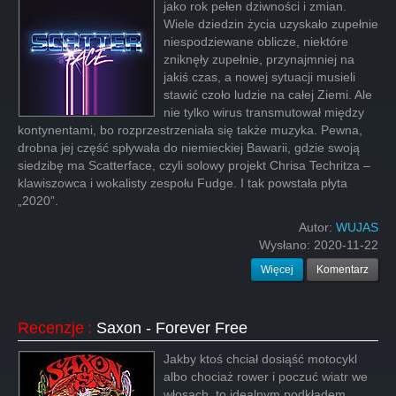
jako rok pełen dziwności i zmian.
Wiele dziedzin życia uzyskało zupełnie
niespodziewane oblicze, niektóre
zniknęły zupełnie, przynajmniej na
jakiś czas, a nowej sytuacji musieli
stawić czoło ludzie na całej Ziemi. Ale
nie tylko wirus transmutował między
kontynentami, bo rozprzestrzeniała się także muzyka. Pewna,
drobna jej część spływała do niemieckiej Bawarii, gdzie swoją
siedzibę ma Scatterface, czyli solowy projekt Chrisa Techritza –
klawiszowca i wokalisty zespołu Fudge. I tak powstała płyta
„2020”.
Autor:
WUJAS
Wysłano:
2020-11-22
Więcej
Komentarz
Recenzje
:
Saxon - Forever Free
Jakby ktoś chciał dosiąść motocykl
albo chociaż rower i poczuć wiatr we
włosach, to idealnym podkładem