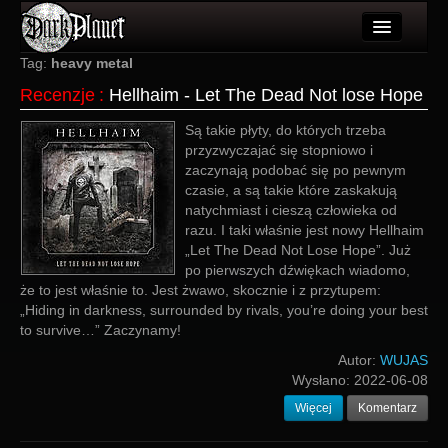
Artykuły
Tag:
heavy metal
Recenzje
:
Hellhaim - Let The Dead Not lose Hope
Użytkownicy
Są takie płyty, do których trzeba
Wydarzenia
przyzwyczajać się stopniowo i
zaczynają podobać się po pewnym
Galeria
czasie, a są takie które zaskakują
natychmiast i cieszą człowieka od
Forum
razu. I taki właśnie jest nowy Hellhaim
„Let The Dead Not Lose Hope”. Już
Więcej
po pierwszych dźwiękach wiadomo,
że to jest właśnie to. Jest żwawo, skocznie i z przytupem:
Login
„Hiding in darkness, surrounded by rivals, you’re doing your best
to survive…” Zaczynamy!
Autor:
WUJAS
Wysłano:
2022-06-08
Więcej
Komentarz