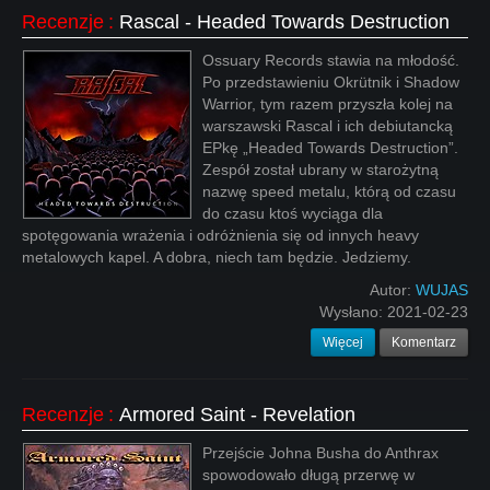
Recenzje
:
Rascal - Headed Towards Destruction
Ossuary Records stawia na młodość.
Po przedstawieniu Okrütnik i Shadow
Warrior, tym razem przyszła kolej na
warszawski Rascal i ich debiutancką
EPkę „Headed Towards Destruction”.
Zespół został ubrany w starożytną
nazwę speed metalu, którą od czasu
do czasu ktoś wyciąga dla
spotęgowania wrażenia i odróżnienia się od innych heavy
metalowych kapel. A dobra, niech tam będzie. Jedziemy.
Autor:
WUJAS
Wysłano:
2021-02-23
Więcej
Komentarz
Recenzje
:
Armored Saint - Revelation
Przejście Johna Busha do Anthrax
spowodowało długą przerwę w