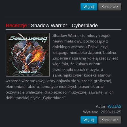
Więcej
Komentarz
Recenzje
:
Shadow Warrior - Cyberblade
Shadow Warrior to młody zespół
heavy metalowy, pochodzący z
dalekiego wschodu Polski, czyli,
leżącego niedaleko Japonii, Lublina.
Zupełnie naturalną koleją rzeczy jest
więc fakt, że kultura orientu
przeniknęła do ich muzyki, a
samurajski cyber kodeks stanowi
wzorzec wizerunkowy, który objawia się w szacie graficznej,
elementach ubioru, tematyce niektórych piosenek oraz
oczywiście walecznej drapieżności muzycznej zawartej w ich
debiutanckiej płycie „Cyberblade”.
Autor:
WUJAS
Wysłano:
2020-11-25
Więcej
Komentarz