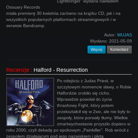
Lightbringer” wydana nakładem
Ossuary Records
miała premierę 30 kwietnia zarówno na krążku CD, jak i na
wszystkich popularnych platformach streamingowych i w
serwisie Bandcamp.
Autor:
WUJAS
Wysłano:
2021-05-09
Więcej
Komentarz
Recenzje
:
Halford - Resurrection
Po odejściu z Judas Priest, w
szczytowym momencie sławy, o Robie
Halfordzie zrobiło się cicho.
Wprawdzie powołał do życia
thrashowy Fight, który potem
przekształcił się w 2wo, ale nie były to
zespoły, które porwały tłumy. Wielkie
zmartwychwstanie przyszło dopiero w
roku 2000, czyli dekadę po epokowym „Painkiller”. Rob wrócił z
zespołem działającym pod jego nazwiskiem i płytą