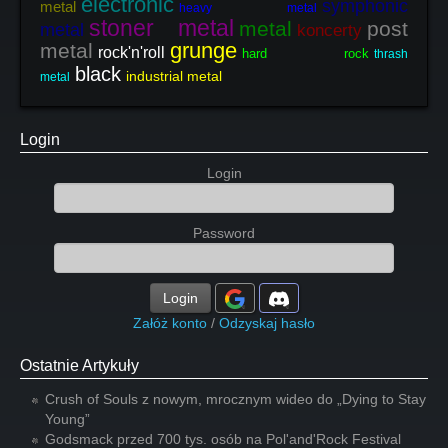
electronic
symphonic
metal
heavy metal
stoner metal
metal
post
metal
koncerty
grunge
metal
rock'n'roll
hard rock
thrash
black
industrial metal
metal
Login
Login
Password
Login
Załóż konto
/
Odzyskaj hasło
Ostatnie Artykuły
Crush of Souls z nowym, mrocznym wideo do „Dying to Stay
Young”
Godsmack przed 700 tys. osób na Pol'and'Rock Festival