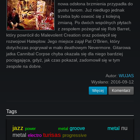
nowa odsłona brzmienia przypadła do
gustu fanom. Już niedługo jednak
trzeba było oswoić się z kolejną
zmianą. Po dwóch wspólnych płytach
z zespołem pożegnał się Rob Barret,
który powrócił do Malevolent Creation oraz poświęcił się
rozwojowi Hateplow. Jego miejsce zajął Pat O’Brien, który
dotychczas pogrywał w mało deathowym Nevermore. Gitarowa
jatka Cannibal Corpse chyba okazała się dla niego bardziej
pociągająca, gdyż, jak czas pokazał, zadomowił się w tym
zespole na dobre.
Autor:
WUJAS
Wysłano:
2016-09-12
Więcej
Komentarz
Tags
jazz
nu
groove metal
power metal
turisas
metal
electro
progressive