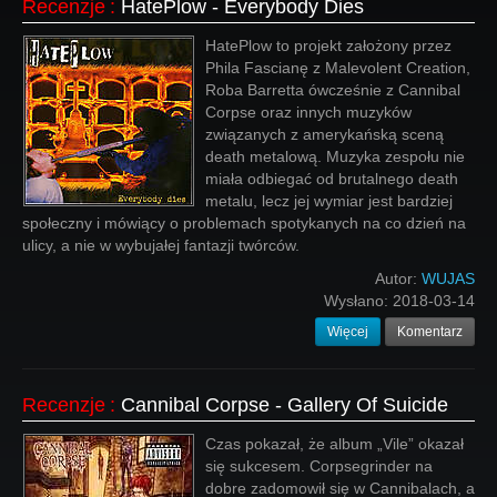
Recenzje
:
HatePlow - Everybody Dies
HatePlow to projekt założony przez
Phila Fascianę z Malevolent Creation,
Roba Barretta ówcześnie z Cannibal
Corpse oraz innych muzyków
związanych z amerykańską sceną
death metalową. Muzyka zespołu nie
miała odbiegać od brutalnego death
metalu, lecz jej wymiar jest bardziej
społeczny i mówiący o problemach spotykanych na co dzień na
ulicy, a nie w wybujałej fantazji twórców.
Autor:
WUJAS
Wysłano:
2018-03-14
Więcej
Komentarz
Recenzje
:
Cannibal Corpse - Gallery Of Suicide
Czas pokazał, że album „Vile” okazał
się sukcesem. Corpsegrinder na
dobre zadomowił się w Cannibalach, a