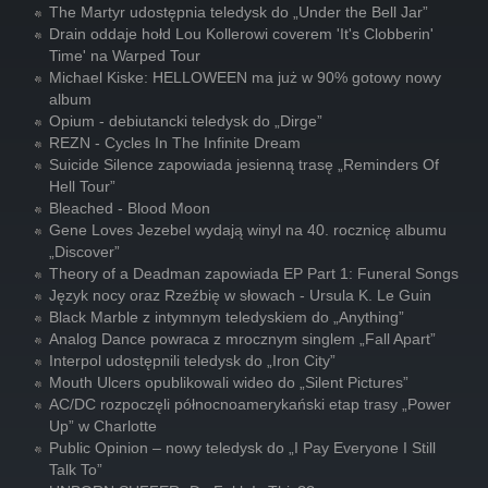
The Martyr udostępnia teledysk do „Under the Bell Jar”
Drain oddaje hołd Lou Kollerowi coverem 'It's Clobberin'
Time' na Warped Tour
Michael Kiske: HELLOWEEN ma już w 90% gotowy nowy
album
Opium - debiutancki teledysk do „Dirge”
REZN - Cycles In The Infinite Dream
Suicide Silence zapowiada jesienną trasę „Reminders Of
Hell Tour”
Bleached - Blood Moon
Gene Loves Jezebel wydają winyl na 40. rocznicę albumu
„Discover”
Theory of a Deadman zapowiada EP Part 1: Funeral Songs
Język nocy oraz Rzeźbię w słowach - Ursula K. Le Guin
Black Marble z intymnym teledyskiem do „Anything”
Analog Dance powraca z mrocznym singlem „Fall Apart”
Interpol udostępnili teledysk do „Iron City”
Mouth Ulcers opublikowali wideo do „Silent Pictures”
AC/DC rozpoczęli północnoamerykański etap trasy „Power
Up” w Charlotte
Public Opinion – nowy teledysk do „I Pay Everyone I Still
Talk To”