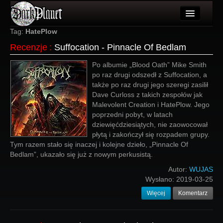
Artykuły
Tag:
HatePlow
Recenzje
:
Suffocation - Pinnacle Of Bedlam
Użytkownicy
Po albumie „Blood Oath” Mike Smith
Wydarzenia
po raz drugi odszedł z Suffocation, a
także po raz drugi jego szeregi zasilił
Galeria
Dave Curloss z takich zespołów jak
Malevolent Creation i HatePlow. Jego
Forum
poprzedni pobyt, w latach
dziewięćdziesiątych, nie zaowocował
Więcej
płytą i zakończył się rozpadem grupy.
Tym razem stało się inaczej i kolejne dzieło, „Pinnacle Of
Login
Bedlam”, ukazało się już z nowym perkusistą.
Autor:
WUJAS
Wysłano:
2019-03-25
Więcej
Komentarz