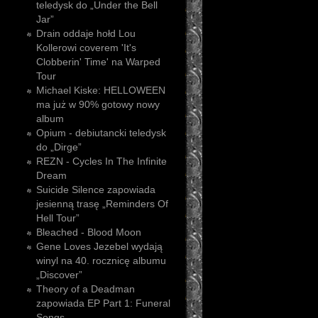
teledysk do „Under the Bell
Jar”
Drain oddaje hołd Lou
Kollerowi coverem 'It's
Clobberin' Time' na Warped
Tour
Michael Kiske: HELLOWEEN
ma już w 90% gotowy nowy
album
Opium - debiutancki teledysk
do „Dirge”
REZN - Cycles In The Infinite
Dream
Suicide Silence zapowiada
jesienną trasę „Reminders Of
Hell Tour”
Bleached - Blood Moon
Gene Loves Jezebel wydają
winyl na 40. rocznicę albumu
„Discover”
Theory of a Deadman
zapowiada EP Part 1: Funeral
Songs