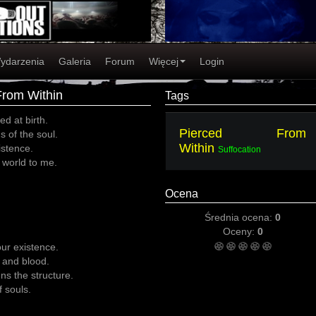
ydarzenia
Galeria
Forum
Więcej
Login
From Within
Tags
d at birth.
Pierced From
 of the soul.
Within
istence.
Suffocation
 world to me.
Ocena
Średnia ocena:
0
Oceny:
0
ur existence.
 and blood.
ns the structure.
 souls.