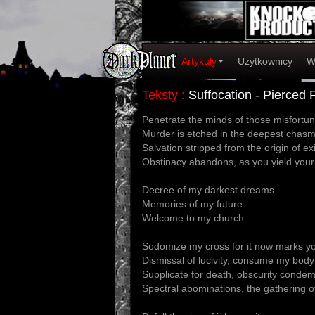
Artykuły
Użytkownicy
W
Teksty
:
Suffocation - Pierced 
Penetrate the minds of those misfortune
Murder is etched in the deepest chasms
Salvation stripped from the origin of ex
Obstinacy abandons, as you yield your
Decree of my darkest dreams.
Memories of my future.
Welcome to my church.
Sodomize my cross for it now marks yo
Dismissal of lucivity, consume my body
Supplicate for death, obscurity condem
Spectral abominations, the gathering of