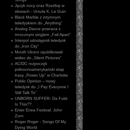
Język nocy oraz Rzeźbię w
słowach - Ursula K. Le Guin
Black Marble z intymnym
teledyskiem do „Anything”
Analog Dance powraca z
mrocznym singlem „Fall Apart”
Interpol udostępnili teledysk
do „Iron City”
Mouth Ulcers opublikowali
wideo do „Silent Pictures”
AC/DC rozpoczęli
północnoamerykański etap
trasy „Power Up” w Charlotte
Public Opinion – nowy
teledysk do „I Pay Everyone I
Still Talk To”
UNBORN SUFFER- Da Fukk
Is This??
Enter Enea Festival. John
Zorn
Roger Roger - Songs Of My
Dying World