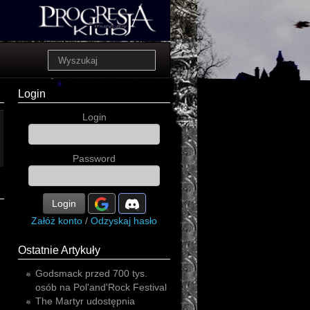
Login
Login
Password
Login
Załóż konto
/
Odzyskaj hasło
Ostatnie Artykuły
Godsmack przed 700 tys.
osób na Pol'and'Rock Festival
The Martyr udostępnia