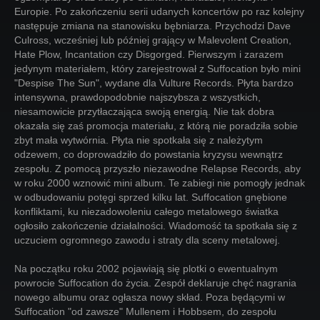
Europie. Po zakończeniu serii udanych koncertów po raz kolejny
następuje zmiana na stanowisku bębniarza. Przychodzi Dave
Culross, wcześniej lub później grający w Malevolent Creation,
Hate Plow, Incantation czy Disgorged. Pierwszym i zarazem
jedynym materiałem, który zarejestrował z Suffocation było mini
"Despise The Sun", wydane dla Vulture Records. Płyta bardzo
intensywna, prawdopodobnie najszybsza z wszystkich,
niesamowicie przytłaczająca swoją energią. Nie tak dobra
okazała się zaś promocja materiału, z którą nie poradziła sobie
zbyt mała wytwórnia. Płyta nie spotkała się z należytym
odzewem, co doprowadziło do powstania kryzysu wewnątrz
zespołu. Z pomocą przyszło niezawodne Relapse Records, aby
w roku 2000 wznowić mini album. Te zabiegi nie pomogły jednak
w odbudowaniu potęgi sprzed kilku lat. Suffocation gnębione
konfliktami, ku niezadowoleniu całego metalowego światka
ogłosiło zakończenie działalności. Wiadomość ta spotkała się z
uczuciem ogromnego zawodu i straty dla sceny metalowej.
Na początku roku 2002 pojawiają się plotki o ewentualnym
powrocie Suffocation do życia. Zespół deklaruje chęć nagrania
nowego albumu oraz ogłasza nowy skład. Poza będącymi w
Suffocation "od zawsze" Mullenem i Hobbsem, do zespołu