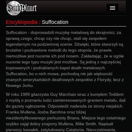
Artykuły
Encyklopedia
:
Suffocation
Użytkownicy
Suffocation - doprowadzili muzykę metalową do skrajności, za
sprawą czego, chcąc czy nie chcąc, stali się zespołem
Wydarzenia
legendarnym na podziemnej scenie. Dźwięki, które stworzyli są
brutalne i pozbawione melodii do tego stopnia, że prawie
Galeria
niemożliwe jest nucenie ich pod nosem. Zakładając, że w ogóle
nucenie tego typu muzyki jest możliwe. Są jedną z najczęściej
Forum
kopiowanych i podrabianych kapel death metalowych.
Suffocation, bo o nich mowa, pochodzą nie jak większość
Więcej
znanych amerykańskich deathowych zespołów z Florydy, lecz z
Nowego Jorku.
Login
W roku 1989 gitarzysta Guy Marchais wraz z kumplem Toddem
z myślą o poznaniu ludzi zainteresowanych graniem metalu, dali
do gazety ogłoszenie. Odpowiedź nadeszła ze strony niejakich:
Franka Mullena, Josha Barohna oraz bliżej
niezidentyfikowanego perkusisty Briana. Miejsce tego ostatniego
szybko zajął dobry znajomy Mullena, Mike Smith. Napisali
pierwszy kawałek, zatytułowany Catatonia. Nieoczekiwanie,