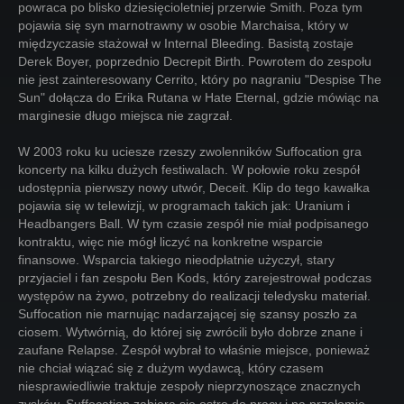
powraca po blisko dziesięcioletniej przerwie Smith. Poza tym
pojawia się syn marnotrawny w osobie Marchaisa, który w
międzyczasie stażował w Internal Bleeding. Basistą zostaje
Derek Boyer, poprzednio Decrepit Birth. Powrotem do zespołu
nie jest zainteresowany Cerrito, który po nagraniu "Despise The
Sun" dołącza do Erika Rutana w Hate Eternal, gdzie mówiąc na
marginesie długo miejsca nie zagrzał.
W 2003 roku ku uciesze rzeszy zwolenników Suffocation gra
koncerty na kilku dużych festiwalach. W połowie roku zespół
udostępnia pierwszy nowy utwór, Deceit. Klip do tego kawałka
pojawia się w telewizji, w programach takich jak: Uranium i
Headbangers Ball. W tym czasie zespół nie miał podpisanego
kontraktu, więc nie mógł liczyć na konkretne wsparcie
finansowe. Wsparcia takiego nieodpłatnie użyczył, stary
przyjaciel i fan zespołu Ben Kods, który zarejestrował podczas
występów na żywo, potrzebny do realizacji teledysku materiał.
Suffocation nie marnując nadarzającej się szansy poszło za
ciosem. Wytwórnią, do której się zwrócili było dobrze znane i
zaufane Relapse. Zespół wybrał to właśnie miejsce, ponieważ
nie chciał wiązać się z dużym wydawcą, który czasem
niesprawiedliwie traktuje zespoły nieprzynoszące znacznych