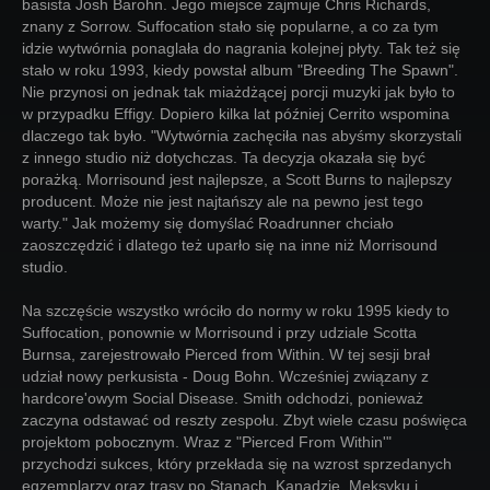
basista Josh Barohn. Jego miejsce zajmuje Chris Richards,
znany z Sorrow. Suffocation stało się popularne, a co za tym
idzie wytwórnia ponaglała do nagrania kolejnej płyty. Tak też się
stało w roku 1993, kiedy powstał album "Breeding The Spawn".
Nie przynosi on jednak tak miażdżącej porcji muzyki jak było to
w przypadku Effigy. Dopiero kilka lat później Cerrito wspomina
dlaczego tak było. "Wytwórnia zachęciła nas abyśmy skorzystali
z innego studio niż dotychczas. Ta decyzja okazała się być
porażką. Morrisound jest najlepsze, a Scott Burns to najlepszy
producent. Może nie jest najtańszy ale na pewno jest tego
warty." Jak możemy się domyślać Roadrunner chciało
zaoszczędzić i dlatego też uparło się na inne niż Morrisound
studio.
Na szczęście wszystko wróciło do normy w roku 1995 kiedy to
Suffocation, ponownie w Morrisound i przy udziale Scotta
Burnsa, zarejestrowało Pierced from Within. W tej sesji brał
udział nowy perkusista - Doug Bohn. Wcześniej związany z
hardcore'owym Social Disease. Smith odchodzi, ponieważ
zaczyna odstawać od reszty zespołu. Zbyt wiele czasu poświęca
projektom pobocznym. Wraz z "Pierced From Within'"
przychodzi sukces, który przekłada się na wzrost sprzedanych
egzemplarzy oraz trasy po Stanach, Kanadzie, Meksyku i