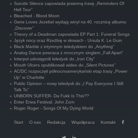
Suicide Silence zapowiada jesienną trasę „Reminders Of
Hell Tour”
Bleached - Blood Moon
Gene Loves Jezebel wydają winyl na 40. rocznicę albumu
„Discover”
Theory of a Deadman zapowiada EP Part 1: Funeral Songs
Język nocy oraz Rzeźbię w słowach - Ursula K. Le Guin
Black Marble z intymnym teledyskiem do „Anything”
Analog Dance powraca z mrocznym singlem „Fall Apart”
Interpol udostępnili teledysk do „Iron City”
Mouth Ulcers opublikowali wideo do „Silent Pictures”
AC/DC rozpoczęli północnoamerykański etap trasy „Power
Up” w Charlotte
Public Opinion – nowy teledysk do „I Pay Everyone I Still
Talk To”
UNBORN SUFFER- Da Fukk Is This??
Enter Enea Festival. John Zorn
Roger Roger - Songs Of My Dying World
Start
O nas
Redakcja
Współpraca
Kontakt