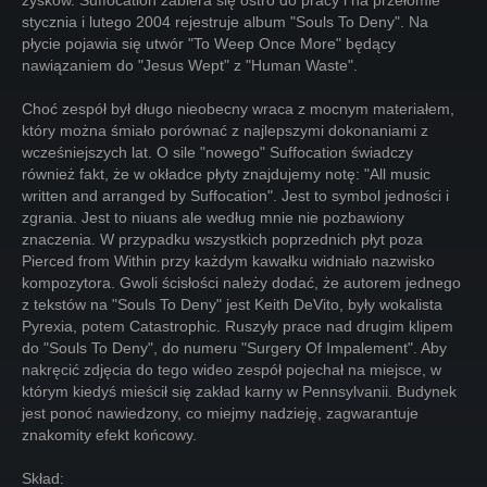
zysków. Suffocation zabiera się ostro do pracy i na przełomie
stycznia i lutego 2004 rejestruje album "Souls To Deny". Na
płycie pojawia się utwór "To Weep Once More" będący
nawiązaniem do "Jesus Wept" z "Human Waste".
Choć zespół był długo nieobecny wraca z mocnym materiałem,
który można śmiało porównać z najlepszymi dokonaniami z
wcześniejszych lat. O sile "nowego" Suffocation świadczy
również fakt, że w okładce płyty znajdujemy notę: "All music
written and arranged by Suffocation". Jest to symbol jedności i
zgrania. Jest to niuans ale według mnie nie pozbawiony
znaczenia. W przypadku wszystkich poprzednich płyt poza
Pierced from Within przy każdym kawałku widniało nazwisko
kompozytora. Gwoli ścisłości należy dodać, że autorem jednego
z tekstów na "Souls To Deny" jest Keith DeVito, były wokalista
Pyrexia, potem Catastrophic. Ruszyły prace nad drugim klipem
do "Souls To Deny", do numeru "Surgery Of Impalement". Aby
nakręcić zdjęcia do tego wideo zespół pojechał na miejsce, w
którym kiedyś mieścił się zakład karny w Pennsylvanii. Budynek
jest ponoć nawiedzony, co miejmy nadzieję, zagwarantuje
znakomity efekt końcowy.
Skład: