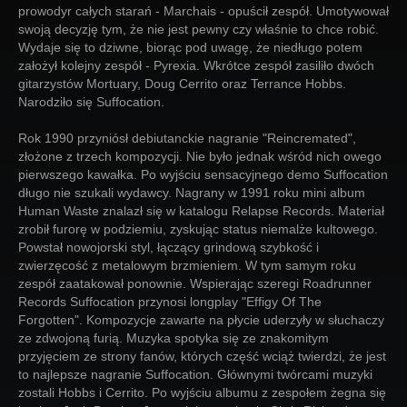
prowodyr całych starań - Marchais - opuścił zespół. Umotywował
swoją decyzję tym, że nie jest pewny czy właśnie to chce robić.
Wydaje się to dziwne, biorąc pod uwagę, że niedługo potem
założył kolejny zespół - Pyrexia. Wkrótce zespół zasiliło dwóch
gitarzystów Mortuary, Doug Cerrito oraz Terrance Hobbs.
Narodziło się Suffocation.
Rok 1990 przyniósł debiutanckie nagranie "Reincremated",
złożone z trzech kompozycji. Nie było jednak wśród nich owego
pierwszego kawałka. Po wyjściu sensacyjnego demo Suffocation
długo nie szukali wydawcy. Nagrany w 1991 roku mini album
Human Waste znalazł się w katalogu Relapse Records. Materiał
zrobił furorę w podziemiu, zyskując status niemalże kultowego.
Powstał nowojorski styl, łączący grindową szybkość i
zwierzęcość z metalowym brzmieniem. W tym samym roku
zespół zaatakował ponownie. Wspierając szeregi Roadrunner
Records Suffocation przynosi longplay "Effigy Of The
Forgotten". Kompozycje zawarte na płycie uderzyły w słuchaczy
ze zdwojoną furią. Muzyka spotyka się ze znakomitym
przyjęciem ze strony fanów, których część wciąż twierdzi, że jest
to najlepsze nagranie Suffocation. Głównymi twórcami muzyki
zostali Hobbs i Cerrito. Po wyjściu albumu z zespołem żegna się