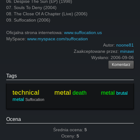
06. Despise The Sun (EP) (1998)
07. Souls To Deny (2004)
08. The Close Of A Chapter (Live) (2006)
09. Suffocation (2006)
Oficjalna strona internetowa:
www.suffocation.us
MySpace:
www.myspace.com/suffocation
Autor:
noone81
Zaakceptowane przez:
minawi
Wysłano:
2006-09-06
Komentarz
Tags
technical metal
death metal
brutal
metal
Suffocation
Ocena
Średnia ocena:
5
Oceny:
5