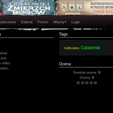
ydarzenia
Galeria
Forum
Więcej
Login
a
Tags
Catatonia
Suffocation
atred.
sick.
inflict.
Ocena
ation.
Średnia ocena:
0
Oceny:
0