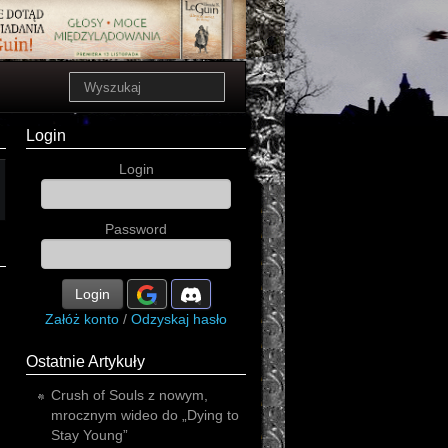
Login
Login
Password
Login
Załóż konto
/
Odzyskaj hasło
Ostatnie Artykuły
Crush of Souls z nowym,
mrocznym wideo do „Dying to
Stay Young”