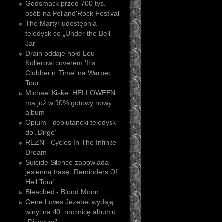
Godsmack przed 700 tys.
osób na Pol'and'Rock Festival
The Martyr udostępnia
teledysk do „Under the Bell
Jar”
Drain oddaje hołd Lou
Kollerowi coverem 'It's
Clobberin' Time' na Warped
Tour
Michael Kiske: HELLOWEEN
ma już w 90% gotowy nowy
album
Opium - debiutancki teledysk
do „Dirge”
REZN - Cycles In The Infinite
Dream
Suicide Silence zapowiada
jesienną trasę „Reminders Of
Hell Tour”
Bleached - Blood Moon
Gene Loves Jezebel wydają
winyl na 40. rocznicę albumu
„Discover”