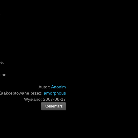
.
ce.
one.
Autor:
Anonim
Zaakceptowane przez:
amorphous
Wysłano:
2007-08-17
Komentarz