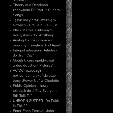
Theory of a Deadman
zapowiada EP Part 1: Funeral
Songs
Język nocy oraz Rzeźbię w
słowach - Ursula K. Le Guin
Black Marble z intymnym
teledyskiem do „Anything”
Analog Dance powraca z
mrocznym singlem „Fall Apart”
Interpol udostępnili teledysk
do „Iron City”
Mouth Ulcers opublikowali
wideo do „Silent Pictures”
AC/DC rozpoczęli
północnoamerykański etap
trasy „Power Up” w Charlotte
Public Opinion – nowy
teledysk do „I Pay Everyone I
Still Talk To”
UNBORN SUFFER- Da Fukk
Is This??
Enter Enea Festival. John