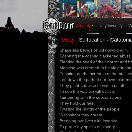
Artykuły
Użytkownicy
W
Teksty
:
Suffocation - Catatoni
Shapeless beings of unknown origin.
Scanning the cosmic blackened abyss.
Planting the seed of their horror and h
Mankind was created to be violent and 
Feasting on the screams of the pain we 
Led down the path of our own extermin
They plant a device to watch us all.
To see the way we will evolve.
Tampering with the subconscious.
They hold our fate.
Twisting the minds of the people.
With whom they create.
Breeding our lives with insanity.
To purge my spirit's enslavery.