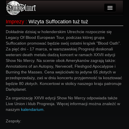
Artykuły
Imprezy
:
Wizyta Suffocation tuż tuż
Użytkownicy
Dokładnie dzisiaj w holenderskim Utrechcie rozpocznie się
Legacy Of Blood European Tour, podczas której grupa
Wydarzenia
Suffocation promować będzie swój ostatni krążek "Blood Oath".
Za pięć dni - 17 marca, w warszawskiej Progresji doskonali
Galeria
weterani death metalu dadzą koncert w ramach XXVII edycji
Show No Mercy. Na scenie obok Amerykanów zagrają także:
Forum
Annotations of an Autopsy, Nervecell, Fleshgod Apocalypse i
Burning the Masses. Cena wejściówki to jedyne 65 złotych w
Więcej
przedsprzedaży, zaś w dniu koncertu przyjemność ta kosztować
będzie 80 złotych. Koncertowi w stolicy naszego kraju patronuje
Login
Darkplanet.
Za organizację XXVII edycji Show No Mercy odpowiada także
Live Union i klub Progresja. Więcej informacji można znaleźć w
naszym
kalendarium
.
Zespoły: