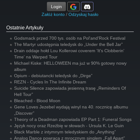
Login
Załóż konto
/
Odzyskaj hasło
Ostatnie Artykuły
Godsmack przed 700 tys. osób na Pol'and'Rock Festival
The Martyr udostępnia teledysk do „Under the Bell Jar”
Drain oddaje hołd Lou Kollerowi coverem 'It's Clobberin'
Time' na Warped Tour
Michael Kiske: HELLOWEEN ma już w 90% gotowy nowy
album
Opium - debiutancki teledysk do „Dirge”
REZN - Cycles In The Infinite Dream
Suicide Silence zapowiada jesienną trasę „Reminders Of
Hell Tour”
Bleached - Blood Moon
Gene Loves Jezebel wydają winyl na 40. rocznicę albumu
„Discover”
Theory of a Deadman zapowiada EP Part 1: Funeral Songs
Język nocy oraz Rzeźbię w słowach - Ursula K. Le Guin
Black Marble z intymnym teledyskiem do „Anything”
Analog Dance powraca z mrocznym singlem „Fall Apart”