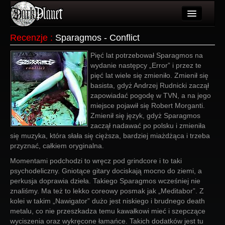
Artykuły
Recenzje
:
Sparagmos - Conflict
Użytkownicy
Pięć lat potrzebował Sparagmos na
wydanie następcy „Error” i przez te
Wydarzenia
pięć lat wiele się zmieniło. Zmienił się
basista, gdyż Andrzej Rudnicki zaczął
Galeria
zapowiadać pogodę w TVN, a na jego
miejsce pojawił się Robert Morganti.
Forum
Zmienił się język, gdyż Sparagmos
zaczął nadawać po polsku i zmieniła
Więcej
się muzyka, która słała się cięższa, bardziej miażdżąca i trzeba
przyznać, całkiem oryginalna.
Login
Momentami podchodzi to wręcz pod grindcore i to taki
psychodeliczny. Gniotące gitary dociskają mocno do ziemi, a
perkusja doprawia dzieła. Takiego Sparagmos wcześniej nie
znaliśmy. Ma też to lekko coreowy posmak jak „Meditabor”. Z
kolei w takim „Nawigator” dużo jest niskiego i brudnego death
metalu, co nie przeszkadza temu kawałkowi mieć i szepczące
wyciszenia oraz wykręcone łamańce. Takich dodatków jest tu