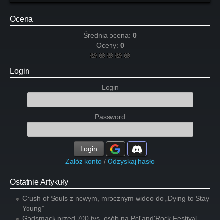
Ocena
Średnia ocena:
0
Oceny:
0
Login
Login
Password
Login
Załóż konto
/
Odzyskaj hasło
Ostatnie Artykuły
Crush of Souls z nowym, mrocznym wideo do „Dying to Stay
Young”
Godsmack przed 700 tys. osób na Pol'and'Rock Festival