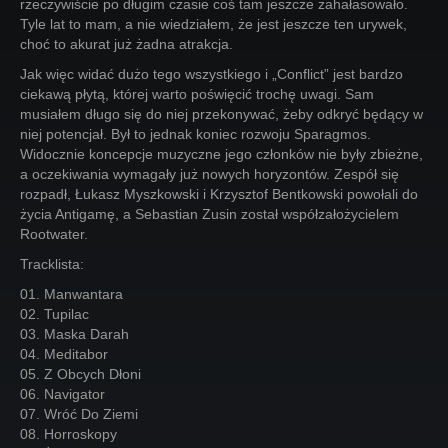
rzeczywiście po długim czasie coś tam jeszcze zahałasowało.
Tyle lat to mam, a nie wiedziałem, że jest jeszcze ten urywek,
choć to akurat już żadna atrakcja.
Jak więc widać dużo tego wszystkiego i „Conflict” jest bardzo
ciekawą płytą, której warto poświęcić trochę uwagi. Sam
musiałem długo się do niej przekonywać, żeby odkryć będący w
niej potencjał. Był to jednak koniec rozwoju Sparagmos.
Widocznie koncepcje muzyczne jego członków nie były zbieżne,
a oczekiwania wymagały już nowych horyzontów. Zespół się
rozpadł, Łukasz Myszkowski i Krzysztof Bentkowski powołali do
życia Antigamę, a Sebastian Zusin został współzałożycielem
Rootwater.
Tracklista:
01. Manwantara
02. Tupilac
03. Maska Darah
04. Meditabor
05. Z Obcych Dłoni
06. Navigator
07. Wróć Do Ziemi
08. Horroskopy