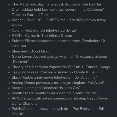
The Martyr udostępnia teledysk do „Under the Bell Jar”
Drain oddaje hołd Lou Kollerowi coverem 'It's Clobberin'
Time' na Warped Tour
Michael Kiske: HELLOWEEN ma już w 90% gotowy nowy
album
Opium - debiutancki teledysk do „Dirge”
REZN - Cycles In The Infinite Dream
Suicide Silence zapowiada jesienną trasę „Reminders Of
Hell Tour”
Bleached - Blood Moon
Gene Loves Jezebel wydają winyl na 40. rocznicę albumu
„Discover”
Theory of a Deadman zapowiada EP Part 1: Funeral Songs
Język nocy oraz Rzeźbię w słowach - Ursula K. Le Guin
Black Marble z intymnym teledyskiem do „Anything”
Analog Dance powraca z mrocznym singlem „Fall Apart”
Interpol udostępnili teledysk do „Iron City”
Mouth Ulcers opublikowali wideo do „Silent Pictures”
AC/DC rozpoczęli północnoamerykański etap trasy „Power
Up” w Charlotte
Public Opinion – nowy teledysk do „I Pay Everyone I Still
Talk To”