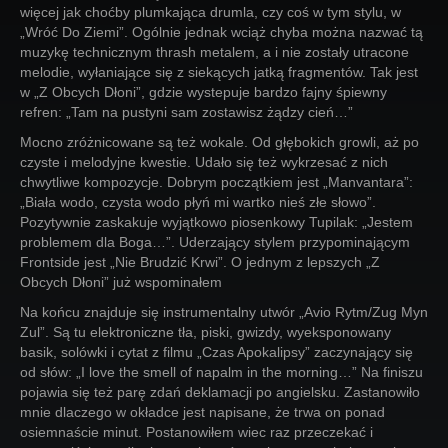
więcej jak choćby plumkająca drumla, czy coś w tym stylu, w
„Wróć Do Ziemi”. Ogólnie jednak wciąż chyba można nazwać tą
muzykę technicznym thrash metalem, a i nie zostały utracone
melodie, wyłaniające się z siekących jatką fragmentów. Tak jest
w „Z Obcych Dłoni”, gdzie wystepuje bardzo fajny śpiewny
refren: „Tam na pustyni sam zostawisz żądzy cień…”
Mocno zróżnicowane są też wokale. Od głębokich growli, aż po
czyste i melodyjne kwestie. Udało się też wykrzesać z nich
chwytliwe kompozycje. Dobrym początkiem jest „Manvantara”:
„Biała wodo, czysta wodo płyń mi wartko nieś złe słowo”.
Pozytywnie zaskakuje wyjątkowo piosenkowy Tupilak: „Jestem
problemem dla Boga…”. Uderzający stylem przypominającym
Frontside jest „Nie Brudzić Krwi”. O jednym z lepszych „Z
Obcych Dłoni” już wspominałem
Na końcu znajduje się instrumentalny utwór „Avio Rytm/Zug Myn
Zul”. Są tu elektroniczne tła, piski, gwizdy, wyeksponowany
basik, solówki i cytat z filmu „Czas Apokalipsy” zaczynający się
od słów: „I love the smell of napalm in the morning…” Na finiszu
pojawia się też parę zdań deklamacji po angielsku. Zastanowiło
mnie dlaczego w okładce jest napisane, że trwa on ponad
osiemnaście minut. Postanowiłem wiec raz przeczekać i