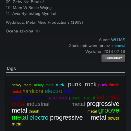
09. Żeby Nie Brudzić
10. Mam W Sobie Wojnę
11. Avio Rytm/Zuig Myn Lul
Wydawca: Metal Mind Productions (1999)
Ocena szkolna: 4+
Autor:
WUJAS
Zaakceptowane przez:
minawi
Wysłano:
2018-02-18
Komentarz
Tags
punk rock
metal
punk
thrash
heavy metal
heavy metal
electro
hardcore
hard
metal
industrial
metalcore
rock
hard rock
power metal
progressive
metal
industrial metal
groove
metal
thrash metal
metal
progressive metal
electro
power
metal