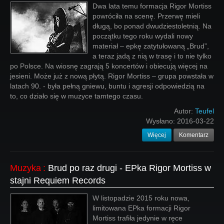
Dwa lata temu formacja Rigor Mortiss
powróciła na scenę. Przerwę mieli
długą, bo ponad dwudziestoletnią. Na
początku tego roku wydali nowy
materiał – epkę zatytułowaną „Brud”,
a teraz jadą z nią w trasę i to nie tylko
po Polsce. Na wiosnę zagrają 5 koncertów i obiecują więcej na
jesieni. Może już z nową płytą. Rigor Mortiss – grupa powstała w
latach 90. - była pełną gniewu, buntu i agresji odpowiedzią na
to, co działo się w muzyce tamtego czasu.
Autor:
Teufel
Wysłano:
2016-03-22
Więcej
Komentarz
Muzyka
:
Brud po raz drugi - EPka Rigor Mortiss w
stajni Requiem Records
W listopadzie 2015 roku nowa,
limitowana EPka formacji Rigor
Mortiss trafiła jedynie w ręce