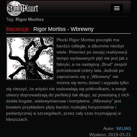
Artykuły
Tag:
Rigor Mortiss
Recenzje
:
Rigor Mortiss - Wbrewny
Użytkownicy
Płocki Rigor Mortiss początki ma
Wydarzenia
bardzo odległe, a albumów niezbyt
wiele. Również po swojej reaktywacji
Galeria
tempo wydawanych płyt nie jest jak z
fabryki, a na następcę „Brud” zespół
Forum
potrzebował cztery lata. Jednak po
zapoznaniu się z „Wbrewny” nie
Więcej
można się temu dziwić i wypada tylko
się cieszyć, że artyści nie zadowalają się półśrodkami, a swoje
Login
utwory doprowadzają do perfekcji tak długo, aż powstaną z nich
dzieła bogate, wielowymiarowe i kompletne. „Wbrewny” jest
bowiem przykładem płyty bardzo rozległej horyzontalnie i
pedantycznej w szczegółach, przez cały czas trzymającej w
kleszczach.
Autor:
WUJAS
Wysłano:
2019-03-21