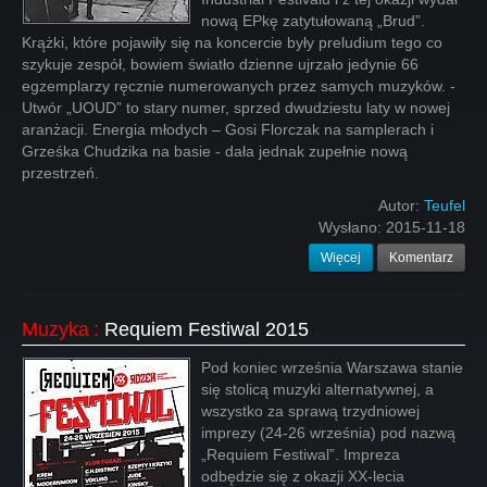
nową EPkę zatytułowaną „Brud”.
Krążki, które pojawiły się na koncercie były preludium tego co
szykuje zespół, bowiem światło dzienne ujrzało jedynie 66
egzemplarzy ręcznie numerowanych przez samych muzyków. -
Utwór „UOUD” to stary numer, sprzed dwudziestu laty w nowej
aranżacji. Energia młodych – Gosi Florczak na samplerach i
Grześka Chudzika na basie - dała jednak zupełnie nową
przestrzeń.
Autor:
Teufel
Wysłano:
2015-11-18
Więcej
Komentarz
Muzyka
:
Requiem Festiwal 2015
Pod koniec września Warszawa stanie
się stolicą muzyki alternatywnej, a
wszystko za sprawą trzydniowej
imprezy (24-26 września) pod nazwą
„Requiem Festiwal”. Impreza
odbędzie się z okazji XX-lecia