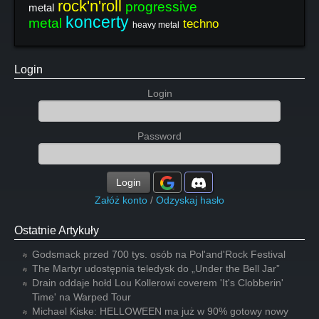
rock'n'roll
progressive
metal
koncerty
metal
techno
heavy metal
Login
Login
Password
Login
Załóż konto
/
Odzyskaj hasło
Ostatnie Artykuły
Godsmack przed 700 tys. osób na Pol'and'Rock Festival
The Martyr udostępnia teledysk do „Under the Bell Jar”
Drain oddaje hołd Lou Kollerowi coverem 'It's Clobberin'
Time' na Warped Tour
Michael Kiske: HELLOWEEN ma już w 90% gotowy nowy