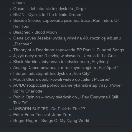
album
Opium - debiutancki teledysk do „Dirge”
REZN - Cycles In The Infinite Dream
Suicide Silence zapowiada jesienną trasę „Reminders Of
Hell Tour”
Bleached - Blood Moon
Gene Loves Jezebel wydają winyl na 40. rocznicę albumu
„Discover”
Theory of a Deadman zapowiada EP Part 1: Funeral Songs
Język nocy oraz Rzeźbię w słowach - Ursula K. Le Guin
Black Marble z intymnym teledyskiem do „Anything”
Analog Dance powraca z mrocznym singlem „Fall Apart”
Interpol udostępnili teledysk do „Iron City”
Mouth Ulcers opublikowali wideo do „Silent Pictures”
AC/DC rozpoczęli północnoamerykański etap trasy „Power
Up” w Charlotte
Public Opinion – nowy teledysk do „I Pay Everyone I Still
Talk To”
UNBORN SUFFER- Da Fukk Is This??
Enter Enea Festival. John Zorn
Roger Roger - Songs Of My Dying World