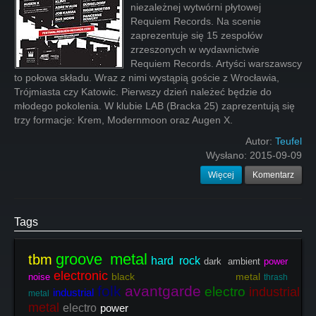
niezależnej wytwórni płytowej
Requiem Records. Na scenie
zaprezentuje się 15 zespołów
zrzeszonych w wydawnictwie
Requiem Records. Artyści warszawscy
to połowa składu. Wraz z nimi wystąpią goście z Wrocławia,
Trójmiasta czy Katowic. Pierwszy dzień należeć będzie do
młodego pokolenia. W klubie LAB (Bracka 25) zaprezentują się
trzy formacje: Krem, Modernmoon oraz Augen X.
Autor:
Teufel
Wysłano:
2015-09-09
Więcej
Komentarz
Tags
groove metal
tbm
hard rock
dark ambient
power
electronic
black metal
noise
thrash
folk
avantgarde
electro
industrial
industrial
metal
metal
electro
power