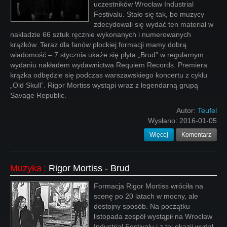
uczestników Wrocław Industrial
Festivalu. Stało się tak, bo muzycy
zdecydowali się wydać ten materiał w
nakładzie 66 sztuk ręcznie wykonanych i numerowanych
krążków. Teraz dla fanów płockiej formacji mamy dobrą
wiadomość – 7 stycznia ukaże się płyta „Brud” w regularnym
wydaniu nakładem wydawnictwa Requiem Records. Premiera
krążka odbędzie się podczas warszawskiego koncertu z cyklu
„Old Skull”. Rigor Mortiss wystąpi wraz z legendarną grupą
Savage Republic.
Autor:
Teufel
Wysłano:
2016-01-05
Więcej
Komentarz
Muzyka
:
Rigor Mortiss - Brud
Formacja Rigor Mortiss wróciła na
scenę po 20 latach w mocny, ale
dostojny sposób. Na początku
listopada zespół wystąpił na Wrocław
Industrial Festivalu i z tej okazji wydał