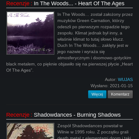
Recenzje
:
In The Woods... - Heart Of The Ages
In The Woods… został założony przez
muzyków Green Carnation, którzy
odeszli po pierwszym rozpadzie tego
zespołu. Klimat jednak był inny, a
właśnie klimat to tutaj słowo klucz.
Duch In The Woods… zaklęty jest w
jego nazwie i wyraża się
atmosferycznym i doomowo-gotyckim
black metalem, co pięknie objawiło się na pierwszej płycie „Heart
Of The Ages”.
Autor:
WUJAS
Wysłano:
2021-01-15
Więcej
Komentarz
Recenzje
:
Shadowdances - Burning Shadows
Zespół Shadowdances powstał w
Wilnie w 1995 roku. Z początku grali
death metal z elementami doom i taki