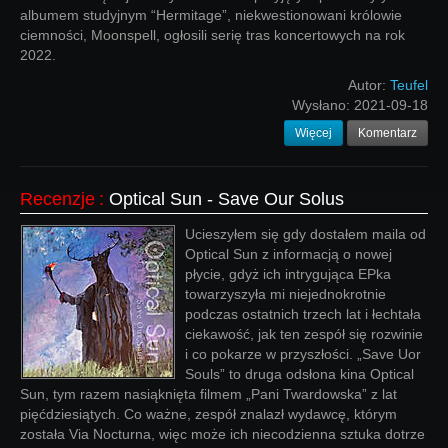
albumem studyjnym “Hermitage”, niekwestionowani królowie
ciemności, Moonspell, ogłosili serię tras koncertowych na rok
2022.
Autor:
Teufel
Wysłano:
2021-09-18
Więcej
Komentarz
Recenzje
:
Optical Sun - Save Our Solus
Ucieszyłem się gdy dostałem maila od
Optical Sun z informacją o nowej
płycie, gdyż ich intrygująca EPka
towarzyszyła mi niejednokrotnie
podczas ostatnich trzech lat i łechtała
ciekawość, jak ten zespół się rozwinie
i co pokarze w przyszłości. „Save Uor
Souls” to druga odsłona kina Optical
Sun, tym razem nasiąknięta filmem „Pani Twardowska” z lat
pięćdziesiątych. Co ważne, zespół znalazł wydawcę, którym
została Via Nocturna, więc może ich niecodzienna sztuka dotrze