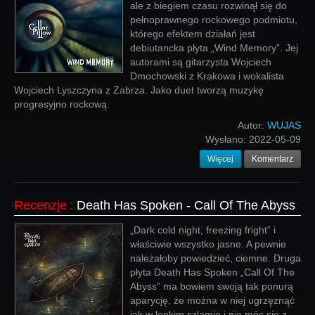
ale z biegiem czasu rozwinął się do
pełnoprawnego rockowego podmiotu,
którego efektem działań jest
debiutancka płyta „Wind Memory”. Jej
autorami są gitarzysta Wojciech
Dmochowski z Krakowa i wokalista
Wojciech Lyszczyna z Zabrza. Jako duet tworzą muzykę
progresyjno rockową.
Autor:
WUJAS
Wysłano:
2022-05-09
Więcej
Komentarz
Recenzje
:
Death Has Spoken - Call Of The Abyss
„Dark cold night, freezing fright” i
właściwie wszystko jasne. A pewnie
należałoby powiedzieć, ciemne. Druga
płyta Death Has Spoken „Call Of The
Abyss” ma bowiem swoją tak ponurą
aparycję, że można w niej ugrzęznąć
jak w lepkim szlamie i nie móc się z