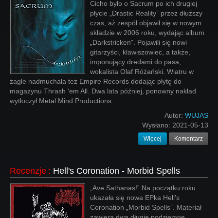
Cicho było o Sacrum po ich drugiej
płycie „Drastic Reality” przez dłuższy
czas, aż zespół objawił się w nowym
składzie w 2006 roku, wydając album
„Darkstricken”. Pojawili się nowi
gitarzyści, klawiszowiec, a także,
imponujący dredami do pasa,
wokalista Olaf Różański. Wiatru w
żagle nadmuchała też Empire Records dodając płytę do
magazynu Thrash ‘em All. Dwa lata później, ponowny nakład
wytłoczył Metal Mind Productions.
Autor:
WUJAS
Wysłano:
2021-05-13
Więcej
Komentarz
Recenzje
:
Hell's Coronation - Morbid Spells
„Ave Sathanas!” Na początku roku
ukazała się nowa EPka Hell’s
Coronation „Morbid Spells”. Materiał
zawiera dwa długie podziemne