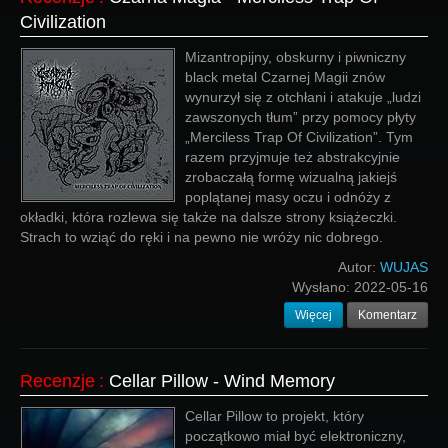
Civilization
Mizantropijny, obskurny i piwniczny
black metal Czarnej Magii znów
wynurzył się z otchłani i atakuje „ludzi
zawszonych tłum” przy pomocy płyty
„Merciless Trap Of Civilization”. Tym
razem przyjmuje też abstrakcyjnie
zrobaczałą formę wizualną jakiejś
poplątanej masy oczu i odnóży z
okładki, która rozlewa się także na dalsze strony książeczki.
Strach to wziąć do ręki i na pewno nie wróży nic dobrego.
Autor:
WUJAS
Wysłano:
2022-05-16
Więcej
Komentarz
Recenzje
:
Cellar Pillow - Wind Memory
Cellar Pillow to projekt, który
początkowo miał być elektroniczny,