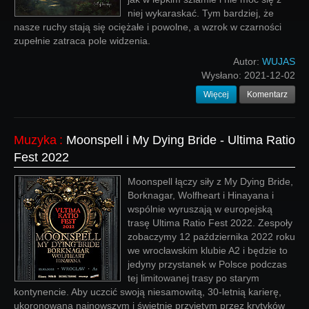
niej wykaraskać. Tym bardziej, że
nasze ruchy stają się ociężałe i powolne, a wzrok w czarności
zupełnie zatraca pole widzenia.
Autor:
WUJAS
Wysłano:
2021-12-02
Więcej
Komentarz
Muzyka
:
Moonspell i My Dying Bride - Ultima Ratio
Fest 2022
Moonspell łączy siły z My Dying Bride,
Borknagar, Wolfheart i Hinayana i
wspólnie wyruszają w europejską
trasę Ultima Ratio Fest 2022. Zespoły
zobaczymy 12 października 2022 roku
we wrocławskim klubie A2 i będzie to
jedyny przystanek w Polsce podczas
tej limitowanej trasy po starym
kontynencie. Aby uczcić swoją niesamowitą, 30-letnią karierę,
ukoronowaną najnowszym i świetnie przyjętym przez krytyków