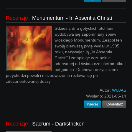
Recenzje
:
Monumentum - In Absentia Christi
Gdzieś z dna gotyckich otchłani
wydobywa się zapomniany śpiew
włoskiego Monumentum. Zespół ten
swoją pierwszą płytę wydał w 1995
roku, nazywając ją „In Absentia
Christi” i zatapiając w zupełnie
oderwanej od świata czeluści smutku i
potępienia. Duchowe oczyszczenie
przychodzi powoli i niezauważenie rozlewa się po
zdezorientowanej duszy.
Autor:
WUJAS
Wysłano:
2021-05-14
Więcej
Komentarz
Recenzje
:
Sacrum - Darkstricken