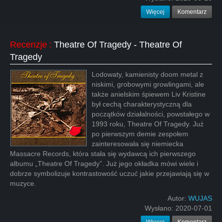
Więcej
Komentarz
Recenzje
:
Theatre Of Tragedy - Theatre Of
Tragedy
Lodowaty, kamienisty doom metal z
niskimi, grobowymi growlingami, ale
także anielskim śpiewem Liv Kristine
był cechą charakterystyczną dla
początków działalności, powstałego w
1993 roku, Theatre Of Tragedy. Już
po pierwszym demie zespołem
zainteresowała się niemiecka
Massacre Records, która stała się wydawcą ich pierwszego
albumu „Theatre Of Tragedy”. Już jego okładka mówi wiele i
dobrze symbolizuje kontrastowość uczuć jakie przejawiają się w
muzyce.
Autor:
WUJAS
Wysłano:
2020-07-01