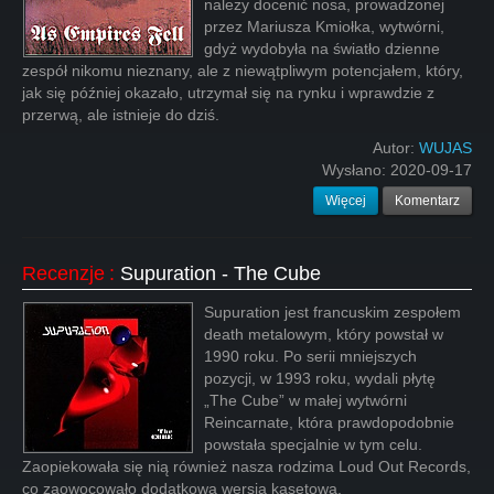
należy docenić nosa, prowadzonej
przez Mariusza Kmiołka, wytwórni,
gdyż wydobyła na światło dzienne
zespół nikomu nieznany, ale z niewątpliwym potencjałem, który,
jak się później okazało, utrzymał się na rynku i wprawdzie z
przerwą, ale istnieje do dziś.
Autor:
WUJAS
Wysłano:
2020-09-17
Więcej
Komentarz
Recenzje
:
Supuration - The Cube
Supuration jest francuskim zespołem
death metalowym, który powstał w
1990 roku. Po serii mniejszych
pozycji, w 1993 roku, wydali płytę
„The Cube” w małej wytwórni
Reincarnate, która prawdopodobnie
powstała specjalnie w tym celu.
Zaopiekowała się nią również nasza rodzima Loud Out Records,
co zaowocowało dodatkową wersją kasetową.