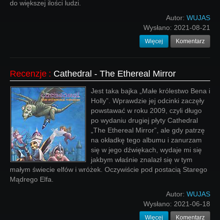
do większej ilości ludzi.
Autor:
WUJAS
Wysłano:
2021-08-21
Więcej
Komentarz
Recenzje
:
Cathedral - The Ethereal Mirror
Jest taka bajka „Małe królestwo Bena i
Holly”. Wprawdzie jej odcinki zaczęły
powstawać w roku 2009, czyli długo
po wydaniu drugiej płyty Cathedral
„The Ethereal Mirror”, ale gdy patrzę
na okładkę tego albumu i zanurzam
się w jego dźwiękach, wydaje mi się
jakbym właśnie znalazł się w tym
małym świecie elfów i wróżek. Oczywiście pod postacią Starego
Mądrego Elfa.
Autor:
WUJAS
Wysłano:
2021-06-18
Więcej
Komentarz