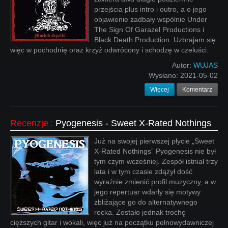
przejścia plus intro i outro, a o jego
objawienie zadbały wspólnie Under
The Sign Of Garazel Productions i
Black Death Production. Uzbrajam się
więc w pochodnię oraz krzyż odwrócony i schodzę w czeluści.
Autor:
WUJAS
Wysłano:
2021-05-02
Więcej
Komentarz
Recenzje
:
Pyogenesis - Sweet X-Rated Nothings
Już na swojej pierwszej płycie „Sweet
X-Rated Nothings” Pyogenesis nie był
tym czym wcześniej. Zespół istniał trzy
lata i w tym czasie zdążył dość
wyraźnie zmienić profil muzyczny, a w
jego repertuar wdarły się motywy
zbliżające go do alternatywnego
rocka. Zostało jednak trochę
cięższych gitar i wokali, więc już na początku pełnowydawniczej