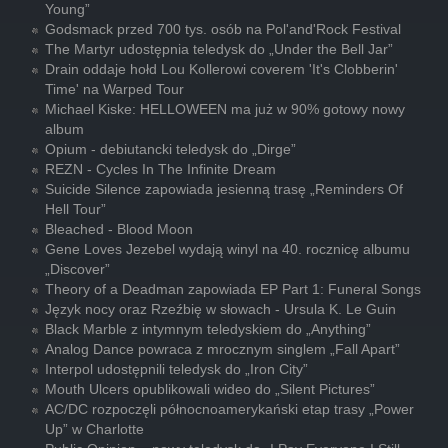
Young”
Godsmack przed 700 tys. osób na Pol'and'Rock Festival
The Martyr udostępnia teledysk do „Under the Bell Jar”
Drain oddaje hołd Lou Kollerowi coverem 'It's Clobberin'
Time' na Warped Tour
Michael Kiske: HELLOWEEN ma już w 90% gotowy nowy
album
Opium - debiutancki teledysk do „Dirge”
REZN - Cycles In The Infinite Dream
Suicide Silence zapowiada jesienną trasę „Reminders Of
Hell Tour”
Bleached - Blood Moon
Gene Loves Jezebel wydają winyl na 40. rocznicę albumu
„Discover”
Theory of a Deadman zapowiada EP Part 1: Funeral Songs
Język nocy oraz Rzeźbię w słowach - Ursula K. Le Guin
Black Marble z intymnym teledyskiem do „Anything”
Analog Dance powraca z mrocznym singlem „Fall Apart”
Interpol udostępnili teledysk do „Iron City”
Mouth Ulcers opublikowali wideo do „Silent Pictures”
AC/DC rozpoczęli północnoamerykański etap trasy „Power
Up” w Charlotte