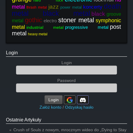
hard rock
death
jazz
metal
koncerty
power metal
thrash metal
metal black metal
black
groove
gothic
stoner metal
symphonic
metal
electro
post
metal
progressive metal
industrial metal
metal
heavy metal
Login
Login
Password
Login
Załóż konto
/
Odzyskaj hasło
Ostatnie Artykuły
Crush of Souls z nowym, mrocznym wideo do „Dying to Stay