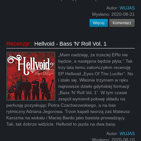
Autor:
WUJAS
Wysłano:
2020-08-21
Więcej
Komentarz
Recenzje
:
Hellvoid - Bass 'N' Roll Vol. 1
„Mam nadzieję, że trzeciej EPki nie
będzie, a następna będzie płyta.” Tak
trzy lata temu zakończyłem recenzję
EP Hellvoid „Eyes Of The Lucifer”. No
i stało się. Właśnie trzymam w ręku
najnowsze dzieło gdyńskiej formacji
„Bass ‘N’ Roll Vol. 1”. W tym czasie
zespół wymienił połowę składu na
perkusję pozyskując Piotra Czacharowskiego, a na bas
rytmiczny Adriana Jegorowa. Trzon kapeli tworzą zaś Mateusz
Karsznia na wokalu i Maciej Bardo jako basista prowadzący.
Tak, tak dobrze widzicie. Hellvoid to jazda na dwa basy.
Autor:
WUJAS
Wysłano:
2020-08-10