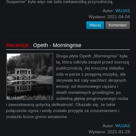
Suspense” była więc nie lada ciekawostką przyrodniczą.
Autor:
WUJAS
Wysłano:
2021-04-04
Więcej
Komentarz
Recenzje
:
Opeth - Morningrise
Druga płyta Opeth „Morningrise” była
tą, która odkryła zespół przed szerszą
publicznością. Jej mroczna okładka
szła w parze z posępną muzyką, ale
skrywała też cały wachlarz skrajnych
emocji, od doomowego ciężaru i
death metalowych growlingów, po
subtelną głębię progresywnego rocka
i zawoalowaną gotycką delikatność. Okazało się, że takie
połączenie ognia i wody zostało przyjęte ze zrozumieniem i
znalazło liczne grono amatorów.
Autor:
WUJAS
Wysłano:
2021-01-29