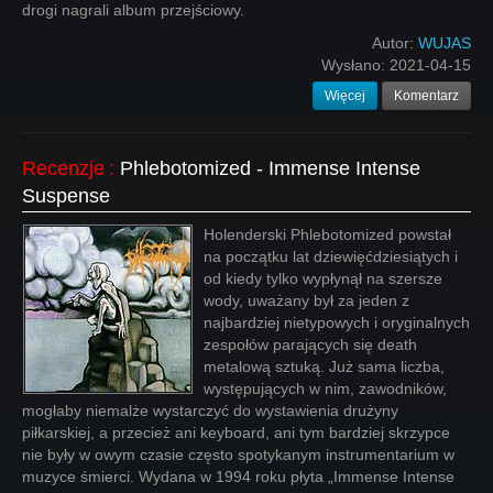
drogi nagrali album przejściowy.
Autor:
WUJAS
Wysłano:
2021-04-15
Więcej
Komentarz
Recenzje
:
Phlebotomized - Immense Intense
Suspense
Holenderski Phlebotomized powstał
na początku lat dziewięćdziesiątych i
od kiedy tylko wypłynął na szersze
wody, uważany był za jeden z
najbardziej nietypowych i oryginalnych
zespołów parających się death
metalową sztuką. Już sama liczba,
występujących w nim, zawodników,
mogłaby niemalże wystarczyć do wystawienia drużyny
piłkarskiej, a przecież ani keyboard, ani tym bardziej skrzypce
nie były w owym czasie często spotykanym instrumentarium w
muzyce śmierci. Wydana w 1994 roku płyta „Immense Intense