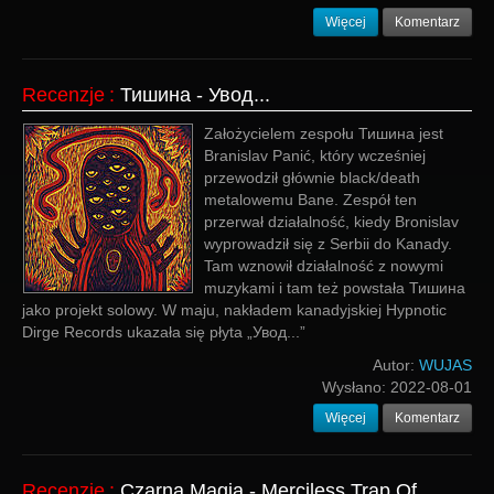
Więcej
Komentarz
Recenzje
:
Тишина - Увод...
Założycielem zespołu Тишина jest
Branislav Panić, który wcześniej
przewodził głównie black/death
metalowemu Bane. Zespół ten
przerwał działalność, kiedy Bronislav
wyprowadził się z Serbii do Kanady.
Tam wznowił działalność z nowymi
muzykami i tam też powstała Тишина
jako projekt solowy. W maju, nakładem kanadyjskiej Hypnotic
Dirge Records ukazała się płyta „Увод​.​.​.”
Autor:
WUJAS
Wysłano:
2022-08-01
Więcej
Komentarz
Recenzje
:
Czarna Magia - Merciless Trap Of