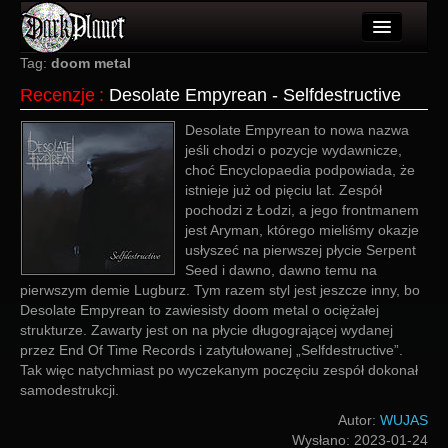
Artykuły
Tag:
doom metal
Recenzje
:
Desolate Empyrean - Selfdestructive
Użytkownicy
Desolate Empyrean to nowa nazwa
Wydarzenia
jeśli chodzi o pozycje wydawnicze,
choć Encyclopaedia podpowiada, że
Galeria
istnieje już od pięciu lat. Zespół
pochodzi z Łodzi, a jego frontmanem
Forum
jest Aryman, którego mieliśmy okazje
usłyszeć na pierwszej płycie Serpent
Więcej
Seed i dawno, dawno temu na
pierwszym demie Lugburz. Tym razem styl jest jeszcze inny, bo
Login
Desolate Empyrean to zawiesisty doom metal o ociężałej
strukturze. Zawarty jest on na płycie długogrającej wydanej
przez End Of Time Records i zatytułowanej „Selfdestructive”.
Tak więc natychmiast po wyczekanym poczęciu zespół dokonał
samodestrukcji.
Autor:
WUJAS
Wysłano:
2023-01-24