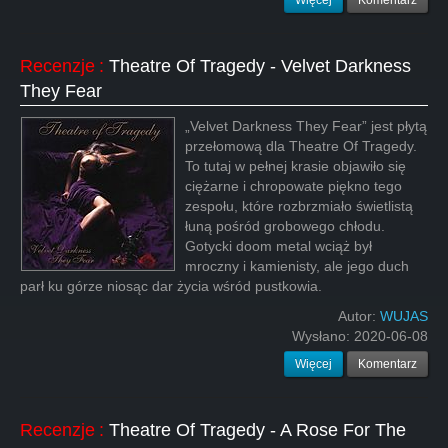
Więcej
Komentarz
Recenzje
:
Theatre Of Tragedy - Velvet Darkness
They Fear
„Velvet Darkness They Fear” jest płytą
przełomową dla Theatre Of Tragedy.
To tutaj w pełnej krasie objawiło się
ciężarne i chropowate piękno tego
zespołu, które rozbrzmiało świetlistą
łuną pośród grobowego chłodu.
Gotycki doom metal wciąż był
mroczny i kamienisty, ale jego duch
parł ku górze niosąc dar życia wśród pustkowia.
Autor:
WUJAS
Wysłano:
2020-06-08
Więcej
Komentarz
Recenzje
:
Theatre Of Tragedy - A Rose For The