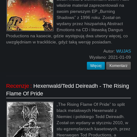
właśnie materiał zaprezentowali na
swoim pierwszym EP „Burning
Shadows” z 1996 roku. Został on
wydany przez hiszpańską Abstract
Emotions na CD i litewską Dangus
Productions na kasecie, gdzie występują dwa utwory więcej, co
uwzględniam w trackliście, gdyż taką wersję posiadam.
Autor:
WUJAS
Wysłano:
2021-01-09
Więcej
Komentarz
Recenzje
:
Hexenwald/Tedd Deireadh - The Rising
Flame Of Pride
„The Rising Flame Of Pride” to split
black metalowych Hexenwald z
Niemiec i polskiego Tedd Deireadh.
Został on wydany w styczniu 2010, w
stu egzemplarzach kasetowych, przez
Heerwegen Tod Productions, a