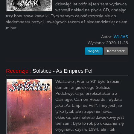
dziewięć lat później ten sam wydawca
wznowił nakład na płycie CD, dodając
trzy bonusowe kawałki. Tym samym całość rozrosła się do
siedemnastu pozycji, trwających razem aż siedemdziesiąt osiem
minut.
Autor:
WUJAS
Wysłano:
2020-11-28
Więcej
Komentarz
Recenzje
:
Solstice - As Empires Fell
Właściwie „Promo 93” było trzecim
demem angielskiego Solstice.
Podchwyciła je, przekształcona z
Carnage, Carrion Records i wydała
jako „As Empires Fell”. Inny jest nie
tylko tytuł, ale i zupełnie nowa
okładka, ale materiał dźwiękowy jest
ten sam. Było to rok po ukazaniu się
oryginału, czyli w 1994, ale i tak