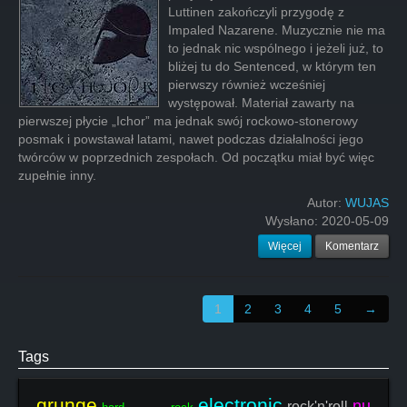
Luttinen zakończyli przygodę z
Impaled Nazarene. Muzycznie nie ma
to jednak nic wspólnego i jeżeli już, to
bliżej tu do Sentenced, w którym ten
pierwszy również wcześniej
występował. Materiał zawarty na
pierwszej płycie „Ichor” ma jednak swój rockowo-stonerowy
posmak i powstawał latami, nawet podczas działalności jego
twórców w poprzednich zespołach. Od początku miał być więc
zupełnie inny.
Autor:
WUJAS
Wysłano:
2020-05-09
Więcej
Komentarz
1
2
3
4
5
→
Tags
grunge
electronic
nu
rock'n'roll