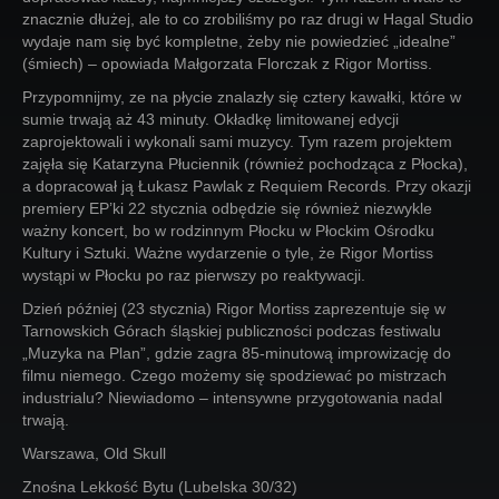
znacznie dłużej, ale to co zrobiliśmy po raz drugi w Hagal Studio
wydaje nam się być kompletne, żeby nie powiedzieć „idealne”
(śmiech) – opowiada Małgorzata Florczak z Rigor Mortiss.
Przypomnijmy, ze na płycie znalazły się cztery kawałki, które w
sumie trwają aż 43 minuty. Okładkę limitowanej edycji
zaprojektowali i wykonali sami muzycy. Tym razem projektem
zajęła się Katarzyna Płuciennik (również pochodząca z Płocka),
a dopracował ją Łukasz Pawlak z Requiem Records. Przy okazji
premiery EP’ki 22 stycznia odbędzie się również niezwykle
ważny koncert, bo w rodzinnym Płocku w Płockim Ośrodku
Kultury i Sztuki. Ważne wydarzenie o tyle, że Rigor Mortiss
wystąpi w Płocku po raz pierwszy po reaktywacji.
Dzień później (23 stycznia) Rigor Mortiss zaprezentuje się w
Tarnowskich Górach śląskiej publiczności podczas festiwalu
„Muzyka na Plan”, gdzie zagra 85-minutową improwizację do
filmu niemego. Czego możemy się spodziewać po mistrzach
industrialu? Niewiadomo – intensywne przygotowania nadal
trwają.
Warszawa, Old Skull
Znośna Lekkość Bytu (Lubelska 30/32)