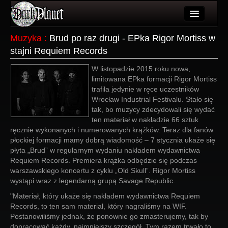
Artykuły
Muzyka
:
Brud po raz drugi - EPka Rigor Mortiss w
stajni Requiem Records
Użytkownicy
W listopadzie 2015 roku nowa,
Wydarzenia
limitowana EPka formacji Rigor Mortiss
trafiła jedynie w ręce uczestników
Galeria
Wrocław Industrial Festivalu. Stało się
tak, bo muzycy zdecydowali się wydać
Forum
ten materiał w nakładzie 66 sztuk
ręcznie wykonanych i numerowanych krążków. Teraz dla fanów
Więcej
płockiej formacji mamy dobrą wiadomość – 7 stycznia ukaże się
płyta „Brud” w regularnym wydaniu nakładem wydawnictwa
Login
Requiem Records. Premiera krążka odbędzie się podczas
warszawskiego koncertu z cyklu „Old Skull”. Rigor Mortiss
wystąpi wraz z legendarną grupą Savage Republic.
"Materiał, który ukaże się nakładem wydawnictwa Requiem
Records, to ten sam materiał, który nagraliśmy na WIF.
Postanowiliśmy jednak, że ponownie go zmasterujemy, tak by
dopracować każdy, najmniejszy szczegół. Tym razem trwało to