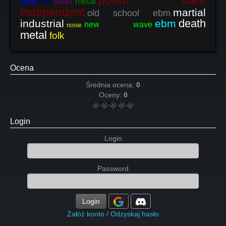
polish dark
metal
tbm
metal
electro
independent
martial
old school ebm
death
industrial
ebm
new wave
noise
metal
folk
Ocena
Średnia ocena:
0
Oceny:
0
Login
Login
Password
Login
Załóż konto
/
Odzyskaj hasło