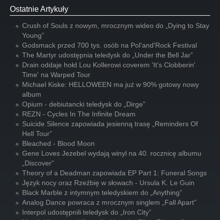
Ostatnie Artykuły
Crush of Souls z nowym, mrocznym wideo do „Dying to Stay
Young”
Godsmack przed 700 tys. osób na Pol'and'Rock Festival
The Martyr udostępnia teledysk do „Under the Bell Jar”
Drain oddaje hołd Lou Kollerowi coverem 'It's Clobberin'
Time' na Warped Tour
Michael Kiske: HELLOWEEN ma już w 90% gotowy nowy
album
Opium - debiutancki teledysk do „Dirge”
REZN - Cycles In The Infinite Dream
Suicide Silence zapowiada jesienną trasę „Reminders Of
Hell Tour”
Bleached - Blood Moon
Gene Loves Jezebel wydają winyl na 40. rocznicę albumu
„Discover”
Theory of a Deadman zapowiada EP Part 1: Funeral Songs
Język nocy oraz Rzeźbię w słowach - Ursula K. Le Guin
Black Marble z intymnym teledyskiem do „Anything”
Analog Dance powraca z mrocznym singlem „Fall Apart”
Interpol udostępnili teledysk do „Iron City”