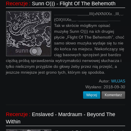
Recenzje
:
Sunn O))) - Flight Of The Behemoth
....................,,,,,,,,,,III(xNXNXXx..,III,.,.
(OX)\\\Xo,,,,..,,,,,,,,,,,,,,,,,,,,,,,,,...........
Tak w skrócie mógłbym opisać
muzykę Sunn O))) na ich drugiej
płycie „Flight Of The Behemoth”, choć
samo słowo muzyka wydaje się tu nie
do końca na miejscu. Niekończący się
ciąg basowych sprzężeń jest bardzo
ciężką próbą sprawdzenia wytrzymałości nerwowej słuchacza i
tylko nielicznym przyjdzie do głowy żeby przez nią przejść, a
jeszcze mniejsze jest grono tych, którym się spodoba.
Autor:
WUJAS
Wysłano:
2018-09-30
Więcej
Komentarz
Recenzje
:
Enslaved - Mardraum - Beyond The
Within