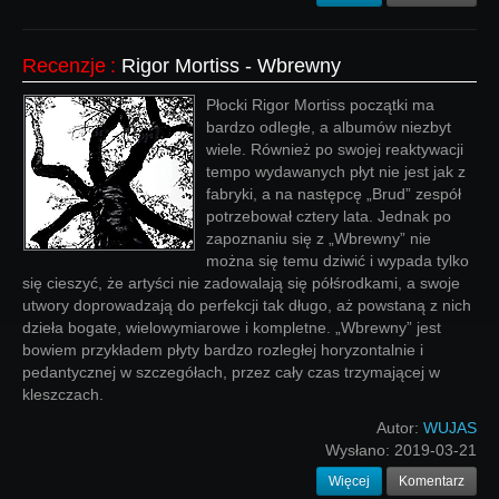
Recenzje
:
Rigor Mortiss - Wbrewny
Płocki Rigor Mortiss początki ma
bardzo odległe, a albumów niezbyt
wiele. Również po swojej reaktywacji
tempo wydawanych płyt nie jest jak z
fabryki, a na następcę „Brud” zespół
potrzebował cztery lata. Jednak po
zapoznaniu się z „Wbrewny” nie
można się temu dziwić i wypada tylko
się cieszyć, że artyści nie zadowalają się półśrodkami, a swoje
utwory doprowadzają do perfekcji tak długo, aż powstaną z nich
dzieła bogate, wielowymiarowe i kompletne. „Wbrewny” jest
bowiem przykładem płyty bardzo rozległej horyzontalnie i
pedantycznej w szczegółach, przez cały czas trzymającej w
kleszczach.
Autor:
WUJAS
Wysłano:
2019-03-21
Więcej
Komentarz