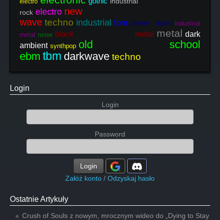
gothic
industrial
electro
new
electro
rock
wave
techno
industrial
tbm
power noise
industrial
metal
black metal
dark
metal
noise
old school
ambient
synthpop
tbm
ebm
darkwave
techno
Login
Login
Password
Login
Załóż konto
/
Odzyskaj hasło
Ostatnie Artykuły
Crush of Souls z nowym, mrocznym wideo do „Dying to Stay