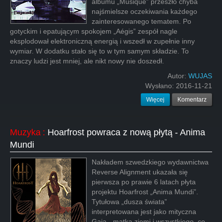
albumu „Musique” przeszło chyba
najśmielsze oczekiwania każdego
zainteresowanego tematem. Po
gotyckim i epatującym spokojem „Aégis” zespół nagle
eksplodował elektroniczną energią i wszedł w zupełnie inny
wymiar. W dodatku stało się to w tym samym składzie. To
znaczy ludzi jest mniej, ale nikt nowy nie doszedł.
Autor:
WUJAS
Wysłano:
2016-11-21
Więcej
Komentarz
Muzyka
:
Hoarfrost powraca z nową płytą - Anima
Mundi
Nakładem szwedzkiego wydawnictwa
Reverse Alignment ukazała się
pierwsza po prawie 6 latach płyta
projektu Hoarfrost „Anima Mundi”.
Tytułowa „dusza świata”
interpretowana jest jako mityczna
Gaia - matka ziemi i wszystkiego, co