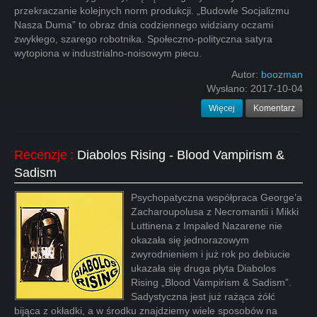
przekraczanie kolejnych norm produkcji. „Budowle Socjalizmu
Nasza Duma” to obraz dnia codziennego widziany oczami
zwykłego, szarego robotnika. Społeczno-polityczna satyra
wytopiona w industrialno-noisowym piecu.
Autor:
boozman
Wysłano:
2017-10-04
Więcej
Komentarz
Recenzje
:
Diabolos Rising - Blood Vampirism &
Sadism
Psychopatyczna współpraca George’a
Zacharoupolusa z Necromantii i Mikki
Luttinena z Impaled Nazarene nie
okazała się jednorazowym
zwyrodnieniem i już rok po debiucie
ukazała się druga płyta Diabolos
Rising „Blood Vampirism & Sadism”.
Sadystyczna jest już rażąca żółć
bijąca z okładki, a w środku znajdziemy wiele sposobów na