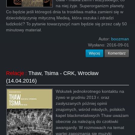
na niej żyje. Superorganizm planety.
Co będzie jeśli któregoś dnia ta troskliwa matka zamieni się w
dzieciobójczynię mityczną Medeą, która oszuka i zdradzi
ludzkość? To pytanie towarzyszyć nam będzie się przez cały 50
minutowy materiał.
Autor:
boozman
Wysłano:
2016-09-01
Więcej
Komentarz
Relacje
:
Thaw, Tsima - CRK, Wrocław
(14.04.2016)
Wskutek jednokrotnego kontaktu na
żywo w grudniu 2013 r. oraz
zasłyszanych później opinii
znajomych, wśród młodych, polskich
kapel blackmetalowych Thaw uważam
obecnie za należącą do czołówki
awangardy. W rozmowach na temat
wartej zapoznania się muzyki