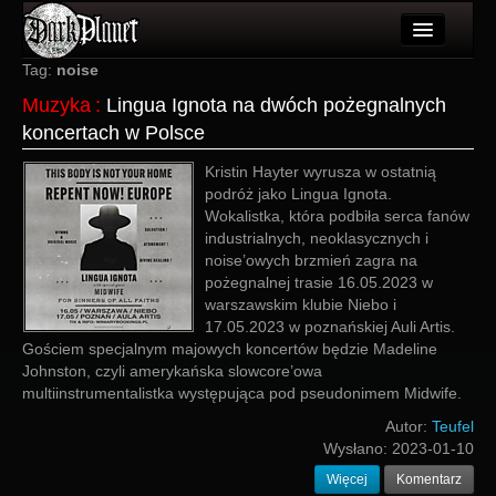
Artykuły
Tag:
noise
Muzyka
:
Lingua Ignota na dwóch pożegnalnych
Użytkownicy
koncertach w Polsce
Wydarzenia
Kristin Hayter wyrusza w ostatnią
podróż jako Lingua Ignota.
Galeria
Wokalistka, która podbiła serca fanów
industrialnych, neoklasycznych i
Forum
noise’owych brzmień zagra na
pożegnalnej trasie 16.05.2023 w
Więcej
warszawskim klubie Niebo i
17.05.2023 w poznańskiej Auli Artis.
Login
Gościem specjalnym majowych koncertów będzie Madeline
Johnston, czyli amerykańska slowcore’owa
multiinstrumentalistka występująca pod pseudonimem Midwife.
Autor:
Teufel
Wysłano:
2023-01-10
Więcej
Komentarz