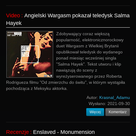
Video
:
Angielski Wargasm pokazał teledysk Salma
Hayek
Zdobywający coraz większą
popularność, elektronicznorockowy
duet Wargasm z Wielkiej Brytanii
opublikował teledysk do wydanego
ponad miesiąc wcześniej singla
"Salma Hayek". Tekst utworu i klip
nawiązują do sceny z
wyreżyserowanego przez Roberta
Rodrigueza filmu "Od zmierzchu do świtu", w którym wystąpiła
pochodząca z Meksyku aktorka.
Autor:
Krasnal_Adamu
Wysłano:
2021-09-30
Więcej
Komentarz
Recenzje
:
Enslaved - Monumension