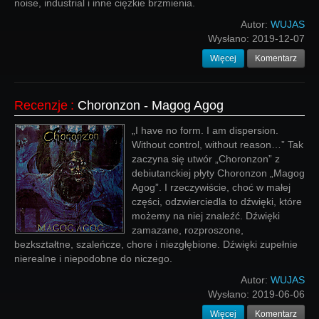
noise, industrial i inne ciężkie brzmienia.
Autor:
WUJAS
Wysłano:
2019-12-07
Więcej
Komentarz
Recenzje
:
Choronzon - Magog Agog
„I have no form. I am dispersion.
Without control, without reason…” Tak
zaczyna się utwór „Choronzon” z
debiutanckiej płyty Choronzon „Magog
Agog”. I rzeczywiście, choć w małej
części, odzwierciedla to dźwięki, które
możemy na niej znaleźć. Dźwięki
zamazane, rozproszone,
bezkształtne, szaleńcze, chore i niezgłębione. Dźwięki zupełnie
nierealne i niepodobne do niczego.
Autor:
WUJAS
Wysłano:
2019-06-06
Więcej
Komentarz