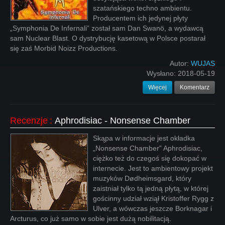
szatańskiego techno ambientu.
Producentem ich jedynej płyty
„Symphonia De Infernali” został sam Dan Swanö, a wydawcą
sam Nuclear Blast. O dystrybucję kasetową w Polsce postarał
się zaś Morbid Noizz Productions.
Autor:
WUJAS
Wysłano:
2018-05-19
Więcej
Komentarz
Recenzje
:
Aphrodisiac - Nonsense Chamber
Skąpa w informacje jest okładka
„Nonsense Chamber” Aphrodisiac,
ciężko też do czegoś się dokopać w
internecie. Jest to ambientowy projekt
muzyków Dødheimsgard, który
zaistniał tylko tą jedną płytą, w której
gościnny udział wziął Kristoffer Rygg z
Ulver, a wówczas jeszcze Borknagar i
Arcturus, co już samo w sobie jest dużą nobilitacją.