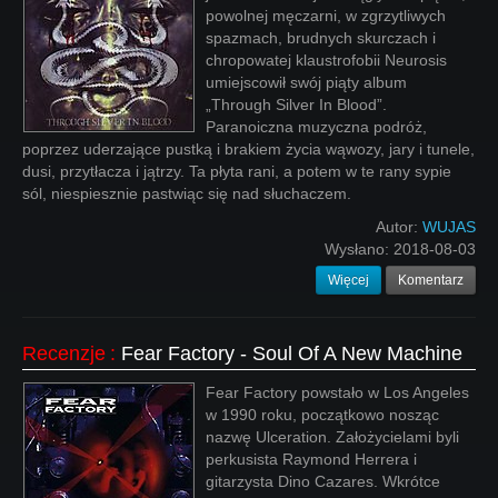
powolnej męczarni, w zgrzytliwych
spazmach, brudnych skurczach i
chropowatej klaustrofobii Neurosis
umiejscowił swój piąty album
„Through Silver In Blood”.
Paranoiczna muzyczna podróż,
poprzez uderzające pustką i brakiem życia wąwozy, jary i tunele,
dusi, przytłacza i jątrzy. Ta płyta rani, a potem w te rany sypie
sól, niespiesznie pastwiąc się nad słuchaczem.
Autor:
WUJAS
Wysłano:
2018-08-03
Więcej
Komentarz
Recenzje
:
Fear Factory - Soul Of A New Machine
Fear Factory powstało w Los Angeles
w 1990 roku, początkowo nosząc
nazwę Ulceration. Założycielami byli
perkusista Raymond Herrera i
gitarzysta Dino Cazares. Wkrótce