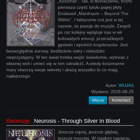
„Koszmar”. Tak, w tłumaczeniu, brzmi
pierwsza część tytułu piątej płyty
Enslaved „Mardraum – Beyond The
Within”. I faktycznie coś jest w tej
nazwie, że pasuje do muzyki. Zespół
po raz kolejny wplątuje nas w wir
lodowatych emocji, przeraźliwych
gęstwin i epickich krajobrazów. Jest
bezwzględnie surowy, bezlitośnie ostry i nieludzko
nieprzystępny. W ten świat trzeba wejść świadomie, wytrwać z
własnej woli i umieć się w nim odnaleźć. A wtedy koszmarne
mary otworzą swoje sekrety i ukażą wszystko to co mają
najlepszego.
Autor:
WUJAS
Wysłano:
2018-08-25
Więcej
Komentarz
Recenzje
:
Neurosis - Through Silver In Blood
Jeszcze ciężej, jeszcze głębiej,
jeszcze mocniej. W ciągłym napięciu,