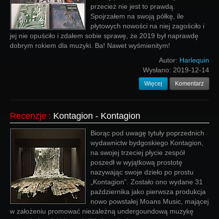
przecież nie jest to prawdą.
Spojrzałem na swoją półkę, ile
płytowych nowości na niej zagościło i
jej nie opuściło i zdałem sobie sprawę, że 2019 był naprawdę
dobrym rokiem dla muzyki. Ba! Nawet wyśmienitym!
Autor:
Harlequin
Wysłano:
2019-12-14
Więcej
Komentarz
Recenzje
:
Kontagion - Kontagion
Biorąc pod uwagę tytuły poprzednich
wydawnictw bydgoskiego Kontagion,
na swojej trzeciej płycie zespół
poszedł w wyjątkową prostotę
nazywając swoje dzieło po prostu
„Kontagion”. Zostało ono wydane 31
października jako pierwsza produkcja
nowo powstałej Moans Music, mającej
w założeniu promować niezależną undergoundową muzykę