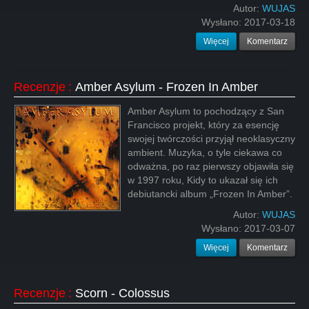
Autor:
WUJAS
Wysłano:
2017-03-18
Więcej
Komentarz
Recenzje
:
Amber Asylum - Frozen In Amber
Amber Asylum to pochodzący z San
Francisco projekt, który za esencję
swojej twórczości przyjął neoklasyczny
ambient. Muzyka, o tyle ciekawa co
odważna, po raz pierwszy objawiła się
w 1997 roku, Kidy to ukazał się ich
debiutancki album „Frozen In Amber”.
Autor:
WUJAS
Wysłano:
2017-03-07
Więcej
Komentarz
Recenzje
:
Scorn - Colossus