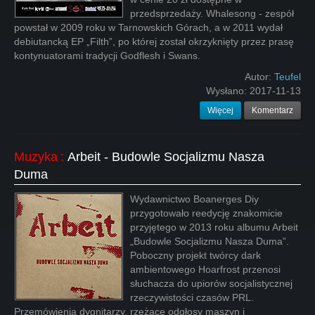
przedsprzedaży. Whalesong - zespół
powstał w 2009 roku w Tarnowskich Górach, a w 2011 wydał
debiutancką EP „Filth”, po której został okrzyknięty przez prasę
kontynuatorami tradycji Godflesh i Swans.
Autor:
Teufel
Wysłano:
2017-11-13
Więcej
Komentarz
Muzyka
:
Arbeit - Budowle Socjalizmu Nasza
Duma
Wydawnictwo Boanerges Diy
przygotowało reedycję znakomicie
przyjętego w 2013 roku albumu Arbeit
„Budowle Socjalizmu Nasza Duma”.
Poboczny projekt twórcy dark
ambientowego Hoarfrost przenosi
słuchacza do upiorów socjalistycznej
rzeczywistości czasów PRL.
Przemówienia dygnitarzy, rzężące odgłosy maszyn i