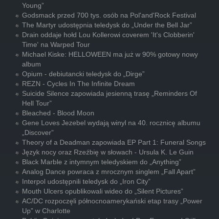
Young”
Godsmack przed 700 tys. osób na Pol'and'Rock Festival
The Martyr udostępnia teledysk do „Under the Bell Jar”
Drain oddaje hołd Lou Kollerowi coverem 'It's Clobberin'
Time' na Warped Tour
Michael Kiske: HELLOWEEN ma już w 90% gotowy nowy
album
Opium - debiutancki teledysk do „Dirge”
REZN - Cycles In The Infinite Dream
Suicide Silence zapowiada jesienną trasę „Reminders Of
Hell Tour”
Bleached - Blood Moon
Gene Loves Jezebel wydają winyl na 40. rocznicę albumu
„Discover”
Theory of a Deadman zapowiada EP Part 1: Funeral Songs
Język nocy oraz Rzeźbię w słowach - Ursula K. Le Guin
Black Marble z intymnym teledyskiem do „Anything”
Analog Dance powraca z mrocznym singlem „Fall Apart”
Interpol udostępnili teledysk do „Iron City”
Mouth Ulcers opublikowali wideo do „Silent Pictures”
AC/DC rozpoczęli północnoamerykański etap trasy „Power
Up” w Charlotte