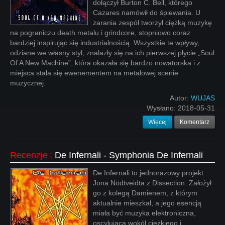
dołączył Burton C. Bell, którego
Cazares namówił do śpiewania. U
zarania zespół tworzył ciężką muzykę
na pograniczu death metalu i grindcore, stopniowo coraz
bardziej inspirując się industrialnością. Wszystkie te wpływy,
odziane we własny styl, znalazły się na ich pierwszej płycie „Soul
Of A New Machine”, która okazała się bardzo nowatorska i z
miejsca stała się ewenementem na metalowej scenie
muzycznej.
Autor:
WUJAS
Wysłano:
2018-05-31
Więcej
Komentarz
Recenzje
:
De Infernali - Symphonia De Infernali
De Infernali to jednorazowy projekt
Jona Nödtveidta z Dissection. Założył
go z kolegą Damienem, z którym
aktualnie mieszkał, a jego esencją
miała być muzyka elektroniczna,
oscylująca wokół ciężkiego i