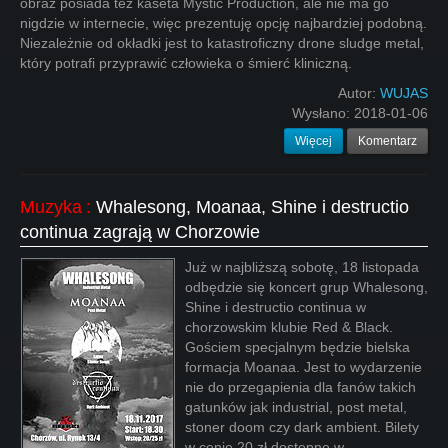
obraz posiada też kaseta Mystic Production, ale nie ma go
nigdzie w internecie, więc prezentuję opcję najbardziej podobną.
Niezależnie od okładki jest to katastroficzny drone sludge metal,
który potrafi przyprawić człowieka o śmierć kliniczną.
Autor:
WUJAS
Wysłano:
2018-01-06
Więcej
Komentarz
Muzyka
:
Whalesong, Moanaa, Shine i destructio
continua zagrają w Chorzowie
Już w najbliższą sobotę, 18 listopada
odbędzie się koncert grup Whalesong,
Shine i destructio continua w
chorzowskim klubie Red & Black.
Gościem specjalnym będzie bielska
formacja Moanaa. Jest to wydarzenie
nie do przegapienia dla fanów takich
gatunków jak industrial, post metal,
stoner doom czy dark ambient. Bilety
w cenie 20 zł dostępne w