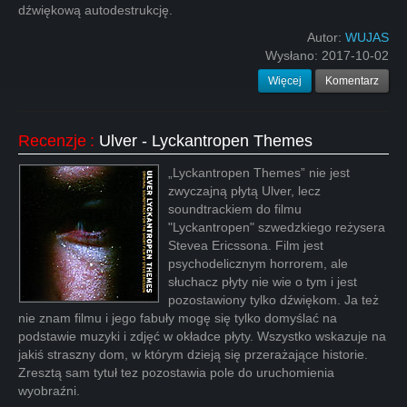
dźwiękową autodestrukcję.
Autor:
WUJAS
Wysłano:
2017-10-02
Więcej
Komentarz
Recenzje
:
Ulver - Lyckantropen Themes
„Lyckantropen Themes” nie jest
zwyczajną płytą Ulver, lecz
soundtrackiem do filmu
"Lyckantropen" szwedzkiego reżysera
Stevea Ericssona. Film jest
psychodelicznym horrorem, ale
słuchacz płyty nie wie o tym i jest
pozostawiony tylko dźwiękom. Ja też
nie znam filmu i jego fabuły mogę się tylko domyślać na
podstawie muzyki i zdjęć w okładce płyty. Wszystko wskazuje na
jakiś straszny dom, w którym dzieją się przerażające historie.
Zresztą sam tytuł tez pozostawia pole do uruchomienia
wyobraźni.