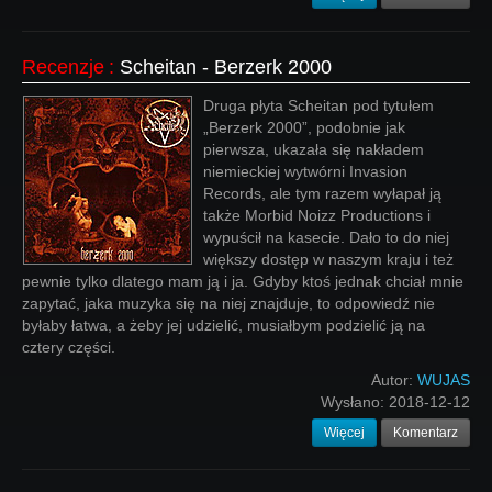
Recenzje
:
Scheitan - Berzerk 2000
Druga płyta Scheitan pod tytułem
„Berzerk 2000”, podobnie jak
pierwsza, ukazała się nakładem
niemieckiej wytwórni Invasion
Records, ale tym razem wyłapał ją
także Morbid Noizz Productions i
wypuścił na kasecie. Dało to do niej
większy dostęp w naszym kraju i też
pewnie tylko dlatego mam ją i ja. Gdyby ktoś jednak chciał mnie
zapytać, jaka muzyka się na niej znajduje, to odpowiedź nie
byłaby łatwa, a żeby jej udzielić, musiałbym podzielić ją na
cztery części.
Autor:
WUJAS
Wysłano:
2018-12-12
Więcej
Komentarz