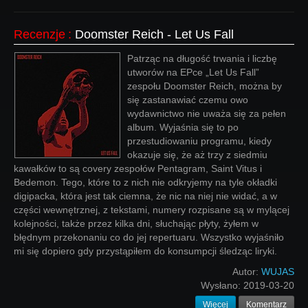
Recenzje
:
Doomster Reich - Let Us Fall
Patrząc na długość trwania i liczbę
utworów na EPce „Let Us Fall”
zespołu Doomster Reich, można by
się zastanawiać czemu owo
wydawnictwo nie uważa się za pełen
album. Wyjaśnia się to po
przestudiowaniu programu, kiedy
okazuje się, że aż trzy z siedmiu
kawałków to są covery zespołów Pentagram, Saint Vitus i
Bedemon. Tego, które to z nich nie odkryjemy na tyle okładki
digipacka, która jest tak ciemna, że nic na niej nie widać, a w
części wewnętrznej, z tekstami, numery rozpisane są w mylącej
kolejności, także przez kilka dni, słuchając płyty, żyłem w
błędnym przekonaniu co do jej repertuaru. Wszystko wyjaśniło
mi się dopiero gdy przystąpiłem do konsumpcji śledząc liryki.
Autor:
WUJAS
Wysłano:
2019-03-20
Więcej
Komentarz