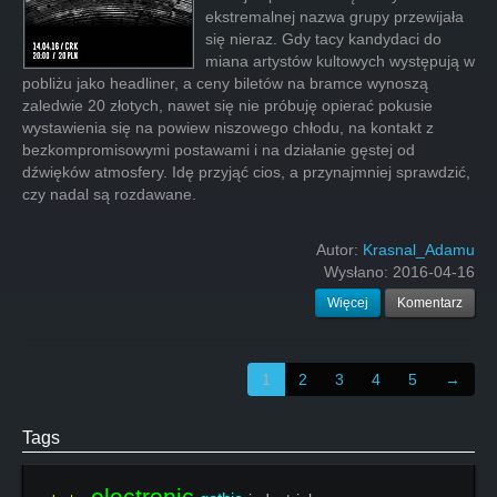
ekstremalnej nazwa grupy przewijała
się nieraz. Gdy tacy kandydaci do
miana artystów kultowych występują w
pobliżu jako headliner, a ceny biletów na bramce wynoszą
zaledwie 20 złotych, nawet się nie próbuję opierać pokusie
wystawienia się na powiew niszowego chłodu, na kontakt z
bezkompromisowymi postawami i na działanie gęstej od
dźwięków atmosfery. Idę przyjąć cios, a przynajmniej sprawdzić,
czy nadal są rozdawane.
Autor:
Krasnal_Adamu
Wysłano:
2016-04-16
Więcej
Komentarz
1
2
3
4
5
→
Tags
electronic