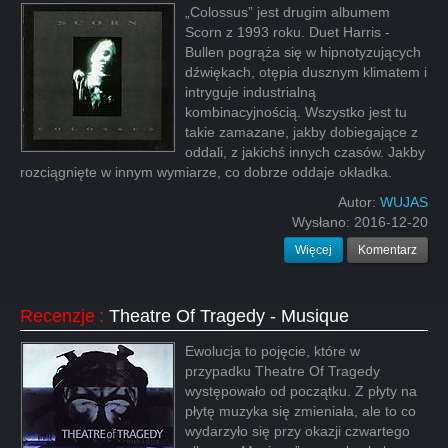
„Colossus” jest drugim albumem
Scorn z 1993 roku. Duet Harris -
Bullen pogrąża się w hipnotyzujących
dźwiękach, otępia dusznym klimatem i
intryguje industrialną
kombinacyjnością. Wszystko jest tu
takie zamazane, jakby dobiegające z
oddali, z jakichś innych czasów. Jakby
rozciągnięte w innym wymiarze, co dobrze oddaje okładka.
Autor:
WUJAS
Wysłano:
2016-12-20
Więcej
Komentarz
Recenzje
:
Theatre Of Tragedy - Musique
Ewolucja to pojęcie, które w
przypadku Theatre Of Tragedy
występowało od początku. Z płyty na
płytę muzyka się zmieniała, ale to co
wydarzyło się przy okazji czwartego