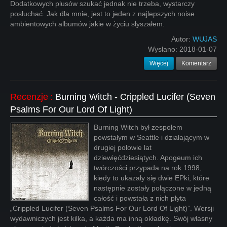
Dodatkowych plusów szukać jednak nie trzeba, wystarczy
posłuchać. Jak dla mnie, jest to jeden z najlepszych noise
ambientowych albumów jakie w życiu słyszałem.
Autor:
WUJAS
Wysłano:
2018-01-07
Więcej
Komentarz
Recenzje
:
Burning Witch - Crippled Lucifer (Seven
Psalms For Our Lord Of Light)
Burning Witch był zespołem
powstałym w Seattle i działającym w
drugiej połowie lat
dziewięćdziesiątych. Apogeum ich
twórczości przypada na rok 1998,
kiedy to ukazały się dwie EPki, które
następnie zostały połączone w jedną
całość i powstała z nich płyta
„Crippled Lucifer (Seven Psalms For Our Lord Of Light)”. Wersji
wydawniczych jest kilka, a każda ma inną okładkę. Swój własny