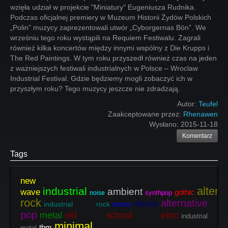
wzięła udział w projekcie "Miniatury" Eugeniusza Rudnika.
Podczas oficjalnej premiery w Muzeum Historii Żydów Polskich
„Polin” muzycy zaprezentowali utwór „Cyborgernas Bön”. We
wrześniu tego roku wystąpili na Requiem Festiwalu. Zagrali
również kilka koncertów między innymi wspólny z Die Krupps i
The Red Paintings. W tym roku przyszedł również czas na jeden
z ważniejszych festiwali industrialnych w Polsce – Wroclaw
Industrial Festival. Gdzie będziemy mogli zobaczyć ich w
przyszłym roku? Tego muzycy jeszcze nie zdradzają.
Autor:
Teufel
Zaakceptowane przez:
Rhenawen
Wysłano:
2015-11-18
Komentarz
Tags
new
altern
industrial
ambient
wave
gothic
synthpop
noise
rock
alternative
electro
industrial rock
electro
pop
metal
old school ebm
industrial
minimal
tbm
metal