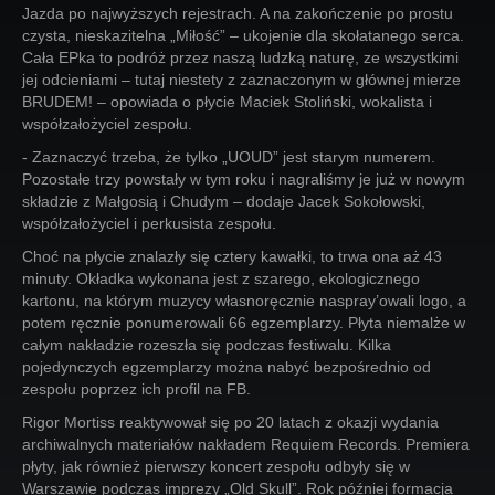
Jazda po najwyższych rejestrach. A na zakończenie po prostu
czysta, nieskazitelna „Miłość” – ukojenie dla skołatanego serca.
Cała EPka to podróż przez naszą ludzką naturę, ze wszystkimi
jej odcieniami – tutaj niestety z zaznaczonym w głównej mierze
BRUDEM! – opowiada o płycie Maciek Stoliński, wokalista i
współzałożyciel zespołu.
- Zaznaczyć trzeba, że tylko „UOUD” jest starym numerem.
Pozostałe trzy powstały w tym roku i nagraliśmy je już w nowym
składzie z Małgosią i Chudym – dodaje Jacek Sokołowski,
współzałożyciel i perkusista zespołu.
Choć na płycie znalazły się cztery kawałki, to trwa ona aż 43
minuty. Okładka wykonana jest z szarego, ekologicznego
kartonu, na którym muzycy własnoręcznie naspray’owali logo, a
potem ręcznie ponumerowali 66 egzemplarzy. Płyta niemalże w
całym nakładzie rozeszła się podczas festiwalu. Kilka
pojedynczych egzemplarzy można nabyć bezpośrednio od
zespołu poprzez ich profil na FB.
Rigor Mortiss reaktywował się po 20 latach z okazji wydania
archiwalnych materiałów nakładem Requiem Records. Premiera
płyty, jak również pierwszy koncert zespołu odbyły się w
Warszawie podczas imprezy „Old Skull”. Rok później formacja