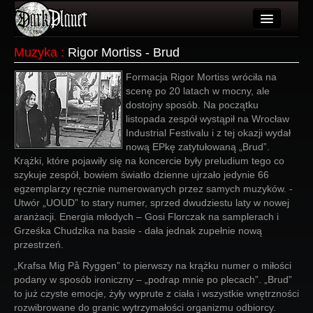
Artykuły
Muzyka
:
Rigor Mortiss - Brud
Użytkownicy
Formacja Rigor Mortiss wróciła na
scenę po 20 latach w mocny, ale
Wydarzenia
dostojny sposób. Na początku
listopada zespół wystąpił na Wrocław
Galeria
Industrial Festivalu i z tej okazji wydał
nową EPkę zatytułowaną „Brud”.
Forum
Krążki, które pojawiły się na koncercie były preludium tego co
szykuje zespół, bowiem światło dzienne ujrzało jedynie 66
Więcej
egzemplarzy ręcznie numerowanych przez samych muzyków. -
Utwór „UOUD” to stary numer, sprzed dwudziestu laty w nowej
Login
aranżacji. Energia młodych – Gosi Florczak na samplerach i
Grześka Chudzika na basie - dała jednak zupełnie nową
przestrzeń.
„Krafsa Mig På Ryggen” to pierwszy na krążku numer o miłości
podany w sposób ironiczny – „podrap mnie po plecach”. „Brud”
to już czyste emocje, żyły wyprute z ciała i wszystkie wnętrzności
rozwibrowane do granic wytrzymałości organizmu odbiorcy.