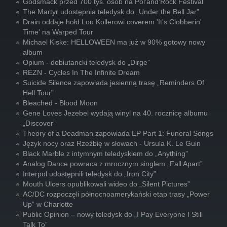
Godsmack przed 700 tys. osób na Pol'and'Rock Festival
The Martyr udostępnia teledysk do „Under the Bell Jar”
Drain oddaje hołd Lou Kollerowi coverem 'It's Clobberin'
Time' na Warped Tour
Michael Kiske: HELLOWEEN ma już w 90% gotowy nowy
album
Opium - debiutancki teledysk do „Dirge”
REZN - Cycles In The Infinite Dream
Suicide Silence zapowiada jesienną trasę „Reminders Of
Hell Tour”
Bleached - Blood Moon
Gene Loves Jezebel wydają winyl na 40. rocznicę albumu
„Discover”
Theory of a Deadman zapowiada EP Part 1: Funeral Songs
Język nocy oraz Rzeźbię w słowach - Ursula K. Le Guin
Black Marble z intymnym teledyskiem do „Anything”
Analog Dance powraca z mrocznym singlem „Fall Apart”
Interpol udostępnili teledysk do „Iron City”
Mouth Ulcers opublikowali wideo do „Silent Pictures”
AC/DC rozpoczęli północnoamerykański etap trasy „Power
Up” w Charlotte
Public Opinion – nowy teledysk do „I Pay Everyone I Still
Talk To”