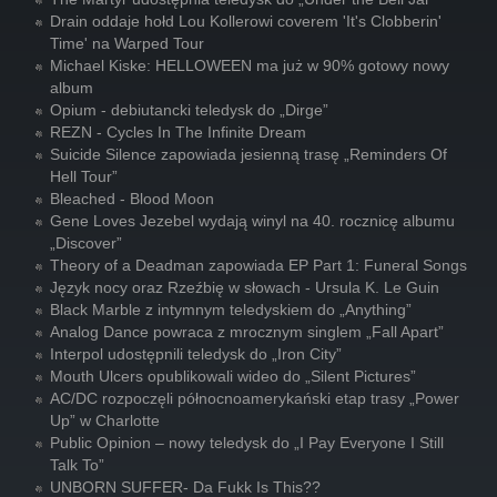
Drain oddaje hołd Lou Kollerowi coverem 'It's Clobberin'
Time' na Warped Tour
Michael Kiske: HELLOWEEN ma już w 90% gotowy nowy
album
Opium - debiutancki teledysk do „Dirge”
REZN - Cycles In The Infinite Dream
Suicide Silence zapowiada jesienną trasę „Reminders Of
Hell Tour”
Bleached - Blood Moon
Gene Loves Jezebel wydają winyl na 40. rocznicę albumu
„Discover”
Theory of a Deadman zapowiada EP Part 1: Funeral Songs
Język nocy oraz Rzeźbię w słowach - Ursula K. Le Guin
Black Marble z intymnym teledyskiem do „Anything”
Analog Dance powraca z mrocznym singlem „Fall Apart”
Interpol udostępnili teledysk do „Iron City”
Mouth Ulcers opublikowali wideo do „Silent Pictures”
AC/DC rozpoczęli północnoamerykański etap trasy „Power
Up” w Charlotte
Public Opinion – nowy teledysk do „I Pay Everyone I Still
Talk To”
UNBORN SUFFER- Da Fukk Is This??