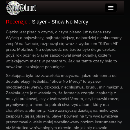
Artykuły
Recenzje
:
Slayer - Show No Mercy
Użytkownicy
Ciężko jest pisać o czymś, o czym pisano już tysiące razy.
Wyścig o najszybszy, najbrutalniejszy, najbardziej nieokrzesany
Wydarzenia
zespół na świecie, rozpoczął się wraz z wydaniem "Kill'em All"
przez Metallicę. Na odpowiedź nie trzeba było długo czekać,
Galeria
gdyż rok później Slayer zaszokował świat okładką kozłem
wciskającym miecz w pentagram. Jak na tamte czasy było to
Forum
odważne i szokujące posunięcie.
Szokująca była też zawartość muzyczna, jakże odmienna od
Więcej
debiutu ekipy Hetfielda. "Show No Mercy" to wyziew
młodzieńczej werwy, dzikości, niechlujstwa, brudu, minimalizmu.
Login
Zaskakujące jest właśnie to, że formacja czerpie inspirację z
muzyki punkowej, czy z twórczości Venom, czyli muzyki raczej
prymitywnej, a mimo to potrafi stworzyć album, który ma
charakter, a elementy, które zazwyczaj działają na niekorzyść
zespołu tutaj są plusem. Slayer bowiem na tym wydawnictwie
prezentował o wiele mniej wyrafinowany poziom instrumentalny
niż Metallica w równoległym okresie, ale jak się okazało