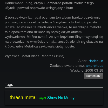
Hannemann, King, Araya i Lombardo potrafili zrobić z tego
użytek i powstał naprawdę wciągający album.
Z perspektywy lat nadal oceniam ten album bardzo pozytywnie,
pomimo, że w zasadzie kolejne 5 wydawnictw było po prostu
lepsze. To właśnie ta młodzieńcza werwa, te niechlujne melodie,
ta nieposkromiona dzikość są największym atutem
wydawnictwa. Można uznać, że tym krążkiem Slayer wysunął się
na prowadzenie w wyścigu o naj… zespół, ale jak się okazało na
krótko, gdyż Metallica szykowała ciętą ripostę.
Wydawca: Metal Blade Records (1983)
Autor:
Harlequin
Zaakceptowane przez:
amorphous
Wysłano:
2008-03-18
Komentarz
Tags
thrash metal
Show No Mercy
Slayer