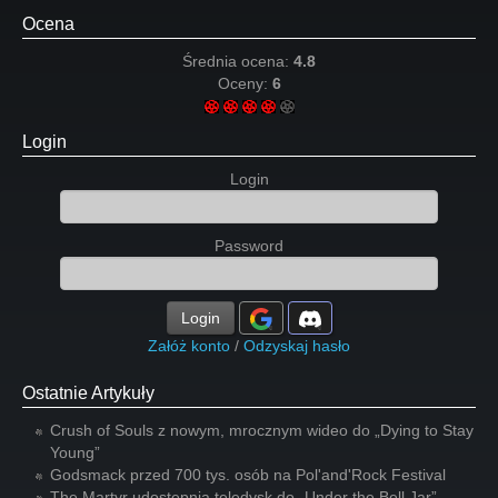
Ocena
Średnia ocena:
4.8
Oceny:
6
Login
Login
Password
Login
Załóż konto
/
Odzyskaj hasło
Ostatnie Artykuły
Crush of Souls z nowym, mrocznym wideo do „Dying to Stay
Young”
Godsmack przed 700 tys. osób na Pol'and'Rock Festival
The Martyr udostępnia teledysk do „Under the Bell Jar”